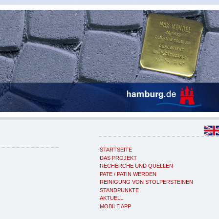
STARTSEITE
DAS PROJEKT
RECHERCHE UND QUELLEN
PATE / PATIN WERDEN
REINIGUNG VON STOLPERSTEINEN
STANDPUNKTE
AKTUELL
MOBILE APP