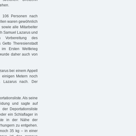
tehen.
e 106 Personen nach
tellen waren gewöhnlich
owie alle Mitarbeiter
ich Samuel Lazarus und
n Vorbereitung des
s Getto Theresienstadt
im Ersten Weltkrieg
 wurde daher auch von
zarus bei einem Appell
h einigen Metern noch
ta Lazarus nach. Der
tationsliste. Als seine
eidung und sagte auf
 der Deportationsliste
eder ein Schlaflager in
ate in der Nähe der
erhungern zu entgehen.
noch 35 kg – in einer