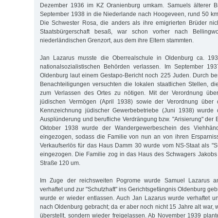
Dezember 1936 im KZ Oranienburg umkam. Samuels älterer Br
September 1938 in die Niederlande nach Hoogeveen, rund 50 km
Die Schwester Rosa, die anders als ihre emigrierten Brüder nic
Staatsbürgerschaft besaß, war schon vorher nach Bellingw
niederländischen Grenzort, aus dem ihre Eltern stammten.
Jan Lazarus musste die Oberrealschule in Oldenburg ca. 19
nationalsozialistischen Behörden verlassen. Im September 193
Oldenburg laut einem Gestapo-Bericht noch 225 Juden. Durch beru
Benachteiligungen versuchten die lokalen staatlichen Stellen, d
zum Verlassen des Ortes zu nötigen. Mit der Verordnung über
jüdischen Vermögen (April 1938) sowie der Verordnung über d
Kennzeichnung jüdischer Gewerbebetriebe (Juni 1938) wurde d
Ausplünderung und berufliche Verdrängung bzw. "Arisierung" der B
Oktober 1938 wurde der Wandergewerbeschein des Viehhänd
eingezogen, sodass die Familie von nun an von ihren Ersparnis
Verkaufserlös für das Haus Damm 30 wurde vom NS-Staat als "Sü
eingezogen. Die Familie zog in das Haus des Schwagers Jakobs
Straße 120 um.
Im Zuge der reichsweiten Pogrome wurde Samuel Lazarus 
verhaftet und zur "Schutzhaft" ins Gerichtsgefängnis Oldenburg geb
wurde er wieder entlassen. Auch Jan Lazarus wurde verhaftet u
nach Oldenburg gebracht; da er aber noch nicht 15 Jahre alt war, w
überstellt, sondern wieder freigelassen. Ab November 1939 plant