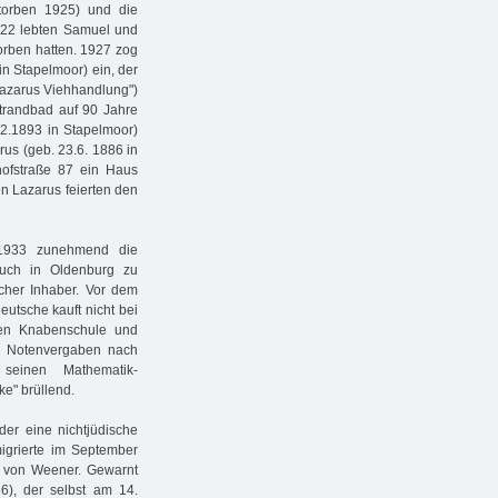
storben 1925) und die
922 lebten Samuel und
orben hatten. 1927 zog
in Stapelmoor) ein, der
Lazarus Viehhandlung")
Strandbad auf 90 Jahre
12.1893 in Stapelmoor)
rus (geb. 23.6. 1886 in
hofstraße 87 ein Haus
en Lazarus feierten den
b 1933 zunehmend die
auch in Oldenburg zu
cher Inhaber. Vor dem
utsche kauft nicht bei
hen Knabenschule und
d Notenvergaben nach
seinen Mathematik-
ke" brüllend.
er eine nichtjüdische
igrierte im September
h von Weener. Gewarnt
), der selbst am 14.