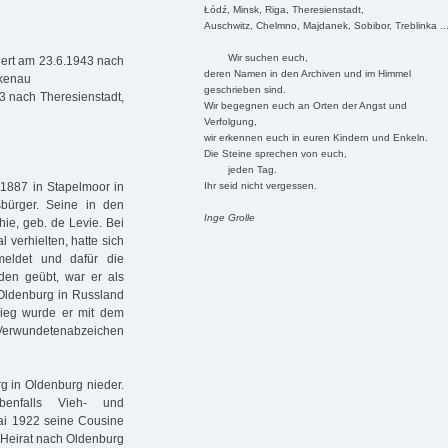
Łódź, Minsk, Riga, Theresienstadt,
Auschwitz, Chelmno, Majdanek, Sobibor, Treblinka ..
Wir suchen euch,
iert am 23.6.1943 nach
deren Namen in den Archiven und im Himmel
rkenau
geschrieben sind.
3 nach Theresienstadt,
Wir begegnen euch an Orten der Angst und
Verfolgung,
wir erkennen euch in euren Kindern und Enkeln.
Die Steine sprechen von euch,
jeden Tag.
Ihr seid nicht vergessen.
.1887 in Stapelmoor in
sbürger. Seine in den
Inge Grolle
e, geb. de Levie. Bei
 verhielten, hatte sich
meldet und dafür die
en geübt, war er als
 Oldenburg in Russland
ieg wurde er mit dem
erwundetenabzeichen
g in Oldenburg nieder.
ebenfalls Vieh- und
Mai 1922 seine Cousine
 Heirat nach Oldenburg