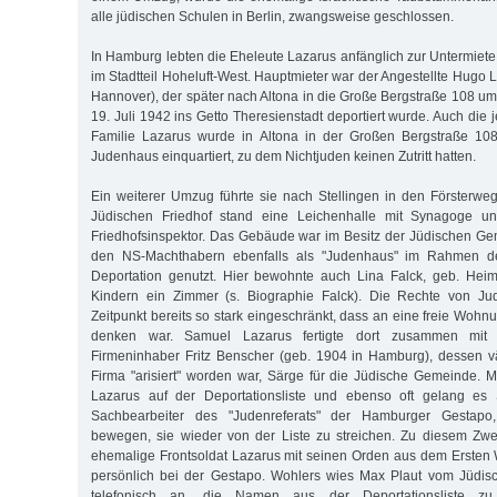
alle jüdischen Schulen in Berlin, zwangsweise geschlossen.
In Hamburg lebten die Eheleute Lazarus anfänglich zur Untermiete
im Stadtteil Hoheluft-West. Hauptmieter war der Angestellte Hugo 
Hannover), der später nach Altona in die Große Bergstraße 108 
19. Juli 1942 ins Getto Theresienstadt deportiert wurde. Auch die je
Familie Lazarus wurde in Altona in der Großen Bergstraße 10
Judenhaus einquartiert, zu dem Nichtjuden keinen Zutritt hatten.
Ein weiterer Umzug führte sie nach Stellingen in den Försterwe
Jüdischen Friedhof stand eine Leichenhalle mit Synagoge 
Friedhofsinspektor. Das Gebäude war im Besitz der Jüdischen G
den NS-Machthabern ebenfalls als "Judenhaus" im Rahmen de
Deportation genutzt. Hier bewohnte auch Lina Falck, geb. Heim
Kindern ein Zimmer (s. Biographie Falck). Die Rechte von J
Zeitpunkt bereits so stark eingeschränkt, dass an eine freie Woh
denken war. Samuel Lazarus fertigte dort zusammen mi
Firmeninhaber Fritz Benscher (geb. 1904 in Hamburg), dessen vä
Firma "arisiert" worden war, Särge für die Jüdische Gemeinde. 
Lazarus auf der Deportationsliste und ebenso oft gelang es
Sachbearbeiter des "Judenreferats" der Hamburger Gestapo
bewegen, sie wieder von der Liste zu streichen. Zu diesem Zwe
ehemalige Frontsoldat Lazarus mit seinen Orden aus dem Ersten 
persönlich bei der Gestapo. Wohlers wies Max Plaut vom Jüdis
telefonisch an, die Namen aus der Deportationsliste zu 