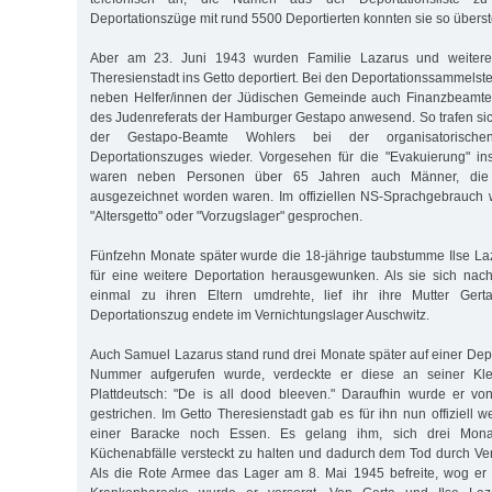
Deportationszüge mit rund 5500 Deportierten konnten sie so übers
Aber am 23. Juni 1943 wurden Familie Lazarus und weiter
Theresienstadt ins Getto deportiert. Bei den Deportationssammels
neben Helfer/innen der Jüdischen Gemeinde auch Finanzbeamte s
des Judenreferats der Hamburger Gestapo anwesend. So trafen s
der Gestapo-Beamte Wohlers bei der organisatorische
Deportationszuges wieder. Vorgesehen für die "Evakuierung" in
waren neben Per­so­nen über 65 Jahren auch Männer, die 
ausgezeichnet worden waren. Im offiziellen NS-Sprachgebrauch
"Altersgetto" oder "Vorzugslager" gesprochen.
Fünfzehn Monate später wurde die 18-jährige taubstumme Ilse La
für eine weitere Deportation herausgewunken. Als sie sich nac
einmal zu ihren Eltern umdrehte, lief ihr ihre Mutter Ger
Deportationszug endete im Vernichtungslager Auschwitz.
Auch Samuel Lazarus stand rund drei Monate später auf einer Depor
Nummer aufgerufen wurde, verdeckte er diese an seiner Kl
Plattdeutsch: "De is all dood bleeven." Daraufhin wurde er von
gestrichen. Im Getto Theresienstadt gab es für ihn nun offiziell w
einer Baracke noch Essen. Es gelang ihm, sich drei Mon
Küchenabfälle versteckt zu halten und dadurch dem Tod durch V
Als die Rote Armee das Lager am 8. Mai 1945 befreite, wog er 