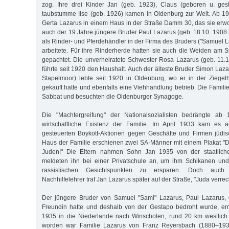
zog. Ihre drei Kinder Jan (geb. 1923), Claus (geboren u. ge
taubstumme Ilse (geb. 1926) kamen in Oldenburg zur Welt. Ab 1
Gerta Lazarus in einem Haus in der Straße Damm 30, das sie erw
auch der 19 Jahre jüngere Bruder Paul Lazarus (geb. 18.10. 1908 
als Rinder- und Pferdehändler in der Firma des Bruders ("Samuel 
arbeitete. Für ihre Rinderherde hatten sie auch die Weiden am 
gepachtet. Die unverheiratete Schwester Rosa Lazarus (geb. 11.
führte seit 1920 den Haushalt. Auch der älteste Bruder Simon Laza
Stapelmoor) lebte seit 1920 in Oldenburg, wo er in der Ziegel
gekauft hatte und ebenfalls eine Viehhandlung betrieb. Die Famili
Sabbat und besuchten die Oldenburger Synagoge.
Die "Machtergreifung" der Nationalsozialisten bedrängte a
wirtschaftliche Existenz der Familie. Im April 1933 kam es 
gesteuerten Boykott-Aktionen gegen Geschäfte und Firmen jüdis
Haus der Familie erschienen zwei SA-Männer mit einem Plakat "De
Juden!" Die Eltern nahmen Sohn Jan 1935 von der staatlic
meldeten ihn bei einer Privatschule an, um ihm Schikanen un
rassistischen Gesichtspunkten zu ersparen. Doch auch 
Nachhilfelehrer traf Jan Lazarus später auf der Straße, "Juda verrec
Der jüngere Bruder von Samuel "Sami" Lazarus, Paul Lazarus, d
Freundin hatte und deshalb von der Gestapo bedroht wurde, em
1935 in die Niederlande nach Winschoten, rund 20 km westlic
worden war Familie Lazarus von Franz Reyersbach (1880–1936