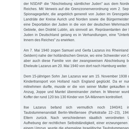
der NSDAP die "Abschiebung sämtlicher Juden" aus dem Nord
Reiches. Mit Verweis auf die Grenzzonenverordnung vom 2. Se
Spionagegefahr, die angeblich generell von Juden im Grenzgebi
Landräte der Kreise Aurich und Norden sowie die Bürgermeist
eine Deportation der Juden in die von der deutschen Wehrmacht
Gebiete, den Distrikt Lublin, als sinnvoll an. Repräsentanten de
Juden in Deutschland gelang es in Verhandlungen, eine "Unter
Innern des Reiches" zu erwirken.
Am 7. Mai 1940 zogen Samuel und Gerta Lazarus ins Rheinland
Geldern) nahe der holländischen Grenze, wo eine Schwester von G
aber auch diese Familie von der zwangsweisen Abschiebung be
Eheleute Lazarus am 20. Mai 1940 von dort nach Hamburg weiter.
Dem 15-jährigen Sohn Jan Lazarus war am 15. November 1938 d
Kindertransport von Holland nach England geglückt. Da er nur
mitnehmen durfte, musste er die von seiner Mutter gekauften 
Anzug, Joppe und Mantel übereinander ziehen. In Weener wurd
Koffer der rund 120 bis 130 Kinder von SA-Männern kontrolliert.
Ilse Lazarus befand sich vermutlich noch 1940/41 in 
Taubstummenanstalt Berlin-Weißensee (Parkstraße 22–23), 194
Eltern zurück. Nach verschiedenen staatlich verordneten
Aufhebung der rechtlichen Selbstständigkeit, einer erzwungen
einem Umzug, wurde die ehemalige Israelitische Taubstummenanst