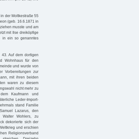
 in der Moltkestraße 55
Leon (geb. 16.6.1871 in
umziehen musste und am
tzt mit Ilse dreiköpfige
8 in ein so genanntes
g 43. Auf dem dortigen
und Wohnhaus für den
emeinde und wurde von
r Vorbereitungen zur
ann, mit ihren beiden
uden waren zu diesem
nungswahl nicht mehr zu
t dem Kaufmann und
terliche Leder-Import-
Mehrmals stand Familie
 Samuel Lazarus, den
, Walter Wohlers, zu
ck dekorierte sich der
Weltkrieg und erschien
chen Religionsverband
streichen. Dreizehn