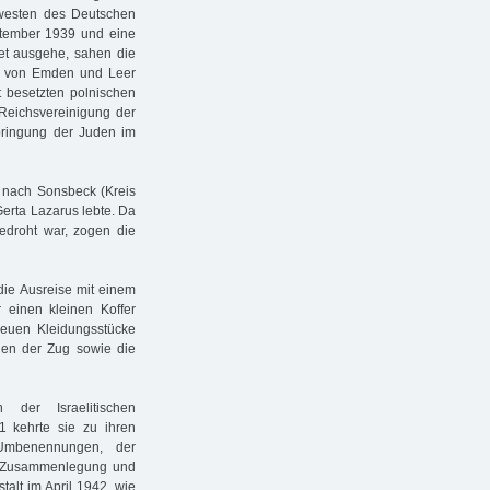
westen des Deutschen
ptember 1939 und eine
et ausgehe, sahen die
er von Emden und Leer
 besetzten polnischen
r Reichsvereinigung der
bringung der Juden im
 nach Sonsbeck (Kreis
erta Lazarus lebte. Da
droht war, zogen die
ie Ausreise mit einem
 einen kleinen Koffer
neuen Kleidungsstücke
en der Zug sowie die
der Israelitischen
1 kehrte sie zu ihren
 Umbenennungen, der
en Zusammenlegung und
alt im April 1942, wie