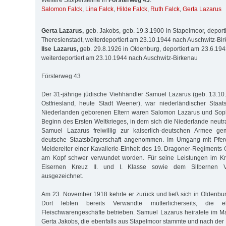
Weitere Stolpersteine in
Försterweg 43
:
Salomon Falck
,
Lina Falck
,
Hilde Falck
,
Ruth Falck
,
Gerta Lazarus
Gerta Lazarus,
geb. Jakobs, geb. 19.3.1900 in Stapelmoor, deport
Theresienstadt, weiterdeportiert am 23.10.1944 nach Auschwitz-Bi
Ilse Lazarus,
geb. 29.8.1926 in Oldenburg, deportiert am 23.6.194
weiterdeportiert am 23.10.1944 nach Auschwitz-Birkenau
Försterweg 43
Der 31-jährige jüdische Viehhändler Samuel Lazarus (geb. 13.10
Ostfriesland, heute Stadt Weener), war niederländischer Staat
Niederlanden geborenen Eltern waren Salomon Lazarus und Sophi
Beginn des Ersten Weltkrieges, in dem sich die Niederlande neutral
Samuel Lazarus freiwillig zur kaiserlich-deutschen Armee ge
deutsche Staatsbürgerschaft angenommen. Im Umgang mit Pferd
Meldereiter einer Kavallerie-Einheit des 19. Dragoner-Regiments
am Kopf schwer verwundet worden. Für seine Leistungen im Kr
Eisernen Kreuz II. und I. Klasse sowie dem Silbernen V
ausgezeichnet.
Am 23. November 1918 kehrte er zurück und ließ sich in Oldenbur
Dort lebten bereits Verwandte mütterlicherseits, die 
Fleischwarengeschäfte betrieben. Samuel Lazarus heiratete im 
Gerta Jakobs, die ebenfalls aus Stapelmoor stammte und nach der