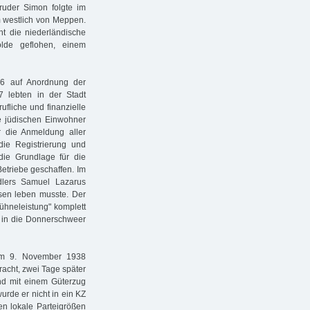
uder Simon folgte im
 westlich von Meppen.
ht die niederländische
olde geflohen, einem
36 auf Anordnung der
7 lebten in der Stadt
fliche und finanzielle
ie jüdischen Einwohner
 die Anmeldung aller
ie Registrierung und
ie Grundlage für die
etriebe geschaffen. Im
lers Samuel Lazarus
sen leben musste. Der
hneleistung" komplett
 in die Donnerschweer
am 9. November 1938
racht, zwei Tage später
nd mit einem Güterzug
urde er nicht in ein KZ
en lokale Parteigrößen