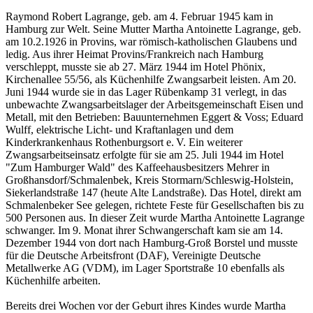
Raymond Robert Lagrange, geb. am 4. Februar 1945 kam in
Hamburg zur Welt. Seine Mutter Martha Antoinette Lagrange, geb.
am 10.2.1926 in Provins, war römisch-katholischen Glaubens und
ledig. Aus ihrer Heimat Provins/Frankreich nach Hamburg
verschleppt, musste sie ab 27. März 1944 im Hotel Phönix,
Kirchenallee 55/56, als Küchenhilfe Zwangsarbeit leisten. Am 20.
Juni 1944 wurde sie in das Lager Rübenkamp 31 verlegt, in das
unbewachte Zwangsarbeitslager der Arbeitsgemeinschaft Eisen und
Metall, mit den Betrieben: Bauunternehmen Eggert & Voss; Eduard
Wulff, elektrische Licht- und Kraftanlagen und dem
Kinderkrankenhaus Rothenburgsort e. V. Ein weiterer
Zwangsarbeitseinsatz erfolgte für sie am 25. Juli 1944 im Hotel
"Zum Hamburger Wald" des Kaffeehausbesitzers Mehrer in
Großhansdorf/Schmalenbek, Kreis Stormarn/Schleswig-Holstein,
Siekerlandstraße 147 (heute Alte Landstraße). Das Hotel, direkt am
Schmalenbeker See gelegen, richtete Feste für Gesellschaften bis zu
500 Personen aus. In dieser Zeit wurde Martha Antoinette Lagrange
schwanger. Im 9. Monat ihrer Schwangerschaft kam sie am 14.
Dezember 1944 von dort nach Hamburg-Groß Borstel und musste
für die Deutsche Arbeitsfront (DAF), Vereinigte Deutsche
Metallwerke AG (VDM), im Lager Sportstraße 10 ebenfalls als
Küchenhilfe arbeiten.
Bereits drei Wochen vor der Geburt ihres Kindes wurde Martha