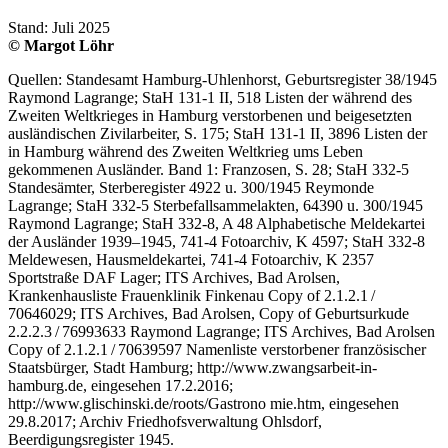
Stand: Juli 2025
© Margot Löhr
Quellen: Standesamt Hamburg-Uhlenhorst, Geburtsregister 38/1945
Raymond Lagrange; StaH 131-1 II, 518 Listen der während des
Zweiten Weltkrieges in Hamburg verstorbenen und beigesetzten
ausländischen Zivilarbeiter, S. 175; StaH 131-1 II, 3896 Listen der
in Hamburg während des Zweiten Weltkrieg ums Leben
gekommenen Ausländer. Band 1: Franzosen, S. 28; StaH 332-5
Standesämter, Sterberegister 4922 u. 300/1945 Reymonde
Lagrange; StaH 332-5 Sterbefallsammelakten, 64390 u. 300/1945
Raymond Lagrange; StaH 332-8, A 48 Alphabetische Meldekartei
der Ausländer 1939–1945, 741-4 Fotoarchiv, K 4597; StaH 332-8
Meldewesen, Hausmeldekartei, 741-4 Fotoarchiv, K 2357
Sportstraße DAF Lager; ITS Archives, Bad Arolsen,
Krankenhausliste Frauenklinik Finkenau Copy of 2.1.2.1 /
70646029; ITS Archives, Bad Arolsen, Copy of Geburtsurkude
2.2.2.3 / 76993633 Raymond Lagrange; ITS Archives, Bad Arolsen
Copy of 2.1.2.1 / 70639597 Namenliste verstorbener französischer
Staatsbürger, Stadt Hamburg; http://www.zwangsarbeit-in-
hamburg.de, eingesehen 17.2.2016;
http://www.glischinski.de/roots/Gastrono mie.htm, eingesehen
29.8.2017; Archiv Friedhofsverwaltung Ohlsdorf,
Beerdigungsregister 1945.