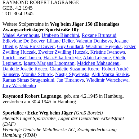
RAYMOND ROBERT LAGRANGE
GEB. 4.2.1945
TOT 30.4.1945
Weitere Stolpersteine in
Weg beim Jäger 150 (Ehemaliges
Zwangsarbeitslager Sportstraße 10)
:
Maisel Aerenhouts
,
Umberto Bianchini
,
Roxane Brumaud
,
Edieviene De Boever
,
Liliane Delier
,
Valentin Denisovs
,
Josiane
Dheilly
,
Max Ernst Duvert
,
Guy Guillard
,
Wladimir Hejenka
,
Erster
Zwilling Huczak
,
Zweiter Zwilling Huczak
,
Kristine Iwanows
,
Jinrich Josef Jansen
,
Hala-Elka Jerekyte
,
Alain Lejeune
,
Odette
Lepineux
,
Ignatz-Marjans Lipomann
,
Mädchen Mahaudeau
,
Danielle Josette Rocco
,
Claudette Suzanne Roere
,
Robert André
Sainsère
,
Monika Schirck
,
Nastja Slywinska
,
Aldi Marka Starkis
,
Ramas Simas Straganskini
,
Jan Timanovs
,
Wladimir Warschewa
,
Jury Waschtenko
Raymond Robert Lagrange,
geb. am 4.2.1945 in Hamburg,
verstorben am 30.4.1945 in Hamburg
Sportallee / Ecke Weg beim Jäger
(Groß Borstel)
ehemals Lager Sportstraße, Lager der Deutschen Arbeitsfront
(DAF)
Vereinigte Deutsche Metallwerke AG, Zweigniederlassung
Hamburg (VDM)