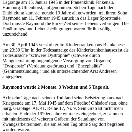
Lagrange am 15. Januar 1945 in der Frauenklinik Finkenau,
Hamburg-Uhlenhorst, aufgenommen. Sieben Tage nach der
Entbindung kam sie, gerade 19 Jahre alt geworden, mit ihrem Sohn
Raymond am 11. Februar 1945 zurück in das Lager Sportstraße.
Dort musste Raymond die kurze Zeit seines Lebens verbringen. Die
Ernährungs- und Lebensbedingungen waren für ihn völlig
unzureichend.
Am 30. April 1945 verstarb er im Kinderkrankenhaus Blankenese
um 23:30 Uhr. In der Todesanzeige des Kinderkrankenhauses ist als
Todesursache "schwere Dystrophie" (schwere durch
Mangelernährung ungenügende Versorgung von Organen)
"Dyspepsie" (Verdauungsstörung) und "Encephalitis"
(Gehirnentzündung ) und als unterzeichnender Arzt Andresen
angegeben.
Raymond wurde 2 Monate, 3 Wochen und 5 Tage alt.
Achtzehn Tage nach seinem Tod fand seine Beisetzung kurz nach
Kriegsende am 17. Mai 1945 auf dem Friedhof Ohlsdorf statt, ohne
Sarg, Grablage: AE 41, Reihe 17, Nr. 9. Sein Grab ist nicht mehr
erhalten. Ende der 1950er-Jahre wurde es eingeebnet, zusammen
mit mindestens elf weiteren Gräbern der Säuglinge von
Zwangsarbeiterinnen, die am selben Tag ohne Sarg dort begraben
worden waren.