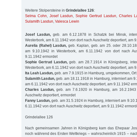
Weitere Stolpersteine in
Grindelallee 126
:
Selma Cohn
,
Josef Lasdun
,
Sophie Gertrud Lasdun
,
Charles L
Sulamith Lasdun
,
Valesca Lewin
Josef Lasdun,
geb. am 6.12.1878 in Schatzk bei Minsk, inter
Westerbork, am 6.11.1942 von dort nach Auschwitz deportiert, am 
Aurelia (Rahel) Lasdun,
geb. Kaplan, geb. am 25. oder 28.10.188
am 9.10.1942 in Westerbork, am 6.11.1942 von dort nach Ausc
9.11.1942 ermordet
Sophie Gertrud Lasdun,
geb. am 28.7.1914 in Königsberg, inter
Westerbork, am 6.11.1942 von dort nach Auschwitz deportiert, am 
Ita Leah Lasdun,
geb. am 7.9.1915 in Hamburg, umgekommen, Ort
Sulamith Lasdun,
geb. am 18.11.1918 in Hamburg, interniert am 9.
am 6.11.1942 von dort nach Auschwitz deportiert, am 9.11.1942 er
Charles Lasdun,
geb. am 7.6.1920 in Hamburg, am 16.2.1943
Auschwitz deportiert, ermordet
Fanny Lasdun,
geb. am 31.5.1924 in Hamburg, interniert am 9.10.
6.11.1942 von dort nach Auschwitz deportiert, am 9.11.1942 ermord
Grindelallee 126
Nach gemeinsamen Jahren in Königsberg kam das Ehepaar Jose
noch während des Ersten Weltkriegs – wahrscheinlich 1915 – na