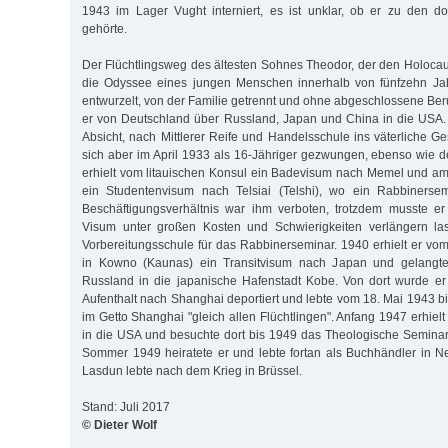
1943 im Lager Vught interniert, es ist unklar, ob er zu den dor
gehörte.
Der Flüchtlingsweg des ältesten Sohnes Theodor, der den Holocaus
die Odyssee eines jungen Menschen innerhalb von fünfzehn Jah
entwurzelt, von der Familie getrennt und ohne abgeschlossene Ber
er von Deutschland über Russland, Japan und China in die USA. E
Absicht, nach Mittlerer Reife und Handelsschule ins väterliche Ge
sich aber im April 1933 als 16-Jähriger gezwungen, ebenso wie de
erhielt vom litauischen Konsul ein Badevisum nach Memel und a
ein Studentenvisum nach Telsiai (Telshi), wo ein Rabbinersemi
Beschäftigungsverhältnis war ihm verboten, trotzdem musste er
Visum unter großen Kosten und Schwierigkeiten verlängern la
Vorbereitungsschule für das Rabbinerseminar. 1940 erhielt er vo
in Kowno (Kaunas) ein Transitvisum nach Japan und gelang
Russland in die japanische Hafenstadt Kobe. Von dort wurde 
Aufenthalt nach Shanghai deportiert und lebte vom 18. Mai 1943 b
im Getto Shanghai "gleich allen Flüchtlingen". Anfang 1947 erhiel
in die USA und besuchte dort bis 1949 das Theologische Seminar
Sommer 1949 heiratete er und lebte fortan als Buchhändler in 
Lasdun lebte nach dem Krieg in Brüssel.
Stand: Juli 2017
© Dieter Wolf