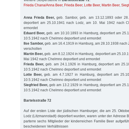
Weitere Stolpersteine in
Bartelsstraße 72
:
Frieda Chana/Anna Beer
,
Frieda Beer
,
Lotte Beer
,
Martin Beer
,
Sieg
Anna Frieda Beer,
geb. Sambor, geb. am 13.12.1893 oder 28.
deportiert am 25.10.1941 nach Lodz, am 10. Mai 1942 nach Ch
ermordet
Eduard Beer,
geb. am 10.10.1893 in Hamburg, deportiert am 25.
10.5.1942 nach Chelmno deportiert und ermordet
Ilse Sambor,
geb. am 16.4.1919 in Hamburg, am 28.10.1938 nach
verschollen
Martin Beer,
geb. am 8.12.1924 in Hamburg, deportiert am 25.10.
Mai 1942 nach Chelmno deportiert und ermordet
Frieda Beer,
geb. am 24.1.1926 in Hamburg, deportiert am 25.
10.5.1942 nach Chelmno deportiert und ermordet
Lotte Beer,
geb. am 4.7.1927 in Hamburg, deportiert am 25.1
10.5.1942 nach Chelmno deportiert und ermordet
Siegfried Beer,
geb am 13.2.1929 in Hamburg, deportiert am 25.
10.5.1942 nach Chelmno deportiert und ermordet
Bartelsstraße 72
Auf der ersten Liste der jüdischen Hamburger, die am 25. Oktob
Lodz (Litzmannstadt) deportiert wurden, waren unter der Adresse 
parterre sechs Mitglieder der kinderreichen Familie Beer aufgeführ
bescheidenen Verhältnissen