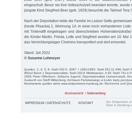
eingeschult. Bevor sie ihre Volksschulzeit beenden konnte, wurde s
jüngste Kind Siegfried Beer (geb. 1929) besuchte die Talmud Tora 
Nach der Deportation lebte die Familie im Lodzer Getto gemeinsam
(heute Flisacka) 1, Wohnung 1A. In einer noch vorhandenen Liste 
mit Tintenstift eingetragen und überschrieben Hohenstein(straße)
die Kinder Martin, Frieda, Lotte und Siegfried wurden am 10. Mai
das Vernichtungslager Chelmno transportiert und dort ermordet.
Stand: Juli 2022
© Susanne Lohmeyer
Quellen: 1; 4; 5; 8; StaH 332-5, 9087 + 1681/1893; StaH 351-11 AfW; StaH
992e2 Band 1 Deportationsliste; StaH 332-8 Meldewesen, A 30; StaH 741-4 F
1926; Peter Offenborn: Jüdische Jugend; Deportationsliste Litzmannstadt, G
Auskunft von Steffi Wittenberg; Archiwum Państwowego w Łodzi- karty pocztowe 
Nummerierte quellen siehe www.stolpersteine-hamburg.de: Recherche und Que
druckansicht
/
Seitenanfang
Der Stolperstein i
IMPRESSUM / DATENSCHUTZ
KONTAKT
Stein in Hamburg v