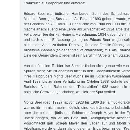
Frankreich aus deportiert und ermordet.
Eduard Beer war jüdischer Hamburger, Sohn des Schlachters
Mathilde Beer, geb. Sussmann. Als Eduard 1893 geboren wurde, w
der Grindelallee 73, Haus 1. Er besuchte von 1900 bis 1908 die 
machte anschließend eine Lehre als Schlachter. Ab 1924 arbeitete
Fellarbeiter bei der Fa. Heine & Fleischmann. 1934 gaben die Inh
und nach seiner Entlassung gelang es Eduard Beer wegen sein
nicht mehr, Arbeit zu finden. Er bezog für seine Familie Fürsorge
Arbeitsmaßnahmen (so genannten Pflichtarbeiten), z.B. als Erdarbe
Liste der Gemeindemitglieder ist sein Beruf mit "Arbeiter am Staat
Von der ältesten Tochter Ilse Sambor finden sich, genau wie von i
Spuren mehr. Sie ist ebenfalls nicht in den Gedenkbüchern ver
ihres Halbbruders Moritz Beer wuchs sie im jüdischen Waisenha
April 1938 bis zu ihrer Verhaftung im Oktober 1938 wohnte sie 
Bartelsstraße. Im Rahmen der "Polenaktion" 1938 wurde sie
polnische Grenze abgeschoben, wo sich ihre Spur verliert.
Moritz Beer (geb. 1922) hat von 1928 bis 1936 die Talmud-Tora-
war es für ihn nicht mehr möglich, eine kaufmännische Lehrstell
aber, ihn bei dem jüdischen Schlachter Joseph Mayer in der E
unterzubringen, wo er als Bote und Reinigungskraft beschäf
Pogromnacht gab Joseph Mayer den Laden auf und Moritz w
Arbeitsamt wurde er dann als ungelernter Erdarbeiter in den Krei