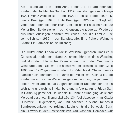
Sie bestand aus den Eltern Anna Frieda und Eduard Beer und 
Kindern: der Tochter Ilse Sambor (1919 unehelich geboren), Margo
1923), Moritz Wilhelm Beer (geb. 1922), Ruth Beer (geb. 1923), M
Frieda Beer (geb. 1926), Lotte Beer (geb. 1927) und Siegfried
Verfolgung überlebten nur Ruth Beer, die nach Palästina hatte 
Moritz Beer. Beide stellten nach Kriegsende Anträge auf Wiedergu
aus ihren Aussagen erfahren wir etwas über die Familie. Elt
vermutlich seit 1936 in der Bartelsstraße. Eine frühere Wohnun
Straße 1 in Barmbek, heute Dulsberg.
Die Mutter Anna Frieda wurde in Warschau geboren. Dass es für
Geburtsdatum gibt, mag damit zusammenhängen, dass Warschau
und dort der Julianische Kalender und nicht der Gregoriani
Westeuropa galt. Sie war die älteste von mindestens sieben Gesc
1893 und 1912 geboren wurden. Ihr Vater Isaak Chaim Sambor
Familie nach Hamburg. Der Name der Mutter war Salinna Ida, geb
Kinder waren noch in Warschau geboren worden, die jüngeren 
Friedas Vater arbeitete als Zigarettenarbeiter und Händler. Die Fa
Wohnung und wohnte in Hamburg und in Altona. Anna Frieda Sam
in Hamburg gemeldet. Da war sie 16 Jahre alt und ging vielleicht "i
Meldeadresse war Bismarckstraße 134 (bei Jacobsen). Im Oktobe
Dillstraße 8 II gemeldet, vor- und nachher in Altona. Keines 
Bundesgedenkbuch verzeichnet. Lediglich für die Schwester Sara (
ein Hinweis in der Datenbank von Yad Vashem. Demnach wur