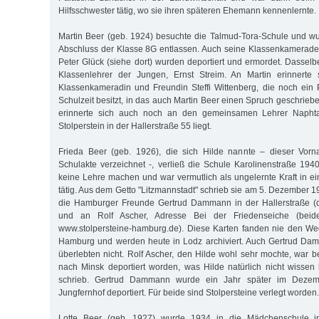
Hilfsschwester tätig, wo sie ihren späteren Ehemann kennenlernte.
Martin Beer (geb. 1924) besuchte die Talmud-Tora-Schule und w
Abschluss der Klasse 8G entlassen. Auch seine Klassenkamerade
Peter Glück (siehe dort) wurden deportiert und ermordet. Dasselb
Klassenlehrer der Jungen, Ernst Streim. An Martin erinnerte
Klassenkameradin und Freundin Steffi Wittenberg, die noch ein
Schulzeit besitzt, in das auch Martin Beer einen Spruch geschrieben
erinnerte sich auch noch an den gemeinsamen Lehrer Naphtal
Stolperstein in der Hallerstraße 55 liegt.
Frieda Beer (geb. 1926), die sich Hilde nannte – dieser Vorn
Schulakte verzeichnet -, verließ die Schule Karolinenstraße 1940
keine Lehre machen und war vermutlich als ungelernte Kraft in e
tätig. Aus dem Getto "Litzmannstadt" schrieb sie am 5. Dezember 
die Hamburger Freunde Gertrud Dammann in der Hallerstraße (
und an Rolf Ascher, Adresse Bei der Friedenseiche (beide
www.stolpersteine-hamburg.de). Diese Karten fanden nie den W
Hamburg und werden heute in Lodz archiviert. Auch Gertrud Da
überlebten nicht. Rolf Ascher, den Hilde wohl sehr mochte, war 
nach Minsk deportiert worden, was Hilde natürlich nicht wissen 
schrieb. Gertrud Dammann wurde ein Jahr später im Deze
Jungfernhof deportiert. Für beide sind Stolpersteine verlegt worden.
Lotte Beer (geb. 1927) wurde 1934 in die Mädchenschule in