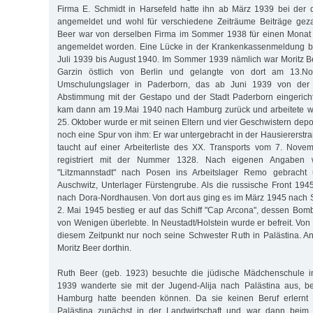
Firma E. Schmidt in Harsefeld hatte ihn ab März 1939 bei der 
angemeldet und wohl für verschiedene Zeiträume Beiträge geza
Beer war von derselben Firma im Sommer 1938 für einen Monat
angemeldet worden. Eine Lücke in der Krankenkassenmeldung bes
Juli 1939 bis August 1940. Im Sommer 1939 nämlich war Moritz Be
Garzin östlich von Berlin und gelangte von dort am 13.N
Umschulungslager in Paderborn, das ab Juni 1939 von der 
Abstimmung mit der Gestapo und der Stadt Paderborn eingericht
kam dann am 19.Mai 1940 nach Hamburg zurück und arbeitete wi
25. Oktober wurde er mit seinen Eltern und vier Geschwistern deport
noch eine Spur von ihm: Er war untergebracht in der Hausiererstr
taucht auf einer Arbeiterliste des XX. Transports vom 7. Nove
registriert mit der Nummer 1328. Nach eigenen Angaben
"Litzmannstadt" nach Posen ins Arbeitslager Remo gebracht
Auschwitz, Unterlager Fürstengrube. Als die russische Front 194
nach Dora-Nordhausen. Von dort aus ging es im März 1945 nach 
2. Mai 1945 bestieg er auf das Schiff "Cap Arcona", dessen Bomb
von Wenigen überlebte. In Neustadt/Holstein wurde er befreit. Von 
diesem Zeitpunkt nur noch seine Schwester Ruth in Palästina. A
Moritz Beer dorthin.
Ruth Beer (geb. 1923) besuchte die jüdische Mädchenschule in
1939 wanderte sie mit der Jugend-Alija nach Palästina aus, be
Hamburg hatte beenden können. Da sie keinen Beruf erlernt ha
Palästina zunächst in der Landwirtschaft und war dann beim e