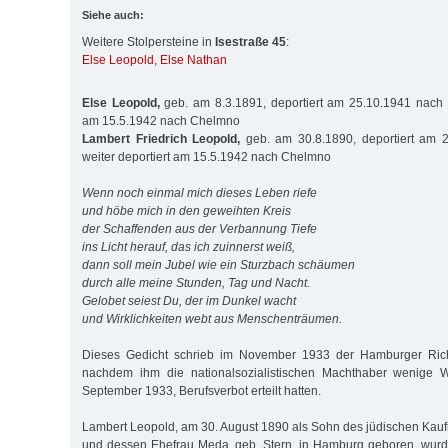
Siehe auch:
Weitere Stolpersteine in
Isestraße 45
:
Else Leopold
,
Else Nathan
Else Leopold,
geb. am 8.3.1891, deportiert am 25.10.1941 nach L
am 15.5.1942 nach Chelmno
Lambert Friedrich Leopold,
geb. am 30.8.1890, deportiert am 
weiter deportiert am 15.5.1942 nach Chelmno
Wenn noch einmal mich dieses Leben riefe
und höbe mich in den geweihten Kreis
der Schaffenden aus der Verbannung Tiefe
ins Licht herauf, das ich zuinnerst weiß,
dann soll mein Jubel wie ein Sturzbach schäumen
durch alle meine Stunden, Tag und Nacht.
Gelobet seiest Du, der im Dunkel wacht
und Wirklichkeiten webt aus Menschenträumen.
Dieses Gedicht schrieb im November 1933 der Hamburger Rich
nachdem ihm die nationalsozialistischen Machthaber wenige 
September 1933, Berufsverbot erteilt hatten.
Lambert Leopold, am 30. August 1890 als Sohn des jüdischen Ka
und dessen Ehefrau Meda, geb. Stern, in Hamburg geboren, wur