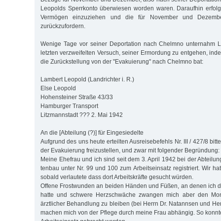
Leopolds Sperrkonto überwiesen worden waren. Daraufhin erfolg
Vermögen einzuziehen und die für November und Dezembe
zurückzufordern.
Wenige Tage vor seiner Deportation nach Chelmno unternahm L
letzten verzweifelten Versuch, seiner Ermordung zu entgehen, ind
die Zurückstellung von der "Evakuierung" nach Chelmno bat:
Lambert Leopold (Landrichter i. R.)
Else Leopold
Hohensteiner Straße 43/33
Hamburger Transport
Litzmannstadt ??? 2. Mai 1942
An die [Abteilung (?)] für Eingesiedelte
Aufgrund des uns heute erteilten Ausreisebefehls Nr. III / 427/8 bit
der Evakuierung freizustellen, und zwar mit folgender Begründung:
Meine Ehefrau und ich sind seit dem 3. April 1942 bei der Abteilun
tenbau unter Nr. 99 und 100 zum Arbeitseinsatz registriert. Wir ha
sobald verlautete dass dort Arbeitskräfte gesucht würden.
Offene Frostwunden an beiden Händen und Füßen, an denen ich de
hatte und schwere Herzschwäche zwangen mich aber den Mona
ärztlicher Behandlung zu bleiben (bei Herrn Dr. Natannsen und He
machen mich von der Pflege durch meine Frau abhängig. So konnte