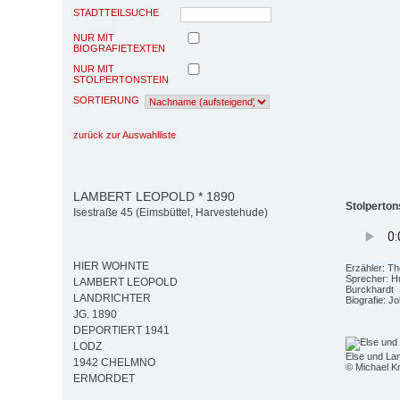
STADTTEILSUCHE
NUR MIT
BIOGRAFIETEXTEN
NUR MIT
STOLPERTONSTEIN
SORTIERUNG
zurück zur Auswahlliste
LAMBERT LEOPOLD * 1890
Stolperton
Isestraße 45 (Eimsbüttel, Harvestehude)
HIER WOHNTE
Erzähler: T
Sprecher: H
LAMBERT LEOPOLD
Burckhardt
LANDRICHTER
Biografie: J
JG. 1890
DEPORTIERT 1941
LODZ
Else und La
1942 CHELMNO
© Michael Kn
ERMORDET