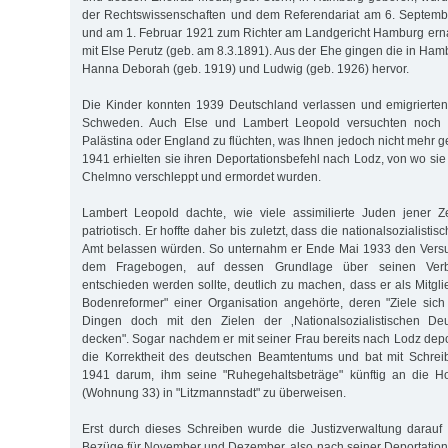
der Rechtswissenschaften und dem Referendariat am 6. Septem
und am 1. Februar 1921 zum Richter am Landgericht Hamburg ernan
mit Else Perutz (geb. am 8.3.1891). Aus der Ehe gingen die in Ha
Hanna Deborah (geb. 1919) und Ludwig (geb. 1926) hervor.
Die Kinder konnten 1939 Deutschland verlassen und emigrierte
Schweden. Auch Else und Lambert Leopold versuchten noch 
Palästina oder England zu flüchten, was Ihnen jedoch nicht mehr 
1941 erhielten sie ihren Deportationsbefehl nach Lodz, von wo si
Chelmno verschleppt und ermordet wurden.
Lambert Leopold dachte, wie viele assimilierte Juden jener Ze
patriotisch. Er hoffte daher bis zuletzt, dass die nationalsozialist
Amt belassen würden. So unternahm er Ende Mai 1933 den Versuc
dem Fragebogen, auf dessen Grundlage über seinen Verbl
entschieden werden sollte, deutlich zu machen, dass er als Mitgl
Bodenreformer" einer Organisation angehörte, deren "Ziele sic
Dingen doch mit den Zielen der ‚Nationalsozialistischen Deut
decken". Sogar nachdem er mit seiner Frau bereits nach Lodz deport
die Korrektheit des deutschen Beamtentums und bat mit Schre
1941 darum, ihm seine "Ruhegehaltsbeträge" künftig an die H
(Wohnung 33) in "Litzmannstadt" zu überweisen.
Erst durch dieses Schreiben wurde die Justizverwaltung darauf
Bezüge für November und Dezember, also nach seiner Deportation,