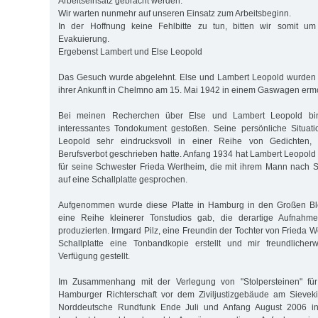
Arbeitseinsatz gebracht werden.
Wir warten nunmehr auf unseren Einsatz zum Arbeitsbeginn.
In der Hoffnung keine Fehlbitte zu tun, bitten wir somit um
Evakuierung.
Ergebenst Lambert und Else Leopold
Das Gesuch wurde abgelehnt. Else und Lambert Leopold wurden v
ihrer Ankunft in Chelmno am 15. Mai 1942 in einem Gaswagen ermo
Bei meinen Recherchen über Else und Lambert Leopold bi
interessantes Tondokument gestoßen. Seine persönliche Situat
Leopold sehr eindrucksvoll in einer Reihe von Gedichten,
Berufsverbot geschrieben hatte. Anfang 1934 hat Lambert Leopold 
für seine Schwester Frieda Wertheim, die mit ihrem Mann nach Sü
auf eine Schallplatte gesprochen.
Aufgenommen wurde diese Platte in Hamburg in den Großen Bl
eine Reihe kleinerer Tonstudios gab, die derartige Aufnahme
produzierten. Irmgard Pilz, eine Freundin der Tochter von Frieda W
Schallplatte eine Tonbandkopie erstellt und mir freundliche
Verfügung gestellt.
Im Zusammenhang mit der Verlegung von "Stolpersteinen" fü
Hamburger Richterschaft vor dem Ziviljustizgebäude am Sieveki
Norddeutsche Rundfunk Ende Juli und Anfang August 2006 in