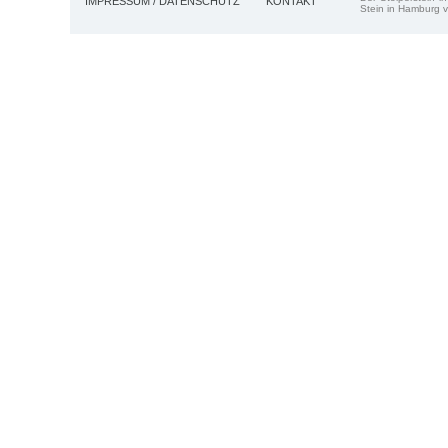
IMPRESSUM / DATENSCHUTZ
KONTAKT
Stein in Hamburg v