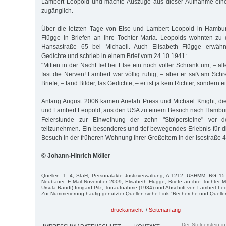
Lambert Leopold und machte Auszüge aus dieser Aufnahme ein
zugänglich.
Über die letzten Tage von Else und Lambert Leopold in Hamburg
Flügge in Briefen an ihre Tochter Maria. Leopolds wohnten zu d
Hansastraße 65 bei Michaeli. Auch Elisabeth Flügge erwäh
Gedichte und schrieb in einem Brief vom 24.10.1941:
"Mitten in der Nacht fiel bei Else ein noch voller Schrank um, – all
fast die Nerven! Lambert war völlig ruhig, – aber er saß am Schre
Briefe, – fand Bilder, las Gedichte, – er ist ja kein Richter, sondern e
Anfang August 2006 kamen Arielah Press und Michael Knight, di
und Lambert Leopold, aus den USA zu einem Besuch nach Hamburg
Feierstunde zur Einweihung der zehn "Stolpersteine" vor de
teilzunehmen. Ein besonderes und tief bewegendes Erlebnis für d
Besuch in der früheren Wohnung ihrer Großeltern in der Isestraße 4
© Johann-Hinrich Möller
Quellen: 1; 4; StaH, Personalakte Justizverwaltung, A 1212; USHMM, RG 15.
Neubauer, E-Mail November 2009; Elisabeth Flügge, Briefe an ihre Tochter M
Ursula Randt) Irmgard Pilz, Tonaufnahme (1934) und Abschrift von Lambert Le
Zur Nummerierung häufig genutzter Quellen siehe Link "Recherche und Quelle
druckansicht
/
Seitenanfang
Der Stolperstein i