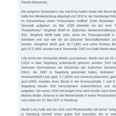
Familie Bleiweiss).
Die jüngeren Schwestern Lilly und Erna hatten beide den Beruf der F
hatte ihre Meisterprüfung abgelegt und 1932 in der Hamburger Alt
im Dynamohaus einen Friseursalon eröffnet. Ende Dezember
Geschäft aufgeben. Im Mai 1939 arbeitete sie bei dem 
Theaterfriseur" Siegfried Wolff im Jüdischen Gemeinschaftshau
9/11. Siegfried Wolff hatte viele Jahre ein Friseurgeschäft i
betrieben und war wie sie als jüdischer Geschäftsinhaber z
worden. (Siegfried Wolff, geb. 30.7.1882 und seine Ehefrau Be
geb.15.5.1885, wurden am 8. November 1942 ins Getto Minsk deport
Lilly lernte den Schlachter Martin Levy kennen. Martin war am 26.
(1924 in Bad Segeberg umbenannt) geboren worden. Dort hatt
mehreren Generationen die Geschicke der Jüdischen Gemeind
Eltern, die 1887 in Segeberg geheiratet hatten, betrieben
Abraham/Adolf Levy (geb. 5.7.1854) und Johanna (Hanchen), geb.
gest.1949), mussten ihren Besitz in der Kurhausstraße 7 und 9
Segeberg bereits früh herrschenden Antisemitismus und d
aufgeben. Sie waren 1934 mit einigen ihrer zehn Kinder nach Ham
Martins Mutter Johanna in der Werderstraße 6 einen Pensionsbetr
Levy starb am 10. Mai 1937 in Hamburg.
Martin Levy hatte sich als Vieh- und Pferdehändler mit seiner "ruhi
in Hamburg schnell einen guten Ruf erworben, bis er un