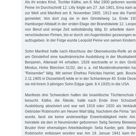
Als ihr erstes Kind, Tochter Käthe, am 8. Mai 1900 geboren wur
Peine im Durchschnitt 12. Lilly folgte am 27. Juli 1901, Erna ka
zur Welt und Manfred am 8. November 1905. 1913 war die Famili
gemeldet. Von dort zog sie in den Grindelweg 1a. Ende 19
Hamburger Altstadt in der ersten Etage der Brandstwiete 12. Leopo
von Beruf und einige Zeit selbstständig tätig. Er arbeitete dann
verschiedenen Firmen, bis er durch ein Augenleiden gezwungen war
aufzugeben. In der Folge wurde Leopold Peine von seinen Kindern u
Sohn Manfred hatte nach Abschluss der Obersekunda-Reife an d
am Grindelhof eine kaufmännische Ausbildung in der Musikalien
Benjamin, Alterwall 44 erhalten. 1928 wechselte er in den Gro
Mindus, Hohe Bleichen 31/32, der u. a. mit Musikinstrumenten han
"Reisender" tätig. Mit seiner Ehefrau Felicitas Harriet, geb. Bour
2.11.1905 in Düsseldorf) lebte er in der Schlankreye 40. Ende De
sie mit ihrem 3-jährigen Sohn Edgar (geb. 8.4.1935) in die USA.
Manfreds drei Schwestern hatten die Israelitische Töchterschule 
besucht. Käthe, die Älteste, hatte nach Ende ihrer Schulzei
Ausbildung absolviert und war seit 1918 oder 1920 als Verkäu
Gebrüder Robinsohn am Neuen Wall tätig. Nachdem die Firma "arisi
wurde, fand sie keine anderweitige Erwerbstätigkeit mehr. A
heiratete sie den in Neumünster geborenen Selig Semmy Bleiweis
Bruder ihrer ehemaligen Arbeitskollegin Sella Kanter, geb. Bleiw
Robinsohn entlassen worden war. Am 19. Januar 1941 kam ihr 