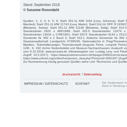
Stand: September 2018
© Susanne Rosendahl
Quellen: 1; 2; 3; 4; 5; 6; StaH 351-11 AfW 1164 (Levy, Johanna); StaH 
Manfred); StaH 351-11 AfW 21743 (Levy, Martin); StaH 314-14 OFP, R 1939/
(Bleiweiss, Selma); StaH 351-11 AfW 21148 (Bleiweiss, Selig); StaH 314
Standesämter 2924 u 486/1899; StaH 332-5 Standesämter 13274 u
Standesämter 13616 u 1798/1901; StaH 332-5 Standesämter 8144 u 251/1
Gemeinde Nr. 992 e 2 Band 3; StaH 522-1 Jüdische Gemeinde Nr. 992 
Staatsanwaltschaft Landgericht 07395/36; Nationalarchiv in Prag/Theresienst
Matriken, Todesfallanzeigen Theresienstadt (Auguste Peine, Leopold Peine)
128f., S. 192; Archiv Gedenkstätte und Museum Sachsenhausen, Auskunft von
vom 6.10.2016; www.ancestry.de (Heiratsregister von Ludwig Levy und Fried
Zugriff 10.5.2017); https://www.joodsmonument.nl/nl/page/206831/ernst-david
https://www.ushmm.org/online/hsv/person_view.php?PersonId=3061607 (Zugriff
Zur Nummerierung häufig genutzter Quellen siehe Link "Recherche und Quelle
druckansicht
/
Seitenanfang
Der Stolperstein i
IMPRESSUM / DATENSCHUTZ
KONTAKT
Stein in Hamburg v