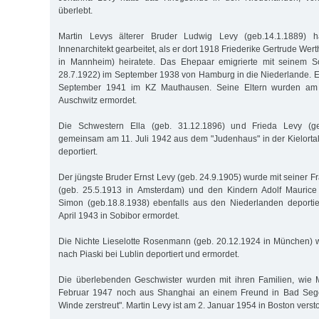
überlebt.
Martin Levys älterer Bruder Ludwig Levy (geb.14.1.1889) 
Innenarchitekt gearbeitet, als er dort 1918 Friederike Gertrude Wer
in Mannheim) heiratete. Das Ehepaar emigrierte mit seinem S
28.7.1922) im September 1938 von Hamburg in die Niederlande. Er
September 1941 im KZ Mauthausen. Seine Eltern wurden am 
Auschwitz ermordet.
Die Schwestern Ella (geb. 31.12.1896) und Frieda Levy (g
gemeinsam am 11. Juli 1942 aus dem "Judenhaus" in der Kielorta
deportiert.
Der jüngste Bruder Ernst Levy (geb. 24.9.1905) wurde mit seiner Fr
(geb. 25.5.1913 in Amsterdam) und den Kindern Adolf Maurice
Simon (geb.18.8.1938) ebenfalls aus den Niederlanden deportie
April 1943 in Sobibor ermordet.
Die Nichte Lieselotte Rosenmann (geb. 20.12.1924 in München) 
nach Piaski bei Lublin deportiert und ermordet.
Die überlebenden Geschwister wurden mit ihren Familien, wie 
Februar 1947 noch aus Shanghai an einem Freund in Bad Segeb
Winde zerstreut". Martin Levy ist am 2. Januar 1954 in Boston verst