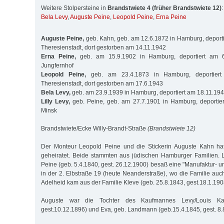
Weitere Stolpersteine in
Brandstwiete 4 (früher Brandstwiete 12)
:
Bela Levy
,
Auguste Peine
,
Leopold Peine
,
Erna Peine
Auguste Peine,
geb. Kahn, geb. am 12.6.1872 in Hamburg, deport
Theresienstadt, dort gestorben am 14.11.1942
Erna Peine,
geb. am 15.9.1902 in Hamburg, deportiert am 6
Jungfernhof
Leopold Peine,
geb. am 23.4.1873 in Hamburg, deportiert
Theresienstadt, dort gestorben am 17.6.1943
Bela Levy,
geb. am 23.9.1939 in Hamburg, deportiert am 18.11.19
Lilly Levy,
geb. Peine, geb. am 27.7.1901 in Hamburg, deportie
Minsk
Brandstwiete/Ecke Willy-Brandt-Straße
(Brandstwiete 12)
Der Monteur Leopold Peine und die Stickerin Auguste Kahn ha
geheiratet. Beide stammten aus jüdischen Hamburger Familien. 
Peine (geb. 5.4.1840, gest. 26.12.1900) besaß eine "Manufaktur- 
in der 2. Elbstraße 19 (heute Neanderstraße), wo die Familie auc
Adelheid kam aus der Familie Kleve (geb. 25.8.1843, gest.18.1.190
Auguste war die Tochter des Kaufmannes Levy/Louis Kah
gest.10.12.1896) und Eva, geb. Landmann (geb.15.4.1845, gest. 8.