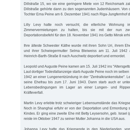
Dillstraße 15, wo sie eine geringere Miete von 12 Reichsmark za
Dillstraße gehörte dann zu den sogenannten Judenhäusern. Von d
Tochter Erna Peine am 6. Dezember 1941 nach Riga-Jungfernhof de
Lilly Levy hatte noch versucht, die elterliche Wohnung i
Zimmervermietungen zu halten, bis sie mit der nun zwe
Deportationsbefehl für den 18. November 1941 ins Getto Minsk erhie
Ihre älteste Schwester Käthe wurde mit ihren Sohn Uri, ihrem E
und ihrer Schwiegermutter Selma Bleiweiss am 11. Juli 1942
Heinrich-Barth-Straße 8 nach Auschwitz deportiert und ermordet.
Leopold und Auguste Peine kamen am 15. Juli 1942 ins "Altersgett
Laut dortiger Todesfallanzeige starb Auguste Peine noch im selbe
1942 an einer Lungenentzündung in der "Zentralkrankenstube". L
seine Ehefrau bis zum 17. Juni 1943. Dann starb auch er unt
Lebensbedingungen im Lager an einer Lungen- und Rippenf
Kräfteverfall.
Martin Levy erlebte trotz schwieriger Lebensumstände das Kriegse
Noch in Shanghai erfuhr er von der Deportation und Ermordung 
Kindes. Er ging eine zweite Ehe mit Betty Leysersohn, geb. Israel (
reiste im Oktober 1947 zu seiner Mutter Johanna in die USA aus.
Johanna Levy hatte das Kriegsende in den Niederlanden, von 