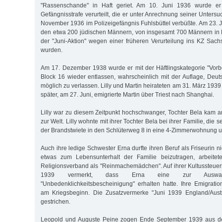
"Rassenschande" in Haft geriet. Am 10. Juni 1936 wurde er 
Gefängnisstrafe verurteilt, die er unter Anrechnung seiner Unters
November 1936 im Polizeigefängnis Fuhlsbüttel verbüßte. Am 23. J
den etwa 200 jüdischen Männern, von insgesamt 700 Männern in
der "Juni-Aktion" wegen einer früheren Verurteilung ins KZ Sach
wurden.
Am 17. Dezember 1938 wurde er mit der Häftlingskategorie "Vor
Block 16 wieder entlassen, wahrscheinlich mit der Auflage, Deut
möglich zu verlassen. Lilly und Martin heirateten am 31. März 193
später, am 27. Juni, emigrierte Martin über Triest nach Shanghai.
Lilly war zu diesem Zeitpunkt hochschwanger, Tochter Bela kam
zur Welt. Lilly wohnte mit ihrer Tochter Bela bei ihrer Familie, die s
der Brandstwiete in den Schlüterweg 8 in eine 4-Zimmerwohnung
Auch ihre ledige Schwester Erna durfte ihren Beruf als Friseurin
etwas zum Lebensunterhalt der Familie beizutragen, arbeitet
Religionsverband als "Reinmachemädchen". Auf ihrer Kultussteuer
1939 vermerkt, dass Erna eine zur Auswand
"Unbedenklichkeitsbescheinigung" erhalten hatte. Ihre Emigration
am Kriegsbeginn. Die Zusatzvermerke "Juni 1939 England/Aust
gestrichen.
Leopold und Auguste Peine zogen Ende September 1939 aus de