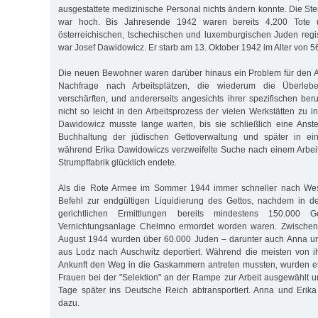
ausgestattete medizinische Personal nichts ändern konnte. Die Ster
war hoch. Bis Jahresende 1942 waren bereits 4.200 Tote u
österreichischen, tschechischen und luxemburgischen Juden regist
war Josef Dawidowicz. Er starb am 13. Oktober 1942 im Alter von 5
Die neuen Bewohner waren darüber hinaus ein Problem für den Ar
Nachfrage nach Arbeitsplätzen, die wiederum die Überlebe
verschärften, und andererseits angesichts ihrer spezifischen beru
nicht so leicht in den Arbeitsprozess der vielen Werkstätten zu 
Dawidowicz musste lange warten, bis sie schließlich eine Anste
Buchhaltung der jüdischen Gettoverwaltung und später in ein
während Erika Dawidowiczs verzweifelte Suche nach einem Arbeits
Strumpffabrik glücklich endete.
Als die Rote Armee im Sommer 1944 immer schneller nach West
Befehl zur endgültigen Liquidierung des Gettos, nachdem in 
gerichtlichen Ermittlungen bereits mindestens 150.000 G
Vernichtungsanlage Chelmno ermordet worden waren. Zwische
August 1944 wurden über 60.000 Juden – darunter auch Anna u
aus Lodz nach Auschwitz deportiert. Während die meisten von i
Ankunft den Weg in die Gaskammern antreten mussten, wurden 
Frauen bei der "Selektion" an der Rampe zur Arbeit ausgewählt 
Tage später ins Deutsche Reich abtransportiert. Anna und Erik
dazu.