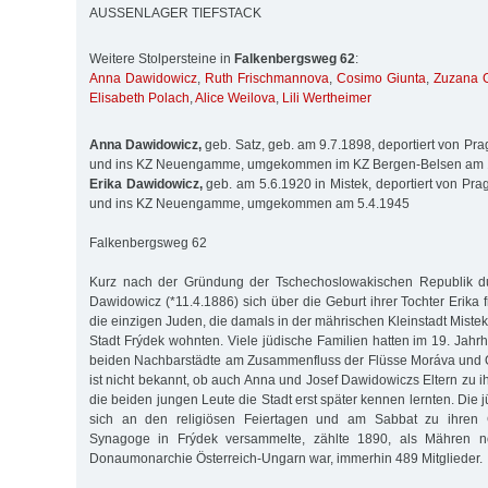
AUSSENLAGER TIEFSTACK
Weitere Stolpersteine in
Falkenbergsweg 62
:
Anna Dawidowicz
,
Ruth Frischmannova
,
Cosimo Giunta
,
Zuzana 
Elisabeth Polach
,
Alice Weilova
,
Lili Wertheimer
Anna Dawidowicz,
geb. Satz, geb. am 9.7.1898, deportiert von Pr
und ins KZ Neuengamme, umgekommen im KZ Bergen-Belsen am 
Erika Dawidowicz,
geb. am 5.6.1920 in Mistek, deportiert von Pra
und ins KZ Neuengamme, umgekommen am 5.4.1945
Falkenbergsweg 62
Kurz nach der Gründung der Tschechoslowakischen Republik du
Dawidowicz (*11.4.1886) sich über die Geburt ihrer Tochter Erika 
die einzigen Juden, die damals in der mährischen Kleinstadt Mist
Stadt Frýdek wohnten. Viele jüdische Familien hatten im 19. Jahr
beiden Nachbarstädte am Zusammenfluss der Flüsse Moráva und O
ist nicht bekannt, ob auch Anna und Josef Dawidowiczs Eltern zu 
die beiden jungen Leute die Stadt erst später kennen lernten. Die
sich an den religiösen Feiertagen und am Sabbat zu ihren G
Synagoge in Frýdek versammelte, zählte 1890, als Mähren n
Donaumonarchie Österreich-Ungarn war, immerhin 489 Mitglieder.