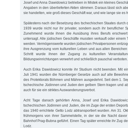
Josef und Anna Dawidowicz betrieben in Mistek ein kleines Geschä
Angaben in den überlieferten Akten stimmen. Daraus lässt sich ab
sie handelten, wie groß dieses Geschäft war, und wie lange sie es 
Spätestens nach der Besetzung des tschechischen Staates durch
1939 wurde nicht nur ihr privater, sondern auch ihr beruflicher 
Zunehmend wurde ihnen die Ausübung ihres Berufs erschwert 
untersagt. Alle jüdischen Geschäfte mussten verkauft oder eine
werden. Vermögenswerte wurden jüdischen Privatpersonen entzogen
ihre Ausgrenzung vom kulturellen Leben und aus allen Bereichen d
Schritt wurde ihnen der Zugang zu kulturellen Veranstaltun
Bildungseinrichtungen verwehrt und schließlich pauschal verboten.
Auch Erika Dawidowicz konnte ihr Studium nicht beenden. Mit e
Juli 1941 wurden die Nürnberger Gesetze auch auf alle Bewoh
des Protektorats Böhmen und Mähren ausgedehnt. Seit dem 1. S
tschechische Jüdinnen und Juden den gelben Stern tragen und ab
auch für sie ein striktes Auswanderungsverbot.
Acht Tage danach gehörten Anna, Josef und Erika Dawidowi
tschechischen Jüdinnen und Juden, die im Zuge der ersten Deporta
das 1940 errichtete Getto Lodz abtransportiert wurden. Am 31. O
frühmorgens von ihrer Sammelstelle, in der sie die Nacht davor
Bahnhof Prag-Bubna geführt. Einen Tag später erreichte ihr Zug d
Lodz.