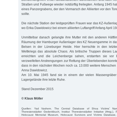
Straßen und Fußwege wieder notdürftig freilegten. Anfang 1945 ha
eines Panzergrabens, der den Vormarsch der Alliierten vor den To
sollte.
Die nächste Station der leidgeprüften Frauen war das KZ-Außenla
wo Erika Dawidowicz bei einem alliierten Luftangriff Anfang April
Unmittelbar danach gelangte ihre Mutter mit den anderen Häftl
Räumung der Hamburger Außenlager des KZ Neuengamme in das 
Belsen in der Lüneburger Heide. Hier herrschte in den letzt
Weltkriegs das absolute Chaos. Als britische Truppen dieses L
erreichten und die Leichenberge sahen, erstarrten sie vor E
verzweifelten Anstrengungen zur Rettung der Überlebenden konnten
dass in den nächsten Wochen noch ca. 13.000 weitere Menschen 
Anna Dawidowicz.
Am 10. Mai 1945 fand sie in einem der vielen Massengräbe
Lagergelände ihre letzte Ruhe.
Stand Dezember 2015
© Klaus Möller
Quellen: Yad Vashem. The Central Database of Shoa Victims´ Nam
Theresienstädter Gedenkbuch, Institut Theresienstädter Initiative (Hrsg.)
Holocaust Memorial Museum, Holocaust Survivors and Victims Database,