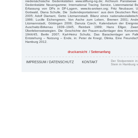
niedersächsische Gedenkstätten www.stiftung-ng.de; Archivum Panstwowe
Gedenkstätte Neuengamme; International Tracing Service, Listenmaterial Be
Erfassung von DPs in DP-Lagern, www.its-arolsen.org; Fritz Neubauer, Univ
Gottwald, Diana Schulle, Die `Judendeportationen´ aus dem Deutschen Re
2005; Adolf Diamant, Getto Litzmannstadt. Bilanz eines nationalsozialistisc
1986; Lucille Eichengreen, Von Asche zum Leben, Bremen 2001; And
Litzmannstadt, Göttingen 2006; Danuta Czech, Kalendarium der Ereigniss
Auschwitz-Birkenau 1939–1945, Reinbek 1989; Hans Ellger, Zwan
Überlebensstrategien. Die Geschichte der Frauen-außenlager des Konzent
1944/45, Berlin 2007; Karl-Heinz Schultz, Das Barackenlager am Fa
Entstehung – Nutzung – Ende, in: Peter de Knegt, Olinka. Eine Freundsch
Hamburg 2012.
druckansicht
/
Seitenanfang
Der Stolperstein i
IMPRESSUM / DATENSCHUTZ
KONTAKT
Stein in Hamburg v