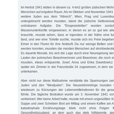
Im Herbst 1941 lebten in diesem ca. 4 km2 großen jüdischen Wohn
Menschen auf engstem Raum. Als im Oktober und November 1941 
weitere Juden aus dem "Altreich", Wien, Prag und Luxembur
untergebracht werden mussten, stand die jüdische Gettoverwal
unlösbaren Aufgabe. Die "Eingesiedelten" wurden zunäch
Massenunterkünfte eingewiesen, in denen es an so gut wie all
brauchte, musste sehen, dass er irgendwo in der Nähe eine fu
fand, und wer eine Toilette suchte, musste sich ins Freie begeb
Eimer in den Fluren für ihre Notdurft. Da nur wenige Betten und P
werden konnten, mussten die meisten Menschen auf strohbedeckt
Es dauerte Monate, bis sich die Lage durch eine Neuregelung d
Lasten der polnischen Bewohnerinnen und Bewohner, die noch 
mussten, etwas entspannte. Josef, Anna und Erika Dawidowicz
später ein Zimmer in der Franzstraße 34 zugewiesen, in dem si
unterkamen.
Aber nicht nur diese Maßnahme verstärkte die Spannungen zwi
Juden und den "Westjuden". Die Neuankömmlinge mussten v
wiederum zu Kürzungen der Lebensmittelrationen für die gesa
führte. Die tägliche Brotration wurde am 3. November 1941 v
verkleinert. Wer keine Arbeit hatte, musste mit einem ungesüßten 
Suppe und zwei Scheiben Brot am Mittag und einem Kaffee am 
katastrophale Ernährungslage blieb nicht ohne Folgen 
Gesundheitszustand, an dem auch das stets hilfsbereite, abe