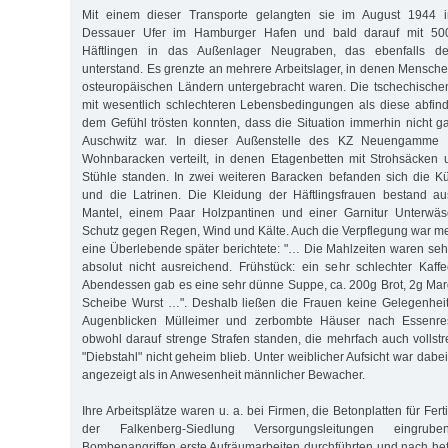
Mit einem dieser Transporte gelangten sie im August 1944 
Dessauer Ufer im Hamburger Hafen und bald darauf mit 500
Häftlingen in das Außenlager Neugraben, das ebenfalls
unterstand. Es grenzte an mehrere Arbeitslager, in denen Mensche
osteuropäischen Ländern untergebracht waren. Die tschechische
mit wesentlich schlechteren Lebensbedingungen als diese abfind
dem Gefühl trösten konnten, dass die Situation immerhin nicht ga
Auschwitz war. In dieser Außenstelle des KZ Neuengamme 
Wohnbaracken verteilt, in denen Etagenbetten mit Strohsäcken 
Stühle standen. In zwei weiteren Baracken befanden sich die 
und die Latrinen. Die Kleidung der Häftlingsfrauen bestand a
Mantel, einem Paar Holzpantinen und einer Garnitur Unterwäs
Schutz gegen Regen, Wind und Kälte. Auch die Verpflegung war me
eine Überlebende später berichtete: "… Die Mahlzeiten waren seh
absolut nicht ausreichend. Frühstück: ein sehr schlechter Kaffe
Abendessen gab es eine sehr dünne Suppe, ca. 200g Brot, 2g Ma
Scheibe Wurst …". Deshalb ließen die Frauen keine Gelegenheit
Augenblicken Mülleimer und zerbombte Häuser nach Essenre
obwohl darauf strenge Strafen standen, die mehrfach auch vollst
"Diebstahl" nicht geheim blieb. Unter weiblicher Aufsicht war dabe
angezeigt als in Anwesenheit männlicher Bewacher.
Ihre Arbeitsplätze waren u. a. bei Firmen, die Betonplatten für Fert
der Falkenberg-Siedlung Versorgungsleitungen eingru
Bombenangriffen erste Aufräumarbeiten durchführten und nach hef