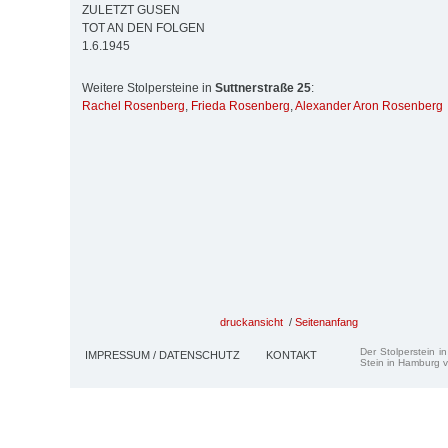
ZULETZT GUSEN
TOT AN DEN FOLGEN
1.6.1945
Weitere Stolpersteine in
Suttnerstraße 25
:
Rachel Rosenberg
,
Frieda Rosenberg
,
Alexander Aron Rosenberg
druckansicht
/
Seitenanfang
Der Stolperstein i
IMPRESSUM / DATENSCHUTZ
KONTAKT
Stein in Hamburg v