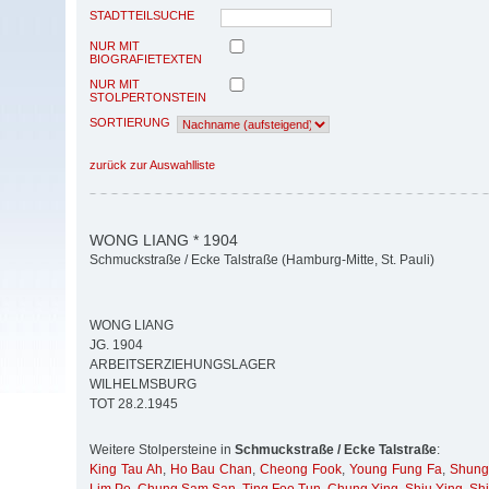
STADTTEILSUCHE
NUR MIT
BIOGRAFIETEXTEN
NUR MIT
STOLPERTONSTEIN
SORTIERUNG
zurück zur Auswahlliste
WONG LIANG * 1904
Schmuckstraße / Ecke Talstraße (Hamburg-Mitte, St. Pauli)
WONG LIANG
JG. 1904
ARBEITSERZIEHUNGSLAGER
WILHELMSBURG
TOT 28.2.1945
Weitere Stolpersteine in
Schmuckstraße / Ecke Talstraße
:
King Tau Ah
,
Ho Bau Chan
,
Cheong Fook
,
Young Fung Fa
,
Shung