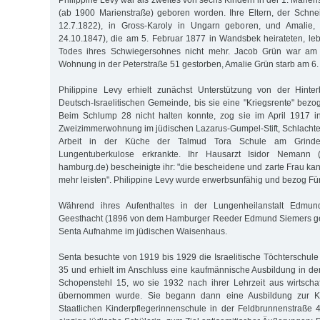
Philippine Levy war als zweites von sechs Kindern in der 1. Marien
(ab 1900 Marienstraße) geboren worden. Ihre Eltern, der Schne
12.7.1822), in Gross-Karoly in Ungarn geboren, und Amalie,
24.10.1847), die am 5. Februar 1877 in Wandsbek heirateten, le
Todes ihres Schwiegersohnes nicht mehr. Jacob Grün war am 
Wohnung in der Peterstraße 51 gestorben, Amalie Grün starb am 6.
Philippine Levy erhielt zunächst Unterstützung von der Hinter
Deutsch-Israelitischen Gemeinde, bis sie eine "Kriegsrente" bez
Beim Schlump 28 nicht halten konnte, zog sie im April 1917 in
Zweizimmerwohnung im jüdischen Lazarus-Gumpel-Stift, Schlachter
Arbeit in der Küche der Talmud Tora Schule am Grindel
Lungentuberkulose erkrankte. Ihr Hausarzt Isidor Nemann (s
hamburg.de) bescheinigte ihr: "die bescheidene und zarte Frau ka
mehr leisten". Philippine Levy wurde erwerbsunfähig und bezog Fü
Während ihres Aufenthaltes in der Lungenheilanstalt Edmund
Geesthacht (1896 von dem Hamburger Reeder Edmund Siemers geg
Senta Aufnahme im jüdischen Waisenhaus.
Senta besuchte von 1919 bis 1929 die Israelitische Töchterschule
35 und erhielt im Anschluss eine kaufmännische Ausbildung in de
Schopenstehl 15, wo sie 1932 nach ihrer Lehrzeit aus wirtscha
übernommen wurde. Sie begann dann eine Ausbildung zur Ki
Staatlichen Kinderpflegerinnenschule in der Feldbrunnenstraße 4