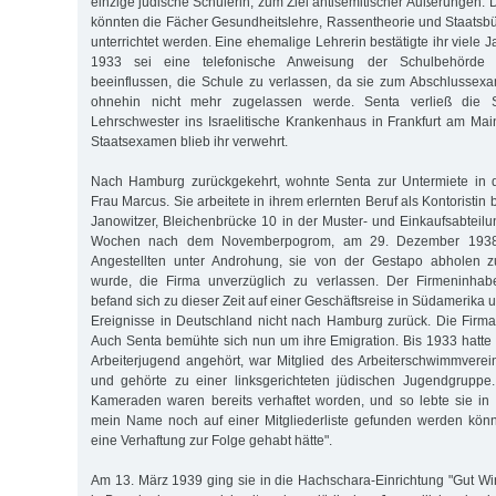
einzige jüdische Schülerin, zum Ziel antisemitischer Äußerungen:
könnten die Fächer Gesundheitslehre, Rassentheorie und Staatsbür
unterrichtet werden. Eine ehemalige Lehrerin bestätigte ihr viele J
1933 sei eine telefonische Anweisung der Schulbehörde
beeinflussen, die Schule zu verlassen, da sie zum Abschlussex
ohnehin nicht mehr zugelassen werde. Senta verließ die 
Lehrschwester ins Israelitische Krankenhaus in Frankfurt am Mai
Staatsexamen blieb ihr verwehrt.
Nach Hamburg zurückgekehrt, wohnte Senta zur Untermiete in 
Frau Marcus. Sie arbeitete in ihrem erlernten Beruf als Kontoristin
Janowitzer, Bleichenbrücke 10 in der Muster- und Einkaufsabteilu
Wochen nach dem Novemberpogrom, am 29. Dezember 1938,
Angestellten unter Androhung, sie von der Gestapo abholen zu
wurde, die Firma unverzüglich zu verlassen. Der Firmeninhab
befand sich zu dieser Zeit auf einer Geschäftsreise in Südamerika 
Ereignisse in Deutschland nicht nach Hamburg zurück. Die Firma 
Auch Senta bemühte sich nun um ihre Emigration. Bis 1933 hatte s
Arbeiterjugend angehört, war Mitglied des Arbeiterschwimmvere
und gehörte zu einer linksgerichteten jüdischen Jugendgruppe.
Kameraden waren bereits verhaftet worden, und so lebte sie in 
mein Name noch auf einer Mitgliederliste gefunden werden könn
eine Verhaftung zur Folge gehabt hätte".
Am 13. März 1939 ging sie in die Hachschara-Einrichtung "Gut W