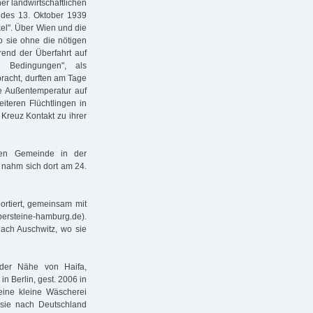
er landwirtschaftlichen
 des 13. Oktober 1939
el". Über Wien und die
o sie ohne die nötigen
rend der Überfahrt auf
 Bedingungen", als
racht, durften am Tage
ie Außentemperatur auf
iteren Flüchtlingen in
 Kreuz Kontakt zu ihrer
hen Gemeinde in der
y nahm sich dort am 24.
ortiert, gemeinsam mit
lpersteine-hamburg.de).
ach Auschwitz, wo sie
 der Nähe von Haifa,
n Berlin, gest. 2006 in
eine kleine Wäscherei
 sie nach Deutschland