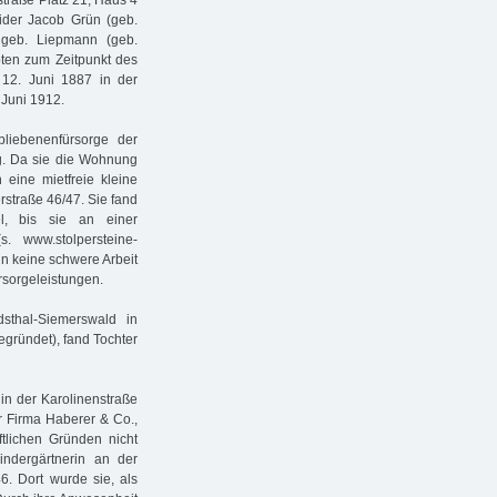
straße Platz 21, Haus 4
ider Jacob Grün (geb.
 geb. Liepmann (geb.
bten zum Zeitpunkt des
12. Juni 1887 in der
 Juni 1912.
bliebenenfürsorge der
og. Da sie die Wohnung
 eine mietfreie kleine
straße 46/47. Sie fand
, bis sie an einer
. www.stolpersteine-
nn keine schwere Arbeit
rsorgeleistungen.
sthal-Siemerswald in
ründet), fand Tochter
 in der Karolinenstraße
r Firma Haberer & Co.,
ftlichen Gründen nicht
ndergärtnerin an der
6. Dort wurde sie, als