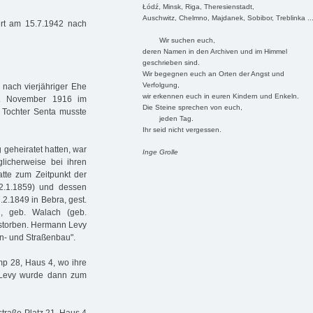
Łódź, Minsk, Riga, Theresienstadt,
Auschwitz, Chelmno, Majdanek, Sobibor, Treblinka ..
ert am 15.7.1942 nach
Wir suchen euch,
deren Namen in den Archiven und im Himmel
geschrieben sind.
Wir begegnen euch an Orten der Angst und
Verfolgung,
 nach vierjähriger Ehe
wir erkennen euch in euren Kindern und Enkeln.
. November 1916 im
Die Steine sprechen von euch,
e Tochter Senta musste
jeden Tag.
Ihr seid nicht vergessen.
geheiratet hatten, war
Inge Grolle
licherweise bei ihren
tte zum Zeitpunkt der
2.1.1859) und dessen
.2.1849 in Bebra, gest.
l, geb. Walach (geb.
rstorben. Hermann Levy
en- und Straßenbau".
p 28, Haus 4, wo ihre
 Levy wurde dann zum