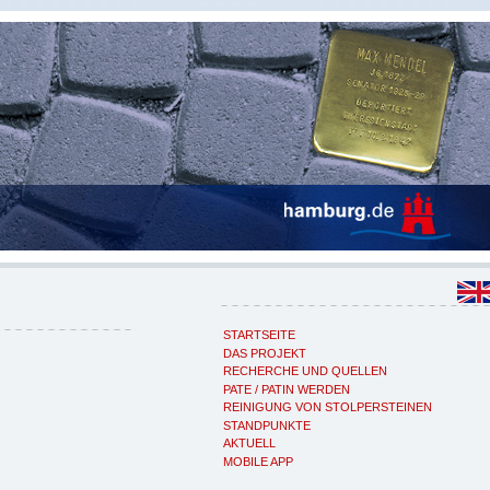
STARTSEITE
DAS PROJEKT
RECHERCHE UND QUELLEN
PATE / PATIN WERDEN
REINIGUNG VON STOLPERSTEINEN
STANDPUNKTE
AKTUELL
MOBILE APP