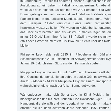
in Brandenburg, um sich mit anderen jüdischen Jugendlichen in ein
Ausbildung auf ein Leben in Palästina vorzubereiten. Am Abend
verließ sie nach eigener Aussage mit etwa 200 Personen "Gut Wink
Donau gelangte sie nach viermonatiger Irrfahrt nach Palästina, w
Papiere illegal in das britische Mandatsgebiet einwanderte. Wäh
dem Dampfer "Hilda" versuchte Senta unter "schwersten
Krankenschwester zu helfen. "Wir waren im Kohlenbunker untergeb
das Deck nicht betreten, und als wir vor Rumänien lagen, fiel d
minus 25 Grad." Nach ihrer Ankunft in Palästina wurde sie mit we
Athlit sechs Wochen interniert. Bis 1942 hielt Senta über das Rote
Mutter.
Philippine Levy lebte seit 1935 im Pflegeheim der Jüdisc
Schäferkampsallee 29 in Eimsbüttel. Ihr Schwiegervater Adolf Lev
Januar 1940 durch einen Sturz aus dem Fenster das Leben.
Philippine Levy wurde am 15. Juli 1942 nach Theresienstadt dep
ihrer Cousine, der pensionierten Lehrerin Louise Grün (s. www.sto
Am 23. Oktober 1944 kam Philippine Levy mit einem Transport n
wahrscheinlich gleich nach der Ankunft ermordet wurde.
Währenddessen hatte sich Senta Levy in Kirjat Motzkin, in
niedergelassen und mit ihrer Freundin, Else Davidsohn, (geb. 1903 i
Hamburg), die sie während der Überfahrt kennengelernt hatte, 
eröffnet, die sie dann achtzehn Jahre betrieben. 1958 kehrten