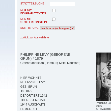
STADTTEILSUCHE
NUR MIT
BIOGRAFIETEXTEN
NUR MIT
STOLPERTONSTEIN
SORTIERUNG
zurück zur Auswahlliste
PHILIPPINE LEVY (GEBORENE
GRÜN) * 1879
Großneumarkt 38 (Hamburg-Mitte, Neustadt)
HIER WOHNTE
PHILIPPINE LEVY
GEB. GRÜN
JG. 1879
DEPORTIERT 1942
THERESIENSTADT
Philippine L
1944 AUSCHWITZ
1936
© Privat/Bil
ERMORDET