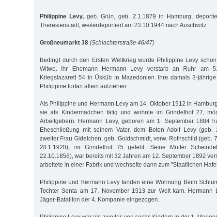
Philippine Levy,
geb. Grün, geb. 2.1.1879 in Hamburg, deporti
Theresienstadt, weiterdeportiert am 23.10.1944 nach Auschwitz
Großneumarkt 38
(Schlachterstraße 46/47)
Bedingt durch den Ersten Weltkrieg wurde Philippine Levy schon
Witwe. Ihr Ehemann Hermann Levy verstarb an Ruhr am 5
Kriegslazarett 54 in Üsküb in Mazedonien. Ihre damals 3-jährig
Philippine fortan allein aufziehen.
Als Philippine und Hermann Levy am 14. Oktober 1912 in Hamburg 
sie als Kindermädchen tätig und wohnte im Grindelhof 27, mög
Arbeitgebern. Hermann Levy, geboren am 1. September 1884 ha
Eheschließung mit seinem Vater, dem Boten Adolf Levy (geb. 
zweiter Frau Gidelchen, geb. Goldschmidt, verw. Rothschild (geb. 7
28.1.1920), im Grindelhof 75 gelebt. Seine Mutter Scheinde
22.10.1856), war bereits mit 32 Jahren am 12. September 1892 ve
arbeitete in einer Fabrik und wechselte dann zum "Staatlichen Haf
Philippine und Hermann Levy fanden eine Wohnung Beim Schlum
Tochter Senta am 17. November 1913 zur Welt kam. Hermann
Jäger-Bataillon der 4. Kompanie eingezogen.