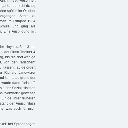
 Durch ihre Anwesenheit
gerkunde nicht richtig
ahre später, im Oktober
 ergangen, Senta zu
amen im Frühjahr 1934
Schule und ging als
n. Eine Ausbildung mit
der Haynstraße 13 bei
 bei der Firma Theiner &
ng, bis sie dort wenige
 von den "arischen"
 lassen, aufgefordert
er Richard Janowitzer
und kehrte aufgrund der
wurde dann "arisiert".
ie der Sozialistischen
ins "Vorwärts" gewesen
 Einige ihrer früheren
ständiger Angst, "dass
te, was auch für mich
inkel" bei Spreenhagen