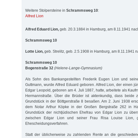
Weitere Stolpersteine in
Schrammsweg 10
:
Alfred Lion
Alfred Eduard Lion,
geb. 20.3.1884 in Hamburg, am 8.11.1941 nach
Schrammsweg 10
Lotte Lion,
geb. Strelitz, geb. 2.5.1908 in Hamburg, am 8.11.1941 n
Schrammsweg 10
Bogenstraße 32
(Helene-Lange-Gymnasium)
Als Sohn des Bankangestellten Frederik Eugen Lion und seine
Guttmann, wurde Alfred Eduard geboren. Alfred Lion, der einen 
Edgar Leopold, geboren am 4. Juli 1887, hatte, arbeitete als Kau
Hermannstraße. Über die Brüder ist aktenkundig, dass beide z
Grundstück in der Böttgerstraße 8 besaßen. Am 2. Juni 1938 ers
dem Notar Arthur Köpke in der Großen Bergstraße 262 in Ha
Grundstück der nichtjüdischen Ehefrau von Edgar Lion zu übers
zwischen Edgar Lion und seiner Frau Risa Louise Lion, g
Ehescheidungsverfahren.
Statt der üblicherweise zu zahlenden Rente an die geschiede