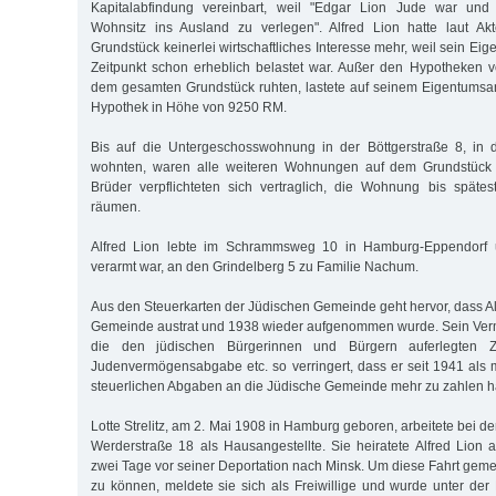
Kapitalabfindung vereinbart, weil "Edgar Lion Jude war und 
Wohnsitz ins Aus­land zu verlegen". Alfred Lion hatte laut 
Grundstück keinerlei wirtschaftliches Interesse mehr, weil sein Ei
Zeitpunkt schon erheblich belastet war. Außer den Hypotheken 
dem gesamten Grundstück ruhten, lastete auf seinem Eigentumsan
Hypothek in Höhe von 9250 RM.
Bis auf die Untergeschosswohnung in der Böttgerstraße 8, in 
wohnten, waren alle weiteren Wohnungen auf dem Grundstück v
Brüder verpflichteten sich vertraglich, die Wohnung bis späte
räumen.
Alfred Lion lebte im Schrammsweg 10 in Hamburg-Eppendorf
verarmt war, an den Grindelberg 5 zu Familie Nachum.
Aus den Steuerkarten der Jüdischen Gemeinde geht hervor, dass Al
Gemeinde austrat und 1938 wieder aufgenommen wurde. Sein Verm
die den jüdischen Bürgerinnen und Bürgern auferlegten 
Judenvermögensabgabe etc. so verringert, dass er seit 1941 als m
steuerlichen Abgaben an die Jüdische Gemeinde mehr zu zahlen ha
Lotte Strelitz, am 2. Mai 1908 in Hamburg geboren, arbeitete bei de
Werderstraße 18 als Hausangestellte. Sie heiratete Alfred Lio
zwei Tage vor seiner Depor­ta­tion nach Minsk. Um diese Fahrt gem
zu können, meldete sie sich als Freiwillige und wurde unter d