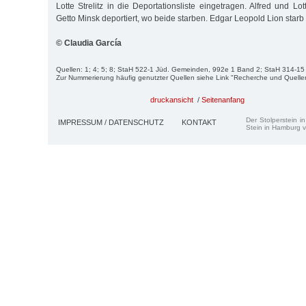
Lotte Strelitz in die Deportationsliste eingetragen. Alfred und L
Getto Minsk deportiert, wo beide starben. Edgar Leopold Lion starb
© Claudia García
Quellen: 1; 4; 5; 8; StaH 522-1 Jüd. Gemeinden, 992e 1 Band 2; StaH 314-1
Zur Nummerierung häufig genutzter Quellen siehe Link "Recherche und Quelle
druckansicht
/
Seitenanfang
Der Stolperstein i
IMPRESSUM / DATENSCHUTZ
KONTAKT
Stein in Hamburg v