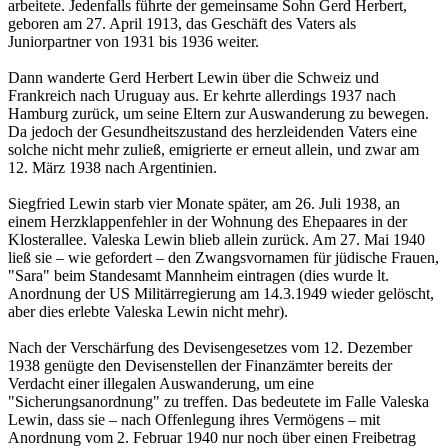
arbeitete. Jedenfalls führte der gemeinsame Sohn Gerd Herbert,
geboren am 27. April 1913, das Geschäft des Vaters als
Juniorpartner von 1931 bis 1936 weiter.
Dann wanderte Gerd Herbert Lewin über die Schweiz und
Frankreich nach Uruguay aus. Er kehrte allerdings 1937 nach
Hamburg zurück, um seine Eltern zur Auswanderung zu bewegen.
Da jedoch der Gesundheitszustand des herzleidenden Vaters eine
solche nicht mehr zuließ, emigrierte er erneut allein, und zwar am
12. März 1938 nach Argentinien.
Siegfried Lewin starb vier Monate später, am 26. Juli 1938, an
einem Herzklappenfehler in der Wohnung des Ehepaares in der
Klosterallee. Valeska Lewin blieb allein zurück. Am 27. Mai 1940
ließ sie – wie gefordert – den Zwangsvornamen für jüdische Frauen,
"Sara" beim Standesamt Mannheim eintragen (dies wurde lt.
Anordnung der US Militärregierung am 14.3.1949 wieder gelöscht,
aber dies erlebte Valeska Lewin nicht mehr).
Nach der Verschärfung des Devisengesetzes vom 12. Dezember
1938 genügte den Devisenstellen der Finanzämter bereits der
Verdacht einer illegalen Auswanderung, um eine
"Sicherungsanordnung" zu treffen. Das bedeutete im Falle Valeska
Lewin, dass sie – nach Offenlegung ihres Vermögens – mit
Anordnung vom 2. Februar 1940 nur noch über einen Freibetrag