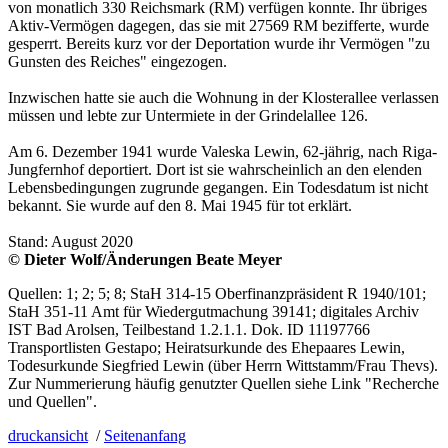
von monatlich 330 Reichsmark (RM) verfügen konnte. Ihr übriges
Aktiv-Vermögen dagegen, das sie mit 27569 RM bezifferte, wurde
gesperrt. Bereits kurz vor der Deportation wurde ihr Vermögen "zu
Gunsten des Reiches" eingezogen.
Inzwischen hatte sie auch die Wohnung in der Klosterallee verlassen
müssen und lebte zur Untermiete in der Grindelallee 126.
Am 6. Dezember 1941 wurde Valeska Lewin, 62-jährig, nach Riga-
Jungfernhof deportiert. Dort ist sie wahrscheinlich an den elenden
Lebensbedingungen zugrunde gegangen. Ein Todesdatum ist nicht
bekannt. Sie wurde auf den 8. Mai 1945 für tot erklärt.
Stand: August 2020
© Dieter Wolf/Änderungen Beate Meyer
Quellen: 1; 2; 5; 8; StaH 314-15 Oberfinanzpräsident R 1940/101;
StaH 351-11 Amt für Wiedergutmachung 39141; digitales Archiv
IST Bad Arolsen, Teilbestand 1.2.1.1. Dok. ID 11197766
Transportlisten Gestapo; Heiratsurkunde des Ehepaares Lewin,
Todesurkunde Siegfried Lewin (über Herrn Wittstamm/Frau Thevs).
Zur Nummerierung häufig genutzter Quellen siehe Link "Recherche
und Quellen".
druckansicht
/
Seitenanfang