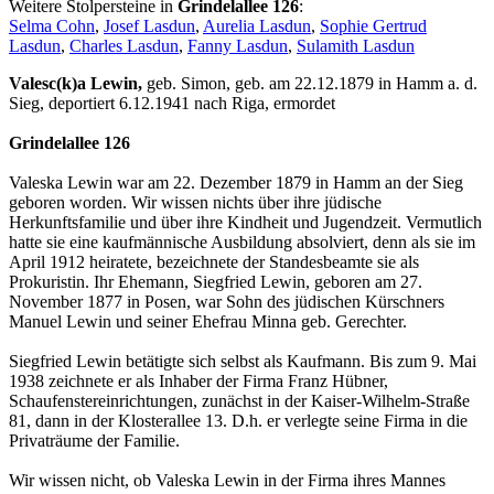
Weitere Stolpersteine in
Grindelallee 126
:
Selma Cohn
,
Josef Lasdun
,
Aurelia Lasdun
,
Sophie Gertrud
Lasdun
,
Charles Lasdun
,
Fanny Lasdun
,
Sulamith Lasdun
Valesc(k)a Lewin,
geb. Simon, geb. am 22.12.1879 in Hamm a. d.
Sieg, deportiert 6.12.1941 nach Riga, ermordet
Grindelallee 126
Valeska Lewin war am 22. Dezember 1879 in Hamm an der Sieg
geboren worden. Wir wissen nichts über ihre jüdische
Herkunftsfamilie und über ihre Kindheit und Jugendzeit. Vermutlich
hatte sie eine kaufmännische Ausbildung absolviert, denn als sie im
April 1912 heiratete, bezeichnete der Standesbeamte sie als
Prokuristin. Ihr Ehemann, Siegfried Lewin, geboren am 27.
November 1877 in Posen, war Sohn des jüdischen Kürschners
Manuel Lewin und seiner Ehefrau Minna geb. Gerechter.
Siegfried Lewin betätigte sich selbst als Kaufmann. Bis zum 9. Mai
1938 zeichnete er als Inhaber der Firma Franz Hübner,
Schaufenstereinrichtungen, zunächst in der Kaiser-Wilhelm-Straße
81, dann in der Klosterallee 13. D.h. er verlegte seine Firma in die
Privaträume der Familie.
Wir wissen nicht, ob Valeska Lewin in der Firma ihres Mannes