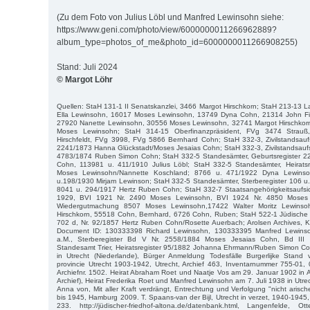
(Zu dem Foto von Julius Löbl und Manfred Lewinsohn siehe:
https://www.geni.com/photo/view/6000000011266962889?
album_type=photos_of_me&photo_id=6000000011266908255)
Stand: Juli 2024
© Margot Löhr
Quellen: StaH 131-1 II Senatskanzlei, 3466 Margot Hirschkorn; StaH 213-13
Ella Lewinsohn, 16017 Moses Lewinsohn, 13749 Dyna Cohn, 21314 John Fie
27920 Nanette Lewinsohn, 30556 Moses Lewinsohn, 32741 Margot Hirschkor
Moses Lewinsohn; StaH 314-15 Oberfinanzpräsident, FVg 3474 Strau
Hirschfeldt, FVg 3998, FVg 5866 Bernhard Cohn; StaH 332-3, Zivilstandsaufsi
2241/1873 Hanna Glückstadt/Moses Jesaias Cohn; StaH 332-3, Zivilstandsaufsi
4783/1874 Ruben Simon Cohn; StaH 332-5 Standesämter, Geburtsregister 2
Cohn, 113981 u. 411/1910 Julius Löbl; StaH 332-5 Standesämter, Heirats
Moses Lewinsohn/Nannette Koschland; 8766 u. 471/1922 Dyna Lewins
u.198/1930 Mirjam Lewinson; StaH 332-5 Standesämter, Sterberegister 106 u
8041 u. 294/1917 Hertz Ruben Cohn; StaH 332-7 Staatsangehörigkeitsaufsic
1929, BVI 1921 Nr. 2490 Moses Lewinsohn, BVI 1924 Nr. 4850 Moses
Wiedergutmachung 8507 Moses Lewinsohn,17422 Walter Moritz Lewinso
Hirschkorn, 55518 Cohn, Bernhard, 6726 Cohn, Ruben; StaH 522-1 Jüdische 
702 d, Nr. 92/1857 Hertz Ruben Cohn/Rosette Auerbach; Arolsen Archives, 
Document ID: 130333398 Richard Lewinsohn, 130333395 Manfred Lewinso
a.M., Sterberegister Bd V Nr. 2558/1884 Moses Jesaias Cohn, Bd II
Standesamt Trier, Heiratsregister 95/1882 Johanna Ehrmann/Ruben Simon Coh
in Utrecht (Niederlande), Bürger Anmeldung Todesfälle Burgerlijke Stan
provincie Utrecht 1903-1942, Utrecht, Archief 463, Inventarnummer 755-01,
Archiefnr. 1502. Heirat Abraham Roet und Naatje Vos am 29. Januar 1902 in
Archief), Heirat Frederika Roet und Manfred Lewinsohn am 7. Juli 1938 in Utrecht
Anna von, Mit aller Kraft verdrängt, Entrechtung und Verfolgung "nicht arisc
bis 1945, Hamburg 2009. T. Spaans-van der Bijl, Utrecht in verzet, 1940-1945
233. http://jüdischer-friedhof-altona.de/datenbank.html, Langenfelde,