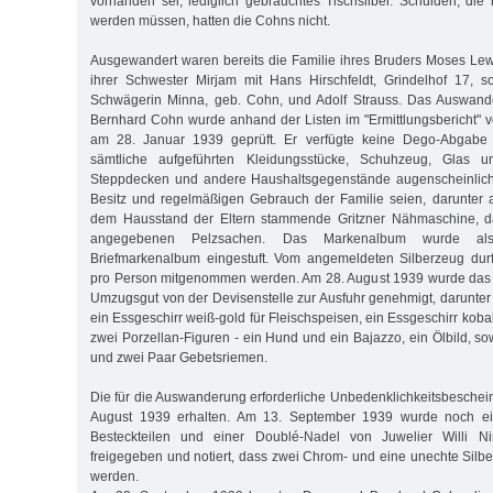
vorhanden sei, lediglich gebrauchtes Tischsilber. Schulden, die
werden müssen, hatten die Cohns nicht.
Ausgewandert waren bereits die Familie ihres Bruders Moses Lew
ihrer Schwester Mirjam mit Hans Hirschfeldt, Grindelhof 17, s
Schwägerin Minna, geb. Cohn, und Adolf Strauss. Das Auswand
Bernhard Cohn wurde anhand der Listen im "Ermittlungsbericht" vo
am 28. Januar 1939 geprüft. Er verfügte keine Dego-Abgabe u
sämtliche aufgeführten Kleidungsstücke, Schuhzeug, Glas un
Steppdecken und andere Haushaltsgegenstände augenscheinlich 
Besitz und regelmäßigen Gebrauch der Familie seien, darunter 
dem Hausstand der Eltern stammende Gritzner Nähmaschine, d
angegebenen Pelzsachen. Das Markenalbum wurde als 
Briefmarkenalbum eingestuft. Vom angemeldeten Silberzeug durf
pro Person mitgenommen werden. Am 28. August 1939 wurde das 
Umzugsgut von der Devisenstelle zur Ausfuhr genehmigt, darunter
ein Essgeschirr weiß-gold für Fleischspeisen, ein Essgeschirr kobal
zwei Porzellan-Figuren - ein Hund und ein Bajazzo, ein Ölbild, s
und zwei Paar Gebetsriemen.
Die für die Auswanderung erforderliche Unbedenklichkeitsbeschein
August 1939 erhalten. Am 13. September 1939 wurde noch ei
Besteckteilen und einer Doublé-Nadel von Juwelier Willi Ni
freigegeben und notiert, dass zwei Chrom- und eine unechte Sil
werden.