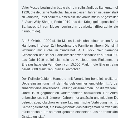
Vater Moses Lewinsohn baute sich ein selbständiges Bankunterne
1920, die deutsche Wirtschaft hatte in diesen Jahren mit einer star
zu kämpfen, unter seinem Namen ein Bankhaus mit 15 Angestellte
8. Auch Willy Sänger, Ende 1919 aus der Kriegsgefangenschaft z
Bankgeschäft von Moses Lewinsohn gearbeitet (Biographie sie
hamburg.de).
Am 6. Oktober 1920 stellte Moses Lewinsohn seinen ersten Antr
Hamburg. In dieser Zeit bewohnte die Familie mit ihrem Dienst
Wohnung mit Küche im Grindelhof 64, I. Stock. Sein Vermögen
Geschäften und seiner Bank investiert war, schätzte er auf 700.00
das Jahr 1919 belief sich sein zu versteuerndes Einkommen 
Ehefrau hatte ein Vermögen von 15.000 Mark in die Ehe mit einge
bereit 5000 Mark Gebühren zu entrichten.
Der Polizeipräsident Hamburg, mit Vorurteilen behaftet, wollte 
Uebereinstimmung mit der Handelskammer empfehlen […], de
zunächst eine abwartende Stellung einzunehmen und die weitere E
Jahre 1919 gegründeten Unternehmens abzuwarten. Der Antragss
unbescholten, seit längeren Jahren hier ansässig und mit einer De
betreibt aber, obschon er eine kaufmännische Vorbildung nicht
Gerber gelernt hat, ein Bankgeschäft, das naturgemäß Schwankunge
dürfte deshalb um so mehr geboten erscheinen, als er fremdstä
Oststaaten ist…"