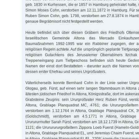
geb. 1830 in Kurhessen, die er 1857 in Hamburg geheiratet hatte,
Simon Moses Cohn, verstorben am 12.11.1872 in Hamburg. Für se
Ruben Simon Cohn, geb. 1798, verstorben am 27.8.1874 in Hambu
genaue Begräbnisort nicht festgestellt werden.
Heute befindet sich über diesen Gräbern des Friedhofs Otten
Israelitischen Gemeinde Altona das Mercado Einkaufsze
Baumaßnahmen 1992-1995 war ein Rabbiner zugegen, der auf
religiösen Regeln achtete. Auf die ursprünglich geplante Tiefgara
religiösen Gutachtens des Jerusalemer Oberrabiners Itzchak 
Treppeneingang zum Tiefgeschoss befinden sich heute Geden
Namen der einst dort Bestatteten - darunter auch die Namen vo
dessen erster Ehefrau und seines Urgroßvaters.
Väterlicherseits konnte Bernhard Cohn in der Linie seiner Urg
Glogau, geb. Fürst, auf einen sehr langen Stammbaum in Altona 
ältesten jüdischen Friedhof in Altona, Königsstraße, dort im askena
Grabsteine Zeugnis: sein Ururgroßvater Herz Ruben Fürst, vers
Altona, Grablage Planquadrat MC, 4761; die Urururgroßelter
verstorben am 1.12.1764 in Altona, Grablage Planquadrat CK, 3
(Goldschmidt), verstorben am 4.5.1771 in Altona, Grablage
Ururururmutter Sarah Fürst, verstorben am 18.12.1739 in Altona, G
1121; die Urururururgroßeltern Zippora Loeb Fuerst (Hameln-Gol
in Altona, Grablage Planquadrat EL, und Jeremias Chaim Fuerst, v
in Altona, Grablage Planquadrat EL/FL, 2208; sowie die Urururururu