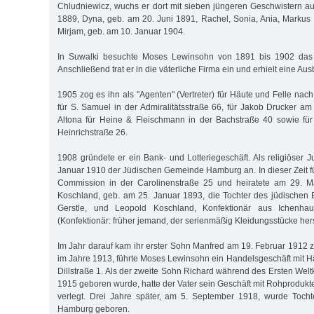
Chludniewicz, wuchs er dort mit sieben jüngeren Geschwistern a
1889, Dyna, geb. am 20. Juni 1891, Rachel, Sonia, Ania, Marku
Mirjam, geb. am 10. Januar 1904.
In Suwalki besuchte Moses Lewinsohn von 1891 bis 1902 das
Anschließend trat er in die väterliche Firma ein und erhielt eine Aus
1905 zog es ihn als "Agenten" (Vertreter) für Häute und Felle nac
für S. Samuel in der Admiralitätsstraße 66, für Jakob Drucker a
Altona für Heine & Fleischmann in der Bachstraße 40 sowie für
Heinrichstraße 26.
1908 gründete er ein Bank- und Lotteriegeschäft. Als religiöser J
Januar 1910 der Jüdischen Gemeinde Hamburg an. In dieser Zeit fü
Commission in der Carolinenstraße 25 und heiratete am 29. M
Koschland, geb. am 25. Januar 1893, die Tochter des jüdischen
Gerstle, und Leopold Koschland, Konfektionär aus Ichenhau
(Konfektionär: früher jemand, der serienmäßig Kleidungsstücke herst
Im Jahr darauf kam ihr erster Sohn Manfred am 19. Februar 1912 z
im Jahre 1913, führte Moses Lewinsohn ein Handelsgeschäft mit Hä
Dillstraße 1. Als der zweite Sohn Richard während des Ersten Wel
1915 geboren wurde, hatte der Vater sein Geschäft mit Rohprodukt
verlegt. Drei Jahre später, am 5. September 1918, wurde Tocht
Hamburg geboren.