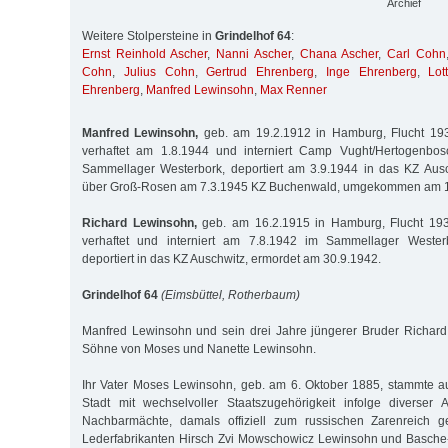
Archief
Weitere Stolpersteine in
Grindelhof 64
:
Ernst Reinhold Ascher
,
Nanni Ascher
,
Chana Ascher
,
Carl Cohn
Cohn
,
Julius Cohn
,
Gertrud Ehrenberg
,
Inge Ehrenberg
,
Lot
Ehrenberg
,
Manfred Lewinsohn
,
Max Renner
Manfred Lewinsohn,
geb. am 19.2.1912 in Hamburg, Flucht 193
verhaftet am 1.8.1944 und interniert Camp Vught/Hertogenbosch
Sammellager Westerbork, deportiert am 3.9.1944 in das KZ Ausch
über Groß-Rosen am 7.3.1945 KZ Buchenwald, umgekommen am 
Richard Lewinsohn,
geb. am 16.2.1915 in Hamburg, Flucht 193
verhaftet und interniert am 7.8.1942 im Sammellager Weste
deportiert in das KZ Auschwitz, ermordet am 30.9.1942.
Grindelhof 64
(Eimsbüttel, Rotherbaum)
Manfred Lewinsohn und sein drei Jahre jüngerer Bruder Richar
Söhne von Moses und Nanette Lewinsohn.
Ihr Vater Moses Lewinsohn, geb. am 6. Oktober 1885, stammte a
Stadt mit wechselvoller Staatszugehörigkeit infolge diverser
Nachbarmächte, damals offiziell zum russischen Zarenreich g
Lederfabrikanten Hirsch Zvi Mowschowicz Lewinsohn und Basche-