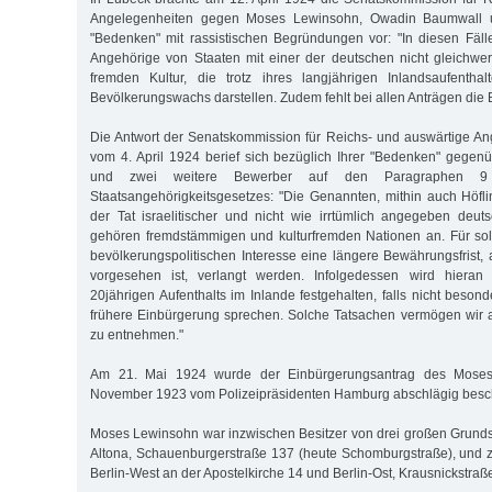
Angelegenheiten gegen Moses Lewinsohn, Owadin Baumwall u
"Bedenken" mit rassistischen Begründungen vor: "In diesen Fäl
Angehörige von Staaten mit einer der deutschen nicht gleichwer
fremden Kultur, die trotz ihres langjährigen Inlandsaufenthal
Bevölkerungswachs darstellen. Zudem fehlt bei allen Anträgen die
Die Antwort der Senatskommission für Reichs- und auswärtige A
vom 4. April 1924 berief sich bezüglich Ihrer "Bedenken" gege
und zwei weitere Bewerber auf den Paragraphen 9
Staatsangehörigkeitsgesetzes: "Die Genannten, mithin auch Höfli
der Tat israelitischer und nicht wie irrtümlich angegeben deutsc
gehören fremdstämmigen und kulturfremden Nationen an. Für s
bevölkerungspolitischen Interesse eine längere Bewährungsfrist, 
vorgesehen ist, verlangt werden. Infolgedessen wird hieran
20jährigen Aufenthalts im Inlande festgehalten, falls nicht beson
frühere Einbürgerung sprechen. Solche Tatsachen vermögen wir 
zu entnehmen."
Am 21. Mai 1924 wurde der Einbürgerungsantrag des Mose
November 1923 vom Polizeipräsidenten Hamburg abschlägig besc
Moses Lewinsohn war inzwischen Besitzer von drei großen Grund
Altona, Schauenburgerstraße 137 (heute Schomburgstraße), und z
Berlin-West an der Apostelkirche 14 und Berlin-Ost, Krausnickstra