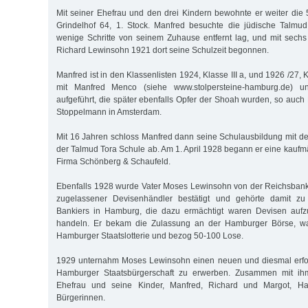
Mit seiner Ehefrau und den drei Kindern bewohnte er weiter di
Grindelhof 64, 1. Stock. Manfred besuchte die jüdische Talmud
wenige Schritte von seinem Zuhause entfernt lag, und mit sechs
Richard Lewinsohn 1921 dort seine Schulzeit begonnen.
Manfred ist in den Klassenlisten 1924, Klasse III a, und 1926 /27,
mit Manfred Menco (siehe www.stolpersteine-hamburg.de) u
aufgeführt, die später ebenfalls Opfer der Shoah wurden, so auch
Stoppelmann in Amsterdam.
Mit 16 Jahren schloss Manfred dann seine Schulausbildung mit d
der Talmud Tora Schule ab. Am 1. April 1928 begann er eine kaufm
Firma Schönberg & Schaufeld.
Ebenfalls 1928 wurde Vater Moses Lewinsohn von der Reichsbankh
zugelassener Devisenhändler bestätigt und gehörte damit zu
Bankiers in Hamburg, die dazu ermächtigt waren Devisen aufz
handeln. Er bekam die Zulassung an der Hamburger Börse, war
Hamburger Staatslotterie und bezog 50-100 Lose.
1929 unternahm Moses Lewinsohn einen neuen und diesmal erfol
Hamburger Staatsbürgerschaft zu erwerben. Zusammen mit i
Ehefrau und seine Kinder, Manfred, Richard und Margot, H
Bürgerinnen.