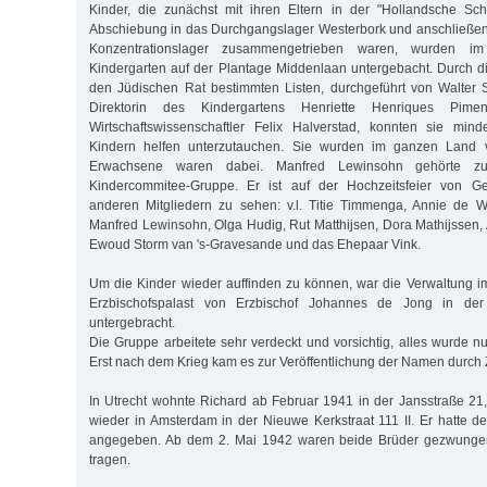
Kinder, die zunächst mit ihren Eltern in der "Hollandsche Sch
Abschiebung in das Durchgangslager Westerbork und anschließen
Konzentrationslager zusammengetrieben waren, wurden im
Kindergarten auf der Plantage Middenlaan untergebacht. Durch di
den Jüdischen Rat bestimmten Listen, durchgeführt von Walter 
Direktorin des Kindergartens Henriette Henriques Pi
Wirtschaftswissenschaftler Felix Halverstad, konnten sie min
Kindern helfen unterzutauchen. Sie wurden im ganzen Land ve
Erwachsene waren dabei. Manfred Lewinsohn gehörte z
Kindercommitee-Gruppe. Er ist auf der Hochzeitsfeier von Ge
anderen Mitgliedern zu sehen: v.l. Titie Timmenga, Annie de 
Manfred Lewinsohn, Olga Hudig, Rut Matthijsen, Dora Mathijssen, 
Ewoud Storm van 's-Gravesande und das Ehepaar Vink.
Um die Kinder wieder auffinden zu können, war die Verwaltung i
Erzbischofspalast von Erzbischof Johannes de Jong in der
untergebracht.
Die Gruppe arbeitete sehr verdeckt und vorsichtig, alles wurde nu
Erst nach dem Krieg kam es zur Veröffentlichung der Namen durch 
In Utrecht wohnte Richard ab Februar 1941 in der Jansstraße 21
wieder in Amsterdam in der Nieuwe Kerkstraat 111 II. Er hatte d
angegeben. Ab dem 2. Mai 1942 waren beide Brüder gezwungen
tragen.