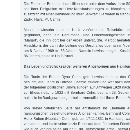
Die Eltern der Brüder in Israel litten sehr unter dem Verlust ihrer
seit ihrer Emigration mit Herz-Kreislaufstörungen zu kämpfen 
zusätzlich mit einer Behinderung ihrer Sehkraft. Sie waren in ständ
Zadik, Haifa, Mt. Carmel.
Moses Lewinsohn hatte in Haifa zunächst ein Reisebüro un
gegründet, dann ein Parfümerie- und Lederwarengeschäft, 
"Margot", die ihn dort bei der Arbeit unterstützte. Margot heirat
Hirschkorn, der dann die Leitung des Geschäftes übernahm. Mos
am 8. Januar 1969 mit 83 Jahren, Nanette Lewinsohn, geb. Koschl
86 Jahren, beide in Haifa/Israel.
Das Leben und Schicksal der weiteren Angehörigen aus Hambu
Die Tante der Brüder Dyna Cohn, geb. Lewinson, hatte das 
besucht, drei Jahre in Odessa Chemie studiert und war nach de
der folgenden politischen Umwälzungen auf Umwegen 1920 nach
zur Eheschließung 1922 mit Bernhard Cohn, geb. am 23. Septe
hatte sie im Bankgewerbe gearbeitet, vermutlich bei ihrem Bruder
Von seiner väterlichen Seite her entstammte ihr Ehemann ei
hamburgischen beziehungsweise Altonaer Familie. Bernhard Cohn
Hertz Ruben (Naphtali) Cohn, geb. am 17.11.1831 in Hamburg, wa
verstorben und hatte seine letzte Ruhe auf dem Jüdischen Fried
wie auch vor ihm seine am 27.7.1881 verstorbene erste Ehefrau 