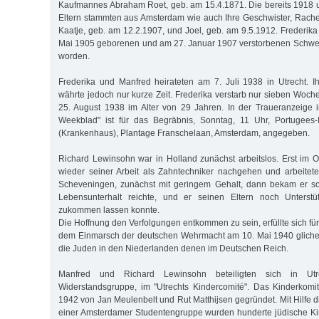
Kaufmannes Abraham Roet, geb. am 15.4.1871. Die bereits 1918 
Eltern stammten aus Amsterdam wie auch Ihre Geschwister, Rache
Kaatje, geb. am 12.2.1907, und Joel, geb. am 9.5.1912. Frederika
Mai 1905 geborenen und am 27. Januar 1907 verstorbenen Schwes
worden.
Frederika und Manfred heirateten am 7. Juli 1938 in Utrecht. 
währte jedoch nur kurze Zeit. Frederika verstarb nur sieben Woch
25. August 1938 im Alter von 29 Jahren. In der Traueranzeige i
Weekblad" ist für das Begräbnis, Sonntag, 11 Uhr, Portugees-I
(Krankenhaus), Plantage Franschelaan, Amsterdam, angegeben.
Richard Lewinsohn war in Holland zunächst arbeitslos. Erst im 
wieder seiner Arbeit als Zahntechniker nachgehen und arbeitet
Scheveningen, zunächst mit geringem Gehalt, dann bekam er so 
Lebensunterhalt reichte, und er seinen Eltern noch Unterstü
zukommen lassen konnte.
Die Hoffnung den Verfolgungen entkommen zu sein, erfüllte sich für
dem Einmarsch der deutschen Wehrmacht am 10. Mai 1940 gliche
die Juden in den Niederlanden denen im Deutschen Reich.
Manfred und Richard Lewinsohn beteiligten sich in Utr
Widerstandsgruppe, im "Utrechts Kindercomité". Das Kinderko
1942 von Jan Meulenbelt und Rut Matthijsen gegründet. Mit Hilfe 
einer Amsterdamer Studentengruppe wurden hunderte jüdische Kin