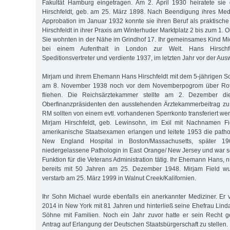
Fakultät Hamburg eingetragen. Am 2. April 1930 heiratete si
Hirschfeldt, geb. am 25. März 1898. Nach Beendigung ihres Med
Approbation im Januar 1932 konnte sie ihren Beruf als praktische
Hirschfeldt in ihrer Praxis am Winterhuder Marktplatz 2 bis zum 1.
Sie wohnten in der Nähe im Grindhof 17. Ihr gemeinsames Kind Mi
bei einem Aufenthalt in London zur Welt. Hans Hirschf
Speditionsvertreter und verdiente 1937, im letzten Jahr vor der A
Mirjam und ihrem Ehemann Hans Hirschfeldt mit dem 5-jährigen S
am 8. November 1938 noch vor dem Novemberpogrom über Rot
fliehen. Die Reichsärztekammer stellte am 2. Dezember d
Oberfinanzpräsidenten den ausstehenden Ärztekammerbeitrag zu 
RM sollten von einem evtl. vorhandenen Sperrkonto transferiert we
Mirjam Hirschfeldt, geb. Lewinsohn, im Exil mit Nachnamen F
amerikanische Staatsexamen erlangen und leitete 1953 die path
New England Hospital in Boston/Massachusetts, später 196
niedergelassene Pathologin in East Orange/ New Jersey und war se
Funktion für die Veterans Administration tätig. Ihr Ehemann Hans, n
bereits mit 50 Jahren am 25. Dezember 1948. Mirjam Field wu
verstarb am 25. März 1999 in Walnut Creek/Kalifornien.
Ihr Sohn Michael wurde ebenfalls ein anerkannter Mediziner. Er 
2014 in New York mit 81 Jahren und hinterließ seine Ehefrau Linda
Söhne mit Familien. Noch ein Jahr zuvor hatte er sein Recht g
Antrag auf Erlangung der Deutschen Staatsbürgerschaft zu stellen.