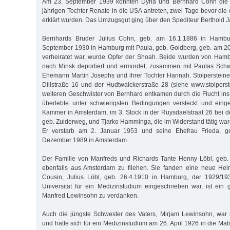
Am 23. September 1939 konnten Dyna und Bernhard Cohn die P
jährigen Tochter Renate in die USA antreten, zwei Tage bevor die 
erklärt wurden. Das Umzugsgut ging über den Spediteur Berthold 
Bernhards Bruder Julius Cohn, geb. am 16.1.1886 in Hambu
September 1930 in Hamburg mit Paula, geb. Goldberg, geb. am 2
verheiratet war, wurde Opfer der Shoah. Beide wurden von Ham
nach Minsk deportiert und ermordet, zusammen mit Paulas Schw
Ehemann Martin Josephs und ihrer Tochter Hannah. Stolpersteine 
Dillstraße 16 und der Hudtwalckerstraße 28 (siehe www.stolpers
weiteren Geschwister von Bernhard entkamen durch die Flucht i
überlebte unter schwierigsten Bedingungen versteckt und einge
Kammer in Amsterdam, im 3. Stock in der Ruysdaelstraat 26 bei
geb. Zuiderweg, und Tjarko Hamminga, die im Widerstand tätig war
Er verstarb am 2. Januar 1953 und seine Ehefrau Frieda, ge
Dezember 1989 in Amsterdam.
Der Familie von Manfreds und Richards Tante Henny Löbl, geb.
ebenfalls aus Amsterdam zu fliehen. Sie fanden eine neue He
Cousin, Julius Löbl, geb. 26.4.1910 in Hamburg, der 1929/1
Universität für ein Medizinstudium eingeschrieben war, ist ei
Manfred Lewinsohn zu verdanken.
Auch die jüngste Schwester des Vaters, Mirjam Lewinsohn, war
und hatte sich für ein Medizinstudium am 26. April 1926 in die Mat