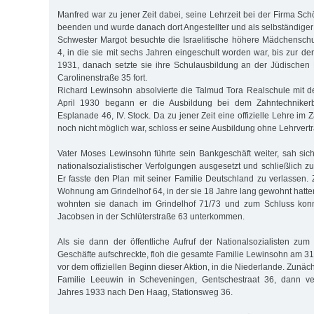
Manfred war zu jener Zeit dabei, seine Lehrzeit bei der Firma Sc
beenden und wurde danach dort Angestellter und als selbständiger E
Schwester Margot besuchte die Israelitische höhere Mädchenschu
4, in die sie mit sechs Jahren eingeschult worden war, bis zur d
1931, danach setzte sie ihre Schulausbildung an der Jüdischen
Carolinenstraße 35 fort.
Richard Lewinsohn absolvierte die Talmud Tora Realschule mit d
April 1930 begann er die Ausbildung bei dem Zahntechnikerbe
Esplanade 46, IV. Stock. Da zu jener Zeit eine offizielle Lehre i
noch nicht möglich war, schloss er seine Ausbildung ohne Lehrvertr
Vater Moses Lewinsohn führte sein Bankgeschäft weiter, sah si
nationalsozialistischer Verfolgungen ausgesetzt und schließlich 
Er fasste den Plan mit seiner Familie Deutschland zu verlassen. 
Wohnung am Grindelhof 64, in der sie 18 Jahre lang gewohnt hatte
wohnten sie danach im Grindelhof 71/73 und zum Schluss konn
Jacobsen in der Schlüterstraße 63 unterkommen.
Als sie dann der öffentliche Aufruf der Nationalsozialisten zum
Geschäfte aufschreckte, floh die gesamte Familie Lewinsohn am 31
vor dem offiziellen Beginn dieser Aktion, in die Niederlande. Zunäc
Familie Leeuwin in Scheveningen, Gentschestraat 36, dann v
Jahres 1933 nach Den Haag, Stationsweg 36.