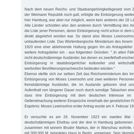
Nach dem neuen Reichs- und Staatsangehörigkeitsgesetz vom 2
der Weimarer Republik noch galt, erfolgte die Einbürgerung weite
hier Hamburg, war aber nur möglich, wenn kein anderes der 18 L
Alle Länder schickten also den anderen durch Vermittlung des In
die Liste jener Personen, deren Einbürgerung nicht schon in dem 
direkt abgelehnt worden war. So stand also Moses Lewinsohns
umlaufenden Liste. Das Würtembergische Ministerium des Inne
1920 eine eher ablehnende Haltung gegen ihn als Antragstelle
weitere Antragsteller ein - aus folgenden Gründen: "..In allen Fä
nicht deutschstämmige Ausländer, bei denen es zweifelhaft erscheint
Einbürgerung in staatsbürgerlicher kultureller und wirtschaft
wertvollen Bevölkerungsnachwuchs bedeuten würden."
Ebenso stellte sich zur selben Zeit das Reichsministerium des In
Einbürgerung von Moses Lewinsohn und zwei weiteren Personen
fremdstämmige Ausländer, die im Auslande geboren sind un
Aufenthalt von längerer Dauer noch durch sonstige Tatsachen ein
dass ihre Einbürgerung mit dem deutschen Interesse im E
Geltendmachung weiterer Einsprüche innerhalb der gesetzlichen Fris
Ergebnis: Moses Lewinsohns erster Antrag wurde am 4. Februar 1
Er versuchte es am 26. November 1923 ein zweites Mal - 
deutschstämmigen Ehefrau und der drei in Hamburg geborenen 
zusammen mit seinem Bruder Markus, der in Warschau wohnte, e
mit 300.000 M. belastetes Haus in Berlin, vorweisen. Sein Vermög