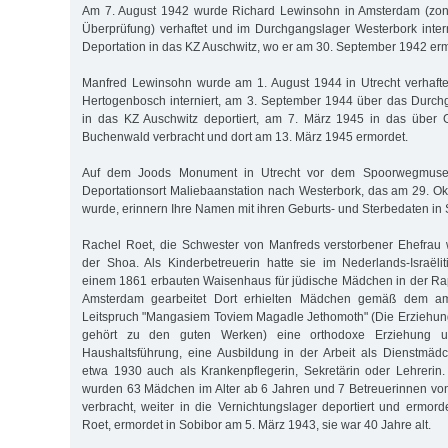
Am 7. August 1942 wurde Richard Lewinsohn in Amsterdam (zon
Überprüfung) verhaftet und im Durchgangslager Westerbork interni
Deportation in das KZ Auschwitz, wo er am 30. September 1942 er
Manfred Lewinsohn wurde am 1. August 1944 in Utrecht verhafte
Hertogenbosch interniert, am 3. September 1944 über das Durch
in das KZ Auschwitz deportiert, am 7. März 1945 in das über
Buchenwald verbracht und dort am 13. März 1945 ermordet.
Auf dem Joods Monument in Utrecht vor dem Spoorwegmus
Deportationsort Maliebaanstation nach Westerbork, das am 29. O
wurde, erinnern Ihre Namen mit ihren Geburts- und Sterbedaten in St
Rachel Roet, die Schwester von Manfreds verstorbener Ehefrau 
der Shoa. Als Kinderbetreuerin hatte sie im Nederlands-Israëli
einem 1861 erbauten Waisenhaus für jüdische Mädchen in der Ra
Amsterdam gearbeitet Dort erhielten Mädchen gemäß dem a
Leitspruch "Mangasiem Toviem Magadle Jethomoth" (Die Erzieh
gehört zu den guten Werken) eine orthodoxe Erziehung un
Haushaltsführung, eine Ausbildung in der Arbeit als Dienstmäd
etwa 1930 auch als Krankenpflegerin, Sekretärin oder Lehrerin
wurden 63 Mädchen im Alter ab 6 Jahren und 7 Betreuerinnen vo
verbracht, weiter in die Vernichtungslager deportiert und ermord
Roet, ermordet in Sobibor am 5. März 1943, sie war 40 Jahre alt.