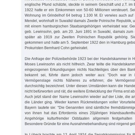
englische Pfund schätzte, steckte in seinem Geschäft und z.T. im
1922 hatte er ein Einkommen von 50-60 Millionen versteuert. Sei
Wohnung im Grindelhof 64 betrug 1.100 M. Er verwies auch auf 
Mendel, wohnhaft in Suwalki/ damals Zweite Polnische Republik, u
mit einem hamburgischen Staatsangehörigen verheiratet war. G
geb. Lewinsohn, geb. am 20. Juni 1891 in Suwalki, damals zum 
später ab 1919 zur Zweiten Polnischen Republik gehörig. 
gekommen und hatte am 5. September 1922 den in Hamburg gebo
Prokuristen Bernhard Cohn geheiratet.
Die Anfrage der Polizeibehörde 1923 bei der Handelskammer in H
Moses Lewinsohn als nicht hilfreich. Zwar teilte die Handelskam
eingezogenen Erkundigungen nichts Nachteiliges über den Ban
bekannt sei, führte dann jedoch weiter aus: "Doch war in 
Vermögenslage nichts Näheres zu erfahren; die Vermögensl
durchsichtig bezeichnet. Unter diesen Umständen kann die Han
nicht befürworten und rät, die weitere Entwicklung der Firma erst a
Auch jetzt stand der Name Lewinsohn wieder auf der Liste, die 
die Länder ging. Wieder kamen Rückmeldungen voller Vorurteil
Bayern lautete sie: "Die Genannten sind sämtliche fremdstämmig
von ihnen hat das Erfordernis eines 20jährigen Inlandsaufenth
Angehörige kulturfremder Oststaaten allgemein festgehalten 
Besondere Gründe für eine Ausnahmebehandlung sind nirgend gel
In Lübeck brachte am 12. April 1924 die Senatskommission für 