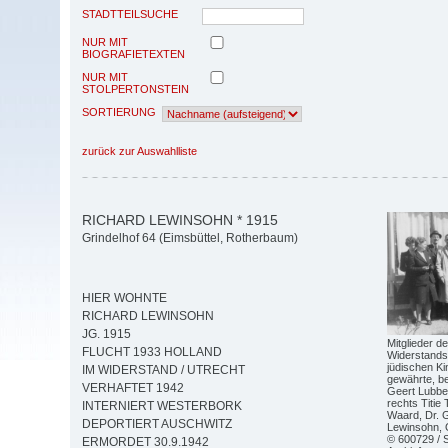
STADTTEILSUCHE
NUR MIT
BIOGRAFIETEXTEN
NUR MIT
STOLPERTONSTEIN
SORTIERUNG
zurück zur Auswahlliste
RICHARD LEWINSOHN * 1915
Grindelhof 64 (Eimsbüttel, Rotherbaum)
HIER WOHNTE
RICHARD LEWINSOHN
JG. 1915
Mitglieder d
FLUCHT 1933 HOLLAND
Widerstandsg
jüdischen Ki
IM WIDERSTAND / UTRECHT
gewährte, be
VERHAFTET 1942
Geert Lubbe
rechts Titie
INTERNIERT WESTERBORK
Waard, Dr. 
DEPORTIERT AUSCHWITZ
Lewinsohn, 
© 600729 / 
ERMORDET 30.9.1942