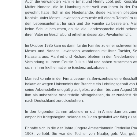
Auch die verwandten Familie Ernst und Henny Löbl, geb. Koschl
Mutter Nanette, die in Hamburg nicht weit von ihnen in der Ru
gewohnt hatte, floh in die Niederlande. Beide Familien pflegte
Kontakt. Vater Moses Lewinsohn versuchte mit einem Reisebüro 
den Lebensunterhalt für sich und die Familie zu bestreiten. Ma
keine Schule besuchen, da sie die Landessprache nicht beherrs
ihren Vater im Geschäft und erhielt in dieser Zeit Privatunterricht.
Im Oktober 1935 kam es dann für die Familie zu einer schweren En
Moses und Nanette Lewinsohn wanderten mit ihrer Tochter, Sc
Palästina aus. Manfred und Richard blieben in den Niederlanden
Verbindung zu ihrem Cousin Julius Löbl und sahen zusammen wei
sich in ihrer Exilheimat eine Existenz aufzubauen.
Manfred konnte in der Firma Leeuwin’s Servizenhuis eine Beschäft
bekam er wegen Unkenntnis der Branche ein Lehrlingsgehalt von h
seine Arbeitsstelle endgültig aufgelöst worden, bis zum August 1
ihm als unbezahlte Arbeitsstelle offengehalten, da er zunächst di
nach Deutschland zurückzukehren.
In den folgenden Jahren arbeitete er sich in Amsterdam bis zum 
empor, bis Kriegsbeginn, solange es Juden gestattet war tätig zu se
Er hatte sich in die vier Jahre jüngere Amsterdamerin Frederika Ro
1908, verliebt. Sie war die Tochter von Naatje, geb. Vos, geb