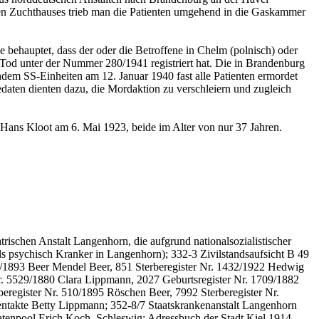
igen Zuchthauses trieb man die Patienten umgehend in die Gaskammer
 behauptet, dass der oder die Betroffene in Chelm (polnisch) oder
 Tod unter der Nummer 280/1941 registriert hat. Die in Brandenburg
hdem SS-Einheiten am 12. Januar 1940 fast alle Patienten ermordet
daten dienten dazu, die Mordaktion zu verschleiern und zugleich
Hans Kloot am 6. Mai 1923, beide im Alter von nur 37 Jahren.
trischen Anstalt Langenhorn, die aufgrund nationalsozialistischer
 psychisch Kranker in Langenhorn); 332-3 Zivilstandsaufsicht B 49
58/1893 Beer Mendel Beer, 851 Sterberegister Nr. 1432/1922 Hedwig
r. 5529/1880 Clara Lippmann, 2027 Geburtsregister Nr. 1709/1882
egister Nr. 510/1895 Röschen Beer, 7992 Sterberegister Nr.
ntakte Betty Lippmann; 352-8/7 Staatskrankenanstalt Langenhorn
enpool Erich Koch, Schleswig; Adressbuch der Stadt Kiel 1914.