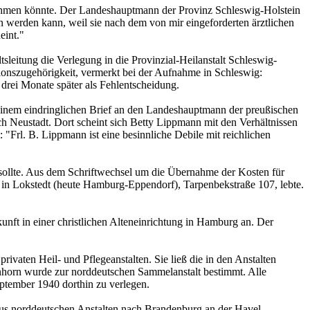
fnehmen könnte. Der Landeshauptmann der Provinz Schleswig-Holstein
fen werden kann, weil sie nach dem von mir eingeforderten ärztlichen
eint."
leitung die Verlegung in die Provinzial-Heilanstalt Schleswig-
gionszugehörigkeit, vermerkt bei der Aufnahme in Schleswig:
 drei Monate später als Fehlentscheidung.
 einem eindringlichen Brief an den Landeshauptmann der preußischen
h Neustadt. Dort scheint sich Betty Lippmann mit den Verhältnissen
: "Frl. B. Lippmann ist eine besinnliche Debile mit reichlichen
 sollte. Aus dem Schriftwechsel um die Übernahme der Kosten für
 in Lokstedt (heute Hamburg-Eppendorf), Tarpenbekstraße 107, lebte.
nft in einer christlichen Alteneinrichtung in Hamburg an. Der
ivaten Heil- und Pflegeanstalten. Sie ließ die in den Anstalten
horn wurde zur norddeutschen Sammelanstalt bestimmt. Alle
ptember 1940 dorthin zu verlegen.
aus norddeutschen Anstalten nach Brandenburg an der Havel