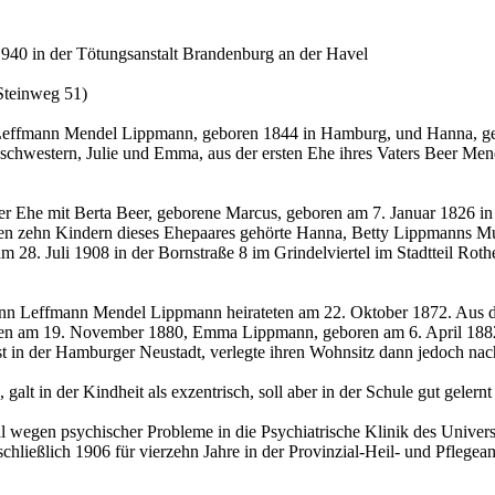
940 in der Tötungsanstalt Brandenburg an der Havel
Steinweg 51)
 Leffmann Mendel Lippmann, geboren 1844 in Hamburg, und Hanna, geb
bschwestern, Julie und Emma, aus der ersten Ehe ihres Vaters Beer Me
r Ehe mit Berta Beer, geborene Marcus, geboren am 7. Januar 1826 in
n zehn Kindern dieses Ehepaares gehörte Hanna, Betty Lippmanns Mut
am 28. Juli 1908 in der Bornstraße 8 im Grindelviertel im Stadtteil Rot
n Leffmann Mendel Lippmann heirateten am 22. Oktober 1872. Aus di
ren am 19. November 1880, Emma Lippmann, geboren am 6. April 188
t in der Hamburger Neustadt, verlegte ihren Wohnsitz dann jedoch nac
alt in der Kindheit als exzentrisch, soll aber in der Schule gut gelernt
egen psychischer Probleme in die Psychiatrische Klinik des Universit
schließlich 1906 für vierzehn Jahre in der Provinzial-Heil- und Pfleg