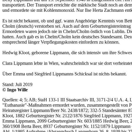
transportiert. Der Transport erreichte die märkische Stadt noch an
und ermordete sie mit Kohlenmonoxid. Nur Ilse Herta Zachmann entka
Es ist nicht bekannt, ob und ggf. wann Angehörige Kenntnis von Bett
Cholm (deutsch) verstorben sei. Auch auf dem Geburtsregistereintrag
Ermordeten waren jedoch nie in Chelm/Cholm östlich von Lublin. Die d
hatten. Auch gab es in Chelm/Cholm kein deutsches Standesamt. Desse
entsprechend länger Verpflegungskosten einfordern zu können.
Hedwig Kloot, geborene Lippmann, die sich intensiv um ihre Schwest
Clara Lippmann lebte in Wien, wahrscheinlich war sie dort verheirat
Über Emma und Siegfried Lippmanns Schicksal ist nichts bekannt.
Stand: Juli 2019
© Ingo Wille
Quellen: 4; 5; AB; StaH 133-1 III Staatsarchiv III, 3171-2/4 U.A. 4, 
"Euthanasie"-Maßnahmen ermordet wurden, zusammengestellt von Pet
Heiratsregister Lippmann/Beer Nr. 2438/1872; 332-5 Standesämter 87
Kloot, 1882 Geburtsregister Nr. 2122/1876 Siegfried Lippmann, 192
Emma Lippmann, 2099 Geburtsregister Nr. 603/1885 Hedwig Beer, 20
360/1908 Berta Beer, 8937 Geburtsregister Nr. 1152/1879 Lippmann
Abl. 1/1995 Aufnahme-/Abgangsbuch Langenhorn 26. 8. 1939 bis 27.