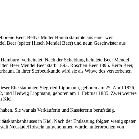
orene Beer. Bettys Mutter Hanna stammte aus einer weit
ndel Beer (später Hirsch Mendel Beer) und neun Geschwister aus
 Hamburg, verheiratet. Nach der Scheidung heiratete Beer Mendel
ter. Beer Mendel Beer starb 1893, Röschen Beer 1895. Berta Beer,
herbaum. In ihrer Sterbeurkunde wird sie als Witwe des verstorbenen
eser Ehe stammten Siegfried Lippmann, geboren am 25. April 1876,
2, und Hedwig Lippmann, geboren am 1. Februar 1885. Zwei weitere
h Kiel.
 haben. Sie war als Verkäuferin und Kassiererin berufstätig.
ätskrankenhauses in Kiel. Nach der Entlassung folgten wenig später
eanstalt Neustadt/Holstein aufgenommen wurde, unterbrochen von