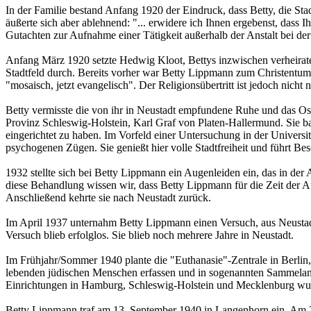
In der Familie bestand Anfang 1920 der Eindruck, dass Betty, die S
äußerte sich aber ablehnend: "... erwidere ich Ihnen ergebenst, dass I
Gutachten zur Aufnahme einer Tätigkeit außerhalb der Anstalt bei der 
Anfang März 1920 setzte Hedwig Kloot, Bettys inzwischen verheiratet
Stadtfeld durch. Bereits vorher war Betty Lippmann zum Christentum k
"mosaisch, jetzt evangelisch". Der Religionsübertritt ist jedoch nich
Betty vermisste die von ihr in Neustadt empfundene Ruhe und das Os
Provinz Schleswig-Holstein, Karl Graf von Platen-Hallermund. Sie ba
eingerichtet zu haben. Im Vorfeld einer Untersuchung in der Universitä
psychogenen Zügen. Sie genießt hier volle Stadtfreiheit und führt Be
1932 stellte sich bei Betty Lippmann ein Augenleiden ein, das in de
diese Behandlung wissen wir, dass Betty Lippmann für die Zeit der 
Anschließend kehrte sie nach Neustadt zurück.
Im April 1937 unternahm Betty Lippmann einen Versuch, aus Neustadt 
Versuch blieb erfolglos. Sie blieb noch mehrere Jahre in Neustadt.
Im Frühjahr/Sommer 1940 plante die "Euthanasie"-Zentrale in Berlin, T
lebenden jüdischen Menschen erfassen und in sogenannten Sammelan
Einrichtungen in Hamburg, Schleswig-Holstein und Mecklenburg wurd
Betty Lippmann traf am 13. September 1940 in Langenhorn ein. Am 2