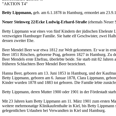
"AKTION T4"
Betty Lippmann,
geb. am 6.1.1878 in Hamburg, ermordet am 23.9.1
Neuer Steinweg 22/Ecke Ludwig-Erhard-Straße
(ehemals Neuer 
Betty Lippmann war eines von fünf Kindern der jüdischen Eheleute
verzweigten Hamburger Familie. Sie hatte elf Geschwister, zwei Hal
dessen zweiter Ehe.
Beer Mendel Beer war etwa 1812 zur Welt gekommen. Er war in erste
Beer 1851 Röschen, geborene Prag, geboren 1827 in Hamburg. Zu de
Beer Mendels erste Ehefrau, überlebte beide. Sie starb mit 82 Jahren 
früheren Schlachters Beer Mendel Beer bezeichnet.
Hanna Beer, geboren am 13. Juni 1853 in Hamburg, und der Kaufman
Betty Lippmann, geboren am 6. Januar 1878, Clara Lippmann, gebo
Kinder wurden 1878 und 1883 tot geboren. Die Familie lebte zunächs
Betty Lippmann, deren Mutter 1900 oder 1901 in der Fördestadt starb, g
Mit 23 Jahren kam Betty Lippmann am 11. März 1901 zum ersten Mal w
weitere mehrmonatige Klinikaufenthalte in Kiel, bis Betty Lippmann 
gelegentlichen Urlauben bei Verwandten in Kiel und Hamburg.