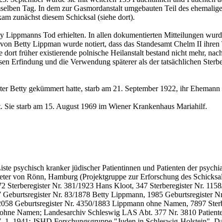
 demselben Tag. In dem zur Gasmordanstalt umgebauten Teil des ehemal
m zunächst diesem Schicksal (siehe dort).
y Lippmanns Tod erhielten. In allen dokumentierten Mitteilungen wurde
 von Betty Lippman wurde notiert, dass das Standesamt Chelm II ihren
ort früher existierende polnische Heilanstalt bestand nicht mehr, nac
n Erfindung und die Verwendung späterer als der tatsächlichen Sterbe
er Betty gekümmert hatte, starb am 21. September 1922, ihr Ehemann 
et. Sie starb am 15. August 1969 im Wiener Krankenhaus Mariahilf.
Liste psychisch kranker jüdischer Patientinnen und Patienten der psychia
er von Rönn, Hamburg (Projektgruppe zur Erforschung des Schicksals
2 Sterberegister Nr. 381/1923 Hans Kloot, 347 Sterberegister Nr. 11
7 Geburtsregister Nr. 83/1878 Betty Lippmann, 1985 Geburtsregister N
58 Geburtsregister Nr. 4350/1883 Lippmann ohne Namen, 7897 Sterber
 ohne Namen; Landesarchiv Schleswig LAS Abt. 377 Nr. 3810 Patiente
 1. 1941; JSHD Forschungsgruppe "Juden in Schleswig-Holstein", Dat