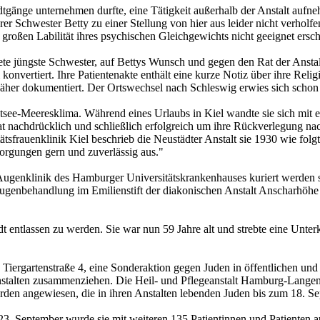
tadtgänge unternehmen durfte, eine Tätigkeit außerhalb der Anstalt au
hrer Schwester Betty zu einer Stellung von hier aus leider nicht verhol
großen Labilität ihres psychischen Gleichgewichts nicht geeignet ersch
e jüngste Schwester, auf Bettys Wunsch und gegen den Rat der Anstalts
onvertiert. Ihre Patientenakte enthält eine kurze Notiz über ihre Reli
t näher dokumentiert. Der Ortswechsel nach Schleswig erwies sich schon
tsee-Meeresklima. Während eines Urlaubs in Kiel wandte sie sich mit
t nachdrücklich und schließlich erfolgreich um ihre Rückverlegung nac
tsfrauenklinik Kiel beschrieb die Neustädter Anstalt sie 1930 wie folgt
sorgungen gern und zuverlässig aus."
r Augenklinik des Hamburger Universitätskrankenhauses kuriert werden
Augenbehandlung im Emilienstift der diakonischen Anstalt Anscharhöhe
entlassen zu werden. Sie war nun 59 Jahre alt und strebte eine Unterku
iergartenstraße 4, eine Sonderaktion gegen Juden in öffentlichen und pr
stalten zusammenziehen. Die Heil- und Pflegeanstalt Hamburg-Langen
en angewiesen, die in ihren Anstalten lebenden Juden bis zum 18. Se
3. September wurde sie mit weiteren 135 Patientinnen und Patienten 