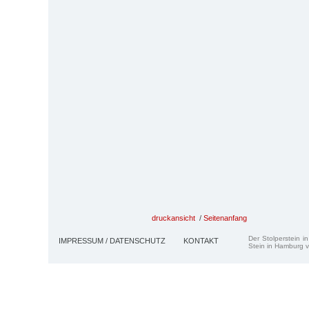
druckansicht
/
Seitenanfang
Der Stolperstein i
IMPRESSUM / DATENSCHUTZ
KONTAKT
Stein in Hamburg v