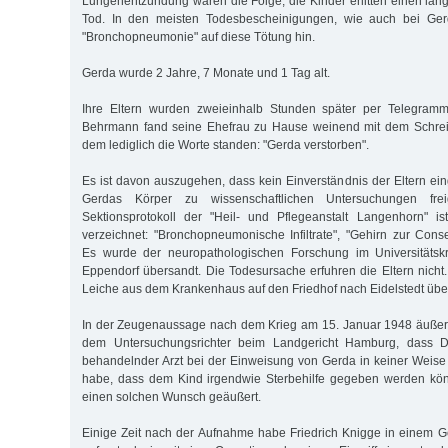
Lungenentzündung waren die Folge; die Kinder erlitten einen la
Tod. In den meisten Todesbescheinigungen, wie auch bei Gerd
"Bronchopneumonie" auf diese Tötung hin.
Gerda wurde 2 Jahre, 7 Monate und 1 Tag alt.
Ihre Eltern wurden zweieinhalb Stunden später per Telegramm
Behrmann fand seine Ehefrau zu Hause weinend mit dem Schreibe
dem lediglich die Worte standen: "Gerda verstorben".
Es ist davon auszugehen, dass kein Einverständnis der Eltern ein
Gerdas Körper zu wissenschaftlichen Untersuchungen fr
Sektionsprotokoll der "Heil- und Pflegeanstalt Langenhorn" 
verzeichnet: "Bronchopneumonische Infiltrate", "Gehirn zur Con
Es wurde der neuropathologischen Forschung im Universitäts
Eppendorf übersandt. Die Todesursache erfuhren die Eltern nicht.
Leiche aus dem Krankenhaus auf den Friedhof nach Eidelstedt übe
In der Zeugenaussage nach dem Krieg am 15. Januar 1948 äuße
dem Untersuchungsrichter beim Landgericht Hamburg, dass D
behandelnder Arzt bei der Einweisung von Gerda in keiner Weis
habe, dass dem Kind irgendwie Sterbehilfe gegeben werden kön
einen solchen Wunsch geäußert.
Einige Zeit nach der Aufnahme habe Friedrich Knigge in einem G