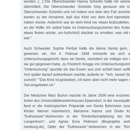
worden. […] Die Oberschwester Hanna Scheidis hatte mir weine
übermittelt. Die Oberschwester Scheidis hing genauso wie 
Oberschwester Scheidis und ich haben uns über den Fall anschl
kamen zu der Annahme, daß das Kind von dem Arzt irgendwie e
haben müsse. Außerlich war an dem Kind nie etwas festzustellen, 
an der Hüfte. Ich selbst habe im Untersuchungszimmer des Arzt
etwas finden würde, um Aufschluß darüber zu erhalten, was mit
war."
Auch Schwester Sophie Pertzel hatte die kleine Gerda gern, w
gewesen sei. Am 4. Februar 1948 erinnerte sie sich 
Untersuchungsgericht, dass sie Gerda, nachdem sie mittags von i
sie gut gegessen habe, zu Friedrich Knigge ins Untersuchungszi
"Untersuchung" spuckte sie das Essen aus und schlief dann auffäl
Arzt später darauf aufmerksam machte, äußerte er: "Ach, lassen Si
zurecht." "Das Kind ist gestorben, ich kann aber nicht mehr sagen
Tod eingetreten ist."
Der Mediziner Marc Burlon machte im Jahre 2006 eine erschre
Keller des Universitätskrankenhauses Eppendorf, in der neuropa
fand er die histologischen Präparate von Gerda Behrmann zu
Kinder Werner Hammerich, Marianne Harms und Dieter Kul
"Euthanasie"-Verbrechen in der "Kinderfachabteilung der Hei
Langenhorn", und Agnes Erna Petersen (Biographie siehe
hamburg.de), Opfer der "Euthanasie"-Verbrechen in der "Kind