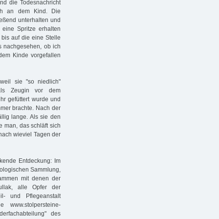
nd die Todesnachricht
ich an dem Kind. Die
ießend unterhalten und
ine Spritze erhalten
bis auf die eine Stelle
es nachgesehen, ob ich
 dem Kinde vorgefallen
eil sie "so niedlich"
als Zeugin vor dem
hr gefüttert wurde und
mmer brachte. Nach der
lig lange. Als sie den
e man, das schläft sich
 nach wieviel Tagen der
ckende Entdeckung: Im
thologischen Sammlung,
sammen mit denen der
lak, alle Opfer der
l- und Pflegeanstalt
 www.stolpersteine-
erfachabteilung" des