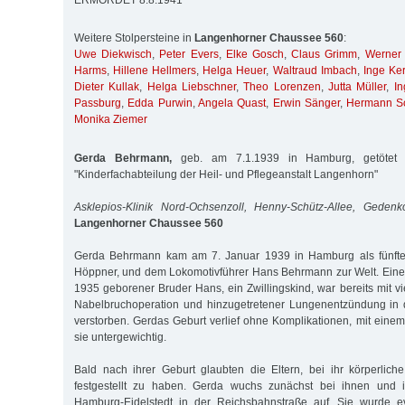
ERMORDET 8.8.1941
Weitere Stolpersteine in
Langenhorner Chaussee 560
:
Uwe Diekwisch
,
Peter Evers
,
Elke Gosch
,
Claus Grimm
,
Werner
Harms
,
Hillene Hellmers
,
Helga Heuer
,
Waltraud Imbach
,
Inge Ke
Dieter Kullak
,
Helga Liebschner
,
Theo Lorenzen
,
Jutta Müller
,
In
Passburg
,
Edda Purwin
,
Angela Quast
,
Erwin Sänger
,
Hermann S
Monika Ziemer
Gerda Behrmann,
geb. am 7.1.1939 in Hamburg, getötet 
"Kinderfachabteilung der Heil- und Pflegeanstalt Langenhorn"
Asklepios-Klinik Nord-Ochsenzoll, Henny-Schütz-Allee, Gedenk
Langenhorner Chaussee 560
Gerda Behrmann kam am 7. Januar 1939 in Hamburg als fünftes
Höppner, und dem Lokomotivführer Hans Behrmann zur Welt. Eines 
1935 geborener Bruder Hans, ein Zwillingskind, war bereits mit v
Nabelbruchoperation und hinzugetretener Lungenentzündung in d
verstorben. Gerdas Geburt verlief ohne Komplikationen, mit eine
sie untergewichtig.
Bald nach ihrer Geburt glaubten die Eltern, bei ihr körperlic
festgestellt zu haben. Gerda wuchs zunächst bei ihnen und i
Hamburg-Eidelstedt in der Reichsbahnstraße auf. Sie wurde ev