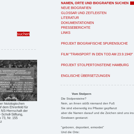
NAMEN, ORTE UND BIOGRAFIEN SUCHEN
NEUE BIOGRAFIEN
GLOSSAR UND ZEITLEISTEN
LITERATUR
DOKUMENTATIONEN
PRESSEBERICHTE
LINKS
PROJEKT BIOGRAFISCHE SPURENSUCHE
FILM "TRANSPORT IN DEN TOD AM 23.9.1940"
PROJEKT STOLPERTONSTEINE HAMBURG
ENGLISCHE ÜBERSETZUNGEN
Vom Stolpern
Die Stolpersteine?
Nein, an ihnen stößt niemand den Fuß
er histologischen
f dem Ehrenfeld für
Sie sind ebenerdig ins Pflaster gepflanzt
r NS-Herrschaft der
aber die Namen darauf und die Zeichen sind uns ins
Scholl-Stiftung,
Gewissen gestanzt:
 73, Nr. 155
tz
"geboren, deportiert, ermordet"
Und die Orte: