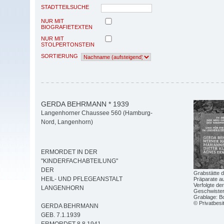
STADTTEILSUCHE
NUR MIT
BIOGRAFIETEXTEN
NUR MIT
STOLPERTONSTEIN
SORTIERUNG
GERDA BEHRMANN * 1939
Langenhorner Chaussee 560 (Hamburg-
Nord, Langenhorn)
ERMORDET IN DER
"KINDERFACHABTEILUNG"
DER
Grabstätte d
HEIL- UND PFLEGEANSTALT
Präparate au
Verfolgte de
LANGENHORN
Geschwister-
Grablage: Bo
© Privatbesi
GERDA BEHRMANN
GEB. 7.1.1939