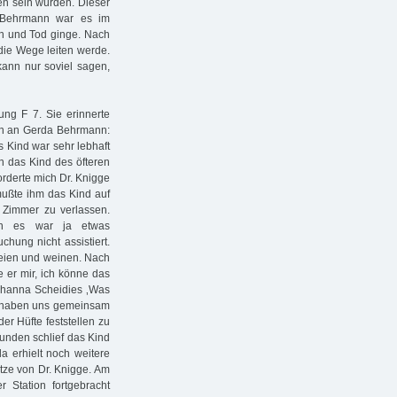
den sein würden. Dieser
s Behrmann war es im
en und Tod ginge. Nach
die Wege leiten werde.
ann nur soviel sagen,
ung F 7. Sie erinnerte
in an Gerda Behrmann:
 Kind war sehr lebhaft
n das Kind des öfteren
rderte mich Dr. Knigge
mußte ihm das Kind auf
 Zimmer zu verlassen.
enn es war ja etwas
hung nicht assistiert.
hreien und weinen. Nach
e er mir, ich könne das
Johanna Scheidies ‚Was
r haben uns gemeinsam
r Hüfte feststellen zu
tunden schlief das Kind
a erhielt noch weitere
tze von Dr. Knigge. Am
 Station fortgebracht