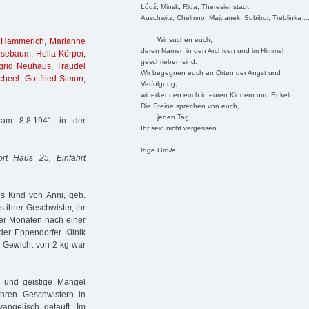
Łódź, Minsk, Riga, Theresienstadt,
Auschwitz, Chelmno, Majdanek, Sobibor, Treblinka ..
Wir suchen euch,
 Hammerich
,
Marianne
deren Namen in den Archiven und im Himmel
rsebaum
,
Hella Körper
,
geschrieben sind.
grid Neuhaus
,
Traudel
Wir begegnen euch an Orten der Angst und
cheel
,
Gottfried Simon
,
Verfolgung,
wir erkennen euch in euren Kindern und Enkeln.
Die Steine sprechen von euch,
jeden Tag.
am 8.8.1941 in der
Ihr seid nicht vergessen.
Inge Grolle
ort Haus 25, Einfahrt
 Kind von Anni, geb.
ihrer Geschwister, ihr
ier Monaten nach einer
er Eppendorfer Klinik
m Gewicht von 2 kg war
he und geistige Mängel
hren Geschwistern in
angelisch getauft. Im