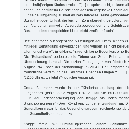
eines halbjährigen Kindes erreicht: "[…] es spricht nicht, es kann 
gehen und es führt im Grunde noch das rein vegetative Dasein de
Für seine Umgebung äussert es kein Interesse, seine gewohnheits
Stumpfheit oder Unlust, die leicht in Zorn übergeht. Berücksichtig
den Mangel an sinnvollen Ausdrucksbewegungen und Gefühlsäus
Bestehen einer mongoloiden Idiotie nicht zweifelhaft sein".
Bezugnehmend auf angebliche Äußerungen der Eltern schrieb er we
mit jeder Behandlung einverstanden und würden es nicht bereue
allem erlöst wäre‘". Er erklärte: "trage ich keine Bedenken, eine B
Die "Behandlung" bedeutete die Tötung von Gerda Behrmann mit
Überdosierung Luminal. Die letzten Eintragungen von Friedrich 
August 1941 nach der "Behandlung": "8.VIII.41. Hat Temperatur
cyanotische Verfärbung des Gesichtes. Über den Lungen z.T. […] 
"12:00 Uhr exitus letalis" (tödlicher Ausgang).
Gerda Behrmann wurde in der "Kinderfachabteilung der Hei
Langenhorn" getötet. Am 8. August 1941 verstarb sie um 12:00 Uhr
F. In der Todesbescheinigung gab Knigge als Todesursache 
Bronchopneunomie" (Down-Syndrom, Lungenentzündung) an. Dr. F
Generalkommissar für das Gesundheitswesen, zeichnete sie ab 
der Gesundheitsbehörde hinzu.
Knigge tötete mit Luminal-Injektionen, einem Schlafmitt