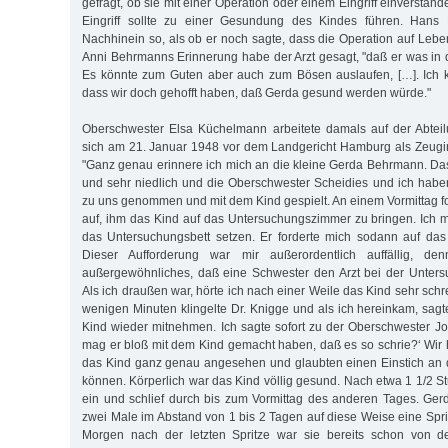
gefragt, ob sie mit einer Operation oder einem Eingriff einverstan
Eingriff sollte zu einer Gesundung des Kindes führen. Han
Nachhinein so, als ob er noch sagte, dass die Operation auf Leb
Anni Behrmanns Erinnerung habe der Arzt gesagt, "daß er was in 
Es könnte zum Guten aber auch zum Bösen auslaufen, […]. Ich k
dass wir doch gehofft haben, daß Gerda gesund werden würde."
Oberschwester Elsa Küchelmann arbeitete damals auf der Abteil
sich am 21. Januar 1948 vor dem Landgericht Hamburg als Zeug
"Ganz genau erinnere ich mich an die kleine Gerda Behrmann. Das
und sehr niedlich und die Oberschwester Scheidies und ich habe
zu uns genommen und mit dem Kind gespielt. An einem Vormittag fo
auf, ihm das Kind auf das Untersuchungszimmer zu bringen. Ich 
das Untersuchungsbett setzen. Er forderte mich sodann auf das
Dieser Aufforderung war mir außerordentlich auffällig, d
außergewöhnliches, daß eine Schwester den Arzt bei der Untersuc
Als ich draußen war, hörte ich nach einer Weile das Kind sehr sc
wenigen Minuten klingelte Dr. Knigge und als ich hereinkam, sagt
Kind wieder mitnehmen. Ich sagte sofort zu der Oberschwester 
mag er bloß mit dem Kind gemacht haben, daß es so schrie?‘ Wi
das Kind ganz genau angesehen und glaubten einen Einstich an de
können. Körperlich war das Kind völlig gesund. Nach etwa 1 1/2 S
ein und schlief durch bis zum Vormittag des anderen Tages. Gerd
zwei Male im Abstand von 1 bis 2 Tagen auf diese Weise eine Spri
Morgen nach der letzten Spritze war sie bereits schon von der