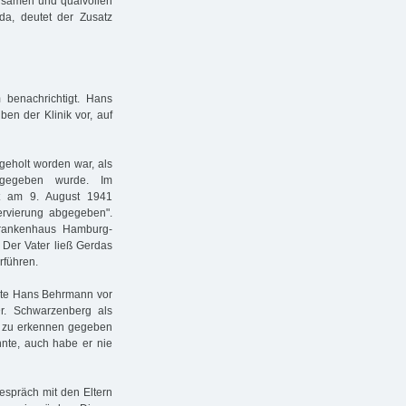
ngsamen und qualvollen
a, deutet der Zusatz
 benachrichtigt. Hans
n der Klinik vor, auf
geholt worden war, als
eigegeben wurde. Im
ist am 9. August 1941
servierung abgegeben".
krankenhaus Hamburg-
 Der Vater ließ Gerdas
rführen.
rte Hans Behrmann vor
r. Schwarzenberg als
e zu erkennen gegeben
nte, auch habe er nie
espräch mit den Eltern