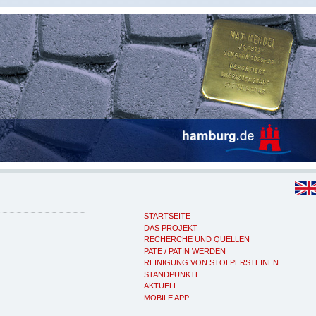
STARTSEITE
DAS PROJEKT
RECHERCHE UND QUELLEN
PATE / PATIN WERDEN
REINIGUNG VON STOLPERSTEINEN
STANDPUNKTE
AKTUELL
MOBILE APP