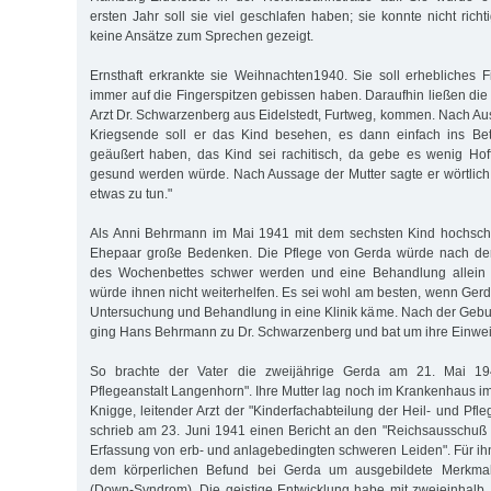
ersten Jahr soll sie viel geschlafen haben; sie konnte nicht rich
keine Ansätze zum Sprechen gezeigt.
Ernsthaft erkrankte sie Weihnachten1940. Sie soll erhebliches 
immer auf die Fingerspitzen gebissen haben. Daraufhin ließen die
Arzt Dr. Schwarzenberg aus Eidelstedt, Furtweg, kommen. Nach Au
Kriegsende soll er das Kind besehen, es dann einfach ins Be
geäußert haben, das Kind sei rachitisch, da gebe es wenig Hof
gesund werden würde. Nach Aussage der Mutter sagte er wörtlich
etwas zu tun."
Als Anni Behrmann im Mai 1941 mit dem sechsten Kind hochsch
Ehepaar große Bedenken. Die Pflege von Gerda würde nach der
des Wochenbettes schwer werden und eine Behandlung allein 
würde ihnen nicht weiterhelfen. Es sei wohl am besten, wenn Gerd
Untersuchung und Behandlung in eine Klinik käme. Nach der Gebu
ging Hans Behrmann zu Dr. Schwarzenberg und bat um ihre Einwe
So brachte der Vater die zweijährige Gerda am 21. Mai 19
Pflegeanstalt Langenhorn". Ihre Mutter lag noch im Krankenhaus i
Knigge, leitender Arzt der "Kinderfachabteilung der Heil- und Pfl
schrieb am 23. Juni 1941 einen Bericht an den "Reichsausschuß 
Erfassung von erb- und anlagebedingten schweren Leiden". Für ih
dem körperlichen Befund bei Gerda um ausgebildete Merkma
(Down-Syndrom). Die geistige Entwicklung habe mit zweieinhalb