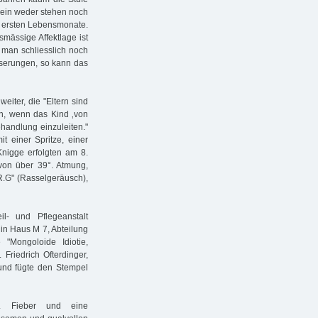
allein weder stehen noch
r ersten Lebensmonate.
mässige Affektlage ist
t man schliesslich noch
serungen, so kann das
iter, die "Eltern sind
n, wenn das Kind ‚von
ehandlung einzuleiten."
 einer Spritze, einer
Knigge erfolgten am 8.
 von über 39°. Atmung,
R.G" (Rasselgeräusch),
l- und Pflegeanstalt
 in Haus M 7, Abteilung
"Mongoloide Idiotie,
riedrich Ofterdinger,
und fügte den Stempel
el. Fieber und eine