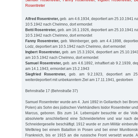
Samuel Rosentreter
,
Fanny Rosentreter
,
Ingbert Rosentreter
,
Be
Rosentreter
Alfred Rosentreter,
geb. am 4.6.1934, deportiert am 25.10.1941 na
10.5.1942 nach Chelmno, dort ermordet
Betti Rosentreter,
geb. am 16.1.1926, deportiert am 25.10.1941 na
10.5.1942 nach Chelmno, dort ermordet
Fanny Rosentreter,
geb. Weinberger, geb. am 4.4.1898, deportie
Lodz, deportiert am 10.5.1942 nach Chelmno, dort ermordet
Ingbert Rosentreter,
geb. am 15.3.1924, deportiert am 25.10.1941
am 10.5.1942 nach Chelmno, dort ermordet
Samuel Rosentreter,
geb. am 4.6.1892, inhaftiert ab 9.2.1939, de
am 14.1.1943, ermordet am 15.2.1943
Siegfried Rosentreter,
geb. am 9.2.1923, deportiert am 25
weiterdeportiert mit unbekanntem Ziel am 17.11.1941, gestorben
Behnstraße 17 (Behnstraße 37)
Samuel Rosentreter wurde am 4. Juni 1892 in Gollantsch bei Brom
Polen) als Sohn des jüdischen Viehhändlers Isidor Rosentreter und
Marcus, geboren. Bis zum 14. Lebensjahr besuchte er die Volks
absolvierte anschließend eine Schneiderlehre und war nach de
Schneidergeselle beschäftigt. 1912 wurde er zum Militär einberuf
Weltkrieg bei einem Bataillon in Posen und bei einer Munitionsko
Frankreich, bis er 1915 an die russische Front versetzt wurde.