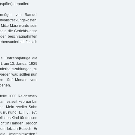
später) deportiert.
ermögen von Samuel
afvollstreckungskosten.
 Mitte März wurde sein
dete die Gerichtskasse
 der beschlagnahmten
ebensunterhalt für sich
ine Fünfzehnjährige, die
rt; am 13. Januar 1929
nterhaltszahlungen, zu
orden war, sollten nun
ten fünf Monate vom
bgehen.
stelle 1000 Reichsmark
Mannes seit Februar bin
ben. Mein zweiter Sohn
usrüstung […] u. evt.
liches Kind für dessen
nicht in Händen. Jedoch
em letzten Besuch. Er
ie Unterhaltskosten."