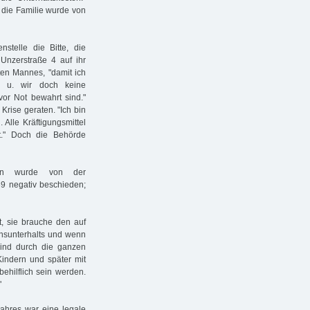
r die Familie wurde von
stelle die Bitte, die
nzerstraße 4 auf ihr
rten Mannes, "damit ich
t u. wir doch keine
vor Not bewahrt sind."
Krise geraten. "Ich bin
 Alle Kräftigungsmittel
t." Doch die Behörde
ann wurde von der
9 negativ beschieden;
, sie brauche den auf
nsunterhalts und wenn
sind durch die ganzen
indern und später mit
hilflich sein werden.
"
ahres war eine legale