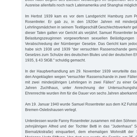
Ausreise allenfalls noch nach Lateinamerika und Shanghai möglich
Im Herbst 1939 kam es vor dem Landgericht Hamburg zum P
Rosentreter. Er gab zu, in den 1920er Jahren mit minderjäh
Lehrlingsmädchen in seinem Textilgeschäft Geschlechtsverkehr ge
dieser Taten galten vor Gericht als verjährt. Samuel Rosentreter be
Belastungszeuginnen vorgeworfenen sexuellen Belästigungen 
Verabschiedung der Nürnberger Gesetze. Das Gericht kam jedo
habe sich 1938 und 1939 "der versuchten Rassenschande gemä
Gesetzes zum Schutze des deutschen Blutes und der deutschen E
1935, § 43 StGB." schuldig gemacht.
In der Hauptverhandlung am 29. November 1939 verurteilte da
den Angeklagten wegen "versuchter Rassenschande in zwei Fälle
mit zwei minderjährigen Lehrlingen in zwei Fällen" zu einer G
Jahren Zuchthaus, unter Anrechnung der Untersuchungshaf
Ehrenrechte wurden ihm für die Dauer von sechs Jahren aberkannt
Am 19. Januar 1940 wurde Samuel Rosentreter aus dem KZ Fuhlsb
Bremen-Oslebshausen verlegt.
Unterdessen wurde Fanny Rosentreter zusammen mit den Söhnen S
zehnjährigen Alfred und der Tochter Betti in das "Judenhaus" 
Biernatzkistraße) einquartiert, dem ehemaligen Wohnstift de