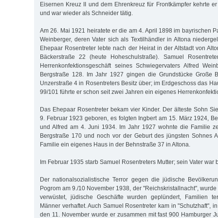
Eisernen Kreuz II und dem Ehrenkreuz für Frontkämpfer kehrte e
und war wieder als Schneider tätig.
Am 26. Mai 1921 heiratete er die am 4. April 1898 im bayrischen
Weinberger, deren Vater sich als Textilhändler in Altona niederg
Ehepaar Rosentreter lebte nach der Heirat in der Altstadt von Alt
Bäckerstraße 22 (heute Hoheschulstraße). Samuel Rosentrete
Herrenkonfektionsgeschäft seines Schwiegervaters Alfred Wei
Bergstraße 128. Im Jahr 1927 gingen die Grundstücke Große B
Unzerstraße 4 in Rosentreters Besitz über; im Erdgeschoss das H
99/101 führte er schon seit zwei Jahren ein eigenes Herrenkonfekti
Das Ehepaar Rosentreter bekam vier Kinder. Der älteste Sohn Si
9. Februar 1923 geboren, es folgten Ingbert am 15. März 1924, Be
und Alfred am 4. Juni 1934. Im Jahr 1927 wohnte die Familie z
Bergstraße 170 und noch vor der Geburt des jüngsten Sohnes Al
Familie ein eigenes Haus in der Behnstraße 37 in Altona.
Im Februar 1935 starb Samuel Rosentreters Mutter; sein Vater war b
Der nationalsozialistische Terror gegen die jüdische Bevölkeru
Pogrom am 9./10 November 1938, der "Reichskristallnacht", wurde
verwüstet, jüdische Geschäfte wurden geplündert, Familien ter
Männer verhaftet. Auch Samuel Rosentreter kam in "Schutzhaft", i
den 11. November wurde er zusammen mit fast 900 Hamburger Ju