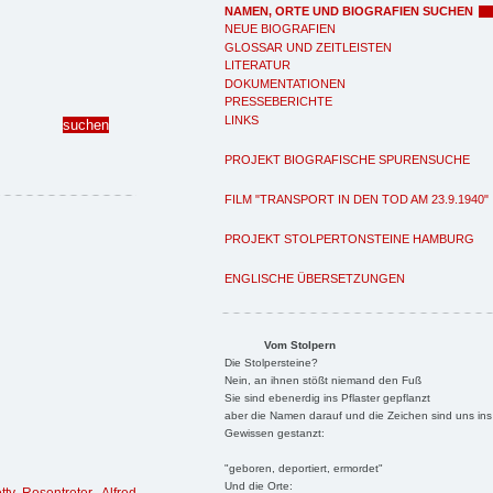
NAMEN, ORTE UND BIOGRAFIEN SUCHEN
NEUE BIOGRAFIEN
GLOSSAR UND ZEITLEISTEN
LITERATUR
DOKUMENTATIONEN
PRESSEBERICHTE
LINKS
PROJEKT BIOGRAFISCHE SPURENSUCHE
FILM "TRANSPORT IN DEN TOD AM 23.9.1940"
PROJEKT STOLPERTONSTEINE HAMBURG
ENGLISCHE ÜBERSETZUNGEN
Vom Stolpern
Die Stolpersteine?
Nein, an ihnen stößt niemand den Fuß
Sie sind ebenerdig ins Pflaster gepflanzt
aber die Namen darauf und die Zeichen sind uns ins
Gewissen gestanzt:
"geboren, deportiert, ermordet"
Und die Orte: