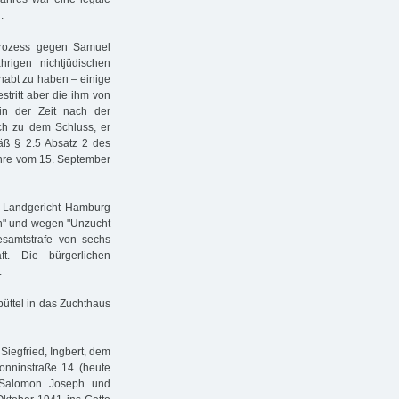
.
rozess gegen Samuel
rigen nichtjüdischen
habt zu haben – einige
stritt aber die ihm von
in der Zeit nach der
ch zu dem Schluss, er
ß § 2.5 Absatz 2 des
hre vom 15. September
s Landgericht Hamburg
n" und wegen "Unzucht
esamtstrafe von sechs
t. Die bürgerlichen
.
üttel in das Zuchthaus
iegfried, Ingbert, dem
Sonninstraße 14 (heute
r Salomon Joseph und