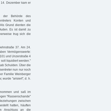
am 14. Dezember kam er
er der Behörde des
ntreters Konten und
 Als Grund dienten die
Juden. Es ist damit zu
herweise trug sich die
Behnstraße 37. Am 24.
 haben Vermögenswerte:
/101 und Unzerstraße 4
soll liquidiert werden."
gab Schulden. Über die
sentreter nun nur noch
der Familie Weinberger
wurde "arisiert", d. h.
genommen und saß im
 wegen "Rassenschande"
Beziehungen zwischen
stellt hatten, häuften
im Anschluss an die