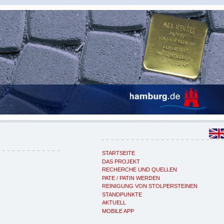
STARTSEITE
DAS PROJEKT
RECHERCHE UND QUELLEN
PATE / PATIN WERDEN
REINIGUNG VON STOLPERSTEINEN
STANDPUNKTE
AKTUELL
MOBILE APP