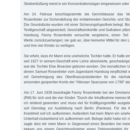
Strafverbüßung meist in ein Konzentrationslager eingewiesen oder (
Am 24. Februar beschlagnahmte die Gerichtskasse das V
Rosentreter zur Sicherstellung der entstehenden Gerichts- und Str
Die Grundstücke wurden mit einer Sicherungshypothek belegt. Bis
Textilgeschäft abgewickelt, Geschäftseinkünfte und Guthaben pfän
Hamburg. Fanny Rosentreter versuchte vergebens, einen Teil
Werte zurückzuerlangen; sie gab an, über keinerlei Mittel für den L
und ihre vier Kinder zu verfügen.
Sie erfuhr, dass ihr Mann eine uneheliche Tochter hatte. Er hatte e
seit 1927 in seinem Geschäft eine Lehre absolvierte, geschwänge
war die Tochter Else Broecker geboren worden. Die monatlichen U
denen Samuel Rosentreter vom Jugendamt Hamburg verpflichtet w
mit Genehmigung des Oberfinanzpräsidenten für die nächs
ansonsten gesperrten Konto der "Altonaer Sparcasse von 1799" a
Am 17. Juni 1939 beantragte Fanny Rosentreter bei der Devisen
(RM) für sich und die vier Kinder. "Durch die Inhaftnahme meines 
ich leidend geworden und muss viel für Kräftigungsmittel ausge
soll Dienstag zur Ausbildung nach Berlin (Pankow). Für die A
Krankheit soll ich aufkommen. Außerdem hat mein Mann ein unehe
Unterhalt rückwirkend ich aufkommen soll. Belege dafür habe ich 
sagte dies mir mein Mann in Gegenwart eines Beamten bei mein
bekam von einem Gerichtsvollzieher einen Zahlungsbefehl für d