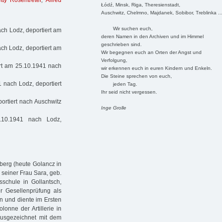
tty Rosentreter
,
Alfred
Łódź, Minsk, Riga, Theresienstadt,
Auschwitz, Chelmno, Majdanek, Sobibor, Treblinka ..
Wir suchen euch,
ch Lodz, deportiert am
deren Namen in den Archiven und im Himmel
geschrieben sind.
ch Lodz, deportiert am
Wir begegnen euch an Orten der Angst und
Verfolgung,
rt am 25.10.1941 nach
wir erkennen euch in euren Kindern und Enkeln.
Die Steine sprechen von euch,
 nach Lodz, deportiert
jeden Tag.
Ihr seid nicht vergessen.
portiert nach Auschwitz
Inge Grolle
.10.1941 nach Lodz,
berg (heute Golancz in
 seiner Frau Sara, geb.
schule in Gollantsch,
r Gesellenprüfung als
en und diente im Ersten
lonne der Artillerie in
 Ausgezeichnet mit dem