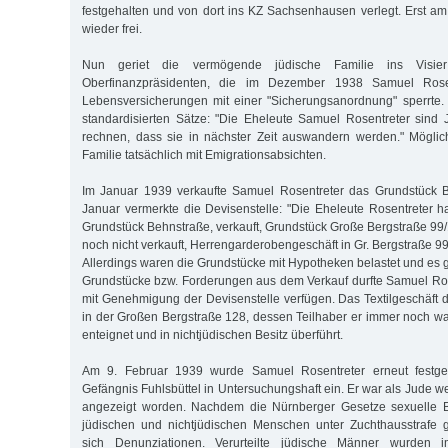
festgehalten und von dort ins KZ Sachsenhausen verlegt. Erst 
wieder frei.
Nun geriet die vermögende jüdische Familie ins Visi
Oberfinanzpräsidenten, die im Dezember 1938 Samuel Rose
Lebensversicherungen mit einer "Sicherungsanordnung" sperrte.
standardisierten Sätze: "Die Eheleute Samuel Rosentreter sind 
rechnen, dass sie in nächster Zeit auswandern werden." Möglic
Familie tatsächlich mit Emigrationsabsichten.
Im Januar 1939 verkaufte Samuel Rosentreter das Grundstück 
Januar vermerkte die Devisenstelle: "Die Eheleute Rosentreter
Grundstück Behnstraße, verkauft, Grundstück Große Bergstraße 99
noch nicht verkauft, Herrengarderobengeschäft in Gr. Bergstraße 99 
Allerdings waren die Grundstücke mit Hypotheken belastet und es 
Grundstücke bzw. Forderungen aus dem Verkauf durfte Samuel Ro
mit Genehmigung der Devisenstelle verfügen. Das Textilgeschäft 
in der Großen Bergstraße 128, dessen Teilhaber er immer noch war, 
enteignet und in nichtjüdischen Besitz überführt.
Am 9. Februar 1939 wurde Samuel Rosentreter erneut fest
Gefängnis Fuhlsbüttel in Untersuchungshaft ein. Er war als Jude
angezeigt worden. Nachdem die Nürnberger Gesetze sexuelle 
jüdischen und nichtjüdischen Menschen unter Zuchthausstrafe ge
sich Denunziationen. Verurteilte jüdische Männer wurden 