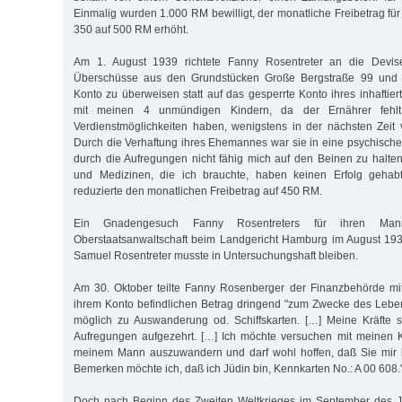
Einmalig wurden 1.000 RM bewilligt, der monatliche Freibetrag fü
350 auf 500 RM erhöht.
Am 1. August 1939 richtete Fanny Rosentreter an die Devisen
Überschüsse aus den Grundstücken Große Bergstraße 99 und U
Konto zu überweisen statt auf das gesperrte Konto ihres inhaftie
mit meinen 4 unmündigen Kindern, da der Ernährer fehl
Verdienstmöglichkeiten haben, wenigstens in der nächsten Zeit 
Durch die Verhaftung ihres Ehemannes war sie in eine psychische 
durch die Aufregungen nicht fähig mich auf den Beinen zu halten.
und Medizinen, die ich brauchte, haben keinen Erfolg gehab
reduzierte den monatlichen Freibetrag auf 450 RM.
Ein Gnadengesuch Fanny Rosentreters für ihren M
Oberstaatsanwaltschaft beim Landgericht Hamburg im August 193
Samuel Rosentreter musste in Untersuchungshaft bleiben.
Am 30. Oktober teilte Fanny Rosenberger der Finanzbehörde mit
ihrem Konto befindlichen Betrag dringend "zum Zwecke des Lebe
möglich zu Auswanderung od. Schiffskarten. […] Meine Kräfte 
Aufregungen aufgezehrt. […] Ich möchte versuchen mit meinen K
meinem Mann auszuwandern und darf wohl hoffen, daß Sie mir be
Bemerken möchte ich, daß ich Jüdin bin, Kennkarten No.: A 00 608.
Doch nach Beginn des Zweiten Weltkrieges im September des J