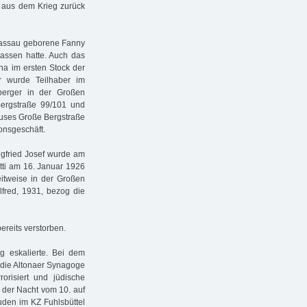
r aus dem Krieg zurück
 Passau geborene Fanny
elassen hatte. Auch das
ona im ersten Stock der
r wurde Teilhaber im
nberger in der Großen
ergstraße 99/101 und
auses Große Bergstraße
onsgeschäft.
egfried Josef wurde am
tti am 16. Januar 1926
eitweise in der Großen
fred, 1931, bezog die
ereits verstorben.
ng eskalierte. Bei dem
 die Altonaer Synagoge
rorisiert und jüdische
n der Nacht vom 10. auf
den im KZ Fuhlsbüttel