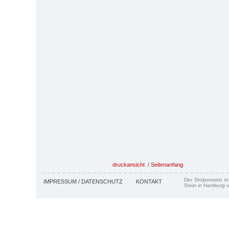
druckansicht
/
Seitenanfang
Der Stolperstein i
IMPRESSUM / DATENSCHUTZ
KONTAKT
Stein in Hamburg v