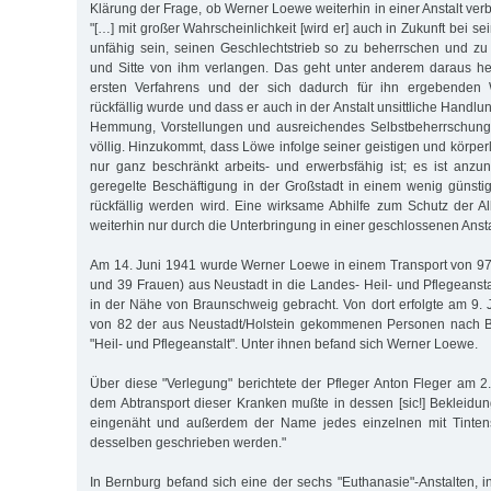
Klärung der Frage, ob Werner Loewe weiterhin in einer Anstalt ver
"[…] mit großer Wahrscheinlichkeit [wird er] auch in Zukunft bei s
unfähig sein, seinen Geschlechtstrieb so zu beherrschen und zu
und Sitte von ihm verlangen. Das geht unter anderem daraus her
ersten Verfahrens und der sich dadurch für ihn ergebenden
rückfällig wurde und dass er auch in der Anstalt unsittliche Hand
Hemmung, Vorstellungen und ausreichendes Selbstbeherrschung
völlig. Hinzukommt, dass Löwe infolge seiner geistigen und körper
nur ganz beschränkt arbeits- und erwerbsfähig ist; es ist anz
geregelte Beschäftigung in der Großstadt in einem wenig günsti
rückfällig werden wird. Eine wirksame Abhilfe zum Schutz der A
weiterhin nur durch die Unterbringung in einer geschlossenen Anstal
Am 14. Juni 1941 wurde Werner Loewe in einem Transport von 97
und 39 Frauen) aus Neustadt in die Landes- Heil- und Pflegeansta
in der Nähe von Braunschweig gebracht. Von dort erfolgte am 9. J
von 82 der aus Neustadt/Holstein gekommenen Personen nach Be
"Heil- und Pflegeanstalt". Unter ihnen befand sich Werner Loewe.
Über diese "Verlegung" berichtete der Pfleger Anton Fleger am 
dem Abtransport dieser Kranken mußte in dessen [sic!] Bekleidu
eingenäht und außerdem der Name jedes einzelnen mit Tintens
desselben geschrieben werden."
In Bernburg befand sich eine der sechs "Euthanasie"-Anstalten,