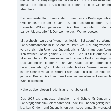
(heute Gaußstraße) eingeschult, die er bis zur 3. Klasse besuchte
damals die höchste.) Anschließend begann er eine Glaserlehre
abschloss.
Der verwitwete Hugo Loewe, der inzwischen als Kraftwagenführer 
Oktober 1928 die am 16. Juni 1907 in Hamburg geborene Arbei
Henriette Wilken geheiratet. Das Paar wohnte in der i
Langenfelderstraße 44. Dort wohnte auch Werner Loewe.
Mit sechzehn wurde er "wegen schlechten Betragens", so Werner
Landesaufnahmeheim in Selent im Osten von Kiel eingewiesen.
verbarg sich ein Urteil des Jugendgerichts Altona aus dem Aug
sich Werner Loewe gemäß § 176 Abs. 1 Ziff. 3 StGB (frühere F
Missbrauchs von Kindern sowie der Erregung öffentlichen Ärgerni
Das Jugendschöffengericht sah von Strafe ab und ordnete sta
Fürsorgeerziehung" an. In den Gründen hieß es: "Werner Loewe ist s
ist der Onanie verfallen, vergreift sich auch unsittlich an Kinde
jüngeren Bruder. Das Elternhaus kann bei dem offenbar keimgesc
Wandel schaffen."
Näheres über diesen Bruder ist uns nicht bekannt.
Das 1927 als Landesaufnahmeheim und Schule für Jungen un
Landesjugendheim Selent nahm seit Ende 1928 neben geistig beh
kranken Kindern und Jugendlichen auch sogenannte Schwererzieh