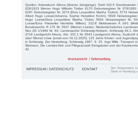
Quellen: Adressbuch Altona (diverse Jahrgänge); StaH 332-5 Standesämter 1
828/1913 Werner Hugo Wilhelm Tödter, 6170 Geburtsregister Nr. 678/1893 
6287 Geburtsregister Nr. 3274 (Dora Leopoldine Martha Tödter), 5774 Heiratsr
Albert Hugo Loewe/Johanna Sophie Heraldine Krohn), 5829 Heiratsregister 
Hugo Loewe/Dora Leopoldine Martha Tödter, 5854 Heiratsregister Nr. 50
Loewe/Erna Friederike Henriette Wilken), 332-8 Meldewesen A 34/1 (Meld
Bundesarchiv R 179 Nr. 3547 (Werner Loewe); Niedersächsisches Landesarch
Neu ZG 1/1984 Nr. 64; Landesarchiv Schleswig-Holstein, Schleswig 64.1, Abt.
4718 Landgericht Altona, Abt. 352.1 Nr. 6543 Landgericht Altona; Auskunft
über Werner Löwe (email vom 16.12.2025). 125 Jahre Kinder- und Jugendpsyc
in Schleswig, Der Hesterberg, Schleswig 1997, S. 25. Ingo Wille, Transport 
Weimann, Die Landes-Heil- und Pflegeanstalt Königslutter und der Krankenm
42.
druckansicht
/
Seitenanfang
Der Stolperstein i
IMPRESSUM / DATENSCHUTZ
KONTAKT
Stein in Hamburg v