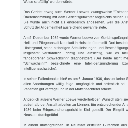
Weise straffällig" werden würde.
Das Gericht erwog auch Werner Loewes zwangsweise "Entmannun
Übereinstimmung mit dem Gerichtsgutachter angesichts seiner Jug
Sie wurde auch nicht als erforderlich angesehen, weil die Ans
Schutz der Allgemeinheit ausreichend gewährleistete.
Am 5. Dezember 1935 wurde Werner Loewe vom Gerichtsgefängnis 
Heil- und Pflegeanstalt Neustadt in Holstein überstellt. Dort beschr
Hintergrund, seine bisherigen Schulleistungen und Beschäftigunge
insgesamt verständlich, richtig und einsichtig, wie es hi
"angeborener Schwachsinn" diagnostiziert. (Der heute nicht me
"Schwachsinn" bezeichnete eine Intelligenzminderung b
Intelligenzschwäche).
In seiner Patientenakte hieß es am 6. Januar 1936, dass er keine S
allen Anordnungen willig folge, umgänglich und ordentlich sei
Patienten gut vertrage und in der Mattenflechterei arbeite.
Angeblich äußerte Werner Loewe wiederholt den Wunsch sterilisi
außerhalb der Anstalt arbeiten zu können. Ein entsprechender Ant
1936 beim Erbgesundheitsgericht in Kiel gestellt. Der Eingriff w
Neustadt durchgeführt.
In einem umfangreichen, in Neustadt erstellten Gutachten au