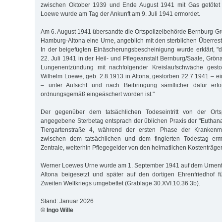
zwischen Oktober 1939 und Ende August 1941 mit Gas getötet
Loewe wurde am Tag der Ankunft am 9. Juli 1941 ermordet.
Am 6. August 1941 übersandte die Ortspolizeibehörde Bernburg-G
Hamburg-Altona eine Urne, angeblich mit den sterblichen Überre
In der beigefügten Einäscherungsbescheinigung wurde erklärt, 
22. Juli 1941 in der Heil- und Pflegeanstalt Bernburg/Saale, Grönae
Lungenentzündung mit nachfolgender Kreislaufschwäche ges
Wilhelm Loewe, geb. 2.8.1913 in Altona, gestorben 22.7.1941 – e
– unter Aufsicht und nach Beibringung sämtlicher dafür erfo
ordnungsgemäß eingeäschert worden ist."
Der gegenüber dem tatsächlichen Todeseintritt von der Ortsp
angegebene Sterbetag entsprach der üblichen Praxis der "Euthanas
Tiergartenstraße 4, während der ersten Phase der Krankenm
zwischen dem tatsächlichen und dem fingierten Todestag ermö
Zentrale, weiterhin Pflegegelder von den heimatlichen Kostenträger
Werner Loewes Urne wurde am 1. September 1941 auf dem Urnenfe
Altona beigesetzt und später auf den dortigen Ehrenfriedhof f
Zweiten Weltkriegs umgebettet (Grablage 30.XVI.10.36 3b).
Stand: Januar 2026
© Ingo Wille