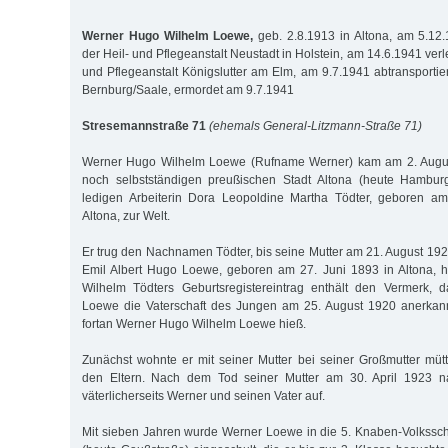
Werner Hugo Wilhelm Loewe,
geb. 2.8.1913 in Altona, am 5.1
der Heil- und Pflegeanstalt Neustadt in Holstein, am 14.6.1941 verl
und Pflegeanstalt Königslutter am Elm, am 9.7.1941 abtransportier
Bernburg/Saale, ermordet am 9.7.1941
Stresemannstraße 71
(ehemals General-Litzmann-Straße 71)
Werner Hugo Wilhelm Loewe (Rufname Werner) kam am 2. Augus
noch selbstständigen preußischen Stadt Altona (heute Hambur
ledigen Arbeiterin Dora Leopoldine Martha Tödter, geboren a
Altona, zur Welt.
Er trug den Nachnamen Tödter, bis seine Mutter am 21. August 
Emil Albert Hugo Loewe, geboren am 27. Juni 1893 in Altona, h
Wilhelm Tödters Geburtsregistereintrag enthält den Vermerk, 
Loewe die Vaterschaft des Jungen am 25. August 1920 anerkan
fortan Werner Hugo Wilhelm Loewe hieß.
Zunächst wohnte er mit seiner Mutter bei seiner Großmutter mütte
den Eltern. Nach dem Tod seiner Mutter am 30. April 1923 n
väterlicherseits Werner und seinen Vater auf.
Mit sieben Jahren wurde Werner Loewe in die 5. Knaben-Volkssch