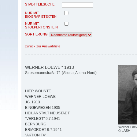
STADTTEILSUCHE
NUR MIT
BIOGRAFIETEXTEN
NUR MIT
STOLPERTONSTEIN
SORTIERUNG
zurück zur Auswahlliste
WERNER LOEWE * 1913
Stresemannstraße 71 (Altona, Altona-Nord)
HIER WOHNTE
WERNER LOEWE
JG. 1913
EINGEWIESEN 1935
HEILANSTALT NEUSTADT
"VERLEGT" 9.7.1941
BERNBURG
Werner Loe
ERMORDET 9.7.1941
© LASH
"AKTION T4"