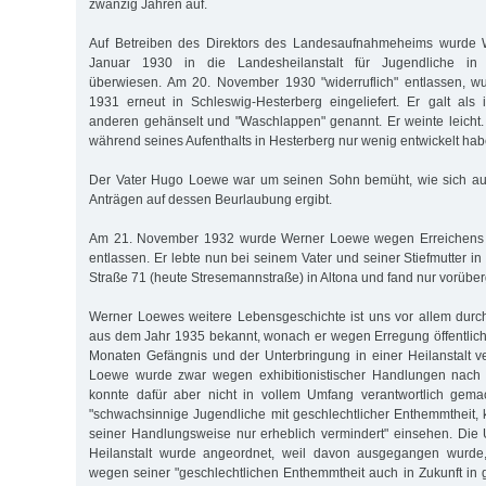
zwanzig Jahren auf.
Auf Betreiben des Direktors des Landesaufnahmeheims wurde
Januar 1930 in die Landesheilanstalt für Jugendliche in 
überwiesen. Am 20. November 1930 "widerruflich" entlassen, w
1931 erneut in Schleswig-Hesterberg eingeliefert. Er galt als i
anderen gehänselt und "Waschlappen" genannt. Er weinte leicht. 
während seines Aufenthalts in Hesterberg nur wenig entwickelt hab
Der Vater Hugo Loewe war um seinen Sohn bemüht, wie sich au
Anträgen auf dessen Beurlaubung ergibt.
Am 21. November 1932 wurde Werner Loewe wegen Erreichens 
entlassen. Er lebte nun bei seinem Vater und seiner Stiefmutter i
Straße 71 (heute Stresemannstraße) in Altona und fand nur vorüber
Werner Loewes weitere Lebensgeschichte ist uns vor allem durch e
aus dem Jahr 1935 bekannt, wonach er wegen Erregung öffentlich
Monaten Gefängnis und der Unterbringung in einer Heilanstalt ve
Loewe wurde zwar wegen exhibitionistischer Handlungen nach §
konnte dafür aber nicht in vollem Umfang verantwortlich gem
"schwachsinnige Jugendliche mit geschlechtlicher Enthemmtheit,
seiner Handlungsweise nur erheblich vermindert" einsehen. Die 
Heilanstalt wurde angeordnet, weil davon ausgegangen wurd
wegen seiner "geschlechtlichen Enthemmtheit auch in Zukunft in g