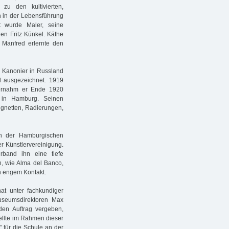
zu den kultivierten,
h in der Lebensführung
t wurde Maler, seine
en Fritz Künkel. Käthe
 Manfred erlernte den
s Kanonier in Russland
al ausgezeichnet. 1919
ernahm er Ende 1920
d in Hamburg. Seinen
Vignetten, Radierungen,
n der Hamburgischen
er Künstlervereinigung.
band ihn eine tiefe
n, wie Alma del Banco,
n engem Kontakt.
t unter fachkundiger
useumsdirektoren Max
en Auftrag vergeben,
tellte im Rahmen dieser
 für die Schule an der