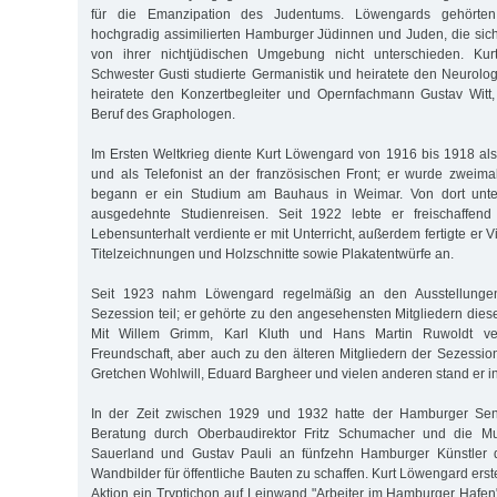
für die Emanzipation des Judentums. Löwengards gehörten 
hochgradig assimilierten Hamburger Jüdinnen und Juden, die sic
von ihrer nichtjüdischen Umgebung nicht unterschieden. Kur
Schwester Gusti studierte Germanistik und heiratete den Neurolog
heiratete den Konzertbegleiter und Opernfachmann Gustav Witt,
Beruf des Graphologen.
Im Ersten Weltkrieg diente Kurt Löwengard von 1916 bis 1918 al
und als Telefonist an der französischen Front; er wurde zweim
begann er ein Studium am Bauhaus in Weimar. Von dort unt
ausgedehnte Studienreisen. Seit 1922 lebte er freischaffen
Lebensunterhalt verdiente er mit Unterricht, außerdem fertigte er 
Titelzeichnungen und Holzschnitte sowie Plakatentwürfe an.
Seit 1923 nahm Löwengard regelmäßig an den Ausstellunge
Sezession teil; er gehörte zu den angesehensten Mitgliedern dies
Mit Willem Grimm, Karl Kluth und Hans Martin Ruwoldt ver
Freundschaft, aber auch zu den älteren Mitgliedern der Sezessio
Gretchen Wohlwill, Eduard Bargheer und vielen anderen stand er i
In der Zeit zwischen 1929 und 1932 hatte der Hamburger Sena
Beratung durch Oberbaudirektor Fritz Schumacher und die M
Sauerland und Gustav Pauli an fünfzehn Hamburger Künstler d
Wandbilder für öffentliche Bauten zu schaffen. Kurt Löwengard ers
Aktion ein Tryptichon auf Leinwand "Arbeiter im Hamburger Hafen"