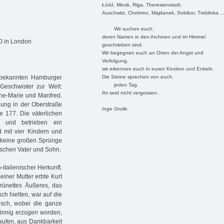
Łódź, Minsk, Riga, Theresienstadt,
Auschwitz, Chelmno, Majdanek, Sobibor, Treblinka ..
Wir suchen euch,
deren Namen in den Archiven und im Himmel
0 in London
geschrieben sind.
Wir begegnen euch an Orten der Angst und
Verfolgung,
wir erkennen euch in euren Kindern und Enkeln.
Die Steine sprechen von euch,
 bekannten Hamburger
jeden Tag.
Geschwister zur Welt:
Ihr seid nicht vergessen.
the-Marie und Manfred.
ung in der Oberstraße
Inge Grolle
e 177. Die väterlichen
g und betrieben ein
 mit vier Kindern und
e keine großen Sprünge
ischen Vater und Sohn.
italienischer Herkunft.
seiner Mutter erbte Kurt
rünettes Äußeres, das
sch hielten, war auf die
lisch, wobei die ganze
isinnig erzogen worden,
aufen, aus Dankbarkeit