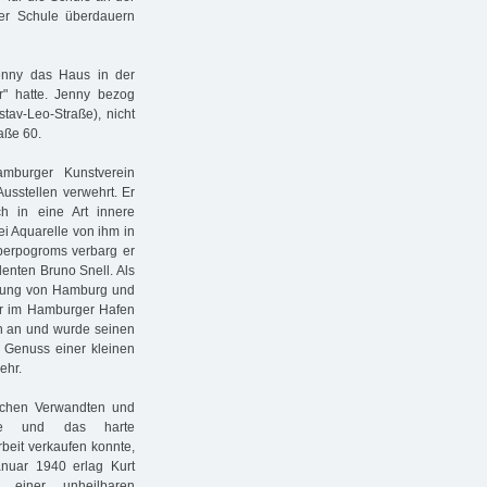
ser Schule überdauern
nny das Haus in der
er" hatte. Jenny bezog
av-Leo-Straße), nicht
aße 60.
mburger Kunstverein
usstellen verwehrt. Er
h in eine Art innere
ei Aquarelle von ihm in
erpogroms verbarg er
enten Bruno Snell. Als
nnung von Hamburg und
 er im Hamburger Hafen
on an und wurde seinen
 Genuss einer kleinen
ehr.
schen Verwandten und
che und das harte
beit verkaufen konnte,
nuar 1940 erlag Kurt
einer unheilbaren