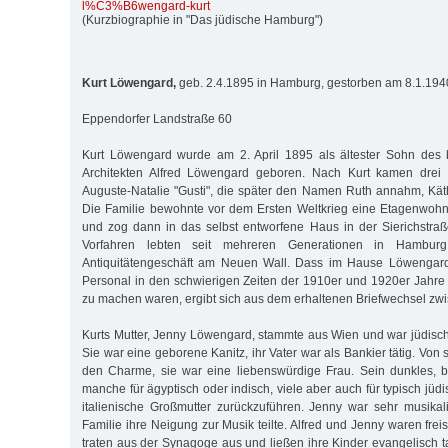
l%C3%B6wengard-kurt
(Kurzbiographie in "Das jüdische Hamburg")
Kurt Löwengard,
geb. 2.4.1895 in Hamburg, gestorben am 8.1.194
Eppendorfer Landstraße 60
Kurt Löwengard wurde am 2. April 1895 als ältester Sohn des
Architekten Alfred Löwengard geboren. Nach Kurt kamen drei 
Auguste-Natalie "Gusti", die später den Namen Ruth annahm, Kä
Die Familie bewohnte vor dem Ersten Weltkrieg eine Etagenwohn
und zog dann in das selbst entworfene Haus in der Sierichstraß
Vorfahren lebten seit mehreren Generationen in Hambur
Antiquitätengeschäft am Neuen Wall. Dass im Hause Löwengard
Personal in den schwierigen Zeiten der 1910er und 1920er Jahr
zu machen waren, ergibt sich aus dem erhaltenen Briefwechsel zw
Kurts Mutter, Jenny Löwengard, stammte aus Wien und war jüdisch-
Sie war eine geborene Kanitz, ihr Vater war als Bankier tätig. Von 
den Charme, sie war eine liebenswürdige Frau. Sein dunkles, b
manche für ägyptisch oder indisch, viele aber auch für typisch jüdi
italienische Großmutter zurückzuführen. Jenny war sehr musika
Familie ihre Neigung zur Musik teilte. Alfred und Jenny waren fre
traten aus der Synagoge aus und ließen ihre Kinder evangelisch t