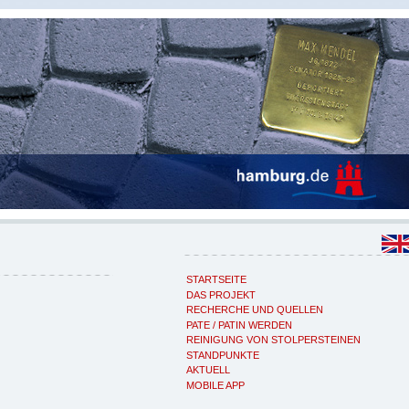
STARTSEITE
DAS PROJEKT
RECHERCHE UND QUELLEN
PATE / PATIN WERDEN
REINIGUNG VON STOLPERSTEINEN
STANDPUNKTE
AKTUELL
MOBILE APP