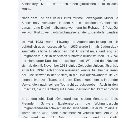
Schlankreye Nr. 13, das durch einen glücklichen Zufall in die
konnte.
Nach dem Tod des Vaters 1929 musste Löwengards Mutter Je
Sierichstraße verkaufen, in dem Kurt ein schönes "Giebelateli
danach eine Dreieinhalbzimmerwohnung im Rehagen 9 (jetzt Gust
weit von Kurt Löwengards Wohnatelier an der Eppendorfer Landstr
Im Mai 1933 wurde Löwengards Aquarellausstellung im Ha
behördlich geschlossen, ab April 1935 wurde ihm als Juden das A
sammelte etliche Erfahrungen mit Antisemitismus und zog sic
Emigration zurück. In der Aktion "Entartete Kunst" wurden 1937 zw
der Hamburger Kunsthalle beschlagnahmt. Während des Novemb
sich ab dem 9. November 1938 einige Zeit beim Universitätspräsid
er im Mai 1939 nach London ausreisen konnte, fiel ihm die Tre
der Elbe schwer. In der Absicht, in die USA auszuwandern, ließ
einen Liftvan zum Transport lagern. Dieser kam niemals in Lond
Verwandten nach seinem Tod nicht zurückgegeben. Auch in den
Erbschaft, die in Hamburg auf einem Sperrkonto lag, kam er nicht m
In London lebte Kurt Löwengard noch sieben Monate bei jüdi
Freunden. Schwere Existenzsorgen, die Wohnungssu
Emigrantendasein schwächten ihn zusehends. Da er kaum eine Ar
waren seine USA-Pläne nicht mehr zu verwirklichen. Am 8. Ja
Löwengard mit 44 Jahren in einer Londoner Klinik 