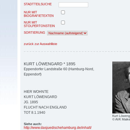
STADTTEILSUCHE
NUR MIT
BIOGRAFIETEXTEN
NUR MIT
STOLPERTONSTEIN
SORTIERUNG
zurück zur Auswahlliste
KURT LÖWENGARD * 1895
Eppendorfer Landstraße 60 (Hamburg-Nord,
Eppendorf)
HIER WOHNTE
KURT LÖWENGARD
JG. 1895
FLUCHT NACH ENGLAND
TOT 8.1.1940
Kurt Löweng
© AVK Maik
Siehe auch:
http:/
/
www.dasjuedischehamburg.de/
inhalt/