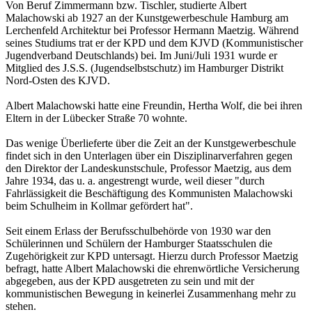
Von Beruf Zimmermann bzw. Tischler, studierte Albert
Malachowski ab 1927 an der Kunstgewerbeschule Hamburg am
Lerchenfeld Architektur bei Professor Hermann Maetzig. Während
seines Studiums trat er der KPD und dem KJVD (Kommunistischer
Jugendverband Deutschlands) bei. Im Juni/Juli 1931 wurde er
Mitglied des J.S.S. (Jugendselbstschutz) im Hamburger Distrikt
Nord-Osten des KJVD.
Albert Malachowski hatte eine Freundin, Hertha Wolf, die bei ihren
Eltern in der Lübecker Straße 70 wohnte.
Das wenige Überlieferte über die Zeit an der Kunstgewerbeschule
findet sich in den Unterlagen über ein Disziplinarverfahren gegen
den Direktor der Landeskunstschule, Professor Maetzig, aus dem
Jahre 1934, das u. a. angestrengt wurde, weil dieser "durch
Fahrlässigkeit die Beschäftigung des Kommunisten Malachowski
beim Schulheim in Kollmar gefördert hat".
Seit einem Erlass der Berufsschulbehörde von 1930 war den
Schülerinnen und Schülern der Hamburger Staatsschulen die
Zugehörigkeit zur KPD untersagt. Hierzu durch Professor Maetzig
befragt, hatte Albert Malachowski die ehrenwörtliche Versicherung
abgegeben, aus der KPD ausgetreten zu sein und mit der
kommunistischen Bewegung in keinerlei Zusammenhang mehr zu
stehen.