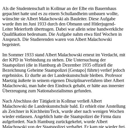
Als die Studentenschaft in Kollmar an der Elbe ein Bauernhaus
gepachtet hatte und es zu einem Schullandheim umbauen wollte,
wünschte sie Albert Malachowski als Bauleiter. Diese Aufgabe
wurde ihm im Juni 1933 durch den Obmann und Hitlerjugend-
Leiter Meierforth übertragen. Dabei war allein seine handwerkliche
Qualifikation bedeutsam. Die Aufgabe nahm etwa fünf Wochen in
Anspruch. Die Studierenden waren von Albert Malachowski
begeistert.
Im Sommer 1933 stand Albert Malachowski erneut im Verdacht, mit
der KPD in Verbindung zu stehen. Die Untersuchung der
Staatspolizei (die in Hamburg ab Dezember 1935 offiziell die
Bezeichnung Geheime Staatspolizei [Gestapo] führte) verlief jedoch
ergebnislos. Er durfte an der Landeskunstschule bleiben. Professor
Maetzig äußerte in seinem eigenen Disziplinarverfahren über Albert
Malachowski, man habe den Eindruck gehabt, er hätte aus innerster
Überzeugung zum Nationalsozialismus gefunden.
Nach Abschluss der Tätigkeit in Kollmar verließ Albert
Malachowski die Landeskunstschule bald. Er erhielt eine Anstellung
als Zeichner in Kirchheim/Teck, wurde aber nach wenigen Wochen
wieder entlassen. Angeblich hatte die Staatspolizei die Firma dazu
aufgefordert. Nach Hamburg zurückgekehrt, wurde Albert
Malachowski von der Staatspolizei verhaftet. Er kam nie wieder frei.