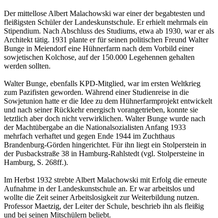
Der mittellose Albert Malachowski war einer der begabtesten und
fleißigsten Schüler der Landeskunstschule. Er erhielt mehrmals ein
Stipendium. Nach Abschluss des Studiums, etwa ab 1930, war er als
Architekt tätig. 1931 plante er für seinen politischen Freund Walter
Bunge in Meiendorf eine Hühnerfarm nach dem Vorbild einer
sowjetischen Kolchose, auf der 150.000 Legehennen gehalten
werden sollten.
Walter Bunge, ebenfalls KPD-Mitglied, war im ersten Weltkrieg
zum Pazifisten geworden. Während einer Studienreise in die
Sowjetunion hatte er die Idee zu dem Hühnerfarmprojekt entwickelt
und nach seiner Rückkehr energisch vorangetrieben, konnte sie
letztlich aber doch nicht verwirklichen. Walter Bunge wurde nach
der Machtübergabe an die Nationalsozialisten Anfang 1933
mehrfach verhaftet und gegen Ende 1944 im Zuchthaus
Brandenburg-Görden hingerichtet. Für ihn liegt ein Stolperstein in
der Pusbackstraße 38 in Hamburg-Rahlstedt (vgl. Stolpersteine in
Hamburg, S. 268ff.).
Im Herbst 1932 strebte Albert Malachowski mit Erfolg die erneute
Aufnahme in der Landeskunstschule an. Er war arbeitslos und
wollte die Zeit seiner Arbeitslosigkeit zur Weiterbildung nutzen.
Professor Maetzig, der Leiter der Schule, beschrieb ihn als fleißig
und bei seinen Mitschülern beliebt.