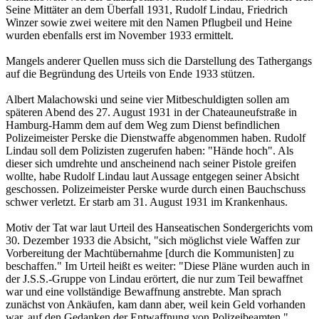
Seine Mittäter an dem Überfall 1931, Rudolf Lindau, Friedrich
Winzer sowie zwei weitere mit den Namen Pflugbeil und Heine
wurden ebenfalls erst im November 1933 ermittelt.
Mangels anderer Quellen muss sich die Darstellung des Tathergangs
auf die Begründung des Urteils von Ende 1933 stützen.
Albert Malachowski und seine vier Mitbeschuldigten sollen am
späteren Abend des 27. August 1931 in der Chateauneufstraße in
Hamburg-Hamm dem auf dem Weg zum Dienst befindlichen
Polizeimeister Perske die Dienstwaffe abgenommen haben. Rudolf
Lindau soll dem Polizisten zugerufen haben: "Hände hoch". Als
dieser sich umdrehte und anscheinend nach seiner Pistole greifen
wollte, habe Rudolf Lindau laut Aussage entgegen seiner Absicht
geschossen. Polizeimeister Perske wurde durch einen Bauchschuss
schwer verletzt. Er starb am 31. August 1931 im Krankenhaus.
Motiv der Tat war laut Urteil des Hanseatischen Sondergerichts vom
30. Dezember 1933 die Absicht, "sich möglichst viele Waffen zur
Vorbereitung der Machtübernahme [durch die Kommunisten] zu
beschaffen." Im Urteil heißt es weiter: "Diese Pläne wurden auch in
der J.S.S.-Gruppe von Lindau erörtert, die nur zum Teil bewaffnet
war und eine vollständige Bewaffnung anstrebte. Man sprach
zunächst von Ankäufen, kam dann aber, weil kein Geld vorhanden
war, auf den Gedanken der Entwaffnung von Polizeibeamten."