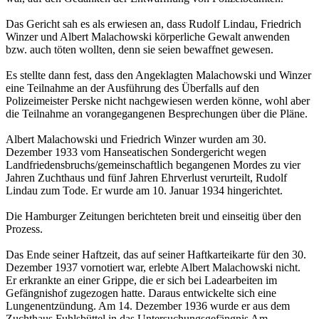
Das Gericht sah es als erwiesen an, dass Rudolf Lindau, Friedrich
Winzer und Albert Malachowski körperliche Gewalt anwenden
bzw. auch töten wollten, denn sie seien bewaffnet gewesen.
Es stellte dann fest, dass den Angeklagten Malachowski und Winzer
eine Teilnahme an der Ausführung des Überfalls auf den
Polizeimeister Perske nicht nachgewiesen werden könne, wohl aber
die Teilnahme an vorangegangenen Besprechungen über die Pläne.
Albert Malachowski und Friedrich Winzer wurden am 30.
Dezember 1933 vom Hanseatischen Sondergericht wegen
Landfriedensbruchs/gemeinschaftlich begangenen Mordes zu vier
Jahren Zuchthaus und fünf Jahren Ehrverlust verurteilt, Rudolf
Lindau zum Tode. Er wurde am 10. Januar 1934 hingerichtet.
Die Hamburger Zeitungen berichteten breit und einseitig über den
Prozess.
Das Ende seiner Haftzeit, das auf seiner Haftkarteikarte für den 30.
Dezember 1937 vornotiert war, erlebte Albert Malachowski nicht.
Er erkrankte an einer Grippe, die er sich bei Ladearbeiten im
Gefängnishof zugezogen hatte. Daraus entwickelte sich eine
Lungenentzündung. Am 14. De­zem­ber 1936 wurde er aus dem
Zuchthaus Fuhlsbüttel in das Untersuchungsgefängnis Am