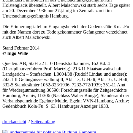
Holstenglacis überstellt. Albert Malachowski starb sechs Tage später
am 20. Dezember 1936 nur 27-jährig im Zentrallazarett im
Untersuchungsgefängnis Hamburg.
Die Erinnerungstafel im Eingangsbereich der Gedenkstätte Kola-Fu
mit den Namen dort zu Tode gekommener Gefangener verzeichnet
auch Albert Malachowski.
Stand Februar 2014
© Ingo Wille
Quellen: AB; StaH 221-10 Dienststrafkammer, 162 Bd. 4
(Disziplinarverfahren Prof. Maetzig); 213-11 Staatsanwaltschaft
Landgericht – Strafsachen, L0004/38 (Rudolf Lindau und andere);
242-1 II Gefängnisverwaltung II, Abl. 13, U-Haft, Abl. 16, U-Haft;
332-5 Standesämter 1052-323/1936, 7232-772/1939; 351-11 Amt
für Wiedergutmachung 36590; Forschungsstelle für Zeitgeschichte
Hamburg, Archiv, 11/306 (Nachlass Walter Bunge); Standesamt der
Verbandsgemeinde Egelner Mulde, Egeln; VVN-Hamburg, Archiv;
Gedenkbuch Kola-Fu, S. 63, Hamburger Anzeiger 1933.
druckansicht
/
Seitenanfang