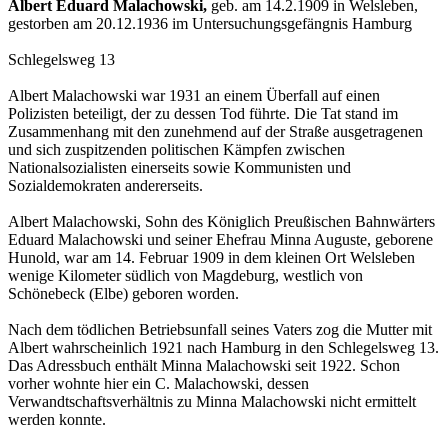
Albert Eduard Malachowski,
geb. am 14.2.1909 in Welsleben,
gestorben am 20.12.1936 im Untersuchungsgefängnis Hamburg
Schlegelsweg 13
Albert Malachowski war 1931 an einem Überfall auf einen
Polizisten beteiligt, der zu dessen Tod führte. Die Tat stand im
Zusammenhang mit den zunehmend auf der Straße ausgetragenen
und sich zuspitzenden politischen Kämpfen zwischen
Nationalsozialisten einerseits sowie Kommunisten und
Sozialdemokraten andererseits.
Albert Malachowski, Sohn des Königlich Preußischen Bahnwärters
Eduard Malachowski und seiner Ehefrau Minna Auguste, geborene
Hunold, war am 14. Februar 1909 in dem kleinen Ort Welsleben
wenige Kilometer südlich von Magdeburg, westlich von
Schönebeck (Elbe) geboren worden.
Nach dem tödlichen Betriebsunfall seines Vaters zog die Mutter mit
Albert wahrscheinlich 1921 nach Hamburg in den Schlegelsweg 13.
Das Adressbuch enthält Minna Malachowski seit 1922. Schon
vorher wohnte hier ein C. Malachowski, dessen
Verwandtschaftsverhältnis zu Minna Malachowski nicht ermittelt
werden konnte.