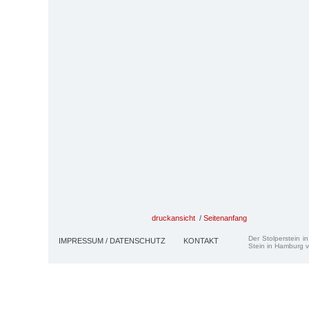
druckansicht
/
Seitenanfang
Der Stolperstein i
IMPRESSUM / DATENSCHUTZ
KONTAKT
Stein in Hamburg v