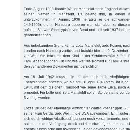
Ende August 1938 konnte Walter Mansfeldt nach England auswan
seinen Namen in Mansfield. Es gelang ihm, in einem ka
unterzukommen. Im August 1938 heiratete er die schwanger
14.9.1906), die in Hamburg geboren war, sich aber zu diesem
aufhielt. Sie war Stenotypistin von Beruf und soll seit 1937 bei
gearbeitet haben.
Aus unbekanntem Grund kehrte Lotte Mansfeldt, geb. Posner, nac
London nach Hamburg zurück und brachte hier am 9. Dezember 1
zur Welt. Sie lebte mit dem Kind in der Schlüterstraße 5 "bei 
Familienangehörigen. Ob und wie weit sie Kontakt zur Familie ihre
den vorhandenen Dokumenten nicht ersichtlich.
Am 19. Juli 1942 musste sie mit der noch nicht vierjährigen
Theresienstadt antreten, wo sie am 16. April 1943 starb. Ihr Kin
1944, mit dem gleichen Transport wie seine Tante Erica, nach 
ermordet. Für Lotte und Bela Mansfeldt sollen Stolpersteine vor 
5 verlegt werden.
Lottes Bruder, der ehemalige Amtsrichter Walter Posner (geb. 23.
seiner Frau Gerda, geb. Weil, in die USA auswandern. Er litt unt
sich durch widrige Arbeitsbedingungen noch verschlimmerte, und 
hatte durch den Verfolgungsdruck und die schwierigen Lebensumst
ebenfalls physische und psychische Leiden davongetragen. Sie star