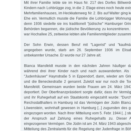
Mit ihrer Familie lebte sie im Haus Nr. 217 des Dorfes Billwerde
Kindern nach Lohbrügge zog, in die 2. Etage eines noch heute exis
Mehrfamilienhauses, im Heckkatenweg Nr. 2. Bis auf Walter ging k
Ehe ein. Vermutlich musste die Familie die Lohbrügger Wohnung u
denn 1936 siedelte sie ins traditionell "jüdische" Hamburger Grin
Behörden be­gannen, die jüdische Bevölkerung zu konzentrieren. 
war Hochallee 25, zeitweise lebten alle Familienmitglieder zusam
Der Sohn Erwin, dessen Beruf mit "Lagerist" und "kaufmänn
angegeben wurde, starb am 26. September 1936 im Elisab
unbekannter Ursache. Er wurde nur 27 Jahre alt.
Blanca Mansfeldt musste in den nächsten Jahren häufiger da
während drei ihrer Kinder nach und nach auswanderten. Als
"Judenhäuser" Haynstraße 5 in Eppendorf, dann, wieder am Gri
und die Beneckestraße 2 genannt. Zuletzt war nur noch die Toc
Mansfeldt. Gemeinsam wurden beide Frau­en am 24. März 1943
deportiert. Der Oberfinanzpräsident sorgte dafür, dass ihr Ver
und ihr Ruhegehalt auf ein Staatskonto eingezahlt wurde: "Dur
Reichsstatthalters in Hamburg ist das Vermögen der Jüdin Blanc
Löwenstein, wohnhaft gewesen in Hamburg [...] zuguns­ten des 
eingezogen worden. Nach Ihrer Mitteilung vom 5. Febr. 1944 [...] st
der Anspruch auf Zahlung eines Ruhegehalts zu. Dieser 
eingezogenen Vermögen. Die Jüdin ist am 24. März 1943 abgescho
Mitteilung des Zentralamts für die Regelung der Judenfrage in