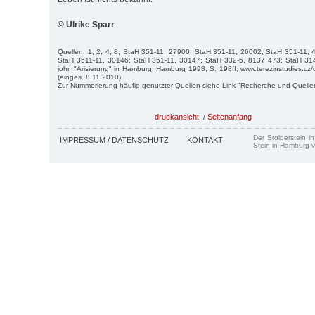
© Ulrike Sparr
Quellen: 1; 2; 4; 8; StaH 351-11, 27900; StaH 351-11, 26002; StaH 351-11,
StaH 3511-11, 30146; StaH 351-11, 30147; StaH 332-5, 8137 473; StaH 31
johr, "Arisierung" in Hamburg, Hamburg 1998, S. 198ff; www.terezinstudies.cz
(einges. 8.11.2010).
Zur Nummerierung häufig genutzter Quellen siehe Link "Recherche und Quelle
druckansicht
/
Seitenanfang
Der Stolperstein i
IMPRESSUM / DATENSCHUTZ
KONTAKT
Stein in Hamburg v