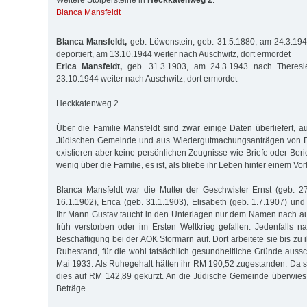
Weitere Stolpersteine in
Heckkatenweg 2
:
Blanca Mansfeldt
Blanca Mansfeldt,
geb. Löwenstein, geb. 31.5.1880, am 24.3.194
deportiert, am 13.10.1944 weiter nach Auschwitz, dort ermordet
Erica Mansfeldt,
geb. 31.3.1903, am 24.3.1943 nach Theresien
23.10.1944 weiter nach Auschwitz, dort ermordet
Heckkatenweg 2
Über die Familie Mansfeldt sind zwar einige Daten überliefert, a
Jüdischen Gemeinde und aus Wiedergutmachungsanträgen von Fa
existieren aber keine persönlichen Zeugnisse wie Briefe oder Beri
wenig über die Familie, es ist, als bliebe ihr Leben hinter einem V
Blanca Mansfeldt war die Mutter der Geschwister Ernst (geb. 27
16.1.1902), Erica (geb. 31.1.1903), Elisabeth (geb. 1.7.1907) und
Ihr Mann Gustav taucht in den Unterlagen nur dem Namen nach auf,
früh verstorben oder im Ersten Weltkrieg gefallen. Jedenfalls
Beschäftigung bei der AOK Stormarn auf. Dort arbeitete sie bis zu 
Ruhestand, für die wohl tatsächlich gesundheitliche Gründe aus
Mai 1933. Als Ruhegehalt hätten ihr RM 190,52 zugestanden. Da si
dies auf RM 142,89 gekürzt. An die Jüdische Gemeinde überwies 
Beträge.