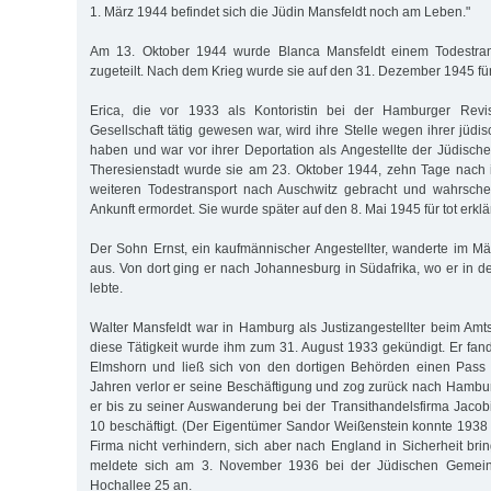
1. März 1944 befindet sich die Jüdin Mansfeldt noch am Leben."
Am 13. Oktober 1944 wurde Blanca Mansfeldt einem Todestran
zugeteilt. Nach dem Krieg wurde sie auf den 31. Dezember 1945 für t
Erica, die vor 1933 als Kontoristin bei der Hamburger Revi
Gesellschaft tätig gewesen war, wird ihre Stelle wegen ihrer jüdi
haben und war vor ihrer Deportation als Angestellte der Jüdisch
Theresienstadt wurde sie am 23. Oktober 1944, zehn Tage nach i
weiteren Todestransport nach Auschwitz gebracht und wahrschei
Ankunft ermordet. Sie wurde später auf den 8. Mai 1945 für tot erklär
Der Sohn Ernst, ein kaufmännischer Angestellter, wanderte im 
aus. Von dort ging er nach Johannesburg in Südafrika, wo er in 
lebte.
Walter Mansfeldt war in Hamburg als Justizangestellter beim Amts
diese Tätigkeit wurde ihm zum 31. August 1933 gekündigt. Er fand
Elmshorn und ließ sich von den dortigen Behörden einen Pass 
Jahren verlor er seine Beschäftigung und zog zurück nach Hambu
er bis zu seiner Auswanderung bei der Transithandelsfirma Jac
10 beschäftigt. (Der Eigentümer Sandor Weißenstein konnte 1938 d
Firma nicht verhindern, sich aber nach England in Sicherheit bri
meldete sich am 3. November 1936 bei der Jüdischen Gemein
Hochallee 25 an.