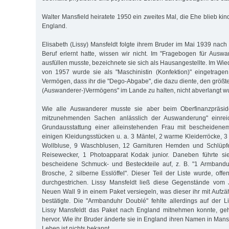
Walter Mansfield heiratete 1950 ein zweites Mal, die Ehe blieb kind
England.
Elisabeth (Lissy) Mansfeldt folgte ihrem Bruder im Mai 1939 nach
Beruf erlernt hatte, wissen wir nicht. Im "Fragebogen für Ausw
ausfüllen musste, bezeichnete sie sich als Hausangestellte. Im W
von 1957 wurde sie als "Maschinistin (Konfektion)" eingetrage
Vermögen, dass ihr die "Dego-Abgabe", die dazu diente, den größte
(Auswanderer-)Vermögens" im Lande zu halten, nicht abverlangt w
Wie alle Auswanderer musste sie aber beim Oberfinanzpräside
mitzunehmenden Sachen anlässlich der Auswanderung" einreich
Grundausstattung einer alleinstehenden Frau mit bescheide
einigen Kleidungsstücken u. a. 3 Mäntel, 2 warme Kleiderröcke, 3 
Wollbluse, 9 Waschblusen, 12 Garnituren Hemden und Schlüpfe
Reisewecker, 1 Photoapparat Kodak junior. Daneben führte sie
bescheidene Schmuck- und Besteckteile auf, z. B. "1 Armband
Brosche, 2 silberne Esslöffel". Dieser Teil der Liste wurde, off
durchgestrichen. Lissy Mansfeldt ließ diese Gegenstände vom
Neuen Wall 9 in einem Paket versiegeln, was dieser ihr mit Aufzä
bestätigte. Die "Armbanduhr Doublé" fehlte allerdings auf der L
Lissy Mansfeldt das Paket nach England mitnehmen konnte, geh
hervor. Wie ihr Bruder änderte sie in England ihren Namen in Mansf
Leben ist nichts bekannt.