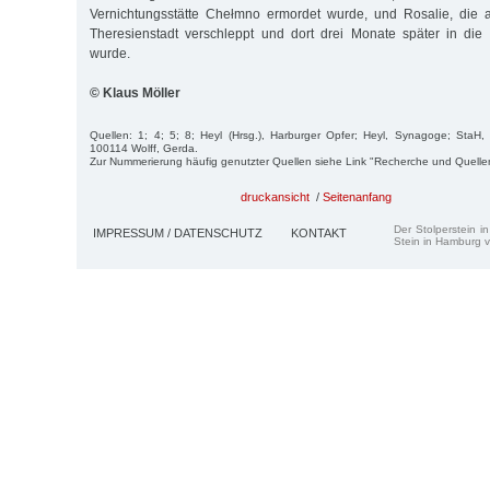
Vernichtungsstätte Chełmno ermordet wurde, und Rosalie, die
Theresienstadt verschleppt und dort drei Monate später in die 
wurde.
© Klaus Möller
Quellen: 1; 4; 5; 8; Heyl (Hrsg.), Harburger Opfer; Heyl, Synagoge; StaH,
100114 Wolff, Gerda.
Zur Nummerierung häufig genutzter Quellen siehe Link "Recherche und Quelle
druckansicht
/
Seitenanfang
Der Stolperstein i
IMPRESSUM / DATENSCHUTZ
KONTAKT
Stein in Hamburg v