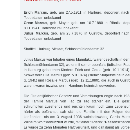
Erich Wilhelm Marcus
,
Grete Marcus
Erich Marcus,
geb. am 27.5.1911 in Harburg, deportiert nach
Todesdatum unbekannt
Grete Marcus,
geb. Mayer, geb. am 10.7.1880 in Ribnitz, dep
8.11.1941, Todesdatum unbekannt
Julius Marcus,
geb. am 23.7.1876 in Güstrow, deportiert nach
Todesdatum unbekannt
Stadtteil Harburg-Altstadt, Schlossmühlendamm 32
Julius Marcus war Inhaber eines Manufakturwarengeschäfts in der 
Schlossmühlendamm 32), wo er mit seiner ebenfalls jüdischen Fra
in Harburg geborenen Kindern Erich und Gerda (geb. 10.1.1914)
Schwestern Ella Marcus (geb. 5.9.1874) (siehe: Stolpersteine in d
S. 194f.) und Rosalie Marcus (geb. 12.11.1880), die auch in Güs
waren, waren inzwischen in Hamburg heimisch geworden.
Die Flut antijüdischer Gesetze und Verordnungen engte nach 19
der Familie Marcus von Tag zu Tag stärker ein. Die gesch
schrumpften zusehends und reichten kaum noch zum Lebensunte
härter als befürchtet, sah sich die Familie mit den Folgen d
konfrontiert, als am 3. August 1936 wahrheitswidrig Gerda Marcu
Wilhelm Wolff denunziert wurde, mit einer "Arierin" "Rassenschan
Er wurde zu zehn Monaten Haft verurteilt. und galt damit als vorbes