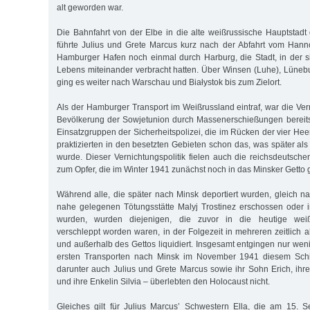
alt geworden war.
Die Bahnfahrt von der Elbe in die alte weißrussische Hauptstadt
führte Julius und Grete Marcus kurz nach der Abfahrt vom Han
Hamburger Hafen noch einmal durch Harburg, die Stadt, in der si
Lebens miteinander verbracht hatten. Über Winsen (Luhe), Lünebu
ging es weiter nach Warschau und Białystok bis zum Zielort.
Als der Hamburger Transport im Weißrussland eintraf, war die Ver
Bevölkerung der Sowjetunion durch Massenerschießungen bereits
Einsatzgruppen der Sicherheitspolizei, die im Rücken der vier He
praktizierten in den besetzten Gebieten schon das, was später al
wurde. Dieser Vernichtungspolitik fielen auch die reichsdeutsc
zum Opfer, die im Winter 1941 zunächst noch in das Minsker Getto
Während alle, die später nach Minsk deportiert wurden, gleich na
nahe gelegenen Tötungsstätte Malyj Trostinez erschossen oder
wurden, wurden diejenigen, die zuvor in die heutige weiß
verschleppt worden waren, in der Folgezeit in mehreren zeitlich 
und außerhalb des Gettos liquidiert. Insgesamt entgingen nur w
ersten Transporten nach Minsk im November 1941 diesem Schic
darunter auch Julius und Grete Marcus sowie ihr Sohn Erich, ihre
und ihre Enkelin Silvia – überlebten den Holocaust nicht.
Gleiches gilt für Julius Marcus’ Schwestern Ella, die am 15. 