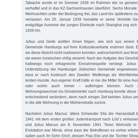
Tatsache wurde er im Sommer 1938 im Rahmen der so genannte
verhaftet und in das KZ-Sachsenhausen überführt. Sechs Monate 
Weihnachten unter der Bedingung frei, das Land bis spätestens z
verlassen. Am 20. Januar 1939 heiratete er seine Verlobte G
endgültige Ausreise der jungen Eheleute nach Shanghai zog sich 
1939 hin.
Julius und Grete wollten ihnen folgen, wie sich aus einem E
Gemeinde Hamburgs auf ihrer Kultussteuerkarte erahnen lässt. E
sie diese Absicht nicht realisieren konnten, wahrscheinlich aus fin
sie waren inzwischen völlig verarmt. Nach der Aufgabe des Geschäf
halbwegs noch ertragreiche Einnahmequelle versiegt. Juliu
Unterstützung der Hamburger Jüdischen Gemeinde angewiesen, 
dass er nach Ausbruch des Zweiten Weltkriegs als Wohlfahrtsem
leisten musste. Aus eigener Kraft hätte er nie die Mittel für eine 
oder wohin auch immer – aufbringen können. Auch ei
Wohnungswechsel ins Grindelviertel nach Hamburg konnte diese Si
entscheidend verändern, denn nach einiger Zeit kehrten Julius u
in die alte Wohnung in der Mühlenstraße zurück.
Nachdem Julius Marcus´ ältere Schwester Ella die Hansestadt b
1941 mit dem ersten großen Judentransport nach Łód´z verlasse
und Julius Marcus am 8. November 1941 "ihren Wohnsitz in 
Endstation war Minsk, ohne dass die Betroffenen es vorher erfu
saßen auch ihr Sohn Erich, dessen Frau Elsi und die Tochter Silvia