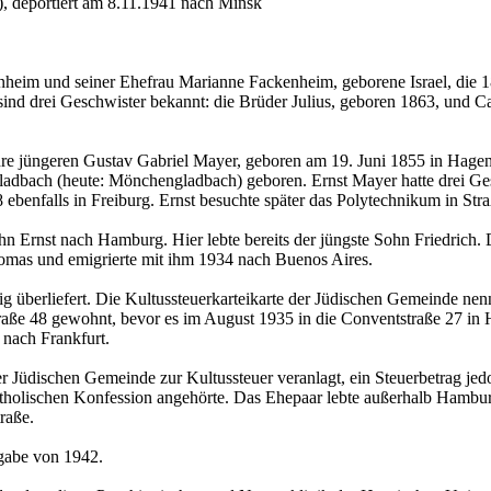
, deportiert am 8.11.1941 nach Minsk
heim und seiner Ehefrau Marianne Fackenheim, geborene Israel, die 1
ind drei Geschwister bekannt: die Brüder Julius, geboren 1863, und 
re jüngeren Gustav Gabriel Mayer, geboren am 19. Juni 1855 in Hagen 
adbach (heute: Mönchengladbach) geboren. Ernst Mayer hatte drei Ge
 ebenfalls in Freiburg. Ernst besuchte später das Polytechnikum in Str
 Ernst nach Hamburg. Hier lebte bereits der jüngste Sohn Friedrich.
homas und emigrierte mit ihm 1934 nach Buenos Aires.
 überliefert. Die Kultussteuerkarteikarte der Jüdischen Gemeinde ne
straße 48 gewohnt, bevor es im August 1935 in die Conventstraße 27 in
nach Frankfurt.
r Jüdischen Gemeinde zur Kultussteuer veranlagt, ein Steuerbetrag jed
 katholischen Konfession angehörte. Das Ehepaar lebte außerhalb Hamb
raße.
gabe von 1942.