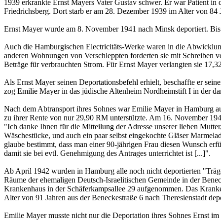
1939 erkrankte Ernst Mayers Vater Gustav schwer. Er war Patient in
Friedrichsberg. Dort starb er am 28. Dezember 1939 im Alter von 84 
Ernst Mayer wurde am 8. November 1941 nach Minsk deportiert. Bis z
Auch die Hamburgischen Electricitäts-Werke waren in die Abwicklun
anderen Wohnungen von Verschleppten forderten sie mit Schreiben vo
Beträge für verbrauchten Strom. Für Ernst Mayer verlangten sie 17,
Als Ernst Mayer seinen Deportationsbefehl erhielt, beschaffte er sein
zog Emilie Mayer in das jüdische Altenheim Nordheimstift I in der d
Nach dem Abtransport ihres Sohnes war Emilie Mayer in Hamburg auf s
zu ihrer Rente von nur 29,90 RM unterstützte. Am 16. November 194
"Ich danke Ihnen für die Mitteilung der Adresse unserer lieben Mutte
Wäschestücke, und auch ein paar selbst eingekochte Gläser Marmelade!
glaube bestimmt, dass man einer 90-jährigen Frau diesen Wunsch erfüll
damit sie bei evtl. Genehmigung des Antrages unterrichtet ist [...]".
Ab April 1942 wurden in Hamburg alle noch nicht deportierten "Trä
Räume der ehemaligen Deutsch-Israelitischen Gemeinde in der Beneck
Krankenhaus in der Schäferkampsallee 29 aufgenommen. Das Krankenh
Alter von 91 Jahren aus der Beneckestraße 6 nach Theresienstadt depor
Emilie Mayer musste nicht nur die Deportation ihres Sohnes Ernst i