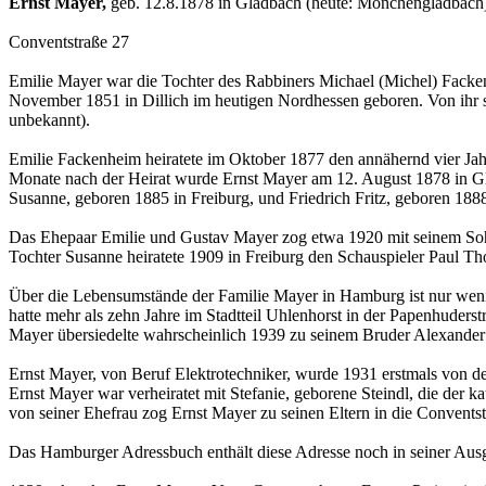
Ernst Mayer,
geb. 12.8.1878 in Gladbach (heute: Mönchengladbach)
Conventstraße 27
Emilie Mayer war die Tochter des Rabbiners Michael (Michel) Facken
November 1851 in Dillich im heutigen Nordhessen geboren. Von ihr s
unbekannt).
Emilie Fackenheim heiratete im Oktober 1877 den annähernd vier Jah
Monate nach der Heirat wurde Ernst Mayer am 12. August 1878 in Gl
Susanne, geboren 1885 in Freiburg, und Friedrich Fritz, geboren 1888
Das Ehepaar Emilie und Gustav Mayer zog etwa 1920 mit seinem Sohn
Tochter Susanne heiratete 1909 in Freiburg den Schauspieler Paul T
Über die Lebensumstände der Familie Mayer in Hamburg ist nur wenig
hatte mehr als zehn Jahre im Stadtteil Uhlenhorst in der Papenhuder
Mayer übersiedelte wahrscheinlich 1939 zu seinem Bruder Alexander 
Ernst Mayer, von Beruf Elektrotechniker, wurde 1931 erstmals von de
Ernst Mayer war verheiratet mit Stefanie, geborene Steindl, die der
von seiner Ehefrau zog Ernst Mayer zu seinen Eltern in die Conventst
Das Hamburger Adressbuch enthält diese Adresse noch in seiner Aus