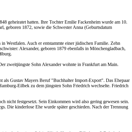
848 geheiratet hatten. Ihre Tochter Emilie Fackenheim wurde am 10.
Carl, geboren 1872, sowie die Schwester Anna (Geburtsdatum
in Westfalen. Auch er entstammte einer jüdischen Familie. Zehn
schwister: Alexander, geboren 1879 ebenfalls in Mönchengladbach,
aßburg.
 Der zweitjüngste Sohn Alexander wohnte in Frankfurt am Main.
nnt als Gustav Mayers Beruf "Buchhalter Import-Export". Das Ehepaar
 Hamburg-Eilbek zu dem jüngsten Sohn Friedrich wechselte. Friedrich
och nicht festgesetzt. Sein Einkommen wird also gering gewesen sein.
urgs. Die kinderlose Ehe wurde später geschieden. Nach der Trennung