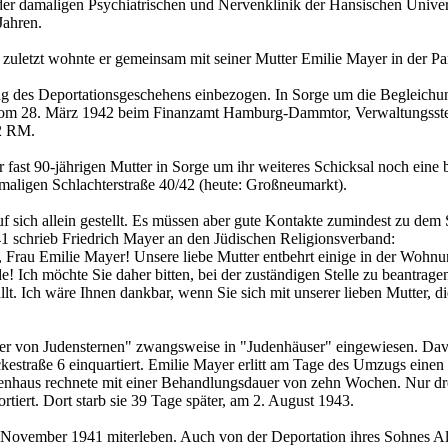
 der damaligen Psychiatrischen und Nervenklinik der Hansischen Univ
Jahren.
uletzt wohnte er gemeinsam mit seiner Mutter Emilie Mayer in der Pa
g des Deportationsgeschehens einbezogen. In Sorge um die Begleichun
m 28. März 1942 beim Finanzamt Hamburg-Dammtor, Verwaltungsstelle f
32 RM.
er fast 90-jährigen Mutter in Sorge um ihr weiteres Schicksal noch ein
amaligen Schlachterstraße 40/42 (heute: Großneumarkt).
ich allein gestellt. Es müssen aber gute Kontakte zumindest zu dem So
1 schrieb Friedrich Mayer an den Jüdischen Religionsverband:
r, Frau Emilie Mayer! Unsere liebe Mutter entbehrt einige in der Wohnu
 Ich möchte Sie daher bitten, bei der zuständigen Stelle zu beantrage
t. Ich wäre Ihnen dankbar, wenn Sie sich mit unserer lieben Mutter, di
ger von Judensternen" zwangsweise in "Judenhäuser" eingewiesen. Da
estraße 6 einquartiert. Emilie Mayer erlitt am Tage des Umzugs einen
aus rechnete mit einer Behandlungsdauer von zehn Wochen. Nur drei 
tiert. Dort starb sie 39 Tage später, am 2. August 1943.
m November 1941 miterleben. Auch von der Deportation ihres Sohnes A