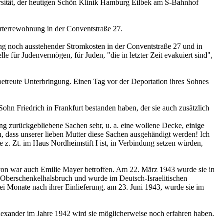
ersität, der heutigen Schön Klinik Hamburg Eilbek am S-Bahnhof
rterrewohnung in der Conventstraße 27.
g noch ausstehender Stromkosten in der Conventstraße 27 und in
ür Judenvermögen, für Juden, "die in letzter Zeit evakuiert sind",
e betreute Unterbringung. Einen Tag vor der Deportation ihres Sohnes
hn Friedrich in Frankfurt bestanden haben, der sie auch zusätzlich
ng zurückgebliebene Sachen sehr, u. a. eine wollene Decke, einige
n, dass unserer lieben Mutter diese Sachen ausgehändigt werden! Ich
e z. Zt. im Haus Nordheimstift I ist, in Verbindung setzen würden,
von war auch Emilie Mayer betroffen. Am 22. März 1943 wurde sie in
 Oberschenkelhalsbruch und wurde im Deutsch-Israelitischen
Monate nach ihrer Einlieferung, am 23. Juni 1943, wurde sie im
lexander im Jahre 1942 wird sie möglicherweise noch erfahren haben.