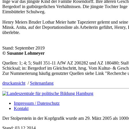
Inge war das jüngste Kind der Familie Rosendorff. Ihre älteren Gesc
Bergedorf in gutbürgerlichen Verhältnissen. Die jüngste Tochter I
Eimsbütteler Schulweg.
Henry Meiers Bruder Lothar Meier hatte Tapezierer gelernt und sein
Minsk. Anita, auf der Deportationsliste als Arbeiterin geführt, Hen
überlebte.
Stand: September 2019
© Susanne Lohmeyer
Quellen: 1; 4; 5; StaH 351-11 AfW AZ 200282 und AZ 180480; StaH 
Schicksal; in: Bergedorf im Gleichschritt, hrsg. Vom Kultur- & Geschi
Zur Nummerierung häufig genutzter Quellen siehe Link "Recherche 
druckansicht
/
Seitenanfang
Impressum / Datenschutz
Kontakt
Der Stolperstein in der Kopfgrafik wurde am 29. März 2005 als 1000s
Stand: 03.12.2014