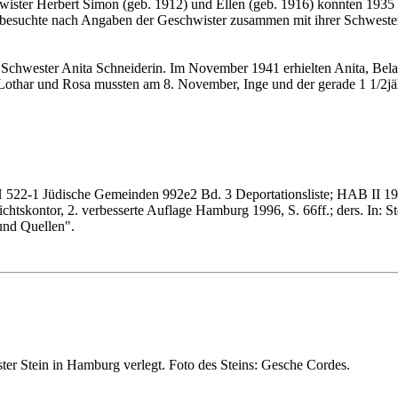
hwister Herbert Simon (geb. 1912) und Ellen (geb. 1916) konnten 1935 e
nge besuchte nach Angaben der Geschwister zusammen mit ihrer Schwes
e Schwester Anita Schneiderin. Im November 1941 erhielten Anita, Bel
ry, Lothar und Rosa mussten am 8. November, Inge und der gerade 1 1/2
522-1 Jüdische Gemeinden 992e2 Bd. 3 Deportationsliste; HAB II 19
chtskontor, 2. verbesserte Auflage Hamburg 1996, S. 66ff.; ders. In: St
und Quellen".
ter Stein in Hamburg verlegt. Foto des Steins: Gesche Cordes.