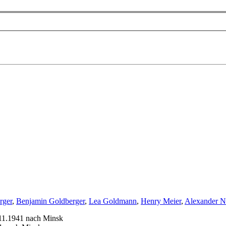
rger
,
Benjamin Goldberger
,
Lea Goldmann
,
Henry Meier
,
Alexander 
.11.1941 nach Minsk