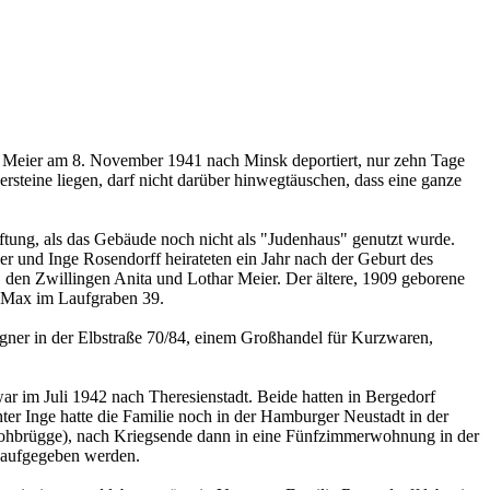
y Meier am 8. November 1941 nach Minsk deportiert, nur zehn Tage
ersteine liegen, darf nicht darüber hinwegtäuschen, dass eine ganze
tung, als das Gebäude noch nicht als "Judenhaus" genutzt wurde.
 und Inge Rosendorff heirateten ein Jahr nach der Geburt des
den Zwillingen Anita und Lothar Meier. Der ältere, 1909 geborene
r Max im Laufgraben 39.
agner in der Elbstraße 70/84, einem Großhandel für Kurzwaren,
r im Juli 1942 nach Theresienstadt. Beide hatten in Bergedorf
ter Inge hatte die Familie noch in der Hamburger Neustadt in der
e Lohbrügge), nach Kriegsende dann in eine Fünfzimmerwohnung in der
k aufgegeben werden.