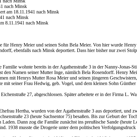
41 nach Minsk
41 nach Minsk
iert am 18.11.1941 nach Minsk
941 nach Minsk
 am 8.11.1941 nach Minsk
ne für Henry Meier und seinen Sohn Bela Meier. Von hier wurde Henr
dorff, ebenfalls nach Minsk deportiert. Dass hier bisher nur zwei Stolp
amilie wohnte bereits in der Agathenstraße 3 in der Nanny-Jonas-Stif
t den Namen seiner Mutter Inge, nämlich Bela Rosendorff. Henry Meier
men mit Henrys Mutter Rosa Meier und seinen jüngeren Geschwistern, 
te mit seiner Frau Hedwig, geb. Vogel, und dem kleinen Sohn Günthe
ichenstraße 27, abgeschlossen. Später arbeitete er in der Firma L. W
efrau Hertha, wurden von der Agathenstraße 3 aus deportiert, und zwa
chsenstraße 23 (heute Sachsentor 75) besaßen. Bis zur Geburt der Toch
nen Laden. Dann zog die Familie zunächst ins preußische Sande (heut
 sind. 1938 musste die Drogerie unter dem politischen Verfolgungsdruc