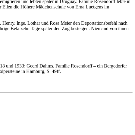
migrieren und lebten später in Uruguay. Familie Rosendorff lebte in
ter Ellen die Höhere Mädchenschule von Erna Luetgens im
a, Henry, Inge, Lothar und Rosa Meier den Deportationsbefehl nach
jährige Bela zehn Tage später den Zug besteigen. Niemand von ihnen
18 und 1933; Geerd Dahms, Familie Rosendorff – ein Bergedorfer
olpersteine in Hamburg, S. 49ff.