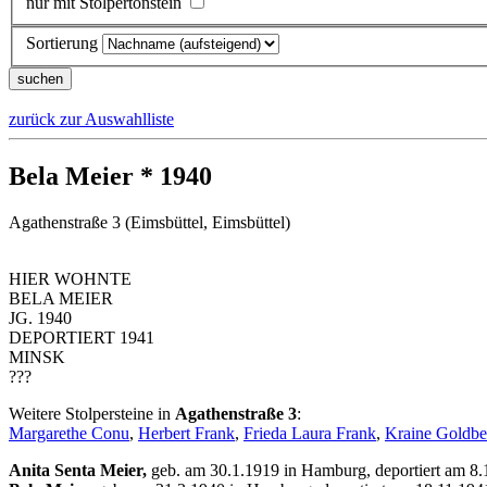
nur mit Stolpertonstein
Sortierung
zurück zur Auswahlliste
Bela Meier * 1940
Agathenstraße 3 (Eimsbüttel, Eimsbüttel)
HIER WOHNTE
BELA MEIER
JG. 1940
DEPORTIERT 1941
MINSK
???
Weitere Stolpersteine in
Agathenstraße 3
:
Margarethe Conu
,
Herbert Frank
,
Frieda Laura Frank
,
Kraine Goldbe
Anita Senta Meier,
geb. am 30.1.1919 in Hamburg, deportiert am 8