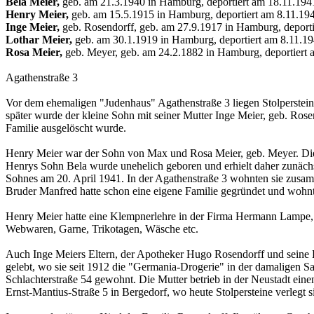
Bela Meier,
geb. am 21.3.1940 in Hamburg, deportiert am 18.11.19
Henry Meier,
geb. am 15.5.1915 in Hamburg, deportiert am 8.11.19
Inge Meier,
geb. Rosendorff, geb. am 27.9.1917 in Hamburg, deport
Lothar Meier,
geb. am 30.1.1919 in Hamburg, deportiert am 8.11.1
Rosa Meier,
geb. Meyer, geb. am 24.2.1882 in Hamburg, deportiert
Agathenstraße 3
Vor dem ehemaligen "Judenhaus" Agathenstraße 3 liegen Stolperstei
später wurde der kleine Sohn mit seiner Mutter Inge Meier, geb. Rosen
Familie ausgelöscht wurde.
Henry Meier war der Sohn von Max und Rosa Meier, geb. Meyer. Die F
Henrys Sohn Bela wurde unehelich geboren und erhielt daher zunächs
Sohnes am 20. April 1941. In der Agathenstraße 3 wohnten sie zusam
Bruder Manfred hatte schon eine eigene Familie gegründet und wohn
Henry Meier hatte eine Klempnerlehre in der Firma Hermann Lampe, E
Webwaren, Garne, Trikotagen, Wäsche etc.
Auch Inge Meiers Eltern, der Apotheker Hugo Rosendorff und seine Eh
gelebt, wo sie seit 1912 die "Germania-Drogerie" in der damaligen Sa
Schlachterstraße 54 gewohnt. Die Mutter betrieb in der Neustadt ei
Ernst-Mantius-Straße 5 in Bergedorf, wo heute Stolpersteine verlegt