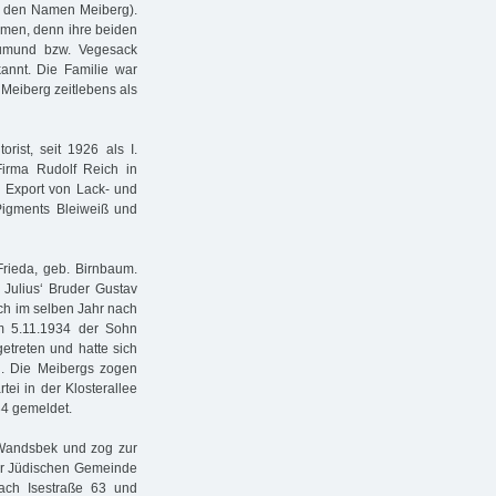
te den Namen Meiberg).
emen, denn ihre beiden
Aumund bzw. Vegesack
annt. Die Familie war
Meiberg zeitlebens als
rist, seit 1926 als I.
Firma Rudolf Reich in
 Export von Lack- und
 Pigments Bleiweiß und
rieda, geb. Birnbaum.
Julius‘ Bruder Gustav
ch im selben Jahr nach
m 5.11.1934 der Sohn
etreten und hatte sich
. Die Meibergs zogen
ei in der Klosterallee
34 gemeldet.
 Wandsbek und zog zur
der Jüdischen Gemeinde
ach Isestraße 63 und