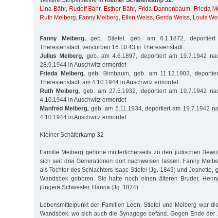
Weitere Stolpersteine in
Kleiner Schäferkamp 32
:
Lina Bähr
,
Rudolf Bähr
,
Esther Bähr
,
Frida Dannenbaum
,
Frieda M
Ruth Meiberg
,
Fanny Meiberg
,
Ellen Weiss
,
Gerda Weiss
,
Louis We
Fanny Meiberg,
geb. Stiefel, geb. am 6.1.1872, deportier
Theresienstadt, verstorben 16.10.43 in Theresienstadt
Julius Meiberg,
geb. am 4.6.1897, deportiert am 19.7.1942 na
28.9.1944 in Auschwitz ermordet
Frieda Meiberg,
geb. Birnbaum, geb. am 11.12.1903, deportie
Theresienstadt, am 4.10.1944 in Auschwitz ermordet
Ruth Meiberg,
geb. am 27.5.1932, deportiert am 19.7.1942 na
4.10.1944 in Auschwitz ermordet
Manfred Meiberg,
geb. am 5.11.1934, deportiert am 19.7.1942 n
4.10.1944 in Auschwitz ermordet
Kleiner Schäferkamp 32
Familie Meiberg gehörte mütterlicherseits zu den jüdischen Be
sich seit drei Generationen dort nachweisen lassen. Fanny Mei
als Tochter des Schlachters Isaac Stiefel (Jg. 1843) und Jeanette, 
Wandsbek geboren. Sie hatte noch einen älteren Bruder, Henry
jüngere Schwester, Hanna (Jg. 1874).
Lebensmittelpunkt der Familien Leon, Stiefel und Meiberg war di
Wandsbek, wo sich auch die Synagoge befand. Gegen Ende der 1