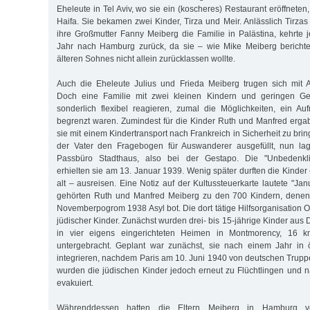
Eheleute in Tel Aviv, wo sie ein (koscheres) Restaurant eröffnet
Haifa. Sie bekamen zwei Kinder, Tirza und Meir. Anlässlich Tirza
ihre Großmutter Fanny Meiberg die Familie in Palästina, kehrte
Jahr nach Hamburg zurück, da sie – wie Mike Meiberg berichtet
älteren Sohnes nicht allein zurücklassen wollte.
Auch die Eheleute Julius und Frieda Meiberg trugen sich mit
Doch eine Familie mit zwei kleinen Kindern und geringen Gel
sonderlich flexibel reagieren, zumal die Möglichkeiten, ein A
begrenzt waren. Zumindest für die Kinder Ruth und Manfred ergab
sie mit einem Kindertransport nach Frankreich in Sicherheit zu bri
der Vater den Fragebogen für Auswanderer ausgefüllt, nun la
Passbüro Stadthaus, also bei der Gestapo. Die "Unbedenklic
erhielten sie am 13. Januar 1939. Wenig später durften die Kinder
alt – ausreisen. Eine Notiz auf der Kultussteuerkarte lautete "Jan
gehörten Ruth und Manfred Meiberg zu den 700 Kindern, denen
Novemberpogrom 1938 Asyl bot. Die dort tätige Hilfsorganisation 
jüdischer Kinder. Zunächst wurden drei- bis 15-jährige Kinder aus
in vier eigens eingerichteten Heimen in Montmorency, 16 k
untergebracht. Geplant war zunächst, sie nach einem Jahr in ö
integrieren, nachdem Paris am 10. Juni 1940 von deutschen Trupp
wurden die jüdischen Kinder jedoch erneut zu Flüchtlingen und 
evakuiert.
Währenddessen hatten die Eltern Meiberg in Hamburg ve