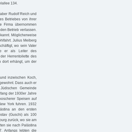
elallee 134.
nhaber Rudolf Reich und
es Betriebes von ihrer
die Firma übernommen
 den Betrieb verlassen.
bekannt. Möglicherweise
lfahrt. Julius Meiberg
häftigt, wo sein Vater
ie er als Leiter des
der Herrentoilette des
h dort erhängt, um der
 und inzwischen Koch,
 gewohnt. Dass auch er
 Jüdischen Gemeinde
nfang der 1930er Jahre
 koscherer Speisen auf
New York fuhren. 1932
lästina an den ersten
stav (Guschi) als 100
mburg zurück, wo sie am
ten sie nach Palästina
7. Anfangs lebten die