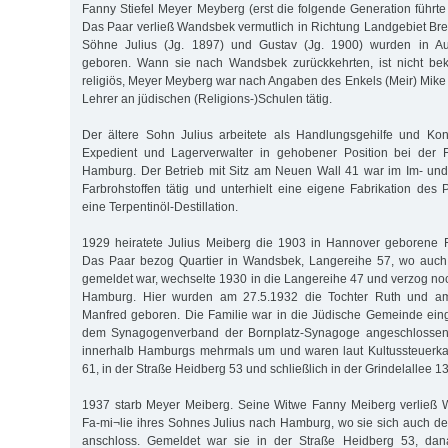
Fanny Stiefel Meyer Meyberg (erst die folgende Generation führ
Das Paar verließ Wandsbek vermutlich in Richtung Landgebiet Br
Söhne Julius (Jg. 1897) und Gustav (Jg. 1900) wurden in 
geboren. Wann sie nach Wandsbek zurückkehrten, ist nicht bek
religiös, Meyer Meyberg war nach Angaben des Enkels (Meir) Mike 
Lehrer an jüdischen (Religions-)Schulen tätig.
Der ältere Sohn Julius arbeitete als Handlungsgehilfe und Konto
Expedient und Lagerverwalter in gehobener Position bei der 
Hamburg. Der Betrieb mit Sitz am Neuen Wall 41 war im Im- und
Farbrohstoffen tätig und unterhielt eine eigene Fabrikation des
eine Terpentinöl-Destillation.
1929 heiratete Julius Meiberg die 1903 in Hannover geborene F
Das Paar bezog Quartier in Wandsbek, Langereihe 57, wo auch 
gemeldet war, wechselte 1930 in die Langereihe 47 und verzog no
Hamburg. Hier wurden am 27.5.1932 die Tochter Ruth und a
Manfred geboren. Die Familie war in die Jüdische Gemeinde eing
dem Synagogenverband der Bornplatz-Synagoge angeschlossen
innerhalb Hamburgs mehrmals um und waren laut Kultussteuerkart
61, in der Straße Heidberg 53 und schließlich in der Grindelallee 1
1937 starb Meyer Meiberg. Seine Witwe Fanny Meiberg verließ
Fa-mi¬lie ihres Sohnes Julius nach Hamburg, wo sie sich auch 
anschloss. Gemeldet war sie in der Straße Heidberg 53, dan