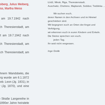
Łódź, Minsk, Riga, Theresienstadt,
eiberg
,
Julius Meiberg
,
Auschwitz, Chelmno, Majdanek, Sobibor, Treblinka ..
iss
,
Martha Weiss
Wir suchen euch,
deren Namen in den Archiven und im Himmel
t am 19.7.1942 nach
geschrieben sind.
Wir begegnen euch an Orten der Angst und
ch Theresienstadt, am
Verfolgung,
wir erkennen euch in euren Kindern und Enkeln.
rt am 19.7.1942 nach
Die Steine sprechen von euch,
jeden Tag.
Ihr seid nicht vergessen.
ch Theresienstadt, am
Inge Grolle
ach Theresienstadt, am
wohnern Wandsbeks, die
berg wurde am 6.1.1872
geb. Leon (Jg. 1831), in
 (Jg. 1870), und eine
e Straße Langereihe in
890er Jahre heiratete