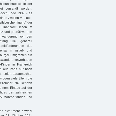
hsbankhauptstelle der
ei versandt worden.
 doch Ende 1939 – es
einen zweiten Versuch,
eitsbescheinigung" der
s Finanzamt schon im
zt und geprüft worden
Einwanderung von den
nfang 1940, generell
geldforderungen des
evisa in mittel- und
burger Emigranten ein
 Auswanderungsvorhaben
Kinder in Frankreich
n aus Paris nur noch
ch sofort daranmachte,
ogen viele Eltern die
 Dezember 1940 kehrten
inem Eintrag auf der
cht zu den zahlreichen
A Aufnahme fanden und
nd nicht mehr, obwohl
zum 23. Oktober 1941