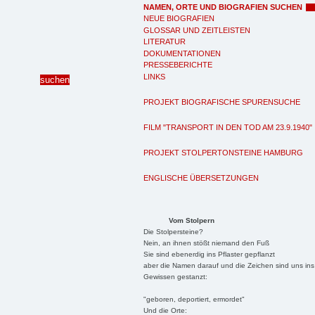
NAMEN, ORTE UND BIOGRAFIEN SUCHEN
NEUE BIOGRAFIEN
GLOSSAR UND ZEITLEISTEN
LITERATUR
DOKUMENTATIONEN
PRESSEBERICHTE
LINKS
PROJEKT BIOGRAFISCHE SPURENSUCHE
FILM "TRANSPORT IN DEN TOD AM 23.9.1940"
PROJEKT STOLPERTONSTEINE HAMBURG
ENGLISCHE ÜBERSETZUNGEN
Vom Stolpern
Die Stolpersteine?
Nein, an ihnen stößt niemand den Fuß
Sie sind ebenerdig ins Pflaster gepflanzt
aber die Namen darauf und die Zeichen sind uns ins
Gewissen gestanzt:
"geboren, deportiert, ermordet"
Und die Orte: