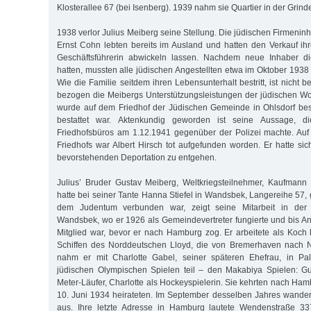
Klosterallee 67 (bei Isenberg). 1939 nahm sie Quartier in der Grind
1938 verlor Julius Meiberg seine Stellung. Die jüdischen Firmeni
Ernst Cohn lebten bereits im Ausland und hatten den Verkauf ihr
Geschäftsführerin abwickeln lassen. Nachdem neue Inhaber 
hatten, mussten alle jüdischen Angestellten etwa im Oktober 1938
Wie die Familie seitdem ihren Lebensunterhalt bestritt, ist nicht 
bezogen die Meibergs Unterstützungsleistungen der jüdischen Woh
wurde auf dem Friedhof der Jüdischen Gemeinde in Ohlsdorf besc
bestattet war. Aktenkundig geworden ist seine Aussage, d
Friedhofsbüros am 1.12.1941 gegenüber der Polizei machte. Auf 
Friedhofs war Albert Hirsch tot aufgefunden worden. Er hatte sic
bevorstehenden Deportation zu entgehen.
Julius’ Bruder Gustav Meiberg, Weltkriegsteilnehmer, Kaufmann
hatte bei seiner Tante Hanna Stiefel in Wandsbek, Langereihe 57,
dem Judentum verbunden war, zeigt seine Mitarbeit in der
Wandsbek, wo er 1926 als Gemeindevertreter fungierte und bis A
Mitglied war, bevor er nach Hamburg zog. Er arbeitete als Koch
Schiffen des Norddeutschen Lloyd, die von Bremerhaven nach 
nahm er mit Charlotte Gabel, seiner späteren Ehefrau, in Pa
jüdischen Olympischen Spielen teil – den Makabiya Spielen: Gu
Meter-Läufer, Charlotte als Hockeyspielerin. Sie kehrten nach Ha
10. Juni 1934 heirateten. Im September desselben Jahres wander
aus. Ihre letzte Adresse in Hamburg lautete Wendenstraße 33