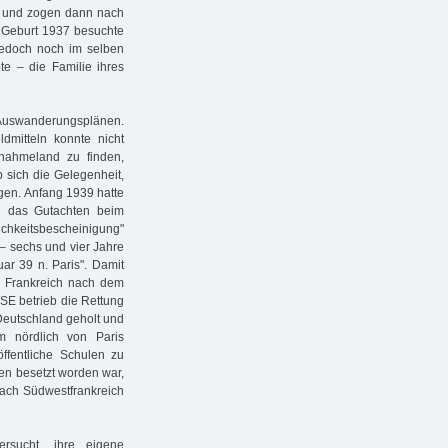
en, und zogen dann nach
s Geburt 1937 besuchte
 jedoch noch im selben
e – die Familie ihres
 Auswanderungsplänen.
dmitteln konnte nicht
ufnahmeland zu finden,
 sich die Gelegenheit,
ngen. Anfang 1939 hatte
g das Gutachten beim
hkeitsbescheinigung"
 – sechs und vier Jahre
uar 39 n. Paris". Damit
 Frankreich nach dem
OSE betrieb die Rettung
 Deutschland geholt und
m nördlich von Paris
ffentliche Schulen zu
en besetzt worden war,
nach Südwestfrankreich
rsucht, ihre eigene