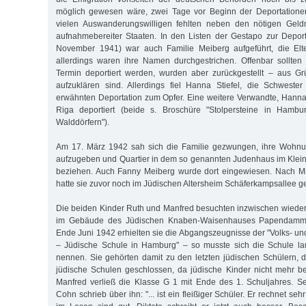
möglich gewesen wäre, zwei Tage vor Beginn der Deportation
vielen Auswanderungswilligen fehlten neben den nötigen Geldm
aufnahmebereiter Staaten. In den Listen der Gestapo zur Depor
November 1941) war auch Familie Meiberg aufgeführt, die Elt
allerdings waren ihre Namen durchgestrichen. Offenbar sollten
Termin deportiert werden, wurden aber zurückgestellt – aus Gr
aufzuklären sind. Allerdings fiel Hanna Stiefel, die Schweste
erwähnten Deportation zum Opfer. Eine weitere Verwandte, Hann
Riga deportiert (beide s. Broschüre "Stolpersteine in Hamb
Walddörfern").
Am 17. März 1942 sah sich die Familie gezwungen, ihre Wohnun
aufzugeben und Quartier in dem so genannten Judenhaus im Klei
beziehen. Auch Fanny Meiberg wurde dort eingewiesen. Nach M
hatte sie zuvor noch im Jüdischen Altersheim Schäferkampsallee ge
Die beiden Kinder Ruth und Manfred besuchten inzwischen wieder d
im Gebäude des Jüdischen Knaben-Waisenhauses Papendamm 3
Ende Juni 1942 erhielten sie die Abgangszeugnisse der "Volks- un
– Jüdische Schule in Hamburg" – so musste sich die Schule l
nennen. Sie gehörten damit zu den letzten jüdischen Schülern, 
jüdische Schulen geschlossen, da jüdische Kinder nicht mehr be
Manfred verließ die Klasse G 1 mit Ende des 1. Schuljahres. S
Cohn schrieb über ihn: "... ist ein fleißiger Schüler. Er rechnet se