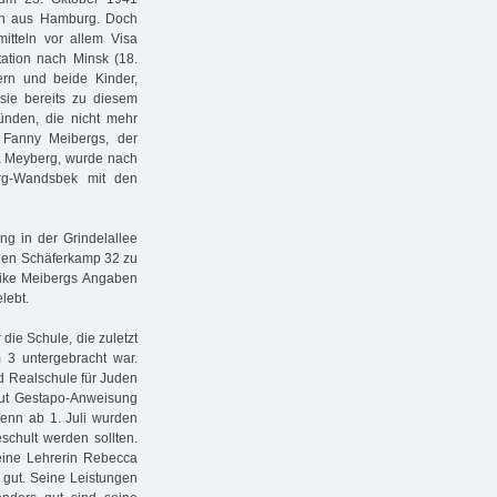
en aus Hamburg. Doch
itteln vor allem Visa
tation nach Minsk (18.
ern und beide Kinder,
 sie bereits zu diesem
ünden, die nicht mehr
r Fanny Meibergs, der
a Meyberg, wurde nach
urg-Wandsbek mit den
g in der Grindelallee
nen Schäferkamp 32 zu
ike Meibergs Angaben
lebt.
ie Schule, die zuletzt
 untergebracht war.
d Realschule für Juden
aut Gestapo-Anweisung
denn ab 1. Juli wurden
schult werden sollten.
eine Lehrerin Rebecca
hr gut. Seine Leistungen