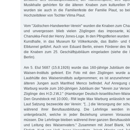
Musikhalle gehörten für die älteren Knaben zum kulturellen 
wurden sie auch in die Familienfeste der Familie Plaut, so be
Hochzeitsfeier von Tochter Vilma Plaut.
Vom "Jüdischen-Handwerker-Verein" wurden die Knaben zum Cha
und unvergessen blieb vielen Zöglingen das imposante, küns
Chanukka-Fest der Henry Jones-Loge. In den Pfingstferien wurden 
Kunsthalle, in das Museum für Völkerkunde, das Ballin- und 
Elbtunnel geführt. Auch von Eduard Berlin, einem Förderer des Wa
die Knaben zum 25. Geschäftsjubiläum eingeladen (siehe die 
Berlin).
Am 5. Elul 5687 (15.8.1926) wurde das 160-jährige Jubiläum de
Waisen-Instituts gefeiert. Ein Foto mit den Zöglingen wurde
Laubhütte des Waiseninstituts aufgenommen; es ist anzunehmen
älteren Jungen auch Manfried Menco befindet. Auf Anregung 
Warburg wurde zum 160-jährigen Jubiläum der "Verein zur Verso
Zöglinge des H.D.J.W.J." (Hamburger Deutsch-Israelitischen-Waise
Den Grundstock mit 10.000,- RM legte Max Warburg anlässlich se
Laut Satzung bezweckte der Verein: "[…] die Versorgung der sch
während ihrer Berufsausbildung. Die Lehrlinge werden in 
untergebracht, welche in jeder Beziehung unseren Vorauss
müssen. Die Lehrlinge bleiben während ihrer ganzen Berufsausbild
und Leitung des Waisenvaters." Zusammen mit Josef Blank, Vi