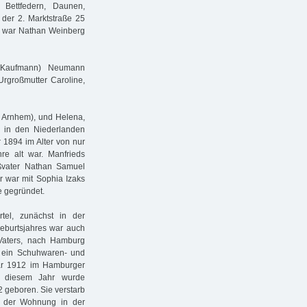
 Bettfedern, Daunen,
n der 2. Marktstraße 25
97 war Nathan Weinberg
" (Kaufmann) Neumann
rgroßmutter Caroline,
n Arnhem), und Helena,
 in den Niederlanden
 1894 im Alter von nur
re alt war. Manfrieds
oßvater Nathan Samuel
er war mit Sophia Izaks
e gegründet.
tel, zunächst in der
eburtsjahres war auch
Vaters, nach Hamburg
en ein Schuhwaren- und
uar 1912 im Hamburger
In diesem Jahr wurde
 geboren. Sie verstarb
n der Wohnung in der