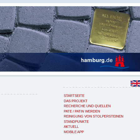
STARTSEITE
DAS PROJEKT
RECHERCHE UND QUELLEN
PATE / PATIN WERDEN
REINIGUNG VON STOLPERSTEINEN
STANDPUNKTE
AKTUELL
MOBILE APP