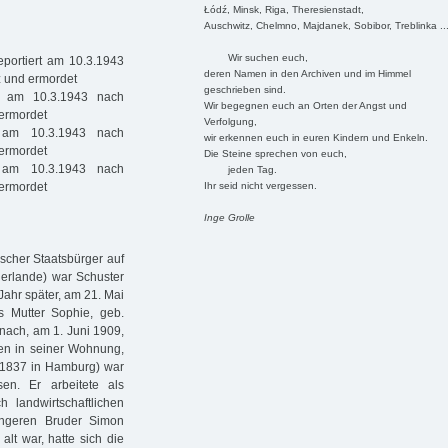
Łódź, Minsk, Riga, Theresienstadt,
Auschwitz, Chelmno, Majdanek, Sobibor, Treblinka ..
Wir suchen euch,
portiert am 10.3.1943
deren Namen in den Archiven und im Himmel
z und ermordet
geschrieben sind.
t am 10.3.1943 nach
Wir begegnen euch an Orten der Angst und
 ermordet
Verfolgung,
 am 10.3.1943 nach
wir erkennen euch in euren Kindern und Enkeln.
 ermordet
Die Steine sprechen von euch,
 am 10.3.1943 nach
jeden Tag.
Ihr seid nicht vergessen.
 ermordet
Inge Grolle
scher Staatsbürger auf
derlande) war Schuster
hr später, am 21. Mai
s Mutter Sophie, geb.
nach, am 1. Juni 1909,
ren in seiner Wohnung,
4.1837 in Hamburg) war
en. Er arbeitete als
h landwirtschaftlichen
üngeren Bruder Simon
lt war, hatte sich die