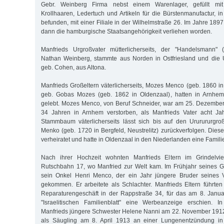
Gebr. Weinberg Firma nebst einem Warenlager, gefüllt mit
Krollhaaren, Ledertuch und Artikeln für die Bürstenmanufactur, i
befunden, mit einer Filiale in der Wilhelmstraße 26. Im Jahre 18
dann die hamburgische Staatsangehörigkeit verliehen worden.
Manfrieds Urgroßvater mütterlicherseits, der "Handelsmann
Nathan Weinberg, stammte aus Norden in Ostfriesland und die U
geb. Cohen, aus Altona.
Manfrieds Großeltern väterlicherseits, Mozes Menco (geb. 1860 i
geb. Gobas Mozes (geb. 1862 in Oldenzaal), hatten in Arnhem
gelebt. Mozes Menco, von Beruf Schneider, war am 25. Dezember
34 Jahren in Arnhem verstorben, als Manfrieds Vater acht Jah
Stammbaum väterlicherseits lässt sich bis auf den Ururururgr
Menko (geb. 1720 in Bergfeld, Neustrelitz) zurückverfolgen. Dies
verheiratet und hatte in Oldenzaal in den Niederlanden eine Famili
Nach ihrer Hochzeit wohnten Manfrieds Eltern im Grindelvier
Rutschbahn 17, wo Manfried zur Welt kam. Im Frühjahr seines G
sein Onkel Henri Menco, der ein Jahr jüngere Bruder seines 
gekommen. Er arbeitete als Schlachter. Manfrieds Eltern führt
Reparaturengeschäft in der Rappstraße 34, für das am 8. Jan
"Israelitischen Familienblatt" eine Werbeanzeige erschien. 
Manfrieds jüngere Schwester Helene Nanni am 22. November 1912
als Säugling am 8. April 1913 an einer Lungenentzündung i