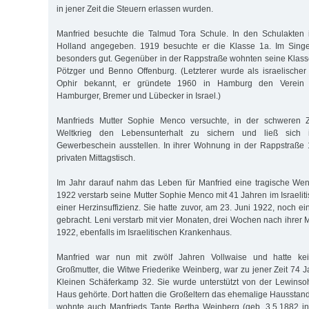
in jener Zeit die Steuern erlassen wurden.
Manfried besuchte die Talmud Tora Schule. In den Schulakten i
Holland angegeben. 1919 besuchte er die Klasse 1a. Im Sing
besonders gut. Gegenüber in der Rappstraße wohnten seine Kla
Pötzger und Benno Offenburg. (Letzterer wurde als israelischer
Ophir bekannt, er gründete 1960 in Hamburg den Verein e
Hamburger, Bremer und Lübecker in Israel.)
Manfrieds Mutter Sophie Menco versuchte, in der schweren 
Weltkrieg den Lebensunterhalt zu sichern und ließ sic
Gewerbeschein ausstellen. In ihrer Wohnung in der Rappstraße 1
privaten Mittagstisch.
Im Jahr darauf nahm das Leben für Manfried eine tragische We
1922 verstarb seine Mutter Sophie Menco mit 41 Jahren im Israeli
einer Herzinsuffizienz. Sie hatte zuvor, am 23. Juni 1922, noch ei
gebracht. Leni verstarb mit vier Monaten, drei Wochen nach ihrer
1922, ebenfalls im Israelitischen Krankenhaus.
Manfried war nun mit zwölf Jahren Vollwaise und hatte kei
Großmutter, die Witwe Friederike Weinberg, war zu jener Zeit 74 
Kleinen Schäferkamp 32. Sie wurde unterstützt von der Lewinsoh
Haus gehörte. Dort hatten die Großeltern das ehemalige Hausstand
wohnte auch Manfrieds Tante Bertha Weinberg (geb. 3.5.1882 in