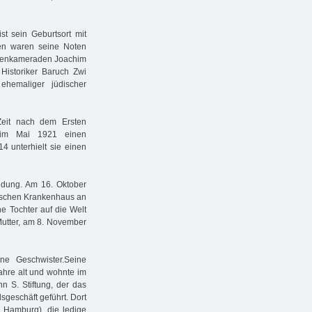
st sein Geburtsort mit
en waren seine Noten
ssenkameraden Joachim
 Historiker Baruch Zwi
hemaliger jüdischer
Zeit nach dem Ersten
h im Mai 1921 einen
4 unterhielt sie einen
ndung. Am 16. Oktober
tischen Krankenhaus an
ne Tochter auf die Welt
 Mutter, am 8. November
ne Geschwister.Seine
Jahre alt und wohnte im
n S. Stiftung, der das
sgeschäft geführt. Dort
 Hamburg), die ledige