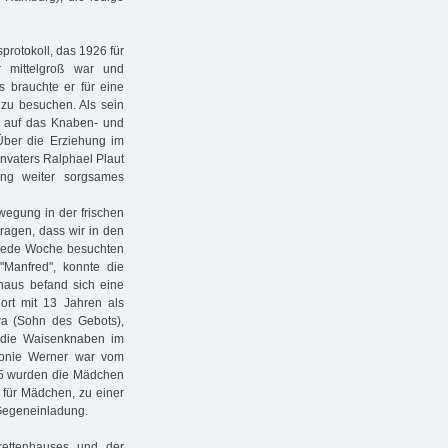
protokoll, das 1926 für
r mittelgroß war und
 brauchte er für eine
zu besuchen. Als sein
 auf das Knaben- und
ber die Erziehung im
nvaters Ralphael Plaut
ung weiter sorgsames
egung in der frischen
ragen, dass wir in den
" Jede Woche besuchten
"Manfred", konnte die
haus befand sich eine
rt mit 13 Jahren als
wa (Sohn des Gebots),
 die Waisenknaben im
idonie Werner war vom
25 wurden die Mädchen
 für Mädchen, zu einer
 Gegeneinladung.
ettenhauses und der