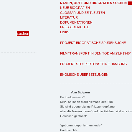
NAMEN, ORTE UND BIOGRAFIEN SUCHEN
NEUE BIOGRAFIEN
GLOSSAR UND ZEITLEISTEN
LITERATUR
DOKUMENTATIONEN
PRESSEBERICHTE
LINKS
PROJEKT BIOGRAFISCHE SPURENSUCHE
FILM "TRANSPORT IN DEN TOD AM 23.9.1940"
PROJEKT STOLPERTONSTEINE HAMBURG
ENGLISCHE ÜBERSETZUNGEN
Vom Stolpern
Die Stolpersteine?
Nein, an ihnen stößt niemand den Fuß
Sie sind ebenerdig ins Pflaster gepflanzt
aber die Namen darauf und die Zeichen sind uns ins
Gewissen gestanzt:
"geboren, deportiert, ermordet"
Und die Orte: