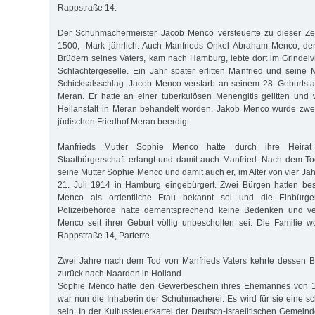
Rappstraße 14.
Der Schuhmachermeister Jacob Menco versteuerte zu dieser Ze
1500,- Mark jährlich. Auch Manfrieds Onkel Abraham Menco, der
Brüdern seines Vaters, kam nach Hamburg, lebte dort im Grindelvi
Schlachtergeselle. Ein Jahr später erlitten Manfried und seine
Schicksalsschlag. Jacob Menco verstarb an seinem 28. Geburtstag
Meran. Er hatte an einer tuberkulösen Menengitis gelitten und 
Heilanstalt in Meran behandelt worden. Jakob Menco wurde zwe
jüdischen Friedhof Meran beerdigt.
Manfrieds Mutter Sophie Menco hatte durch ihre Heirat 
Staatbürgerschaft erlangt und damit auch Manfried. Nach dem T
seine Mutter Sophie Menco und damit auch er, im Alter von vier J
21. Juli 1914 in Hamburg eingebürgert. Zwei Bürgen hatten bes
Menco als ordentliche Frau bekannt sei und die Einbürge
Polizeibehörde hatte dementsprechend keine Bedenken und ve
Menco seit ihrer Geburt völlig unbescholten sei. Die Familie w
Rappstraße 14, Parterre.
Zwei Jahre nach dem Tod von Manfrieds Vaters kehrte dessen 
zurück nach Naarden in Holland.
Sophie Menco hatte den Gewerbeschein ihres Ehemannes von 
war nun die Inhaberin der Schuhmacherei. Es wird für sie eine s
sein. In der Kultussteuerkartei der Deutsch-Israelitischen Gemeinde