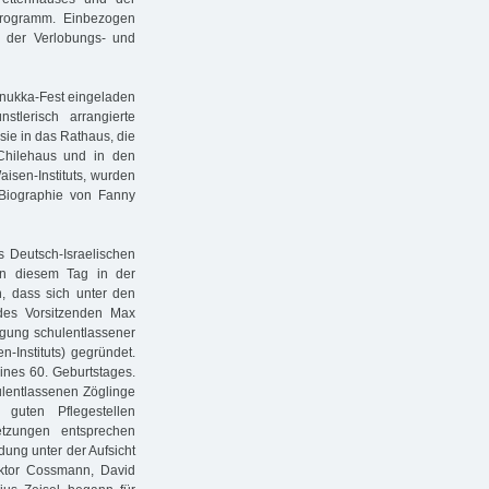
Programm. Einbezogen
i der Verlobungs- und
nukka-Fest eingeladen
tlerisch arrangierte
sie in das Rathaus, die
Chilehaus und in den
isen-Instituts, wurden
Biographie von Fanny
s Deutsch-Israelischen
 an diesem Tag in der
, dass sich unter den
des Vorsitzenden Max
rgung schulentlassener
n-Instituts) gegründet.
ines 60. Geburtstages.
ulentlassenen Zöglinge
guten Pflegestellen
etzungen entsprechen
ung unter der Aufsicht
ktor Cossmann, David