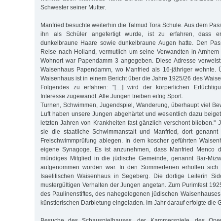
Schwester seiner Mutter.
Manfried besuchte weiterhin die Talmud Tora Schule. Aus dem Pass
ihn als Schüler angefertigt wurde, ist zu erfahren, dass e
dunkelbraune Haare sowie dunkelbraune Augen hatte. Den Pass
Reise nach Holland, vermutlich um seine Verwandten in Arnhem 
Wohnort war Papendamm 3 angegeben. Diese Adresse verweist
Waisenhaus Papendamm, wo Manfried als 16-jähriger wohnte. Ü
Waisenhaus ist in einem Bericht über die Jahre 1925/26 des Waise
Folgendes zu erfahren: "[…] wird der körperlichen Ertüchtig
Interesse zugewandt. Alle Jungen treiben eifrig Sport.
Turnen, Schwimmen, Jugendspiel, Wanderung, überhaupt viel Bew
Luft haben unsere Jungen abgehärtet und wesentlich dazu beiget
letzten Jahren von Krankheiten fast gänzlich verschont blieben.
sie die staatliche Schwimmanstalt und Manfried, dort genannt 
Freischwimmprüfung ablegen. In dem koscher geführten Waisen
eigene Synagoge. Es ist anzunehmen, dass Manfried Menco do
mündiges Mitglied in die jüdische Gemeinde, genannt Bar-Miz
aufgenommen worden war. In den Sommerferien erholten sich
Isaelitischen Waisenhaus in Segeberg. Die dortige Leiterin S
mustergültigen Verhalten der Jungen angetan. Zum Purimfest 19
des Paulinenstiftes, des nahegelegenen jüdischen Waisenhauses
künstlerischen Darbietung eingeladen. Im Jahr darauf erfolgte die
Besuche des Schauspielhauses, der Kammerspiele, des Oper