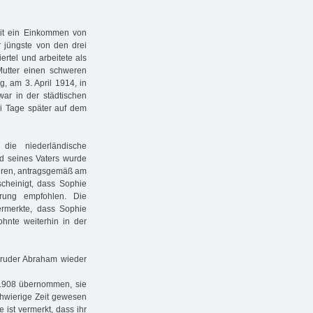
it ein Einkommen von
 jüngste von den drei
ertel und arbeitete als
 Mutter einen schweren
, am 3. April 1914, in
war in der städtischen
i Tage später auf dem
die niederländische
od seines Vaters wurde
ahren, antragsgemäß am
cheinigt, dass Sophie
rung empfohlen. Die
rmerkte, dass Sophie
ohnte weiterhin in der
Bruder Abraham wieder
1908 übernommen, sie
chwierige Zeit gewesen
 ist vermerkt, dass ihr