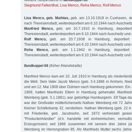
Weitere Stolpersteine in
Ilandkoppel 68
:
Siegmund Falkenthal
,
Lisa Menco
,
Reha Menco
,
Rolf Menco
Lisa Menco, geb. Mathias,
geb. am 13.10.1918 in Cuxhaven, de
nach Theresienstadt, weiterdeportiert am 6.10.1944 nach Auschwit
Manfried Menco,
geb. am 10.7.1910 in Hamburg, deportier
Theresienstadt, weiterdeportiert am 6.10.1944 nach Auschwitz und
Rolf Menco,
geb. am 20.7.1938 in Hamburg, deportiert
Theresienstadt, weiterdeportiert am 6.10.1944 nach Auschwitz und
Reha Menco,
geb. am 1.1.1942 in Hamburg, deportiert
Theresienstadt, weiterdeportiert am 6.10.1944 nach Auschwitz und
Ilandkoppel 68
(früher Ihlandstraße)
Manfried Menco kam am 10. Juli 1910 in Hamburg als niederländi
die Welt. Sein Vater Jacob Menco (geb. 3.4.1886 in Arnhem, Nie
und am 12. Mai 1908 über Dülmen nach Hamburg gekommen. Ein Ja
1909, hatten Manfrieds Eltern in Hamburg geheiratet. Manfried
Weinberg (geb. 5.1.1881), war gebürtige Hamburgerin. Elf Tage da
war der Großvater mütterlicherseits Nathan Weinberg mit 72 Jah
Kleiner Schäferkamp 32, verstorben. Nathan Weinberg (geb. 22.
mit Friederike, geb. Jacobsohn, seit 1873 verheiratet gewes
"Productenhändler" (d.h. handelte mit einheimischen, vermutlic
Erzeugnissen) seit 1866 zusammen mit seinem drei Jahre j
Weinberg im Herrengraben 95. Als Manfrieds Mutter sechs Jahre a