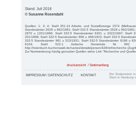
Stand: Juli 2018
© Susanne Rosendahl
Quellen: 1; 3; 4; StaH 351-14 Arbeits- und Sozialfürsorge 1574 (Melhaus
Standesämter 2628 u 962/1881; StaH 332-5 Standesämter 2628 u 962/1891;
2870 u 1201/1896; StaH 332-5 Standesämter 6301 u 3322/1897; StaH 3
201/1898; StaH 332-5 Standesämter 868 u 466/1923; StaH 332-5 Standesäm
332-5 Standesämter 981 u 523/1931; StaH 332-5 Standesämter 8186 u 8
6104; StaH 522-1 Jüdische Gemeinde Nr. 9
http://totenbuch.buchenwald.de/names/details/person/428/ref/recherche (Zugrif
Zur Nummerierung häufig genutzter Quellen siehe Link "Recherche und Quelle
druckansicht
/
Seitenanfang
Der Stolperstein i
IMPRESSUM / DATENSCHUTZ
KONTAKT
Stein in Hamburg v