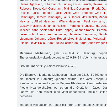
Weitere Stolpersteine in
Großneumarkt 38 (vorm. Schlachterstra
Hanna Aghitstein
,
Julie Baruch
,
Ludwig Louis Baruch
,
Helene Bis
Rebecca Blogg
,
Kurt Cossmann
,
Mathilde Cossmann
,
Frieda Da
Rosalie Falck
,
Leopold Falck
,
Alice Graff
,
Leopold Graff
,
Fl
Hamburger
,
Herbert Hamburger
,
Louis Hecker
,
Max Hecker
,
Maria
Heymann
,
Alfred Heymann
,
Wilma Heymann
,
Paul Heymann
,
Gustav Holstein
,
Johanna Holstein
,
Ferdinand Justus
,
Ida Just
Jettchen Kahn
,
Adolf Kahn
,
Curt Koppel
,
Johanna Koppel
,
Bernhar
Leiserowitz
,
Hannchen Liepmann
,
Henriette Liepmann
,
Bernh
Lippmann
,
Johanna Löwe
,
Robert Löwenthal
,
Minna Meierstein
Pilatus
,
David Pollak
,
Adolf Julius Posner
,
Ida Prager
,
Anna Prager
,
Marianne Melhausen,
geb. 9.4.1864 in Hamburg, deporti
Theresienstadt, weiterdeportiert am 26.9.1942 ins Vernichtungslage
Großneumarkt 38
(Schlachterstraße 40/42)
Die Eltern von Marianne Melhausen hatten am 23. Juni 1861 geheir
die Tochter in Hamburg geboren wurde. Der Vater Joseph 
Kaufmann mit einem Lager für Regen-, Pferde- und Geschirrdecken 
(heute Neanderstraße), wo schon die Großeltern Jacob J
Fanny/Rike, geb. Meyer, eine Mobilienhandlung und ein Betten
betrieben.
Marianne Melhausen war 1883 mit ihren Eltern in die Dammtorst