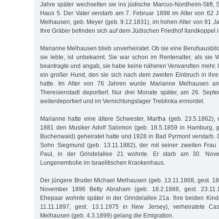
Jahre später wechselten sie ins jüdische Marcus-Nordheim-Stift, 
Haus 5. Der Vater verstarb am 7. Februar 1898 im Alter von 62 J
Melhausen, geb. Meyer (geb. 9.12.1831), im hohen Alter von 91 Ja
Ihre Gräber befinden sich auf dem Jüdischen Friedhof Ilandkoppel i
Marianne Melhausen blieb unverheiratet. Ob sie eine Berufsausbil
sie lebte, ist unbekannt. Sie war schon im Rentenalter, als sie 
beantragte und angab, sie habe keine näheren Verwandten mehr. I
ein großer Hund, den sie sich nach dem zweiten Einbruch in ih
hatte. Im Alter von 76 Jahren wurde Marianne Melhausen a
Theresienstadt deportiert. Nur drei Monate später, am 26. Sep
weiterdeportiert und im Vernichtungslager Treblinka ermordet.
Marianne hatte eine ältere Schwester, Martha (geb. 23.5.1862)
1881 den Musiker Adolf Salomon (geb. 18.5.1859 in Hamburg, g
Buchenwald) geheiratet hatte und 1928 in Bad Pyrmont verstarb.
Sohn Siegmund (geb. 13.11.1882), der mit seiner zweiten Frau
Paul, in der Grindelallee 21 wohnte. Er starb am 30. Nov
Lungenembolie im Israelitischen Krankenhaus.
Der jüngere Bruder Michael Melhausen (geb. 13.11.1868, gest. 18
November 1896 Betty Abraham (geb. 18.2.1868, gest. 23.11.1
Ehepaar wohnte später in der Grindelallee 21a. Ihre beiden Kinde
11.11.1897, gest. 13.1.1975 in New Jersey), verheiratete C
Melhausen (geb. 4.3.1899) gelang die Emigration.