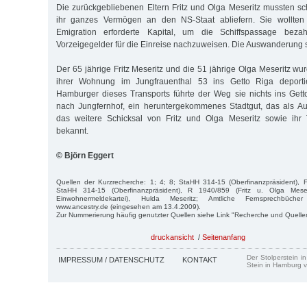
Die zurückgebliebenen Eltern Fritz und Olga Meseritz mussten sch
ihr ganzes Vermögen an den NS-Staat abliefern. Sie wollten 
Emigration erforderte Kapital, um die Schiffspassage bez
Vorzeigegelder für die Einreise nachzuweisen. Die Auswanderung s
Der 65 jährige Fritz Meseritz und die 51 jährige Olga Meseritz w
ihrer Wohnung im Jungfrauenthal 53 ins Getto Riga deporti
Hamburger dieses Transports führte der Weg sie nichts ins Gett
nach Jungfernhof, ein heruntergekommenes Stadtgut, das als Au
das weitere Schicksal von Fritz und Olga Meseritz sowie ihr 
bekannt.
© Björn Eggert
Quellen der Kurzrecherche: 1; 4; 8; StaHH 314-15 (Oberfinanzpräsident), 
StaHH 314-15 (Oberfinanzpräsident), R 1940/859 (Fritz u. Olga Meser
Einwohnermeldekartei), Hulda Meseritz; Amtliche Fernsprechbüc
www.ancestry.de (eingesehen am 13.4.2009).
Zur Nummerierung häufig genutzter Quellen siehe Link "Recherche und Quelle
druckansicht
/
Seitenanfang
Der Stolperstein i
IMPRESSUM / DATENSCHUTZ
KONTAKT
Stein in Hamburg v