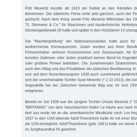
Fritz Meseritz musste ab 1915 als Soldat an den Kämpfen de
teilnehmen. Die väterliche Firma ruhte jetzt gänzlich, auch der 
gelöscht. Nach dem Krieg wurde Fritz Meseritz Mitinhaber der 
"G. Stromeier & Co." für Maschinen und bautechnische Vertretun
Glockengießerwall 26 hatte und später in den Holzdamm 14 umzog
Die "Machtergreifung" der Nationalsozialisten hatte auch für
weitreichende Konsequenzen. Juden wurden aus ihren Berufe
Firmeninhaber verloren Konzessionen und Zulassungen. Ab E
konnten Jüdinnen oder Juden praktisch keinen Beruf im Angestel
oder größere Firmen betreiben. Die zunehmenden Diskriminieru
auch den Alltag und das Privatleben der jüdischen Bevölkerung. In
und seit dem Novemberpogrom 1938 auch zunehmend gefährlich
sich die unverheiratete Tochter Suse Meseritz (* 2.10.1913), die zu
Angestellte bei der Jüdischen Gemeinde tätig war, im Juni 19
emigrieren.
Bereits im Juli 1938 war die jüngere Tochter Ursula Meseritz (* 3
"BRITANNIC" von dem französischen Hafen Le Havre aus nach Ne
dort aus reiste sie an die amerikanische Westküste nach Los Ang
1937 in den USA lebende Adolf Floersheim hatte ihr mit einer Bür
die USA ermöglicht. Adolf Floersheim (geb. 1881) hatte vor seine
im Jungfrauenthal 55 gewohnt.