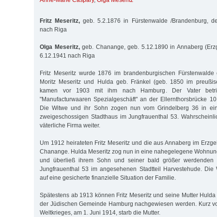
Anne-Marie Caspary
,
Olga Meseritz
Fritz Meseritz,
geb. 5.2.1876 in Fürstenwalde /Brandenburg, de
nach Riga
Olga Meseritz,
geb. Chanange, geb. 5.12.1890 in Annaberg (Erzge
6.12.1941 nach Riga
Fritz Meseritz wurde 1876 im brandenburgischen Fürstenwalde 
Moritz Meseritz und Hulda geb. Fränkel (geb. 1850 im preußi
kamen vor 1903 mit ihm nach Hamburg. Der Vater betr
"Manufacturwaaren Spezialgeschäft" an der Ellernthorsbrücke 10,
Die Witwe und ihr Sohn zogen nun vom Grindelberg 36 in e
zweigeschossigen Stadthaus im Jungfrauenthal 53. Wahrscheinli
väterliche Firma weiter.
Um 1912 heirateten Fritz Meseritz und die aus Annaberg im Erz
Chanange. Hulda Meseritz zog nun in eine nahegelegene Wohnung
und überließ ihrem Sohn und seiner bald größer werdenden
Jungfrauenthal 53 im angesehenen Stadtteil Harvestehude. Di
auf eine gesicherte finanzielle Situation der Familie.
Spätestens ab 1913 können Fritz Meseritz und seine Mutter Hulda 
der Jüdischen Gemeinde Hamburg nachgewiesen werden. Kurz vo
Weltkrieges, am 1. Juni 1914, starb die Mutter.