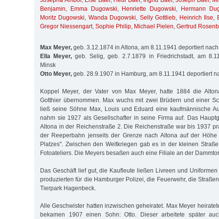
Josepha Ambor
,
Else Baer
,
Hedi Baer
,
Ingrid Baer
,
Joseph Baer
,
Mi
Benjamin
,
Emma Dugowski
,
Henriette Dugowski
,
Hermann Dug
Moritz Dugowski
,
Wanda Dugowski
,
Selly Gottlieb
,
Heinrich Ilse
,
Gregor Niessengart
,
Sophie Philip
,
Michael Pielen
,
Gertrud Rosen
Max Meyer,
geb. 3.12.1874 in Altona, am 8.11.1941 deportiert nac
Ella Meyer,
geb. Selig, geb. 2.7.1879 in Friedrichstadt, am 8.1
Minsk
Otto Meyer,
geb. 28.9.1907 in Hamburg, am 8.11.1941 deportiert n
Koppel Meyer, der Vater von Max Meyer, hatte 1884 die Alton
Gotthier übernommen. Max wuchs mit zwei Brüdern und einer Sch
ließ seine Söhne Max, Louis und Eduard eine kaufmännische A
nahm sie 1927 als Gesellschafter in seine Firma auf. Das Hauptg
Altona in der Reichenstraße 2. Die Reichenstraße war bis 1937 pr
der Reeperbahn jenseits der Grenze nach Altona auf der Höhe d
Platzes". Zwischen den Weltkriegen gab es in der kleinen Straß
Fotoateliers. Die Meyers besaßen auch eine Filiale an der Dammtor
Das Geschäft lief gut, die Kaufleute ließen Livreen und Uniformen
produzierten für die Hamburger Polizei, die Feuerwehr, die Straß
Tierpark Hagenbeck.
Alle Geschwister hatten inzwischen geheiratet. Max Meyer heiratete
bekamen 1907 einen Sohn: Otto. Dieser arbeitete später auc