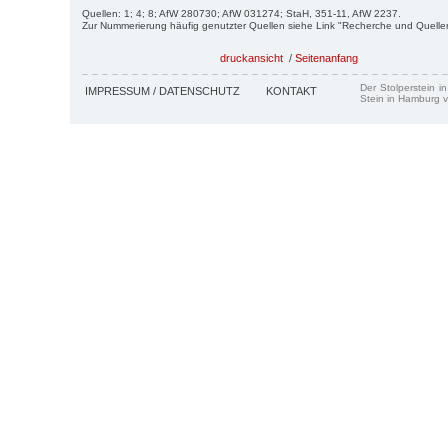
Quellen: 1; 4; 8; AfW 280730; AfW 031274; StaH, 351-11, AfW 2237.
Zur Nummerierung häufig genutzter Quellen siehe Link "Recherche und Quelle
druckansicht
/
Seitenanfang
Der Stolperstein i
IMPRESSUM / DATENSCHUTZ
KONTAKT
Stein in Hamburg v