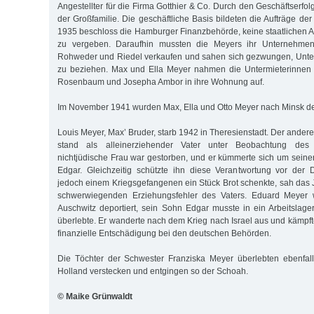
Angestellter für die Firma Gotthier & Co. Durch den Geschäftserf
der Großfamilie. Die geschäftliche Basis bildeten die Aufträge d
1935 beschloss die Hamburger Finanzbehörde, keine staatlichen 
zu vergeben. Daraufhin mussten die Meyers ihr Unternehmen
Rohweder und Riedel verkaufen und sahen sich gezwungen, Unter
zu beziehen. Max und Ella Meyer nahmen die Untermieterinnen S
Rosenbaum und Josepha Ambor in ihre Wohnung auf.
Im November 1941 wurden Max, Ella und Otto Meyer nach Minsk dep
Louis Meyer, Max’ Bruder, starb 1942 in Theresienstadt. Der ander
stand als alleinerziehender Vater unter Beobachtung des
nichtjüdische Frau war gestorben, und er kümmerte sich um sein
Edgar. Gleichzeitig schützte ihn diese Verantwortung vor der 
jedoch einem Kriegsgefangenen ein Stück Brot schenkte, sah das
schwerwiegenden Erziehungsfehler des Vaters. Eduard Meyer 
Auschwitz deportiert, sein Sohn Edgar musste in ein Arbeitslage
überlebte. Er wanderte nach dem Krieg nach Israel aus und kämpft
finanzielle Entschädigung bei den deutschen Behörden.
Die Töchter der Schwester Franziska Meyer überlebten ebenfall
Holland verstecken und entgingen so der Schoah.
© Maike Grünwaldt