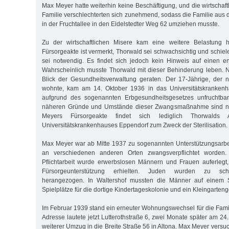
Max Meyer hatte weiterhin keine Beschäftigung, und die wirtschaft
Familie verschlechterten sich zunehmend, sodass die Familie aus
in der Fruchtallee in den Eidelstedter Weg 62 umziehen musste.
Zu der wirtschaftlichen Misere kam eine weitere Belastung 
Fürsorgeakte ist vermerkt, Thorwald sei schwachsichtig und schie
sei notwendig. Es findet sich jedoch kein Hinweis auf einen en
Wahrscheinlich musste Thorwald mit dieser Behinderung leben. 
Blick der Gesundheitsverwaltung geraten. Der 17-Jährige, der 
wohnte, kam am 14. Oktober 1936 in das Universitätskrankenh
aufgrund des sogenannten Erbgesundheitsgesetzes unfruchtba
näheren Gründe und Umstände dieser Zwangsmaßnahme sind nich
Meyers Fürsorgeakte findet sich lediglich Thorwalds
Universitätskrankenhauses Eppendorf zum Zweck der Sterilisation.
Max Meyer war ab Mitte 1937 zu sogenannten Unterstützungsarbe
an verschiedenen anderen Orten zwangsverpflichtet worden. 
Pflichtarbeit wurde erwerbslosen Männern und Frauen auferlegt,
Fürsorgeunterstützung erhielten. Juden wurden zu schw
herangezogen. In Waltershof mussten die Männer auf einem Sc
Spielplätze für die dortige Kindertageskolonie und ein Kleingarten
Im Februar 1939 stand ein erneuter Wohnungswechsel für die Fami
Adresse lautete jetzt Lutterothstraße 6, zwei Monate später am 24. 
weiterer Umzug in die Breite Straße 56 in Altona. Max Meyer vers