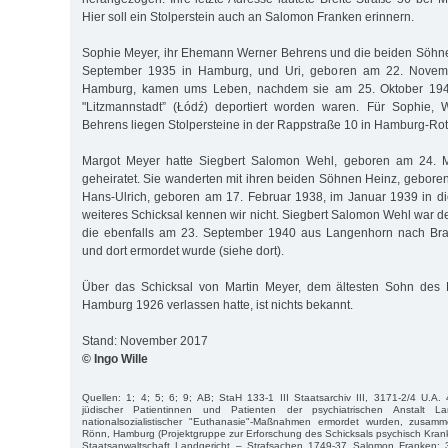
Hier soll ein Stolperstein auch an Salomon Franken erinnern.
Sophie Meyer, ihr Ehemann Werner Behrens und die beiden Söhne
September 1935 in Hamburg, und Uri, geboren am 22. Novemb
Hamburg, kamen ums Leben, nachdem sie am 25. Oktober 19
"Litzmannstadt” (Łódź) deportiert worden waren. Für Sophie, W
Behrens liegen Stolpersteine in der Rappstraße 10 in Hamburg-Ro
Margot Meyer hatte Siegbert Salomon Wehl, geboren am 24. 
geheiratet. Sie wanderten mit ihren beiden Söhnen Heinz, geboren
Hans-Ulrich, geboren am 17. Februar 1938, im Januar 1939 in di
weiteres Schicksal kennen wir nicht. Siegbert Salomon Wehl war d
die ebenfalls am 23. September 1940 aus Langenhorn nach Bran
und dort ermordet wurde (siehe dort).
Über das Schicksal von Martin Meyer, dem ältesten Sohn des 
Hamburg 1926 verlassen hatte, ist nichts bekannt.
Stand: November 2017
© Ingo Wille
Quellen: 1; 4; 5; 6; 9; AB; StaH 133-1 III Staatsarchiv III, 3171-2/4 U.A. 
jüdischer Patientinnen und Patienten der psychiatrischen Anstalt L
nationalsozialistischer "Euthanasie"-Maßnahmen ermordet wurden, zusamm
Rönn, Hamburg (Projektgruppe zur Erforschung des Schicksals psychisch Kran
Staatsanwaltschaft Landgericht – Strafsachen 1749-37 Salomon Franken;