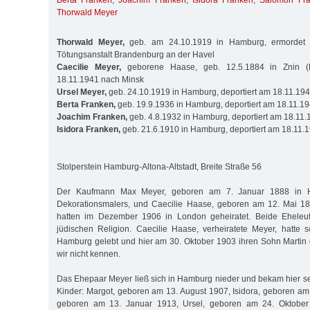
Berta Franken
,
Joachim Franken
,
Isidora Franken
,
Salomon Fr
Thorwald Meyer
Thorwald Meyer,
geb. am 24.10.1919 in Hamburg, ermordet 
Tötungsanstalt Brandenburg an der Havel
Caecilie Meyer,
geborene Haase, geb. 12.5.1884 in Znin (P
18.11.1941 nach Minsk
Ursel Meyer,
geb. 24.10.1919 in Hamburg, deportiert am 18.11.19
Berta Franken,
geb. 19.9.1936 in Hamburg, deportiert am 18.11.1
Joachim Franken,
geb. 4.8.1932 in Hamburg, deportiert am 18.11
Isidora Franken,
geb. 21.6.1910 in Hamburg, deportiert am 18.11.
Stolperstein Hamburg-Altona-Altstadt, Breite Straße 56
Der Kaufmann Max Meyer, geboren am 7. Januar 1888 in 
Dekorationsmalers, und Caecilie Haase, geboren am 12. Mai 18
hatten im Dezember 1906 in London geheiratet. Beide Eheleut
jüdischen Religion. Caecilie Haase, verheiratete Meyer, hatte 
Hamburg gelebt und hier am 30. Oktober 1903 ihren Sohn Martin
wir nicht kennen.
Das Ehepaar Meyer ließ sich in Hamburg nieder und bekam hier 
Kinder: Margot, geboren am 13. August 1907, Isidora, geboren am
geboren am 13. Januar 1913, Ursel, geboren am 24. Oktober