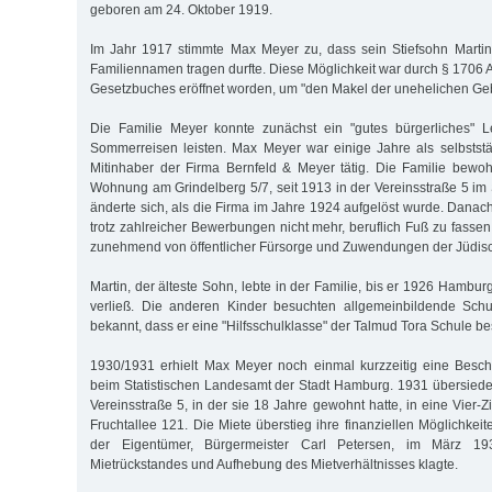
geboren am 24. Oktober 1919.
Im Jahr 1917 stimmte Max Meyer zu, dass sein Stiefsohn Martin
Familiennamen tragen durfte. Diese Möglichkeit war durch § 1706 
Gesetzbuches eröffnet worden, um "den Makel der unehelichen Geb
Die Familie Meyer konnte zunächst ein "gutes bürgerliches" 
Sommerreisen leisten. Max Meyer war einige Jahre als selbstst
Mitinhaber der Firma Bernfeld & Meyer tätig. Die Familie bewo
Wohnung am Grindelberg 5/7, seit 1913 in der Vereinsstraße 5 im St
änderte sich, als die Firma im Jahre 1924 aufgelöst wurde. Dana
trotz zahlreicher Bewerbungen nicht mehr, beruflich Fuß zu fassen
zunehmend von öffentlicher Fürsorge und Zuwendungen der Jüdi
Martin, der älteste Sohn, lebte in der Familie, bis er 1926 Hambu
verließ. Die anderen Kinder besuchten allgemeinbildende Schu
bekannt, dass er eine "Hilfsschulklasse" der Talmud Tora Schule be
1930/1931 erhielt Max Meyer noch einmal kurzzeitig eine Besch
beim Statistischen Landesamt der Stadt Hamburg. 1931 übersiedel
Vereinsstraße 5, in der sie 18 Jahre gewohnt hatte, in eine Vier
Fruchtallee 121. Die Miete überstieg ihre finanziellen Möglichkei
der Eigentümer, Bürgermeister Carl Petersen, im März 1
Mietrückstandes und Aufhebung des Mietverhältnisses klagte.