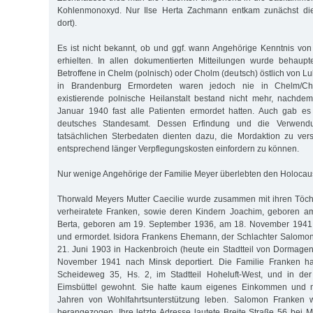
Kohlenmonoxyd. Nur Ilse Herta Zachmann entkam zunächst die
dort).
Es ist nicht bekannt, ob und ggf. wann Angehörige Kenntnis vo
erhielten. In allen dokumentierten Mitteilungen wurde behaupt
Betroffene in Chelm (polnisch) oder Cholm (deutsch) östlich von Lub
in Brandenburg Ermordeten waren jedoch nie in Chelm/Cho
existierende polnische Heilanstalt bestand nicht mehr, nachde
Januar 1940 fast alle Patienten ermordet hatten. Auch gab e
deutsches Standesamt. Dessen Erfindung und die Verwendu
tatsächlichen Sterbedaten dienten dazu, die Mordaktion zu ver
entsprechend länger Verpflegungskosten einfordern zu können.
Nur wenige Angehörige der Familie Meyer überlebten den Holocaus
Thorwald Meyers Mutter Caecilie wurde zusammen mit ihren Töcht
verheiratete Franken, sowie deren Kindern Joachim, geboren a
Berta, geboren am 19. September 1936, am 18. November 1941 
und ermordet. Isidora Frankens Ehemann, der Schlachter Salomo
21. Juni 1903 in Hackenbroich (heute ein Stadtteil von Dormagen
November 1941 nach Minsk deportiert. Die Familie Franken ha
Scheideweg 35, Hs. 2, im Stadtteil Hoheluft-West, und in de
Eimsbüttel gewohnt. Sie hatte kaum eigenes Einkommen und 
Jahren von Wohlfahrtsunterstützung leben. Salomon Franken wu
herangezogen. Ihre letzte Adresse lautete Breite Straße 56 bei Me