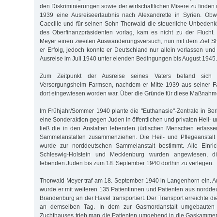
den Diskriminierungen sowie der wirtschaftlichen Misere zu finden
1939 eine Ausreiseerlaubnis nach Alexandrette in Syrien. Obw
Caecilie und für seinen Sohn Thorwald die steuerliche Unbedenk
des Oberfinanzpräsidenten vorlag, kam es nicht zu der Fluch
Meyer einen zweiten Auswanderungsversuch, nun mit dem Ziel Sh
er Erfolg, jedoch konnte er Deutschland nur allein verlassen und
Ausreise im Juli 1940 unter elenden Bedingungen bis August 1945.
Zum Zeitpunkt der Ausreise seines Vaters befand sich
Versorgungsheim Farmsen, nachdem er Mitte 1939 aus seiner 
dort eingewiesen worden war. Über die Gründe für diese Maßnahme 
Im Frühjahr/Sommer 1940 plante die "Euthanasie"-Zentrale in Berl
eine Sonderaktion gegen Juden in öffentlichen und privaten Heil- u
ließ die in den Anstalten lebenden jüdischen Menschen erfass
Sammelanstalten zusammenziehen. Die Heil- und Pflegeanstal
wurde zur norddeutschen Sammelanstalt bestimmt. Alle Einri
Schleswig-Holstein und Mecklenburg wurden angewiesen, di
lebenden Juden bis zum 18. September 1940 dorthin zu verlegen.
Thorwald Meyer traf am 18. September 1940 in Langenhorn ein. 
wurde er mit weiteren 135 Patientinnen und Patienten aus nordde
Brandenburg an der Havel transportiert. Der Transport erreichte d
an demselben Tag. In dem zur Gasmordanstalt umgebauten 
Zuchthauses trieb man die Patienten umgehend in die Gaskammer