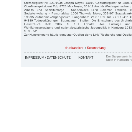
Sterberegister Nr. 221/1935 Joseph Meyer, 14010 Geburtsregister Nr. 2804/
Oberfinanzpräsident FVg 8726 Max Meyer; 351-11 Amt für Wiedergutmachun
Arbeits- und Sozialfürsorge – Sonderakten 1170 Salomon Franken, 
Sozialverwaltung – Personalakte 1560 Thorwald Meyer, 352-8/7 Staatskrank
1/1995 Aufnahme-/Abgangsbuch Langenhorn 26.8.1939 bis 27.1.1941; 42
64389 Todeserklärungen. Baumgarten, Steffen, Die Entstehung des Unehelic
Gesetzbuch, Köln 2007, S. 101. Lohalm, Uwe, Fürsorge und Ve
Wohlfahrtsverwaltung und nationalsozialistische Judenpolitik in Hamburg 19
S. 35, 52.
Zur Nummerierung häufig genutzter Quellen siehe Link "Recherche und Quelle
druckansicht
/
Seitenanfang
Der Stolperstein i
IMPRESSUM / DATENSCHUTZ
KONTAKT
Stein in Hamburg v