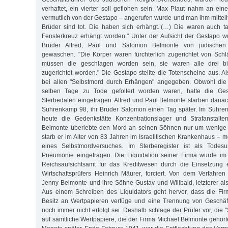
verhaftet, ein vierter soll geflohen sein. Max Plaut nahm an eine
vermutlich von der Gestapo – angerufen wurde und man ihm mitteilt
Brüder sind tot. Die haben sich erhängt.’(…) Die waren auch ta
Fensterkreuz erhängt worden." Unter der Aufsicht der Gestapo 
Brüder Alfred, Paul und Salomon Belmonte von jüdischen 
gewaschen. "Die Körper waren fürchterlich zugerichtet von Sch
müssen die geschlagen worden sein, sie waren alle drei bis
zugerichtet worden." Die Gestapo stellte die Totenscheine aus. 
bei allen "Selbstmord durch Erhängen" angegeben. Obwohl die
selben Tage zu Tode gefoltert worden waren, hatte die Gest
Sterbedaten eingetragen: Alfred und Paul Belmonte starben danac
Suhrenkamp 98, ihr Bruder Salomon einen Tag später. Im Suhren
heute die Gedenkstätte Konzentrationslager und Strafanstalten
Belmonte überlebte den Mord an seinen Söhnen nur um wenige 
starb er im Alter von 83 Jahren im Israelitischen Krankenhaus – 
eines Selbstmordversuches. Im Sterberegister ist als Todes
Pneumonie eingetragen. Die Liquidation seiner Firma wurde i
Reichsaufsichtsamt für das Kreditwesen durch die Einsetzung e
Wirtschaftsprüfers Heinrich Mäurer, forciert. Von dem Verfahre
Jenny Belmonte und ihre Söhne Gustav und Wilibald, letzterer als
Aus einem Schreiben des Liquidators geht hervor, dass die Fi
Besitz an Wertpapieren verfüge und eine Trennung von Geschäft
noch immer nicht erfolgt sei. Deshalb schlage der Prüfer vor, di
auf sämtliche Wertpapiere, die der Firma Michael Belmonte gehör