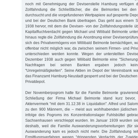
noch mit Genehmigung der Devisenstelle Hamburg verfügen dur
Zollfahndung die Schließfächer, die die Belmontes bei den 
durchsucht und die vorgefundenen Wertpapiere auf gesperrte Depo
und bei der Deutschen Bank übertragen. Das geht aus einem S
1938 hervor, mit dem die Devisen- von der Zollfahndungsstelle 
Kapitalfluchtverdacht gegen Michael und Wilibald Belmonte unter
hinaus regte die Zollfahndung die Anordnung einer Devisenprüfun
sich des Privatvermögens von Willibald Belmonte bemächtigen, w
offenbar nicht möglich war, da zwischen seinem Firmen- und Pri
unterschieden werden konnte. Wegen der unterstellten Devi
Dezember 1938 auch gegen Wilibald Belmonte eine "Sicherungs
Nachfragen bei seinen Banken ergaben jedoch keine
"Unregelmäßigkeiten". Seine Aktien im Depot der Vereinsbank w
das Finanzamt Hamburg-Neustadt gesperrt und bei der Deutschen B
Privatdepot.
Der Novemberpogrom hatte für die Familie Belmonte gravieren
Schließung der Firma Michael Belmonte stand kurz bevor, 
Aktenvermerk "mit dem 31.12.38 in Liquidation". Alfred und Sal
zu den 900 Männern, die – meist aus wohlhabenden jüdischen
infolge des Pogroms ins Konzentrationslager Fuhlsbüttel gebra
Sachsenhausen verschleppt wurden. Im Januar 1939 wurden sie 
deshalb, weil die Familie Auswanderungsvorbereitungen (für sie
Auswanderung kam es jedoch nicht mehr. Die Zollfahndung leit
Ermittlungsverfahren wegen "dringenden Verdachts der Zuwid