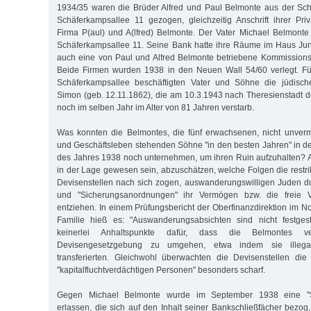
1934/35 waren die Brüder Alfred und Paul Belmonte aus der Sch
Schäferkampsallee 11 gezogen, gleichzeitig Anschrift ihrer Pri
Firma P(aul) und A(lfred) Belmonte. Der Vater Michael Belmonte 
Schäferkampsallee 11. Seine Bank hatte ihre Räume im Haus Jun
auch eine von Paul und Alfred Belmonte betriebene Kommissions
Beide Firmen wurden 1938 in den Neuen Wall 54/60 verlegt. F
Schäferkampsallee beschäftigten Vater und Söhne die jüdisch
Simon (geb. 12.11.1862), die am 10.3.1943 nach Theresienstadt de
noch im selben Jahr im Alter von 81 Jahren verstarb.
Was konnten die Belmontes, die fünf erwachsenen, nicht unve
und Geschäftsleben stehenden Söhne "in den besten Jahren" in de
des Jahres 1938 noch unternehmen, um ihren Ruin aufzuhalten? Al
in der Lage gewesen sein, abzuschätzen, welche Folgen die rest
Devisenstellen nach sich zogen, auswanderungswilligen Juden d
und "Sicherungsanordnungen" ihr Vermögen bzw. die freie 
entziehen. In einem Prüfungsbericht der Oberfinanzdirektion im 
Familie hieß es: "Auswanderungsabsichten sind nicht festgest
keinerlei Anhaltspunkte dafür, dass die Belmontes ve
Devisengesetzgebung zu umgehen, etwa indem sie illega
transferierten. Gleichwohl überwachten die Devisenstellen di
"kapitalfluchtverdächtigen Personen" besonders scharf.
Gegen Michael Belmonte wurde im September 1938 eine "S
erlassen, die sich auf den Inhalt seiner Bankschließfächer bezog,