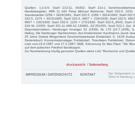
Quellen: 1;2;4;5; StaH 213-11, 60402; StaH 214-1 Gerichtsvollziehe
Handelsregister, HRA 11 444 Firma Michael Belmonte; StaH 332-5, 2231
Standesämter 2258 + 3429/1891; StaH 332-5, 2289 + 3914/1892; StaH 332-
332-5, 2375 + 3015/1895; StaH 332-5, 9907 + 228/1939; StaH 332-5, 9907
9907 + 230/1939; StaH 332-5, 1103 + 273/1939; StaH 332-5_8543; StaH 
318 Nr. 23355; StaH 351-11 AfW AZ 130891, AZ 051055; StaH 522-1 Jüd.
Deportationslisten; Hamburger Anzeiger 52 (1939), Nr. 170 (24.7.1939), 
Halévy, Die Hamburger Nachkommen des Amsterdamer Kaufmanns Jacob Israel 
25 Jahre Galerie Morgenland Geschichtswerkstatt Eimsbüttel, S. 141ff; Ausk
Gedenkbuch Konzentrationslager Fuhlsbüttel; Totenlisten Fuhlsbüttel, D
Liste vom 24.6.1987 und 27.2.1987; WdE, Erinnerung Dr. Max Plaut; "Wo Wur
auf dem jüdischen Friedhof Ilandkoppel.
Zur Nummerierung häufig genutzter Quellen siehe Link "Recherche und Quelle
druckansicht
/
Seitenanfang
Der Stolperstein i
IMPRESSUM / DATENSCHUTZ
KONTAKT
Stein in Hamburg v