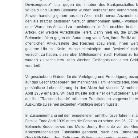
Devisengesetz", u.a. gegen die Inhaber des Bankgeschäftes M
Wilibald und Gustav Belmonte wurden verhaftet und vernommen. 
Zuwiderhandlung gehen aus den Akten nicht hervor. Anzunehmen 
den als strafbar geltenden Versuch unternommen hatte, - wohlg
oder Waren ins Ausland zu transferieren. Im Juli erschien in de
Artikel, der weitere Aufschlüsse liefert. Darin hieß es, die Brü
Belmonte hätten gegen die Anordnung verstoßen, ihren Besitz an 
öffentlichen Ankaufsstelle des Reiches abzuliefern. Ihnen wer
goldene Uhr mit Kette, Manschettenknöpfe und Bestecke" nicht
versucht zu haben, diese über Mittelsmänner nach Holland zu tra
wurden zu sechs bzw. zehn Wochen Gefängnis und einer Geld
verurteilt.
Vorgeschobene Gründe für die Verfolgung und Erniedrigung bezog
auf das Geschäftsgebaren der männlichen Familienmitglieder, son
persönliche Lebensführung. In den Akten hat sich ein Vernehm
April 1939 erhalten. Wilibald musste sich einer demütigenden Bef
der ihm "Rassenschande" mit einer Prostituierten vorgeworfen 
Auskünfte zu seinen sexuellen Praktiken geben musste.
In Zusammenhang mit den eingeleiteten Ermittlungsverfahren ist a
Familie Ende April 1939 durch die Gestapo zu sehen: Am 26., 27. un
Belmonte-Brüder sowie ihre Mutter Jenny Belmonte von der Gest
Konzentrationslager Fuhlsbüttel gebracht. Nach den Erinneru
Geschäftsführer des Jüdischen Religionsverbandes, wurden ledi