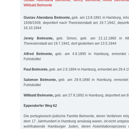
Gustav Abendana Belmonte
,
Jenny Belmonte
,
Alfred Belmont
Wilibald Belmonte
Gustav Abendana Belmonte,
geb. am 13.8.1891 in Hamburg, inhaf
1938/1939, deportiert nach Theresienstadt am 19.7.1942, deport
16.10.1944
Jenny Belmonte,
geb. Simon, geb. am 21.12.1860 in Alto
Theresienstadt am 19.7.1942, dort gestorben am 13.5.1944
Alfred Belmonte,
geb. am 4.9.1895 in Hamburg, ermordet 
Fuhlsbüttel
Paul Belmonte,
geb. am 2.6.1894 in Hamburg, ermordet am 29.4.19
Salomon Belmonte,
geb. am 29.9.1890 in Hamburg, ermordet
Fuhlsbüttel
Wilibald Belmonte,
geb. am 27.9.1892 in Hamburg, deportiert am 
Eppendorfer Weg 62
Die portugiesisch-jüdische Familie Belmonte, deren Vorfahren mög
dem 17. Jahrhundert in Hamburg ansässig waren, ist nicht untypis
wohlhabende Hamburger Juden, deren Assimilationsprozess m