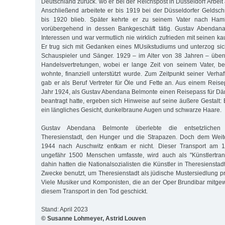
Deutschland zurück. wo er bei der Reichspost in Düsseldorf Arbeit 
Anschließend arbeitete er bis 1919 bei der Düsseldorfer Geldschr
bis 1920 blieb. Später kehrte er zu seinem Vater nach Ha
vorübergehend in dessen Bankgeschäft tätig. Gustav Abendana
Interessen und war vermutlich nie wirklich zufrieden mit seinen 
Er trug sich mit Gedanken eines MUsikstudiums und unterzog sic
Schauspieler und Sänger. 1929 – im Alter von 38 Jahren – übe
Handelsvertretungen, wobei er lange Zeit von seinem Vater, be
wohnte, finanziell unterstützt wurde. Zum Zeitpunkt seiner Ver
gab er als Beruf Vertreter für Öle und Fette an. Aus einem Reis
Jahr 1924, als Gustav Abendana Belmonte einen Reisepass für 
beantragt hatte, ergeben sich Hinweise auf seine äußere Gestalt: E
ein längliches Gesicht, dunkelbraune Augen und schwarze Haare.
Gustav Abendana Belmonte überlebte die entsetzlichen 
Theresienstadt, den Hunger und die Strapazen. Doch dem Weite
1944 nach Auschwitz entkam er nicht. Dieser Transport am 1
ungefähr 1500 Menschen umfasste, wird auch als "Künstlertrans
dahin hatten die Nationalsozialisten die Künstler in Theresienstad
Zwecke benutzt, um Theresienstadt als jüdische Mustersiedlung p
Viele Musiker und Komponisten, die an der Oper Brundibar mitgewi
diesem Transport in den Tod geschickt.
Stand: April 2023
© Susanne Lohmeyer, Astrid Louven