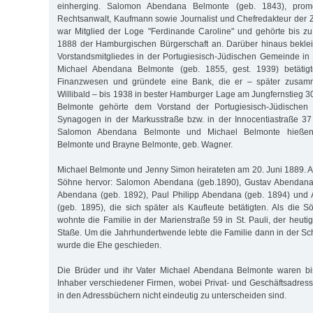
einherging. Salomon Abendana Belmonte (geb. 1843), promov
Rechtsanwalt, Kaufmann sowie Journalist und Chefredakteur der Ze
war Mitglied der Loge "Ferdinande Caroline" und gehörte bis z
1888 der Hamburgischen Bürgerschaft an. Darüber hinaus beklei
Vorstandsmitgliedes in der Portugiesisch-Jüdischen Gemeinde i
Michael Abendana Belmonte (geb. 1855, gest. 1939) betätigte
Finanzwesen und gründete eine Bank, die er – später zusa
Willibald – bis 1938 in bester Hamburger Lage am Jungfernstieg 3
Belmonte gehörte dem Vorstand der Portugiesisch-Jüdische
Synagogen in der Markusstraße bzw. in der Innocentiastraße 37
Salomon Abendana Belmonte und Michael Belmonte hieße
Belmonte und Brayne Belmonte, geb. Wagner.
Michael Belmonte und Jenny Simon heirateten am 20. Juni 1889. A
Söhne hervor: Salomon Abendana (geb.1890), Gustav Abendana 
Abendana (geb. 1892), Paul Philipp Abendana (geb. 1894) und 
(geb. 1895), die sich später als Kaufleute betätigten. Als die
wohnte die Familie in der Marienstraße 59 in St. Pauli, der heut
Staße. Um die Jahrhundertwende lebte die Familie dann in der S
wurde die Ehe geschieden.
Die Brüder und ihr Vater Michael Abendana Belmonte waren bi
Inhaber verschiedener Firmen, wobei Privat- und Geschäftsadre
in den Adressbüchern nicht eindeutig zu unterscheiden sind.