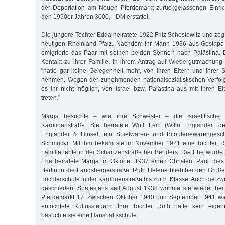
der Deportation am Neuen Pferdemarkt zurückgelassenen Einri
den 1950er Jahren 3000,– DM erstattet.
Die jüngere Tochter Edda heiratete 1922 Fritz Schestowitz und z
heutigen Rheinland-Pfalz. Nachdem ihr Mann 1936 aus Gestapo-
emigrierte das Paar mit seinen beiden Söhnen nach Palästina. 
Kontakt zu ihrer Familie. In ihrem Antrag auf Wiedergutmachung s
"hatte gar keine Gelegenheit mehr, von ihren Eltern und ihrer
nehmen. Wegen der zunehmenden nationalsozialistischen Verf
es ihr nicht möglich, von Israel bzw. Palästina aus mit ihren El
treten."
Marga besuchte – wie ihre Schwester – die Israelitische 
Karolinenstraße. Sie heiratete Wolf Leib (Willi) Engländer, 
Engländer & Hinsel, ein Spielwaren- und Bijouteriewarengeschäf
Schmuck). Mit ihm bekam sie im November 1921 eine Tochter, R
Familie lebte in der Schanzenstraße bei Benders. Die Ehe wurde 
Ehe heiratete Marga im Oktober 1937 einen Christen, Paul Ries
Berlin in die Landsbergerstraße. Ruth Helene blieb bei den Große
Töchterschule in der Karolinenstraße bis zur 8. Klasse. Auch die 
geschieden. Spätestens seit August 1938 wohnte sie wieder be
Pferdemarkt 17. Zwischen Oktober 1940 und September 1941 war
entrichtete Kultussteuern. Ihre Tochter Ruth hatte kein eig
besuchte sie eine Haushaltsschule.