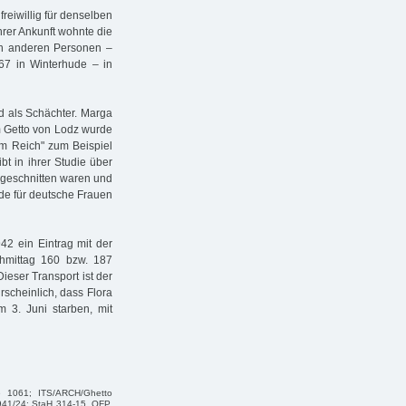
freiwillig für denselben
hrer Ankunft wohnte die
n anderen Personen –
 67 in Winterhude – in
d als Schächter. Marga
m Getto von Lodz wurde
im Reich" zum Beispiel
t in ihrer Studie über
bgeschnitten waren und
de für deutsche Frauen
942 ein Eintrag mit der
chmittag 160 bzw. 187
eser Transport ist der
rscheinlich, dass Flora
 3. Juni starben, mit
te 1061; ITS/ARCH/Ghetto
1941/24; StaH 314-15, OFP,