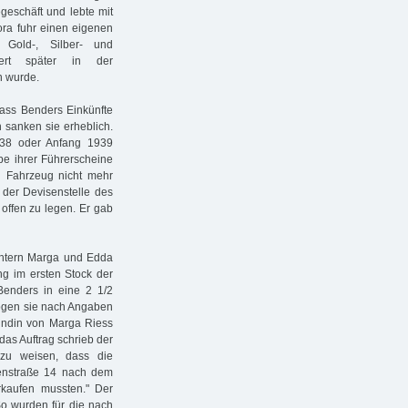
egeschäft und lebte mit
lora fuhr einen eigenen
Gold-, Silber- und
wert später in der
n wurde.
ass Benders Einkünfte
n sanken sie erheblich.
938 oder Anfang 1939
be ihrer Führerscheine
in Fahrzeug nicht mehr
 der Devisenstelle des
offen zu legen. Er gab
chtern Marga und Edda
ng im ersten Stock der
enders in eine 2 1/2
gen sie nach Angaben
eundin von Marga Riess
das Auftrag schrieb der
 zu weisen, dass die
enstraße 14 nach dem
rkaufen mussten." Der
o wurden für die nach