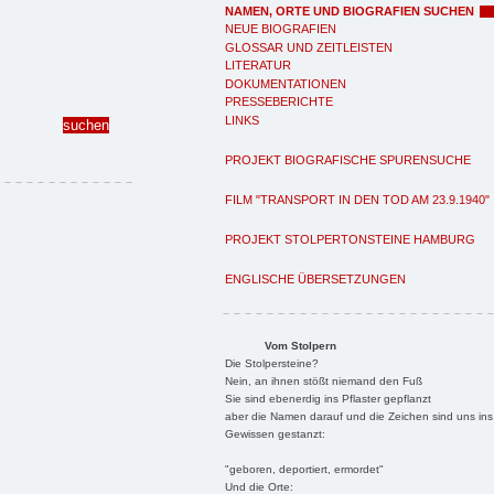
NAMEN, ORTE UND BIOGRAFIEN SUCHEN
NEUE BIOGRAFIEN
GLOSSAR UND ZEITLEISTEN
LITERATUR
DOKUMENTATIONEN
PRESSEBERICHTE
LINKS
PROJEKT BIOGRAFISCHE SPURENSUCHE
FILM "TRANSPORT IN DEN TOD AM 23.9.1940"
PROJEKT STOLPERTONSTEINE HAMBURG
ENGLISCHE ÜBERSETZUNGEN
Vom Stolpern
Die Stolpersteine?
Nein, an ihnen stößt niemand den Fuß
Sie sind ebenerdig ins Pflaster gepflanzt
aber die Namen darauf und die Zeichen sind uns ins
Gewissen gestanzt:
"geboren, deportiert, ermordet"
Und die Orte: