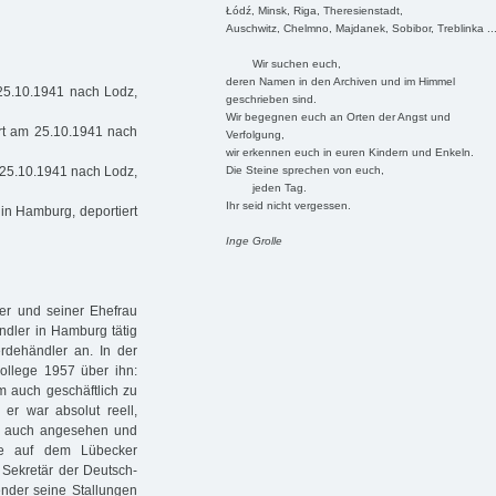
Łódź, Minsk, Riga, Theresienstadt,
Auschwitz, Chelmno, Majdanek, Sobibor, Treblinka ..
Wir suchen euch,
deren Namen in den Archiven und im Himmel
 25.10.1941 nach Lodz,
geschrieben sind.
Wir begegnen euch an Orten der Angst und
rt am 25.10.1941 nach
Verfolgung,
wir erkennen euch in euren Kindern und Enkeln.
Die Steine sprechen von euch,
 25.10.1941 nach Lodz,
jeden Tag.
Ihr seid nicht vergessen.
in Hamburg, deportiert
Inge Grolle
r und seiner Ehefrau
ndler in Hamburg tätig
dehändler an. In der
ollege 1957 über ihn:
m auch geschäftlich zu
 er war absolut reell,
 er auch angesehen und
he auf dem Lübecker
 Sekretär der Deutsch-
ender seine Stallungen