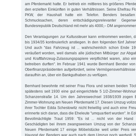
am Pferdemarkt hatte. Er betrieb ein mittleres bis größeres Pferd
den erzielten Einkünften in guten Verhältnissen. Seine Ehefrau F
PKW, der Haushalt hatte ein Telefon. Benders besaßen 
Schmucksachen, deren entschädigungsrelevanter Gegen
Bundesrepublik Deutschland mit mehr als 4000,– DM angenomme
Den Veranlagungen zur Kultussteuer kann entnommen werden, d
bis 1934/35 kontinuierlich anstiegen. In den folgenden fünf Jahre
Und auch "das Fahrzeug ist ... wahrscheinlich schon Ende 1
veräußert worden, weil damals alle jüdischen Mitbürger zur Abga
und Kraftfahrzeug-Zulassungspapiere verpflichtet waren, also e
betreiben durften". Im Februar 1941 wurde Bernhard Bender von
Oberfinanzpräsidenten aufgefordert, seine Vermögensverhältnisse 
daraufhin an, über ein Bankguthaben zu verfügen.
Bernhard bewohnte mit seiner Frau Flora und seinen beiden Tö
spätestens seit 1930 eine gut eingerichtete 5 1/2-Zimmer-Wohnu
Schanzenstraße 14. Um den Jahreswechsel 1938/1939 zogen B
Zimmer-Wohnung am Neuen Pferdemarkt 17. Diesen Umzug vollzo
ihrer Tochter Edda Schestowitz nicht freiwillig und auch eine Fr
erinnerte sich daran, dass die Eheleute "umquartiert wurden". In Ed
Bevollmächtigte Traut 1959: "Es ist ... nicht von der Hand
Geschädigten bei ihrem zwangsweisen Umzug von der Schanz
Neuen Pferdemarkt 17 einige Möbelstücke weit unter Preis ve
Hausrat der Benders war auch nach dem Umzug noch wertvoll. S