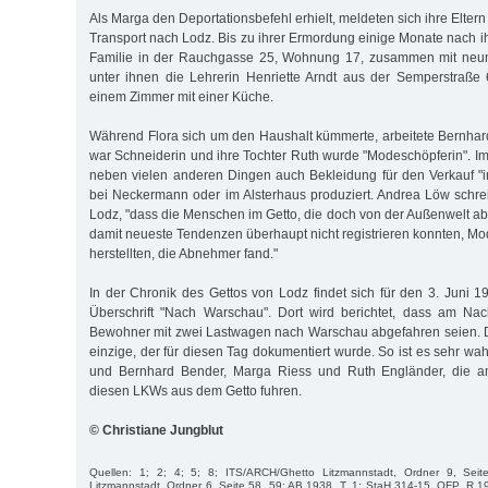
Als Marga den Deportationsbefehl erhielt, meldeten sich ihre Eltern 
Transport nach Lodz. Bis zu ihrer Ermordung einige Monate nach i
Familie in der Rauchgasse 25, Wohnung 17, zusammen mit neu
unter ihnen die Lehrerin Henriette Arndt aus der Semperstraße
einem Zimmer mit einer Küche.
Während Flora sich um den Haushalt kümmerte, arbeitete Bernhar
war Schneiderin und ihre Tochter Ruth wurde "Modeschöpferin". I
neben vielen anderen Dingen auch Bekleidung für den Verkauf "
bei Neckermann oder im Alsterhaus produziert. Andrea Löw schreib
Lodz, "dass die Menschen im Getto, die doch von der Außenwelt a
damit neueste Tendenzen überhaupt nicht registrieren konnten, Mo
herstellten, die Abnehmer fand."
In der Chronik des Gettos von Lodz findet sich für den 3. Juni 1
Überschrift "Nach Warschau". Dort wird berichtet, dass am Na
Bewohner mit zwei Lastwagen nach Warschau abgefahren seien. Di
einzige, der für diesen Tag dokumentiert wurde. So ist es sehr wah
und Bernhard Bender, Marga Riess und Ruth Engländer, die am
diesen LKWs aus dem Getto fuhren.
© Christiane Jungblut
Quellen: 1; 2; 4; 5; 8; ITS/ARCH/Ghetto Litzmannstadt, Ordner 9, Sei
Litzmannstadt, Ordner 6, Seite 58, 59; AB 1938, T. 1; StaH 314-15, OFP, R 