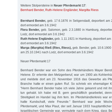
Weitere Stolpersteine in
Neuer Pferdemarkt 17
:
Bernhard Bender
,
Ruth-Helene Engländer
,
Margitta Riess
Bernhard Bender,
geb. 17.6.1876 in Seligenstadt, deportiert am
dort ermordet am 3.6.1942
Flora Bender,
geb. Salomon, geb. 2.3.1880 in Hamburg, deportie
Lodz, dort ermordet am 3.6.1942
Ruth Helene Engländer,
geb. 1.11.1921 in Hamburg, deportiert am
dort ermordet am 3.6.1942
Marga (Margitta) Rieß (Ries, Riess),
geb. Bender, geb. 10.6.1900 
am 25.10.1941 nach Lodz, dort ermordet am 3.6.1942
Neuer Pferdemarkt 17
Bernhard Bender war ein Sohn des Pferdehändlers Mayer Bende
Helene. Er erlernte den Metzgerberuf, war um 1900 als Kohlenhä
und meldete dort am 23. November 1916 das Gewerbe als Pfer
Branche hatte er einen guten Ruf. So schrieb ein ehemaliger K
"Herrn Bernhard Bender habe ich viele Jahre gekannt und mit ih
tun gehabt. Ich habe mit B. gern geschäftlich gearbeitet, denn
Streitigkeit im Handel lag ihm fern. Im Pferdehändlerkreis war
hatte Kundschaft, viele Freunde." Bernhard war jede Woc
Pferdemarkt, und Max Plaut, der seit Januar 1933 hauptamtlicher
Israelitischen Gemeinde war, vermutete nach dem Krieg, dass B