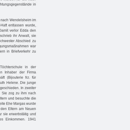
chtungsgegenstände in
og nach Wendelsheim im
Haft entlassen wurde,
Damit verlor Edda den
chrieb ihr Anwalt, sie
 Schwester Abschied zu
olgungsmaßnahmen war
tern in Briefverkehr zu
Töchterschule in der
den Inhaber der Firma
t (Bijouterie frz. für
uth Helene. Die junge
geschieden. In zweiter
. Sie zog zu ihm nach
ltern und besuchte die
zweite Ehe Margas wurde
i den Eltern am Neuen
 sie erwerbstätig und
enes Einkommen. 1941