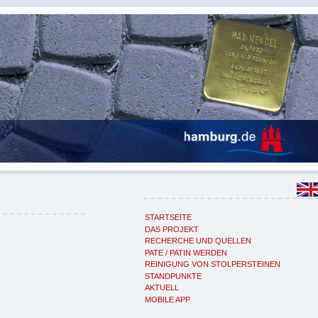
STARTSEITE
DAS PROJEKT
RECHERCHE UND QUELLEN
PATE / PATIN WERDEN
REINIGUNG VON STOLPERSTEINEN
STANDPUNKTE
AKTUELL
MOBILE APP