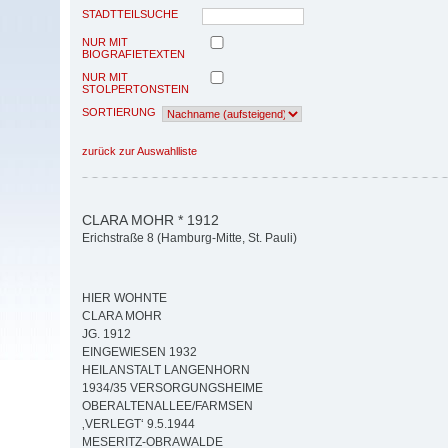
STADTTEILSUCHE
NUR MIT
BIOGRAFIETEXTEN
NUR MIT
STOLPERTONSTEIN
SORTIERUNG
zurück zur Auswahlliste
CLARA MOHR * 1912
Erichstraße 8 (Hamburg-Mitte, St. Pauli)
HIER WOHNTE
CLARA MOHR
JG. 1912
EINGEWIESEN 1932
HEILANSTALT LANGENHORN
1934/35 VERSORGUNGSHEIME
OBERALTENALLEE/FARMSEN
‚VERLEGT‘ 9.5.1944
MESERITZ-OBRAWALDE