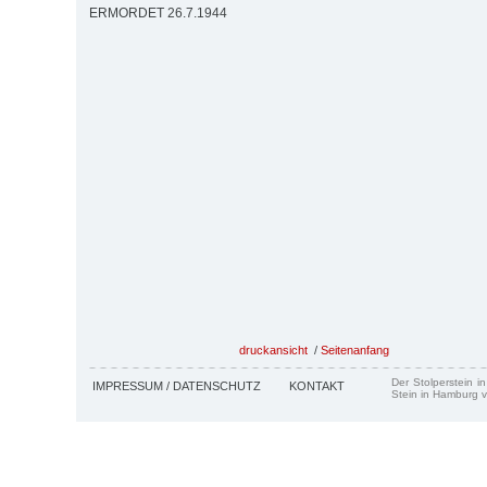
ERMORDET 26.7.1944
druckansicht
/
Seitenanfang
Der Stolperstein i
IMPRESSUM / DATENSCHUTZ
KONTAKT
Stein in Hamburg v