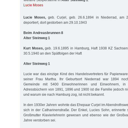
Weitere Stolpersteine in
Alter Steinweg 1
:
Lucie Moses
Lucie Moses,
geb. Curjel, geb. 26.6.1894 in Niederrad, am 
deportiert, dort gestorben am 29.10.1943
Beim Andreasbrunnen 8
Alter Steinweg 1
Kurt Moses,
geb. 19.6.1895 in Hamburg, Haft 1938 KZ Sachsen
30.5.1940 an den Spätfolgen der Haft
Alter Steinweg 1
Lucie war das einzige Kind des Handelsvertreters für Papierwa
seiner Frau Martha. Ihr Geburtsort Niederrad war 1894 noch
Gemeinde mit 5400 Einwohnerinnen und Einwohnern, in 
Adressbüchern von 1891, 1896 und 1900 ist die Familie jedoch n
und warum sie nach Ham­burg zog, ist nicht bekannt.
In den 1930er Jahren wohnte das Ehepaar Curjel im Abendrothswe
sich in der Catharinenstraße. Der Enkel, Lucies Sohn, erinnerte 
Groß­mut­ter Klavierlehrerin gewesen und ebenso wie der Großv
Jahre verstorben sei.