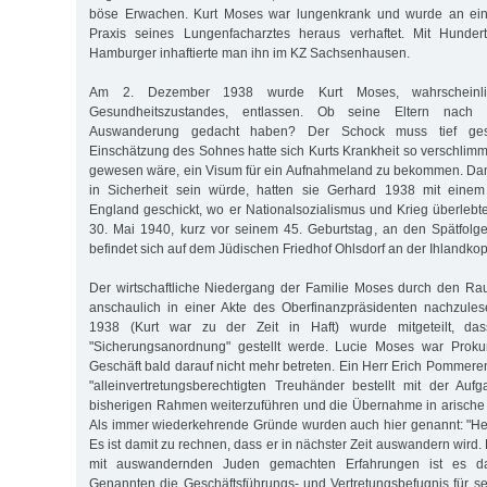
böse Erwachen. Kurt Moses war lungenkrank und wurde an ein
Praxis seines Lungenfacharztes heraus verhaftet. Mit Hunder
Hamburger inhaftierte man ihn im KZ Sachsenhausen.
Am 2. Dezember 1938 wurde Kurt Moses, wahrscheinli
Gesundheitszustandes, entlassen. Ob seine Eltern nach
Auswanderung gedacht haben? Der Schock muss tief ge
Einschätzung des Sohnes hatte sich Kurts Krankheit so verschlimm
gewesen wäre, ein Visum für ein Aufnahmeland zu bekommen. Dam
in Sicherheit sein würde, hatten sie Gerhard 1938 mit einem
England geschickt, wo er Nationalsozialismus und Krieg überlebt
30. Mai 1940, kurz vor seinem 45. Geburtstag, an den Spätfolg
befindet sich auf dem Jüdischen Friedhof Ohlsdorf an der Ihlandkop
Der wirtschaftliche Niedergang der Familie Moses durch den Rau
anschaulich in einer Akte des Oberfinanzpräsidenten nachzul
1938 (Kurt war zu der Zeit in Haft) wurde mitgeteilt, da
"Sicherungsanordnung" gestellt werde. Lucie Moses war Prokuri
Geschäft bald darauf nicht mehr betreten. Ein Herr Erich Pommere
"alleinvertretungsberechtigten Treuhänder bestellt mit der Au
bisherigen Rahmen weiterzuführen und die Übernahme in arische
Als immer wiederkehrende Gründe wurden auch hier genannt: "Her
Es ist damit zu rechnen, dass er in nächster Zeit auswandern wird. 
mit auswandernden Juden gemachten Erfahrungen ist es d
Genannten die Geschäftsführungs- und Vertretungsbefugnis für s