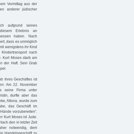
em Vormittag aus der
ten anderer jüdischer
ch aufgrund seines
 diesem Erlebnis an
sessen haben. Nach
ert, dass es unmöglich
it wenigstens ihr Kind
 Kindertransport nach
e. Kurt Moses starb am
en der Haft. Sein Grab
pel.
b ihres Geschäftes ist
esen: Am 22. November
ss seine Firma unter
stin, durfte aber das
nke, Altona, wurde zum
fgabe, das Geschäft im
 Hände vorzubereiten".
r Kurt Moses ist Jude.
Nach den in letzter Zeit
aher notwendig, dem
ein Handelsgeschäft zu