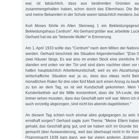
war, ist tatsächlich, dass aus bestimmten Gründen au
zusammengehalten haben, schon durch das Elternhaus. Die Bek
und meine Bekannten in der Schule waren tatsächlich meistens Ju
Kurt Moses führte im Alten Steinweg 1 ein Bekleidungsgesch
Bekleidungshaus Centrum". Als Gerhard größer war, arbeitete Luci
Gerhard hat sie als "liebende Mutter" in Erinnerung.
Am 1. April 1933 sollte das "Centrum" nach dem Willen der National
werden. Gerhard beschrieb die Situation folgendermaßen: "[Das G
zwei Häuser längs. Es war also im ersten Stock eine ziemliche F
standen erst unten vor der Tür und sind dann nachher oben vor
hatten hauptsächlich Arbeiterkundschaft, weil es ein Abzahlun
wirtschaftliche Situation war ja so, dass das etwas recht Bel
monatlichen Raten für drei oder fünf Mark sich einen Anzug zu kaufe
zu tun an dem Tag, es ist viel Kundschaft gekommen. Mein 
Kundenbetrieb auf die Mitte konzentriert, dass die SA-Leute, di
immer sehen mussten, dass das Geschäft sehr voll war. Wenn ich ric
auch vorzeitig abgezogen, sind nicht bis abends dageblieben."
An diesem Tag schien noch einmal alles gutgegangen zu sein. 
ernsthaft sorgen? Gerhard sagte zum Thema: "Meine Eltern habe
gehabt, das Geschäft ging gut, und sie haben sich im Grunde b
gemacht über Auswanderung, weil das überhaupt nicht in ihr Kon
Pogromnacht 1938 kam dann, wie bei vielen anderen Jüdinnen