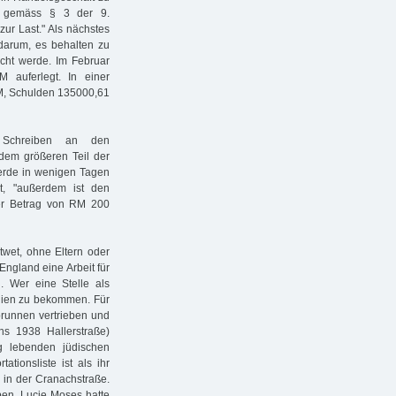
en gemäss § 3 der 9.
ur Last." Als nächstes
darum, es behalten zu
cht werde. Im Februar
auferlegt. In einer
RM, Schulden 135000,61
Schreiben an den
dem größeren Teil der
werde in wenigen Tagen
t, "außerdem ist den
er Betrag von RM 200
twet, ohne Eltern oder
England eine Arbeit für
. Wer eine Stelle als
nnien zu bekommen. Für
runnen vertrieben und
hs 1938 Hallerstraße)
g lebenden jüdischen
tionsliste ist als ihr
e in der Cranachstraße.
eben. Lucie Moses hatte