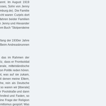
kannt. Im August 1919
Moses, Sohn von Jenny
mburg.de). Die Familie
icht waren Curjels dort
fahren beider Familien
on Jenny und Alexander
em Buch "Stolpersteine
nfang der 1930er Jahre
s "Beim Andreasbrunnen
h, das im Rahmen der
lz, dass er Frontsoldat
rale, mittelständische
on Politik reden hören.
cht, was auf sie zukam,
it denen meine Eltern,
he, rein als Deutsche
so waren wir [liberale]
er Poolstraße und dann
hrsfest und Fasten, so
ine Frage der Religion
emitismus gespürt. Was