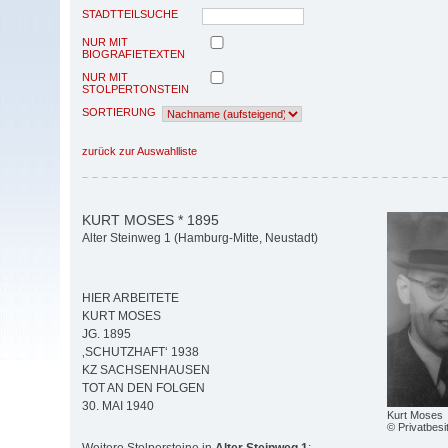
STADTTEILSUCHE
NUR MIT
BIOGRAFIETEXTEN
NUR MIT
STOLPERTONSTEIN
SORTIERUNG
zurück zur Auswahlliste
KURT MOSES * 1895
Alter Steinweg 1 (Hamburg-Mitte, Neustadt)
HIER ARBEITETE
KURT MOSES
JG. 1895
‚SCHUTZHAFT‘ 1938
KZ SACHSENHAUSEN
TOT AN DEN FOLGEN
30. MAI 1940
Kurt Moses
© Privatbesi