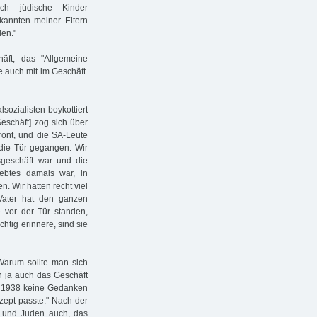
ch jüdische Kinder
annten meiner Eltern
den."
äft, das "Allgemeine
e auch mit im Geschäft.
sozialisten boykottiert
eschäft] zog sich über
ront, und die SA-Leute
 die Tür gegangen. Wir
gsgeschäft war und die
iebtes damals war, in
n. Wir hatten recht viel
Vater hat den ganzen
e vor der Tür standen,
htig erinnere, sind sie
Warum sollte man sich
n ja auch das Geschäft
is 1938 keine Gedanken
zept passte." Nach der
 und Juden auch, das