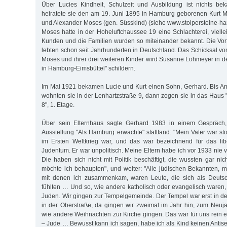
Über Lucies Kindheit, Schulzeit und Ausbildung ist nichts be
heiratete sie den am 19. Juni 1895 in Hamburg geborenen Kurt 
und Alexander Moses (gen. Süsskind) (siehe www.stolpersteine-ha
Moses hatte in der Hoheluftchaussee 19 eine Schlachterei, vielle
Kunden und die Familien wurden so miteinander bekannt. Die Vor
lebten schon seit Jahrhunderten in Deutschland. Das Schicksal v
Moses und ihrer drei weiteren Kinder wird Susanne Lohmeyer in d
in Hamburg-Eimsbüttel" schildern.
Im Mai 1921 bekamen Lucie und Kurt einen Sohn, Gerhard. Bis A
wohnten sie in der Lenhartzstraße 9, dann zogen sie in das Hau
8", 1. Etage.
Über sein Elternhaus sagte Gerhard 1983 in einem Gespräc
Ausstellung "Als Hamburg erwachte" stattfand: "Mein Vater war sto
im Ersten Weltkrieg war, und das war bezeichnend für das libe
Judentum. Er war unpolitisch. Meine Eltern habe ich vor 1933 nie v
Die haben sich nicht mit Politik beschäftigt, die wussten gar ni
möchte ich behaupten", und weiter: "Alle jüdischen Bekannten, m
mit denen ich zusammenkam, waren Leute, die sich als Deutsc
fühlten … Und so, wie andere katholisch oder evangelisch waren, 
Juden. Wir gingen zur Tempelgemeinde. Der Tempel war erst in d
in der Oberstraße, da gingen wir zweimal im Jahr hin, zum Neuja
wie andere Weihnachten zur Kirche gingen. Das war für uns rein e
– Jude … Bewusst kann ich sagen, habe ich als Kind keinen Antis