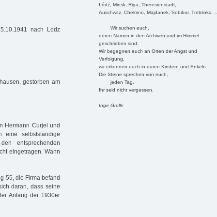
Łódź, Minsk, Riga, Theresienstadt,
Auschwitz, Chelmno, Majdanek, Sobibor, Treblinka ..
Wir suchen euch,
25.10.1941 nach Lodz
deren Namen in den Archiven und im Himmel
geschrieben sind.
Wir begegnen euch an Orten der Angst und
Verfolgung,
wir erkennen euch in euren Kindern und Enkeln.
Die Steine sprechen von euch,
hausen, gestorben am
jeden Tag.
Ihr seid nicht vergessen.
Inge Grolle
ren Hermann Curjel und
 eine selbstständige
den entsprechenden
icht eingetragen. Wann
g 55, die Firma befand
sich daran, dass seine
ater Anfang der 1930er