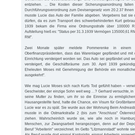
entziehen. ... Die Kosten dieser Sicherungsanordnung fall
Durchführungsverordnung zum Devisengesetz vom 20.2.37 Ihnen z
musste Lucie das Auto der Familie abgeben. Vergebens bat sie 
dürfen, da es zum Transport des schwerbehinderten Kurt gebrau
1939 bekam die Firma eine Ordnungsstrafe über 100000 RM 
Aufstellung hieß es: "Status per 31.3.1939 Vermögen 135000,61 
RM".
Zwei Monate später meldete Pommerenke in einem 
Oberfinanzpräsidenten, dass das Warenlager gepfändet und mit 
Einrichtung versteigert worden sei. Das Auto sei gepfändet und 
versteigert, die Geschäftsräume zum 30. April 1939 gekündig
Eheleuten Moses mit Genehmigung der Behörde ein monatlich
ausgekehrt".
Wie mag Lucie Moses sich nach Kurts Tod gefühlt haben – verwi
Geschwister, der einzige Sohn weit weg …? Gerhard versuchte, in 
seine Mutter zu finden, um ihr so die Einreise zu ermöglichen
Hausangestellte fand, hatte die Chance, ein Visum für Großbrita
Lucie war es zu spät. Sie wurde aus der Wohnung Beim Andreasb
musste in die Ostmarkstraße 2 (bis zum "Anschluss" Österreic
ziehen. Wahrscheinlich wurde sie, wie alle noch in Hambur
Menschen, zur Zwangsarbeit herangezogen, denn auf der Deporta
Beruf "Arbeiterin" verzeichnet. Im Getto "Litzmannstadt" wohnte si
Als Beruf wurde dort einmal Kontoristin, einmal Arbeiterin angeg