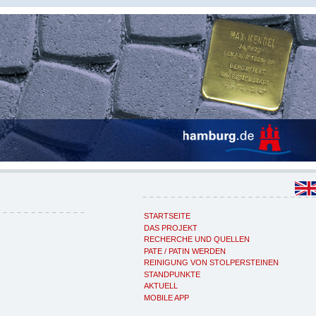
STARTSEITE
DAS PROJEKT
RECHERCHE UND QUELLEN
PATE / PATIN WERDEN
REINIGUNG VON STOLPERSTEINEN
STANDPUNKTE
AKTUELL
MOBILE APP