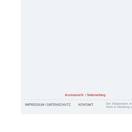
druckansicht
/
Seitenanfang
Der Stolperstein i
IMPRESSUM / DATENSCHUTZ
KONTAKT
Stein in Hamburg v