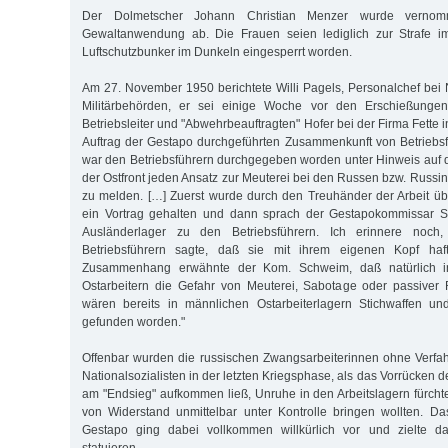
Der Dolmetscher Johann Christian Menzer wurde vernomm
Gewaltanwendung ab. Die Frauen seien lediglich zur Strafe i
Luftschutzbunker im Dunkeln eingesperrt worden.
Am 27. November 1950 berichtete Willi Pagels, Personalchef bei N
Militärbehörden, er sei einige Woche vor den Erschießung
Betriebsleiter und "Abwehrbeauftragten" Hofer bei der Firma Fette i
Auftrag der Gestapo durchgeführten Zusammenkunft von Betriebs
war den Betriebsführern durchgegeben worden unter Hinweis auf 
der Ostfront jeden Ansatz zur Meuterei bei den Russen bzw. Russi
zu melden. […] Zuerst wurde durch den Treuhänder der Arbeit ü
ein Vortrag gehalten und dann sprach der Gestapokommissar S
Ausländerlager zu den Betriebsführern. Ich erinnere noc
Betriebsführern sagte, daß sie mit ihrem eigenen Kopf haf
Zusammenhang erwähnte der Kom. Schweim, daß natürlich i
Ostarbeitern die Gefahr von Meuterei, Sabotage oder passiver 
wären bereits in männlichen Ostarbeiterlagern Stichwaffen u
gefunden worden."
Offenbar wurden die russischen Zwangsarbeiterinnen ohne Verfah
Nationalsozialisten in der letzten Kriegsphase, als das Vorrücken 
am "Endsieg" aufkommen ließ, Unruhe in den Arbeitslagern fürcht
von Widerstand unmittelbar unter Kontrolle bringen wollten. Da
Gestapo ging dabei vollkommen willkürlich vor und zielte d
statuieren.