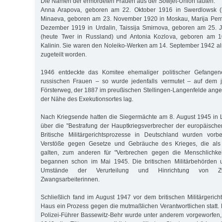
Die Namen der ermordeten Frauen aus der Sowjet-Union lauten:
Anna Arapova, geboren am 22. Oktober 1916 in Swerdlowsk (he
Minaeva, geboren am 23. November 1920 in Moskau, Marija Per
Dezember 1919 in Urdalin, Taissija Smirnova, geboren am 25. J
(heute Twer in Russland) und Antonia Kozlova, geboren am 
Kalinin. Sie waren den Noleiko-Werken am 14. September 1942 a
zugeteilt worden.
1946 entdeckte das Komitee ehemaliger politischer Gefangen
russischen Frauen – so wurde jedenfalls vermutet – auf dem 
Försterweg, der 1887 im preußischen Stellingen-Langenfelde ange
der Nähe des Exekutionsortes lag.
Nach Kriegsende hatten die Siegermächte am 8. August 1945 i
über die "Bestrafung der Hauptkriegsverbrecher der europäisch
Britische Militärgerichtsprozesse in Deutschland wurden vorbe
Verstöße gegen Gesetze und Gebräuche des Krieges, die als i
galten, zum anderen für "Verbrechen gegen die Menschlichkeit
begannen schon im Mai 1945. Die britischen Militärbehörden 
Umstände der Verurteilung und Hinrichtung von Zw
Zwangsarbeiterinnen.
Schließlich fand im August 1947 vor dem britischen Militärgeric
Haus ein Prozess gegen die mutmaßlichen Verantwortlichen stat
Polizei-Führer Bassewitz-Behr wurde unter anderem vorgeworfen