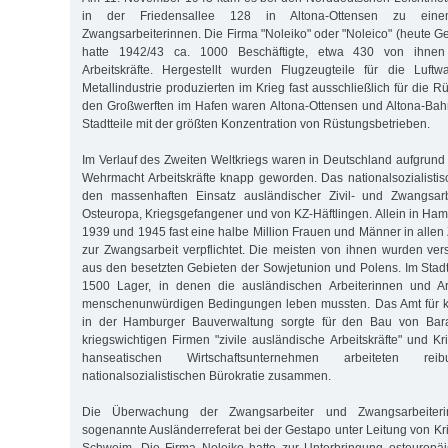
in der Friedensallee 128 in Altona-Ottensen zu einem
Zwangsarbeiterinnen. Die Firma "Noleiko" oder "Noleico" (heute G
hatte 1942/43 ca. 1000 Beschäftigte, etwa 430 von ihnen
Arbeitskräfte. Hergestellt wurden Flugzeugteile für die Luftw
Metallindustrie produzierten im Krieg fast ausschließlich für die
den Großwerften im Hafen waren Altona-Ottensen und Altona-Bah
Stadtteile mit der größten Konzentration von Rüstungsbetrieben.
Im Verlauf des Zweiten Weltkriegs waren in Deutschland aufgrund
Wehrmacht Arbeitskräfte knapp geworden. Das nationalsozialist
den massenhaften Einsatz ausländischer Zivil- und Zwangsar
Osteuropa, Kriegsgefangener und von KZ-Häftlingen. Allein in H
1939 und 1945 fast eine halbe Million Frauen und Männer in allen
zur Zwangsarbeit verpflichtet. Die meisten von ihnen wurden ver
aus den besetzten Gebieten der Sowjetunion und Polens. Im Stadtg
1500 Lager, in denen die ausländischen Arbeiterinnen und Ar
menschenunwürdigen Bedingungen leben mussten. Das Amt für kr
in der Hamburger Bauverwaltung sorgte für den Bau von Bar
kriegswichtigen Firmen "zivile ausländische Arbeitskräfte" und K
hanseatischen Wirtschaftsunternehmen arbeiteten re
nationalsozialistischen Bürokratie zusammen.
Die Überwachung der Zwangsarbeiter und Zwangsarbeiter
sogenannte Ausländerreferat bei der Gestapo unter Leitung von Kr
Schweim. Die Firma Noleiko hatte zur Unterbringung osteuropäis