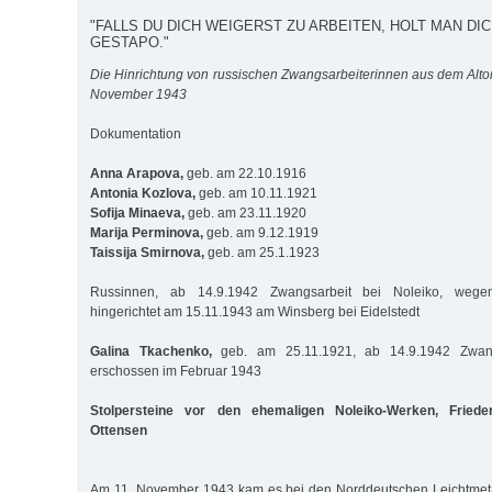
"FALLS DU DICH WEIGERST ZU ARBEITEN, HOLT MAN DICH
GESTAPO."
Die Hinrichtung von russischen Zwangsarbeiterinnen aus dem Alto
November 1943
Dokumentation
Anna Arapova,
geb. am 22.10.1916
Antonia Kozlova,
geb. am 10.11.1921
Sofija Minaeva,
geb. am 23.11.1920
Marija Perminova,
geb. am 9.12.1919
Taissija Smirnova,
geb. am 25.1.1923
Russinnen, ab 14.9.1942 Zwangsarbeit bei Noleiko, wegen 
hingerichtet am 15.11.1943 am Winsberg bei Eidelstedt
Galina Tkachenko,
geb. am 25.11.1921, ab 14.9.1942 Zwangs
erschossen im Februar 1943
Stolpersteine vor den ehemaligen Noleiko-Werken, Frieden
Ottensen
Am 11. November 1943 kam es bei den Norddeutschen Leichtmet