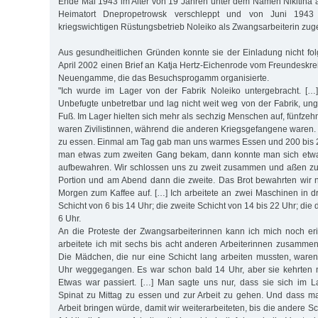
Ende Mai 1943 im Alter von 19 Jahren unter dem Namen Nikitina 
Heimatort Dnepropetrowsk verschleppt und von Juni 194
kriegswichtigen Rüstungsbetrieb Noleiko als Zwangsarbeiterin zu
Aus gesundheitlichen Gründen konnte sie der Einladung nicht fol
April 2002 einen Brief an Katja Hertz-Eichenrode vom Freundeskre
Neuengamme, die das Besuchsprogamm organisierte.
"Ich wurde im Lager von der Fabrik Noleiko untergebracht. […
Unbefugte unbetretbar und lag nicht weit weg von der Fabrik, un
Fuß. Im Lager hielten sich mehr als sechzig Menschen auf, fünfze
waren Zivilistinnen, während die anderen Kriegsgefangene waren
zu essen. Einmal am Tag gab man uns warmes Essen und 200 bis
man etwas zum zweiten Gang bekam, dann konnte man sich etwa
aufbewahren. Wir schlossen uns zu zweit zusammen und aßen zu
Portion und am Abend dann die zweite. Das Brot bewahrten wir 
Morgen zum Kaffee auf. […] Ich arbeitete an zwei Maschinen in dr
Schicht von 6 bis 14 Uhr; die zweite Schicht von 14 bis 22 Uhr; die d
6 Uhr.
An die Proteste der Zwangsarbeiterinnen kann ich mich noch er
arbeitete ich mit sechs bis acht anderen Arbeiterinnen zusammen 
Die Mädchen, die nur eine Schicht lang arbeiten mussten, ware
Uhr weggegangen. Es war schon bald 14 Uhr, aber sie kehrten ni
Etwas war passiert. […] Man sagte uns nur, dass sie sich im L
Spinat zu Mittag zu essen und zur Arbeit zu gehen. Und dass m
Arbeit bringen würde, damit wir weiterarbeiteten, bis die andere