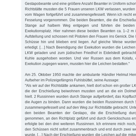
Gestapobeamte und eine größere Anzahl Beamter in Uniform scho
Richtstätte mussten die 5 Frauen unseren LKW verlassen, wurde
vom Wagen fortgeführt und zusammengefesselt. Wenn ich recht er
Fesselung vorgenommen. Die beiden Beamten, die die Erschieß
Stange auf halbem Weg entgegen und führten die beiden
Exekutionsplatz. Hier nahmen diese beiden Beamten ca. 1–2 m
Aufstellung und schossen mit Pistolen den Frauen ins Genick. Die 
Schüsse hin und blieben erst liegen. Auf gleiche Weise wurde
erledigt. […] Nach Beendigung der Exekution wurden die Leiche
LKW geladen und zum jüdischen Friedhof in Eidelstedt gebracht
Kuhle ausgehoben worden. Und vier Russen aus dem Kolafu, di
Exekution zugegen waren, mussten hier die Leichen bestatten."
Am 25. Oktober 1950 machte der ambulante Händler Helmut He
Aufseher im Polizeigefängnis Fuhlsbüttel, seine Aussage:
"Als wir auf der Richtstätte ankamen, hielt dort schon ein großer 
die der Erschießung beiwohnen mussten und an die ein Dolmet
hielt. 2 Russinnen wurden durch Stange aufgefordert, das Kopft
die Augen zu binden. Dann wurden die beiden Russinnen durch 
zusammengefesselt und auf den Weg zur Richtstätte gebracht. Un
den beiden Beamten der Gestapo, die die Erschießung durc
genommen, an den Richtplatz geführt und durch Genickschuss er
erfolgte bei den drei weiteren Russinnen. Ich erinnere mich noch
den Schüssen nicht sofort zusammenbrach und erst durch zwei we
wurde. […] Nach der Erschießung wurden die Leichen auf die mit