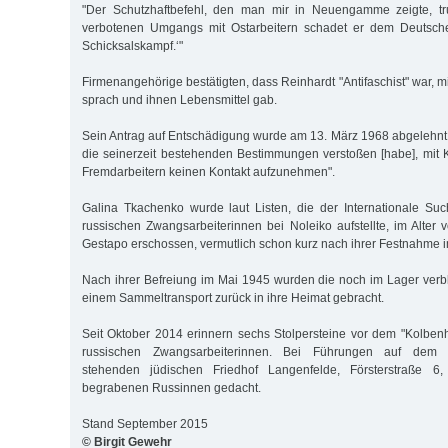
"Der Schutzhaftbefehl, den man mir in Neuengamme zeigte, tr
verbotenen Umgangs mit Ostarbeitern schadet er dem Deutsch
Schicksalskampf.‘"
Firmenangehörige bestätigten, dass Reinhardt "Antifaschist" war, 
sprach und ihnen Lebensmittel gab.
Sein Antrag auf Entschädigung wurde am 13. März 1968 abgelehnt, 
die seinerzeit bestehenden Bestimmungen verstoßen [habe], mit
Fremdarbeitern keinen Kontakt aufzunehmen".
Galina Tkachenko wurde laut Listen, die der Internationale Su
russischen Zwangsarbeiterinnen bei Noleiko aufstellte, im Alter
Gestapo erschossen, vermutlich schon kurz nach ihrer Festnahme 
Nach ihrer Befreiung im Mai 1945 wurden die noch im Lager ver
einem Sammeltransport zurück in ihre Heimat gebracht.
Seit Oktober 2014 erinnern sechs Stolpersteine vor dem "Kolben
russischen Zwangsarbeiterinnen. Bei Führungen auf dem 
stehenden jüdischen Friedhof Langenfelde, Försterstraße 6
begrabenen Russinnen gedacht.
Stand September 2015
© Birgit Gewehr