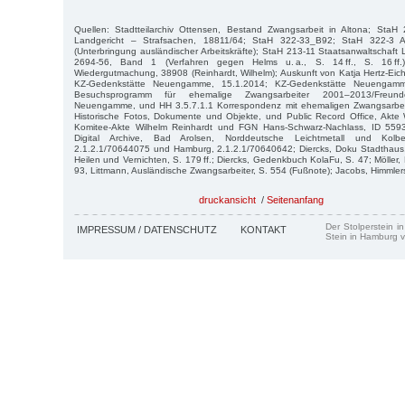
Quellen: Stadtteilarchiv Ottensen, Bestand Zwangsarbeit in Altona; StaH 
Landgericht – Strafsachen, 18811/64; StaH 322-33_B92; StaH 322-3 A
(Unterbringung ausländischer Arbeitskräfte); StaH 213-11 Staatsanwaltschaft 
2694-56, Band 1 (Verfahren gegen Helms u. a., S. 14 ff., S. 16 ff
Wiedergutmachung, 38908 (Reinhardt, Wilhelm); Auskunft von Katja Hertz-Eic
KZ-Gedenkstätte Neuengamme, 15.1.2014; KZ-Gedenkstätte Neuengam
Besuchsprogramm für ehemalige Zwangsarbeiter 2001–2013/Freunde
Neuengamme, und HH 3.5.7.1.1 Korrespondenz mit ehemaligen Zwangsarbeit
Historische Fotos, Dokumente und Objekte, und Public Record Office, Ak
Komitee-Akte Wilhelm Reinhardt und FGN Hans-Schwarz-Nachlass, ID 5593 
Digital Archive, Bad Arolsen, Norddeutsche Leichtmetall und Kolb
2.1.2.1/70644075 und Hamburg, 2.1.2.1/70640642; Diercks, Doku Stadthaus, 
Heilen und Vernichten, S. 179 ff.; Diercks, Gedenkbuch KolaFu, S. 47; Möller, 
93, Littmann, Ausländische Zwangsarbeiter, S. 554 (Fußnote); Jacobs, Himmlers
druckansicht
/
Seitenanfang
Der Stolperstein i
IMPRESSUM / DATENSCHUTZ
KONTAKT
Stein in Hamburg v