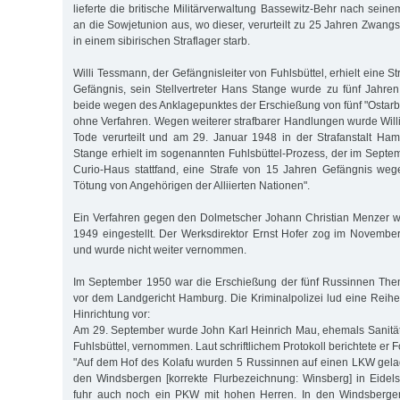
lieferte die britische Militärverwaltung Bassewitz-Behr nach seine
an die Sowjetunion aus, wo dieser, verurteilt zu 25 Jahren Zwang
in einem sibirischen Straflager starb.
Willi Tessmann, der Gefängnisleiter von Fuhlsbüttel, erhielt eine S
Gefängnis, sein Stellvertreter Hans Stange wurde zu fünf Jahren 
beide wegen des Anklagepunktes der Erschießung von fünf "Ostarbe
ohne Verfahren. Wegen weiterer strafbarer Handlungen wurde Wil
Tode verurteilt und am 29. Januar 1948 in der Strafanstalt Ham
Stange erhielt im sogenannten Fuhlsbüttel-Prozess, der im Septe
Curio-Haus stattfand, eine Strafe von 15 Jahren Gefängnis we
Tötung von Angehörigen der Alliierten Nationen".
Ein Verfahren gegen den Dolmetscher Johann Christian Menzer 
1949 eingestellt. Der Werksdirektor Ernst Hofer zog im Novemb
und wurde nicht weiter vernommen.
Im September 1950 war die Erschießung der fünf Russinnen The
vor dem Landgericht Hamburg. Die Kriminalpolizei lud eine Rei
Hinrichtung vor:
Am 29. September wurde John Karl Heinrich Mau, ehemals Sanität
Fuhlsbüttel, vernommen. Laut schriftlichem Protokoll berichtete er 
"Auf dem Hof des Kolafu wurden 5 Russinnen auf einen LKW gela
den Windsbergen [korrekte Flurbezeichnung: Winsberg] in Eidels
fuhr auch noch ein PKW mit hohen Herren. In den Windsberge