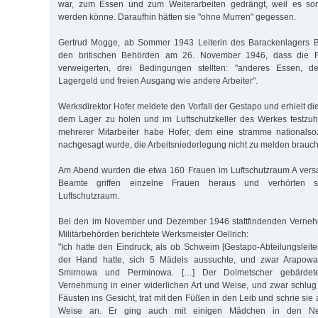
war, zum Essen und zum Weiterarbeiten gedrängt, weil es sonst
werden könne. Daraufhin hätten sie "ohne Murren" gegessen.
Gertrud Mogge, ab Sommer 1943 Leiterin des Barackenlagers Br
den britischen Behörden am 26. November 1946, dass die Fr
verweigerten, drei Bedingungen stellten: "anderes Essen, de
Lagergeld und freien Ausgang wie andere Arbeiter".
Werksdirektor Hofer meldete den Vorfall der Gestapo und erhielt di
dem Lager zu holen und im Luftschutzkeller des Werkes festzu
mehrerer Mitarbeiter habe Hofer, dem eine stramme nationalsoz
nachgesagt wurde, die Arbeitsniederlegung nicht zu melden brauc
Am Abend wurden die etwa 160 Frauen im Luftschutzraum A vers
Beamte griffen einzelne Frauen heraus und verhörten s
Luftschutzraum.
Bei den im November und Dezember 1946 stattfindenden Verneh
Militärbehörden berichtete Werksmeister Oellrich:
"Ich hatte den Eindruck, als ob Schweim [Gestapo-Abteilungsleite
der Hand hatte, sich 5 Mädels aussuchte, und zwar Arapowa
Smirnowa und Perminowa. […] Der Dolmetscher gebärdet
Vernehmung in einer widerlichen Art und Weise, und zwar schlug
Fäusten ins Gesicht, trat mit den Füßen in den Leib und schrie sie 
Weise an. Er ging auch mit einigen Mädchen in den Ne