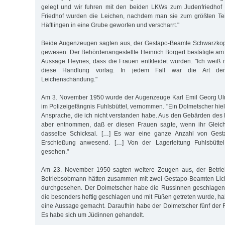
gelegt und wir fuhren mit den beiden LKWs zum Judenfriedhof i
Friedhof wurden die Leichen, nachdem man sie zum größten Teil
Häftlingen in eine Grube geworfen und verscharrt."
Beide Augenzeugen sagten aus, der Gestapo-Beamte Schwarzkopf
gewesen. Der Behördenangestellte Heinrich Borgert bestätigte a
Aussage Heynes, dass die Frauen entkleidet wurden. "Ich weiß ni
diese Handlung vorlag. In jedem Fall war die Art der
Leichenschändung."
Am 3. November 1950 wurde der Augenzeuge Karl Emil Georg Ulr
im Polizeigefängnis Fuhlsbüttel, vernommen. "Ein Dolmetscher hie
Ansprache, die ich nicht verstanden habe. Aus den Gebärden des
aber entnommen, daß er diesen Frauen sagte, wenn ihr Gleiche
dasselbe Schicksal. […] Es war eine ganze Anzahl von Gestap
Erschießung anwesend. […] Von der Lagerleitung Fuhlsbütt
gesehen."
Am 23. November 1950 sagten weitere Zeugen aus, der Betrieb
Betriebsobmann hätten zusammen mit zwei Gestapo-Beamten Lich
durchgesehen. Der Dolmetscher habe die Russinnen geschlagen. 
die besonders heftig geschlagen und mit Füßen getreten wurde, ha
eine Aussage gemacht. Daraufhin habe der Dolmetscher fünf der
Es habe sich um Jüdinnen gehandelt.