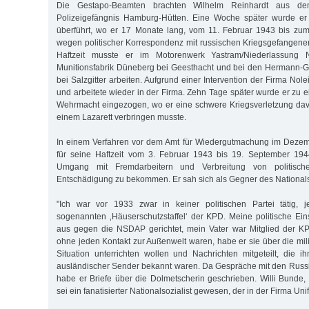
Die Gestapo-Beamten brachten Wilhelm Reinhardt aus dem
Polizeigefängnis Hamburg-Hütten. Eine Woche später wurde 
überführt, wo er 17 Monate lang, vom 11. Februar 1943 bis zu
wegen politischer Korrespondenz mit russischen Kriegsgefangen
Haftzeit musste er im Motorenwerk Yastram/Niederlassung
Munitionsfabrik Düneberg bei Geesthacht und bei den Hermann-G
bei Salzgitter arbeiten. Aufgrund einer Intervention der Firma Nol
und arbeitete wieder in der Firma. Zehn Tage später wurde er zu 
Wehrmacht eingezogen, wo er eine schwere Kriegsverletzung dav
einem Lazarett verbringen musste.
In einem Verfahren vor dem Amt für Wiedergutmachung im Dezem
für seine Haftzeit vom 3. Februar 1943 bis 19. September 19
Umgang mit Fremdarbeitern und Verbreitung von politische
Entschädigung zu bekommen. Er sah sich als Gegner des National
"Ich war vor 1933 zwar in keiner politischen Partei tätig, 
sogenannten ‚Häuserschutzstaffel‘ der KPD. Meine politische Ei
aus gegen die NSDAP gerichtet, mein Vater war Mitglied der K
ohne jeden Kontakt zur Außenwelt waren, habe er sie über die mili
Situation unterrichten wollen und Nachrichten mitgeteilt, die
ausländischer Sender bekannt waren. Da Gespräche mit den Russ
habe er Briefe über die Dolmetscherin geschrieben. Willi Bunde, 
sei ein fanatisierter Nationalsozialist gewesen, der in der Firma Un