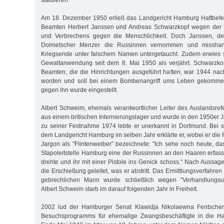
Am 18. Dezember 1950 erließ das Landgericht Hamburg Haftbefe
Beamten Herbert Janssen und Andreas Schwarzkopf wegen der 
und Verbrechens gegen die Menschlichkeit. Doch Janssen, 
Dolmetscher Menzer die Russinnen vernommen und misshand
Kriegsende unter falschem Namen untergetaucht. Zudem erwies 
Gewaltanwendung seit dem 8. Mai 1950 als verjährt. Schwarzkop
Beamten, die die Hinrichtungen ausgeführt hatten, war 1944 na
worden und soll bei einem Bombenangriff ums Leben gekommen
gegen ihn wurde eingestellt.
Albert Schweim, ehemals verantwortlicher Leiter des Auslandsrefe
aus einem britischen Internierungslager und wurde in den 1950er Jah
zu seiner Festnahme 1974 lebte er unerkannt in Dortmund. Bei 
dem Landgericht Hamburg im selben Jahr erklärte er, wobei er die
Jargon als "Flintenweiber" bezeichnete: "Ich sehe noch heute, da
Stapoleitstelle Hamburg eine der Russinnen an den Haaren erfass
drehte und ihr mit einer Pistole ins Genick schoss." Nach Aussag
die Erschießung geleitet, was er abstritt. Das Ermittlungsverfahr
gebrechlichen Mann wurde schließlich wegen "Verhandlungsunfä
Albert Schweim starb im darauf folgenden Jahr in Freiheit.
2002 lud der Hamburger Senat Klawidja Nikolaewna Fentsch
Besuchsprogramms für ehemalige Zwangsbeschäftigte in die Ha