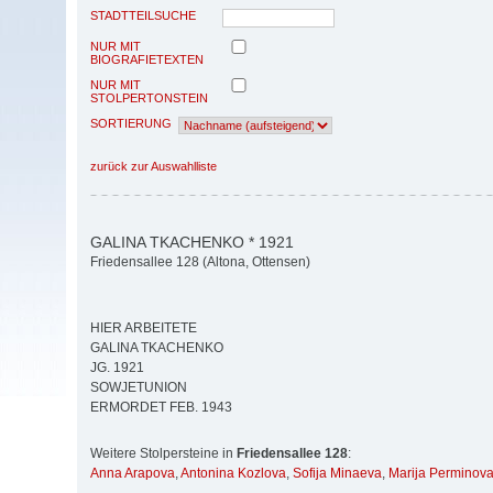
STADTTEILSUCHE
NUR MIT
BIOGRAFIETEXTEN
NUR MIT
STOLPERTONSTEIN
SORTIERUNG
zurück zur Auswahlliste
GALINA TKACHENKO * 1921
Friedensallee 128 (Altona, Ottensen)
HIER ARBEITETE
GALINA TKACHENKO
JG. 1921
SOWJETUNION
ERMORDET FEB. 1943
Weitere Stolpersteine in
Friedensallee 128
:
Anna Arapova
,
Antonina Kozlova
,
Sofija Minaeva
,
Marija Perminov