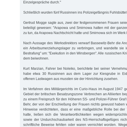
Einzelgespräche durch."
Schließlich wurden fünf Russinnen ins Polizeigefängnis Fuhlsbüttel 
Gertrud Mogge sagte aus, zwei der festgenommenen Frauen seien
beteiligt gewesen: "Arapowa und Smirnowa hatten mit der ganze
zu tun, da Arapowa Nachtschicht hatte und Smirnowa sich im Werk b
Nach Aussage des Werksdirektors verwarf Bassewitz-Behr die An
ein Arbeitsumerziehungslager zu verbringen, und wandelte sie 
Bestrafung" um: "Exekution in den Winsbergen". Alle russischen K
dem beiwohnen.
Kurt Marzian, Fahrer bei Noleiko, berichtete bei seiner Vernehm
habe etwa 30 Russinnen aus dem Lager zur Kiesgrube in Eide
offenen Lastwagen aus mussten sie der Hinrichtung zusehen.
Im Verfahren des Militärgerichts im Curio-Haus im August 1947 
Gebiet der britischen Besatzungszone Verbrechen an Alliierten b
zu einem Freispruch für den Höheren SS- und Polizei-Führer Graf
Behr, der von der Erschießung der Frauen nichts gewusst haben w
Hinweise verdichteten, dass er eine maßgebliche Rolle bei der 
hatte, ließen sich die Verantwortlichkeiten wegen widersprüch
sowie der Undurchschaubarkeit des NS-Herrschaftsgefüges nicht
schriftliche Beweise fehlten oder waren vernichtet worden. We