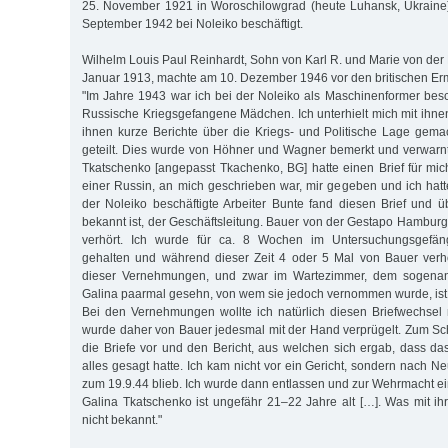
25. November 1921 in Woroschilowgrad (heute Luhansk, Ukraine)
September 1942 bei Noleiko beschäftigt.
Wilhelm Louis Paul Reinhardt, Sohn von Karl R. und Marie von der
Januar 1913, machte am 10. Dezember 1946 vor den britischen Erm
"Im Jahre 1943 war ich bei der Noleiko als Maschinenformer besch
Russische Kriegsgefangene Mädchen. Ich unterhielt mich mit ihne
ihnen kurze Berichte über die Kriegs- und Politische Lage gem
geteilt. Dies wurde von Höhner und Wagner bemerkt und verwarn
Tkatschenko [angepasst Tkachenko, BG] hatte einen Brief für mic
einer Russin, an mich geschrieben war, mir gegeben und ich hatte
der Noleiko beschäftigte Arbeiter Bunte fand diesen Brief und ü
bekannt ist, der Geschäftsleitung. Bauer von der Gestapo Hamburg
verhört. Ich wurde für ca. 8 Wochen im Untersuchungsgefä
gehalten und während dieser Zeit 4 oder 5 Mal von Bauer verh
dieser Vernehmungen, und zwar im Wartezimmer, dem sogenann
Galina paarmal gesehn, von wem sie jedoch vernommen wurde, ist 
Bei den Vernehmungen wollte ich natürlich diesen Briefwechsel
wurde daher von Bauer jedesmal mit der Hand verprügelt. Zum Sch
die Briefe vor und den Bericht, aus welchen sich ergab, dass d
alles gesagt hatte. Ich kam nicht vor ein Gericht, sondern nach 
zum 19.9.44 blieb. Ich wurde dann entlassen und zur Wehrmacht e
Galina Tkatschenko ist ungefähr 21–22 Jahre alt […]. Was mit ihr
nicht bekannt."