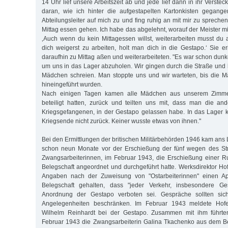
14 Uhr lief unsere Arbeitszeit ab und jede lief dann in ihr Verstec
daran, wie ich hinter die aufgestapelten Kartonkisten gegan
Abteilungsleiter auf mich zu und fing ruhig an mit mir zu sprechen.
Mittag essen gehen. Ich habe das abgelehnt, worauf der Meister mi
‚Auch wenn du kein Mittagessen willst, weiterarbeiten musst du 
dich weigerst zu arbeiten, holt man dich in die Gestapo.‘ Sie er
daraufhin zu Mittag aßen und weiterarbeiteten. "Es war schon dunkel
um uns in das Lager abzuholen. Wir gingen durch die Straße und h
Mädchen schreien. Man stoppte uns und wir warteten, bis die 
hineingeführt wurden.
Nach einigen Tagen kamen alle Mädchen aus unserem Zimmer
beteiligt hatten, zurück und teilten uns mit, dass man die an
Kriegsgefangenen, in der Gestapo gelassen habe. In das Lager k
Kriegsende nicht zurück. Keiner wusste etwas von ihnen."
Bei den Ermittlungen der britischen Militärbehörden 1946 kam ans 
schon neun Monate vor der Erschießung der fünf wegen des St
Zwangsarbeiterinnen, im Februar 1943, die Erschießung einer R
Belegschaft angeordnet und durchgeführt hatte. Werksdirektor Ho
Angaben nach der Zuweisung von "Ostarbeiterinnen" einen Ap
Belegschaft gehalten, dass "jeder Verkehr, insbesondere Ges
Anordnung der Gestapo verboten sei. Gespräche sollten sich 
Angelegenheiten beschränken. Im Februar 1943 meldete Hofer
Wilhelm Reinhardt bei der Gestapo. Zusammen mit ihm führt
Februar 1943 die Zwangsarbeiterin Galina Tkachenko aus dem B