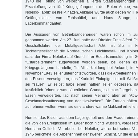
1943 die Tötung von weiblichen alliierten Staatsangehörigen 
Erschießung von fünf Kriegsgefangenen der Roten Armee, wel
Noleiko-Fabrik" gestreikt hatten. Anklage wurde auch gegen Willi
Gefängnisleiter von Fuhlsbüttel, und Hans Stange, den
Lagerkommandanten.
Die Aussagen von Betriebsangehörigen waren schon im Jun
genommen worden. Am 27. Juni hatte der Direktor Ernst Alfred Fri
Geschäftsfüh­rer der Metallgesellschaft A.G. mit Sitz in Fr
Tochtergesellschaft die Norddeutschen Leichtmetall- und Kolbe
dass der Firma Noleiko auf Grund ihrer Bedarfsanmeldung im S
"Ostarbeiterinnen" zugewiesen worden seien, bei denen e
Kriegsgefangene handelte, "in Militärkleidung bei Ankunft, in M
November 1943 sei er unterrichtet worden, dass die Arbeiterinnen
des Essens verweigerten, das "Kartoffel-Eintopfgericht mit Wei
sei "sauer". Er selbst habe einen halben Teller gegessen, 
tatsächlich "einen etwas säuerlichen Grundgeschmack" ergeben
Essen verweigerten, lag nach seiner Meinung aber an "Abw
Geschmacksauffassung von der slawischen". Die Frauen hätten 
aufnehmen wollen, wenn sie eine andere warme Mahlzeit erhielten
Nun sei das Essen aus dem Lager geholt und den Frauen einer a
die von den Ereignissen im Lager noch nichts wussten, vorgesetz
Hermann Oellrich, Vorarbeiter bei Noleiko, wie er bei seiner 
1945 berichtete, die Arbeiterinnen der zweiten Schicht, für die er al