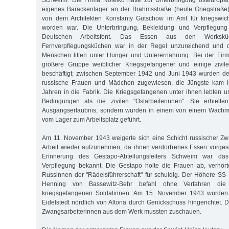
eigenes Barackenlager an der Brahmsstraße (heute Griegstraße)
von dem Architekten Konstanty Gutschow im Amt für kriegswich
worden war. Die Unterbringung, Bekleidung und Verpflegun
Deutschen Arbeitsfont. Das Essen aus den Werksk
Fernverpflegungsküchen war in der Regel unzureichend und qua
Menschen litten unter Hunger und Unterernährung. Bei der Fir
größere Gruppe weiblicher Kriegsgefangener und einige zivil
beschäftigt; zwischen September 1942 und Juni 1943 wurden d
russische Frauen und Mädchen zugewiesen, die Jüngste kam i
Jahren in die Fabrik. Die Kriegsgefangenen unter ihnen lebten u
Bedingungen als die zivilen "Ostarbeiterinnen". Sie erhielt
Ausgangserlaubnis, sondern wurden in einem von einem Wachma
vom Lager zum Arbeitsplatz geführt.
Am 11. November 1943 weigerte sich eine Schicht russischer Zw
Arbeit wieder aufzunehmen, da ihnen verdorbenes Essen vorges
Erinnerung des Gestapo-Abteilungsleiters Schweim war das
Verpflegung bekannt. Die Gestapo holte die Frauen ab, verhört
Russinnen der "Rädelsführerschaft" für schuldig. Der Höhere SS- 
Henning von Bassewitz-Behr befahl ohne Verfahren die 
kriegsgefangenen Soldatinnen. Am 15. November 1943 wurden
Eidelstedt nördlich von Altona durch Genickschuss hingerichtet. 
Zwangsarbeiterinnen aus dem Werk mussten zuschauen.