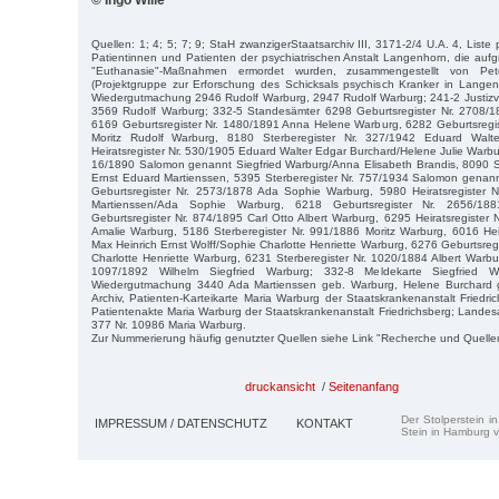
© Ingo Wille
Quellen: 1; 4; 5; 7; 9; StaH zwanzigerStaatsarchiv III, 3171-2/4 U.A. 4, Liste 
Patientinnen und Patienten der psychiatrischen Anstalt Langenhorn, die aufgr
"Euthanasie"-Maßnahmen ermordet wurden, zusammengestellt von P
(Projektgruppe zur Erforschung des Schicksals psychisch Kranker in Langen
Wiedergutmachung 2946 Rudolf Warburg, 2947 Rudolf Warburg; 241-2 Justizv
3569 Rudolf Warburg; 332-5 Standesämter 6298 Geburtsregister Nr. 2708/1
6169 Geburtsregister Nr. 1480/1891 Anna Helene Warburg, 6282 Geburtsregis
Moritz Rudolf Warburg, 8180 Sterberegister Nr. 327/1942 Eduard Walt
Heiratsregister Nr. 530/1905 Eduard Walter Edgar Burchard/Helene Julie Warbur
16/1890 Salomon genannt Siegfried Warburg/Anna Elisabeth Brandis, 8090 St
Ernst Eduard Martienssen, 5395 Sterberegister Nr. 757/1934 Salomon genann
Geburtsregister Nr. 2573/1878 Ada Sophie Warburg, 5980 Heiratsregister 
Martienssen/Ada Sophie Warburg, 6218 Geburtsregister Nr. 2656/18
Geburtsregister Nr. 874/1895 Carl Otto Albert Warburg, 6295 Heiratsregiste
Amalie Warburg, 5186 Sterberegister Nr. 991/1886 Moritz Warburg, 6016 Hei
Max Heinrich Ernst Wolff/Sophie Charlotte Henriette Warburg, 6276 Geburtsreg
Charlotte Henriette Warburg, 6231 Sterberegister Nr. 1020/1884 Albert Warbur
1097/1892 Wilhelm Siegfried Warburg; 332-8 Meldekarte Siegfried 
Wiedergutmachung 3440 Ada Martienssen geb. Warburg, Helene Burchard
Archiv, Patienten-Karteikarte Maria Warburg der Staatskrankenanstalt Friedri
Patientenakte Maria Warburg der Staatskrankenanstalt Friedrichsberg; Landesa
377 Nr. 10986 Maria Warburg.
Zur Nummerierung häufig genutzter Quellen siehe Link "Recherche und Quelle
druckansicht
/
Seitenanfang
Der Stolperstein i
IMPRESSUM / DATENSCHUTZ
KONTAKT
Stein in Hamburg v