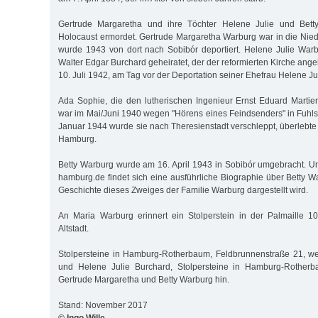
Gertrude Margaretha und ihre Töchter Helene Julie und Bet
Holocaust ermordet. Gertrude Margaretha Warburg war in die Niede
wurde 1943 von dort nach Sobibór deportiert. Helene Julie Warb
Walter Edgar Burchard geheiratet, der der reformierten Kirche ang
10. Juli 1942, am Tag vor der Deportation seiner Ehefrau Helene Ju
Ada Sophie, die den lutherischen Ingenieur Ernst Eduard Martien
war im Mai/Juni 1940 wegen "Hörens eines Feindsenders" in Fuhlsbü
Januar 1944 wurde sie nach Theresienstadt verschleppt, überlebte 
Hamburg.
Betty Warburg wurde am 16. April 1943 in Sobibór umgebracht. Un
hamburg.de findet sich eine ausführliche Biographie über Betty W
Geschichte dieses Zweiges der Familie Warburg dargestellt wird.
An Maria Warburg erinnert ein Stolperstein in der Palmaille 1
Altstadt.
Stolpersteine in Hamburg-Rotherbaum, Feldbrunnenstraße 21, we
und Helene Julie Burchard, Stolpersteine in Hamburg-Rotherb
Gertrude Margaretha und Betty Warburg hin.
Stand: November 2017