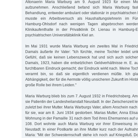
Altonaerin Maria Warburg am 9. August 1923 für einen Mon
aufzunehmen. Anschließend befand sich Maria Warburg fast
Behandlung, entweder ambulant oder stationär in psychiatrischen 
musste ein Arbeitsversuch als Haushaltungslehrerin im Für
Hamburg-Ohlsdorf nach wenigen Tagen abgebrochen werden
Klinikaufenthalte in der Privatklinik Dr. Lienau in Hamburg-
psychiatrischen Universitätsklinik Kiel an.
Im Mai 1931 wurde Maria Warburg ein zweites Mal in Friedri
Damals äußerte ihr Vater: "Ich fürchte, meine Tochter leidet 
Gefühl, daß sie keinen Lebenszweck hat und sich auch solchen 
Damals, 1923, haben die entsetzlichen Geldverhältnisse m. E. a
furchtbaren Eindruck gemacht; der Eindruck wirkt nach. Meine Toc
verarmt bin, so daß sie eigentlich verdienen müßte. Ich gl
Abhängigkeit, der für die Aermste völlig unsicheren Zukunft im Hinbl
große Rolle bei ihrem Leiden."
Maria Warburg blieb bis zum 7. August 1932 in Friedrichsberg. A
sie Patientin der Landesheilanstalt Neustadt. In der Zwischenzeit leb
zuletzt bei ihrer Mutter. Maria Warburgs Vater, allem Anschein na
für sie, war am 8. Juni 1934 gestorben. Marias Mutter, Anna Elis
Wohnung in der Pamaille 31 nach dem Tod ihres Ehemannes auf un
108. Dort wohnte auch Maria Warburg vor ihrer Einweisung in 
Neustadt. In einer Postkarte an ihre Mutter kurz nach der Aufnah
Maria: "Mit der Schwesternschaft stehe ich noch auf Kriegsfuß. D