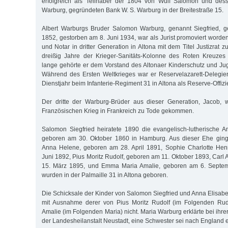
erfolgreich als Teilhaber der 1804 von Wulf Salomon und des
Warburg, gegründeten Bank W. S. Warburg in der Breitestraße 15.
Albert Warburgs Bruder Salomon Warburg, genannt Siegfried, 
1852, gestorben am 8. Juni 1934, war als Jurist promoviert worde
und Notar in dritter Generation in Altona mit dem Titel Justizrat 
dreißig Jahre der Krieger-Sanitäts-Kolonne des Roten Kreuzes 
lange gehörte er dem Vorstand des Altonaer Kinderschutz und Jug
Während des Ersten Weltkrieges war er Reservelazarett-Delegiert
Dienstjahr beim Infanterie-Regiment 31 in Altona als Reserve-Offizie
Der dritte der Warburg-Brüder aus dieser Generation, Jacob,
Französischen Krieg in Frankreich zu Tode gekommen.
Salomon Siegfried heiratete 1890 die evangelisch-lutherische A
geboren am 30. Oktober 1860 in Hamburg. Aus dieser Ehe ginge
Anna Helene, geboren am 28. April 1891, Sophie Charlotte Henr
Juni 1892, Pius Moritz Rudolf, geboren am 11. Oktober 1893, Carl 
15. März 1895, und Emma Maria Amalie, geboren am 6. Septemb
wurden in der Palmaille 31 in Altona geboren.
Die Schicksale der Kinder von Salomon Siegfried und Anna Elisab
mit Ausnahme derer von Pius Moritz Rudolf (im Folgenden Ru
Amalie (im Folgenden Maria) nicht. Maria Warburg erklärte bei ihr
der Landesheilanstalt Neustadt, eine Schwester sei nach England e