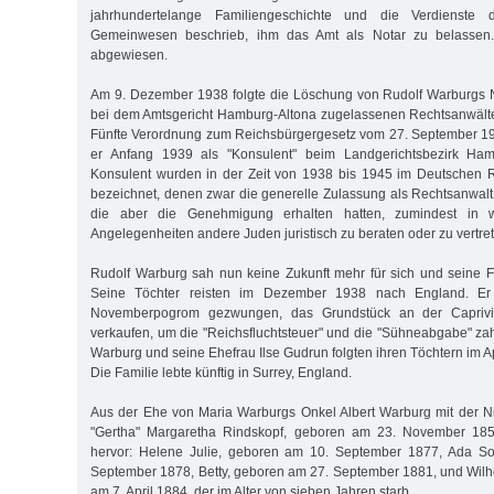
jahrhundertelange Familiengeschichte und die Verdienste
Gemeinwesen beschrieb, ihm das Amt als Notar zu belassen. D
abgewiesen.
Am 9. Dezember 1938 folgte die Löschung von Rudolf Warburgs N
bei dem Amtsgericht Hamburg-Altona zugelassenen Rechtsanwälte
Fünfte Verordnung zum Reichsbürgergesetz vom 27. September 19
er Anfang 1939 als "Konsulent" beim Landgerichtsbezirk Ham
Konsulent wurden in der Zeit von 1938 bis 1945 im Deutschen R
bezeichnet, denen zwar die generelle Zulassung als Rechtsanwal
die aber die Genehmigung erhalten hatten, zumindest in w
Angelegenheiten andere Juden juristisch zu beraten oder zu vertre
Rudolf Warburg sah nun keine Zukunft mehr für sich und seine F
Seine Töchter reisten im Dezember 1938 nach England. E
Novemberpogrom gezwungen, das Grundstück an der Caprivis
verkaufen, um die "Reichsfluchtsteuer" und die "Sühneabgabe" za
Warburg und seine Ehefrau Ilse Gudrun folgten ihren Töchtern im 
Die Familie lebte künftig in Surrey, England.
Aus der Ehe von Maria Warburgs Onkel Albert Warburg mit der N
"Gertha" Margaretha Rindskopf, geboren am 23. November 1856
hervor: Helene Julie, geboren am 10. September 1877, Ada So
September 1878, Betty, geboren am 27. September 1881, und Wilh
am 7. April 1884, der im Alter von sieben Jahren starb.