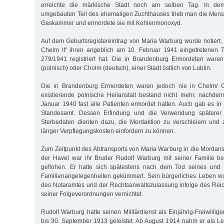
erreichte die märkische Stadt noch am selben Tag. In dem
umgebauten Teil des ehemaligen Zuchthauses trieb man die Men
Gaskammer und ermordete sie mit Kohlenmonoxyd.
Auf dem Geburtsregistereintrag von Maria Warburg wurde notiert
Chelm II" ihren angeblich am 10. Februar 1941 eingetretenen
279/1941 registriert hat. Die in Brandenburg Ermordeten ware
(polnisch) oder Cholm (deutsch), einer Stadt östlich von Lublin.
Die in Brandenburg Ermordeten waren jedoch nie in Chelm/ Ch
existierende polnische Heilanstalt bestand nicht mehr, nachde
Januar 1940 fast alle Patienten ermordet hatten. Auch gab es i
Standesamt. Dessen Erfindung und die Verwendung späterer a
Sterbedaten dienten dazu, die Mordaktion zu verschleiern und 
länger Verpflegungskosten einfordern zu können.
Zum Zeitpunkt des Abtransports von Maria Warburg in die Mordans
der Havel war ihr Bruder Rudolf Warburg mit seiner Familie be
geflohen. Er hatte sich spätestens nach dem Tod seines und 
Familienangelegenheiten gekümmert. Sein bürgerliches Leben wu
des Notaramtes und der Rechtsanwaltszulassung infolge des Rei
seiner Folgeverordnungen vernichtet.
Rudolf Warburg hatte seinen Militärdienst als Einjährig-Freiwilli
bis 30. September 1913 geleistet. Ab August 1914 nahm er als L