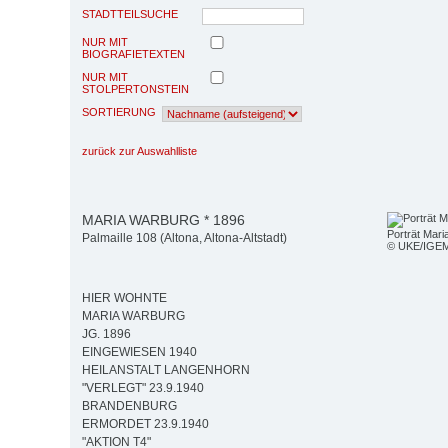
STADTTEILSUCHE
NUR MIT
BIOGRAFIETEXTEN
NUR MIT
STOLPERTONSTEIN
SORTIERUNG
zurück zur Auswahlliste
MARIA WARBURG * 1896
Porträt Mar
Palmaille 108 (Altona, Altona-Altstadt)
© UKE/IGE
HIER WOHNTE
MARIA WARBURG
JG. 1896
EINGEWIESEN 1940
HEILANSTALT LANGENHORN
"VERLEGT" 23.9.1940
BRANDENBURG
ERMORDET 23.9.1940
"AKTION T4"