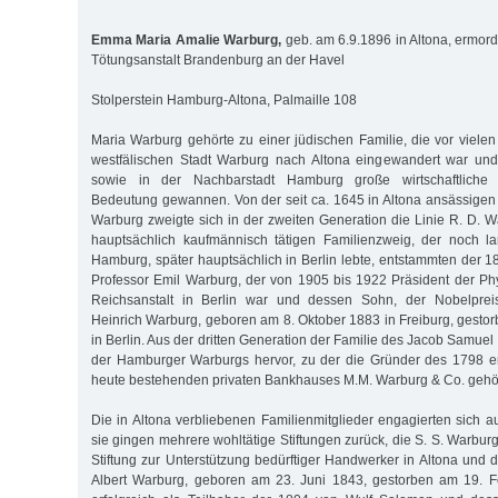
Emma Maria Amalie Warburg,
geb. am 6.9.1896 in Altona, ermord
Tötungsanstalt Brandenburg an der Havel
Stolperstein Hamburg-Altona, Palmaille 108
Maria Warburg gehörte zu einer jüdischen Familie, die vor viele
westfälischen Stadt Warburg nach Altona eingewandert war und 
sowie in der Nachbarstadt Hamburg große wirtschaftliche u
Bedeutung gewannen. Von der seit ca. 1645 in Altona ansässige
Warburg zweigte sich in der zweiten Generation die Linie R. D. 
hauptsächlich kaufmännisch tätigen Familienzweig, der noch la
Hamburg, später hauptsächlich in Berlin lebte, entstammten der 
Professor Emil Warburg, der von 1905 bis 1922 Präsident der Ph
Reichsanstalt in Berlin war und dessen Sohn, der Nobelpreis
Heinrich Warburg, geboren am 8. Oktober 1883 in Freiburg, gesto
in Berlin. Aus der dritten Generation der Familie des Jacob Samuel
der Hamburger Warburgs hervor, zu der die Gründer des 1798 
heute bestehenden privaten Bankhauses M.M. Warburg & Co. gehö
Die in Altona verbliebenen Familienmitglieder engagierten sich a
sie gingen mehrere wohltätige Stiftungen zurück, die S. S. Warburg
Stiftung zur Unterstützung bedürftiger Handwerker in Altona und das
Albert Warburg, geboren am 23. Juni 1843, gestorben am 19. Fe