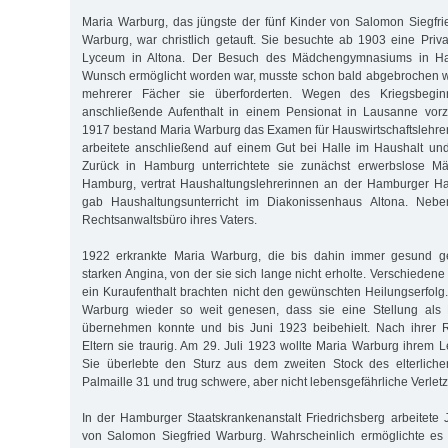
Maria Warburg, das jüngste der fünf Kinder von Salomon Siegfr
Warburg, war christlich getauft. Sie besuchte ab 1903 eine Pri
Lyceum in Altona. Der Besuch des Mädchengymnasiums in Ha
Wunsch ermöglicht worden war, musste schon bald abgebrochen we
mehrerer Fächer sie überforderten. Wegen des Kriegsbegi
anschließende Aufenthalt in einem Pensionat in Lausanne vorz
1917 bestand Maria Warburg das Examen für Hauswirtschaftslehr
arbeitete anschließend auf einem Gut bei Halle im Haushalt und 
Zurück in Hamburg unterrichtete sie zunächst erwerbslose M
Hamburg, vertrat Haushaltungslehrerinnen an der Hamburger H
gab Haushaltungsunterricht im Diakonissenhaus Altona. Neben
Rechtsanwaltsbüro ihres Vaters.
1922 erkrankte Maria Warburg, die bis dahin immer gesund g
starken Angina, von der sie sich lange nicht erholte. Verschiede
ein Kuraufenthalt brachten nicht den gewünschten Heilungserfolg
Warburg wieder so weit genesen, dass sie eine Stellung als 
übernehmen konnte und bis Juni 1923 beibehielt. Nach ihrer R
Eltern sie traurig. Am 29. Juli 1923 wollte Maria Warburg ihrem 
Sie überlebte den Sturz aus dem zweiten Stock des elterlich
Palmaille 31 und trug schwere, aber nicht lebensgefährliche Verle
In der Hamburger Staatskrankenanstalt Friedrichsberg arbeitete J
von Salomon Siegfried Warburg. Wahrscheinlich ermöglichte es 