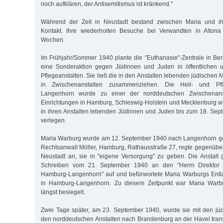
noch aufklären, der Antisemitismus ist kränkend."
Während der Zeit in Neustadt bestand zwischen Maria und ihre
Kontakt. Ihre wiederholten Besuche bei Verwandten in Altona
Wochen.
Im Frühjahr/Sommer 1940 plante die "Euthanasie"-Zentrale in Berl
eine Sonderaktion gegen Jüdinnen und Juden in öffentlichen u
Pflegeanstalten. Sie ließ die in den Anstalten lebenden jüdische
in Zwischenanstalten zusammenziehen. Die Heil- und Pfl
Langenhorn wurde zu einer der norddeutschen Zwischenanst
Einrichtungen in Hamburg, Schleswig-Holstein und Mecklenburg 
in ihren Anstalten lebenden Jüdinnen und Juden bis zum 18. Sep
verlegen.
Maria Warburg wurde am 12. September 1940 nach Langenhorn gebr
Rechtsanwalt Möller, Hamburg, Rathausstraße 27, regte gegenüber
Neustadt an, sie in "eigene Versorgung" zu geben. Die Anstalt g
Schreiben vom 21. September 1940 an den "Herrn Direktor d
Hamburg-Langenhorn" auf und befürwortete Maria Warburgs Entla
in Hamburg-Langenhorn. Zu diesem Zeitpunkt war Maria Warbu
längst besiegelt.
Zwei Tage später, am 23. September 1940, wurde sie mit den j
den norddeutschen Anstalten nach Brandenburg an der Havel transp