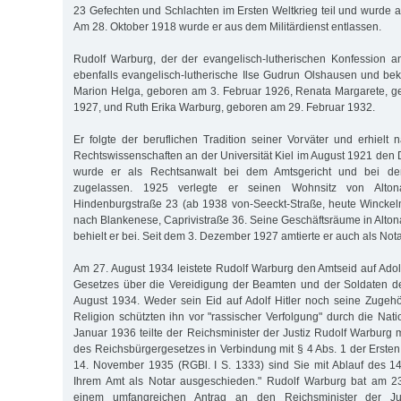
23 Gefechten und Schlachten im Ersten Weltkrieg teil und wurde 
Am 28. Oktober 1918 wurde er aus dem Militärdienst entlassen.
Rudolf Warburg, der der evangelisch-lutherischen Konfession an
ebenfalls evangelisch-lutherische Ilse Gudrun Olshausen und beka
Marion Helga, geboren am 3. Februar 1926, Renata Margarete, g
1927, und Ruth Erika Warburg, geboren am 29. Februar 1932.
Er folgte der beruflichen Tradition seiner Vorväter und erhiel
Rechtswissenschaften an der Universität Kiel im August 1921 den Do
wurde er als Rechtsanwalt bei dem Amtsgericht und bei de
zugelassen. 1925 verlegte er seinen Wohnsitz von Alton
Hindenburgstraße 23 (ab 1938 von-Seeckt-Straße, heute Wincke
nach Blankenese, Caprivistraße 36. Seine Geschäftsräume in Altona
behielt er bei. Seit dem 3. Dezember 1927 amtierte er auch als Nota
Am 27. August 1934 leistete Rudolf Warburg den Amtseid auf Adol
Gesetzes über die Vereidigung der Beamten und der Soldaten 
August 1934. Weder sein Eid auf Adolf Hitler noch seine Zugehöri
Religion schützten ihn vor "rassischer Verfolgung" durch die Nati
Januar 1936 teilte der Reichsminister der Justiz Rudolf Warburg 
des Reichsbürgergesetzes in Verbindung mit § 4 Abs. 1 der Erst
14. November 1935 (RGBl. I S. 1333) sind Sie mit Ablauf des 
Ihrem Amt als Notar ausgeschieden." Rudolf Warburg bat am 2
einem umfangreichen Antrag an den Reichsminister der Ju