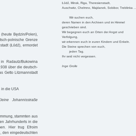
Łódź, Minsk, Riga, Theresienstadt,
Auschwitz, Chelmno, Majdanek, Sobibor, Treblinka ..
Wir suchen euch,
deren Namen in den Archiven und im Himmel
geschrieben sind.
Wir begegnen euch an Orten der Angst und
 (heute Będzin/Polen),
Verfolgung,
sch-polnische Grenze
wir erkennen euch in euren Kindern und Enkeln.
stadt (Łódź), ermordet
Die Steine sprechen von euch,
jeden Tag.
Ihr seid nicht vergessen.
in Radautz/Bukowina
Inge Grolle
38 über die deutsch-
as Getto Litzmannstadt
8 in die USA
leine Johannisstraße
tammung, stammten aus
en Jahrhunderts in die
en. Hier trug Efroim
e, den eingedeutschten