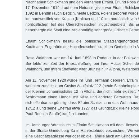
Nachnamen Schickmann und den Vornamen Efraim. Er und Rosa W
17. Dezember 1919. Laut dem Heiratsregister war Efraim Schic
1892 in Bendin (auch Bedzin, heute Będzin, Polen) geboren worden
km nordwestlich von Krakau (Krakow) und 10 km nordöstlich von K
nordöstlichen Teil des Oberschlesischen Industriegebiets. Bis
beherbergte die Stadt eine zahlenmäßig sehr große jüdische Geme
Efraim Schickmann besaß die polnische Staatsangehörigkei
Kaufmann. Er gehörte der Hochdeutschen Israeliten-Gemeinde in A
Rosa Waldhorn war am 14. Juni 1898 in Radautz in der Bukowi
Sie lebte zur Zeit der Eheschließung bei Ihrer Mutter Scheind
Waldhorn, und ihrem Stiefvater, Alter Brunstein, in Altona, Waterloo
Am 11. November 1920 wurde ihr Kind Hermann geboren. Efraim
wohnten zunächst am Gustav Adolfplatz 112 (heute Steinheimplat
der Kleinen Johannisstraße 12 in Altona, die nicht mehr existiert. 
Schickmann einen Handel mit Käse und anderen Fettwaren. Das
sich offenbar so günstig, dass Efraim Schickmann das Wohnhaus
12/12 a und seine Ehefrau etwa 1927 das Grundstück Kleine Roo
Paul-Roosen-Straße) kaufen konnten.
Im Hamburger Adressbuch ist Efraim Schickmann mit dem Hinweis
in der Straße Grindelberg 3a in Harvestehude verzeichnet. Wir wi
eine Geschäftsadresse war oder ob die Familie auch am Grindelbe