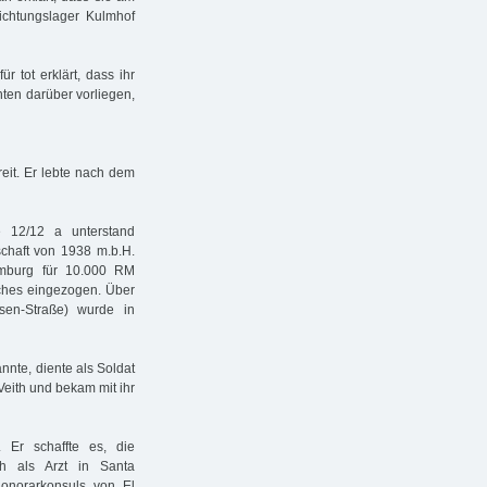
ichtungslager Kulmhof
 tot erklärt, dass ihr
hten darüber vorliegen,
it. Er lebte nach dem
 12/12 a unterstand
chaft von 1938 m.b.H.
mburg für 10.000 RM
iches eingezogen. Über
sen-Straße) wurde in
nte, diente als Soldat
Veith und bekam mit ihr
 Er schaffte es, die
ch als Arzt in Santa
onorarkonsuls von El