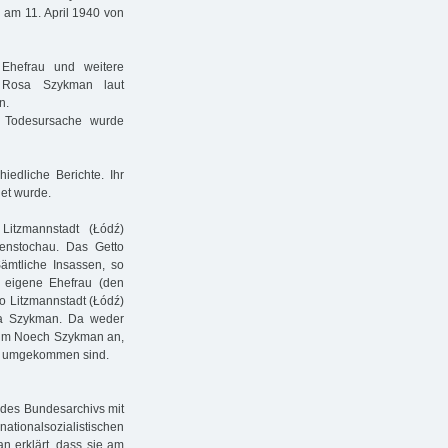
 am 11. April 1940 von
hefrau und weitere
 Rosa Szykman laut
n.
 Todesursache wurde
edliche Berichte. Ihr
et wurde.
itzmannstadt (Łódź)
henstochau. Das Getto
Sämtliche Insassen, so
 eigene Ehefrau (den
o Litzmannstadt (Łódź)
sa Szykman. Da weder
hm Noech Szykman an,
tz umgekommen sind.
es Bundesarchivs mit
onalsozialistischen
n erklärt, dass sie am