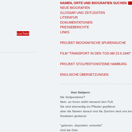
NAMEN, ORTE UND BIOGRAFIEN SUCHEN
NEUE BIOGRAFIEN
GLOSSAR UND ZEITLEISTEN
LITERATUR
DOKUMENTATIONEN
PRESSEBERICHTE
LINKS
PROJEKT BIOGRAFISCHE SPURENSUCHE
FILM "TRANSPORT IN DEN TOD AM 23.9.1940"
PROJEKT STOLPERTONSTEINE HAMBURG
ENGLISCHE ÜBERSETZUNGEN
Vom Stolpern
Die Stolpersteine?
Nein, an ihnen stößt niemand den Fuß
Sie sind ebenerdig ins Pflaster gepflanzt
aber die Namen darauf und die Zeichen sind uns ins
Gewissen gestanzt:
"geboren, deportiert, ermordet"
Und die Orte: