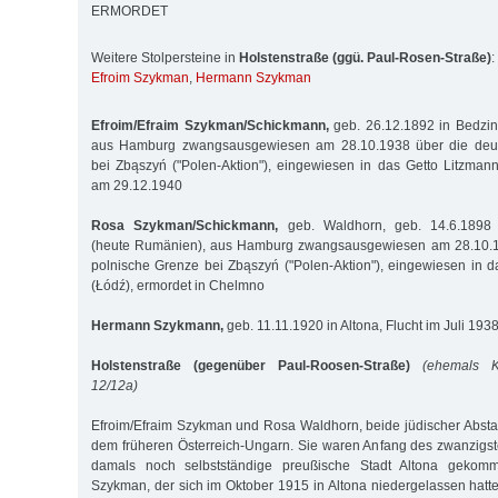
ERMORDET
Weitere Stolpersteine in
Holstenstraße (ggü. Paul-Rosen-Straße)
:
Efroim Szykman
,
Hermann Szykman
Efroim/Efraim Szykman/Schickmann,
geb. 26.12.1892 in Bedzin
aus Hamburg zwangsausgewiesen am 28.10.1938 über die deut
bei Zbąszyń ("Polen-Aktion"), eingewiesen in das Getto Litzmann
am 29.12.1940
Rosa Szykman/Schickmann,
geb. Waldhorn, geb. 14.6.1898 
(heute Rumänien), aus Hamburg zwangsausgewiesen am 28.10.19
polnische Grenze bei Zbąszyń ("Polen-Aktion"), eingewiesen in d
(Łódź), ermordet in Chelmno
Hermann Szykmann,
geb. 11.11.1920 in Altona, Flucht im Juli 193
Holstenstraße (gegenüber Paul-Roosen-Straße)
(ehemals K
12/12a)
Efroim/Efraim Szykman und Rosa Waldhorn, beide jüdischer Abs
dem früheren Österreich-Ungarn. Sie waren Anfang des zwanzigst
damals noch selbstständige preußische Stadt Altona gekomm
Szykman, der sich im Oktober 1915 in Altona niedergelassen hatt