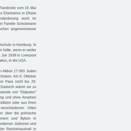
 Randnotiz vom 19. Mai
es Ehemanns in Efraim
nsänderung auch im
er Familie Schickmann
ischen angenommener
schule in Hamburg. In
 hätte, wenn er weiter
 Juli 1938 in Liverpool
ation, in die USA.
-Aktion 17.000 Juden
choben. Am 6. Oktober
en Pass nicht bis 29.
n. Dadurch wären sie zu
usende von "Ostjuden"
ung und ohne Ansehen
plätzen oder aus ihren
erschiedenen Orten
n über die polnische
ommern und Bytom in
schobenen Jüdinnen und
der Reichshaushalt in