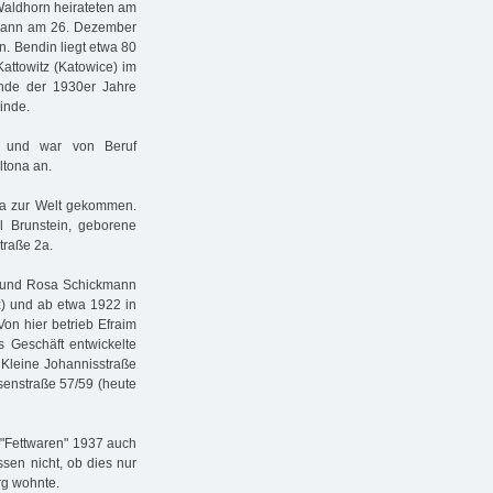
aldhorn heirateten am
kmann am 26. Dezember
. Bendin liegt etwa 80
attowitz (Katowice) im
 Ende der 1930er Jahre
inde.
t und war von Beruf
ltona an.
na zur Welt gekommen.
el Brunstein, geborene
straße 2a.
 und Rosa Schickmann
z) und ab etwa 1922 in
Von hier betrieb Efraim
 Geschäft entwickelte
 Kleine Johannisstraße
senstraße 57/59 (heute
 "Fettwaren" 1937 auch
ssen nicht, ob dies nur
rg wohnte.