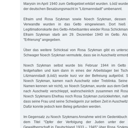
Marysin im April 1940 zum Gettogebiet erklärt wurden. Łódź wurde
der deutschen Besatzungsmacht in "Litzmannstadt" umbenannt.
Efraim und Rosa Szykman sowie Noech Szykman, dessen E
Verwandte wurden in das Getto eingewiesen. Dort hieß
Legitimationskarte des Getto-Arbeitsamtes wieder Rosa Schickman
Efraim Szykman starb am 29. Dezember 1940 im Getto. Als
"Erfrierung" angegeben.
Über das weitere Schicksal von Rosa Szykman gibt es unterschi
Schwager Noech Szykman vermutete, dass sie in Auschwitz ermord
Noech Szykman selbst wurde bis Februar 1944 im Getto L
festgehalten und kam dann in eines der Arbeitslager bei Tsc
Litzmannstadt (Łódź) wurde kurz vor der Befreiung aufgelöst. 
Noech Szykman, kamen nach Auschwitz oder Treblinka. Seine
Namen kennen wir nicht), so Noech Szykman, wurde aus dem Gett
nach Auschwitz verschleppt, wahrscheinlich zusammen mit Ro
Noech Szykmans Ehefrau noch Rosa Szykman zurückkehrten, na
dass seine Frau und seine Schwägerin zur selben Zeit in Auschwi
Dafür konnte jedoch kein Beleg gefunden werden.
Im Gegensatz zu Noech Szykmans Annahme wird im Gedenkbuch d
dem Titel "Opfer der Verfolgung der Juden unter der nati
Gewaltherrschaft in Deutschland 1933 – 1945" über Rosa Szykma