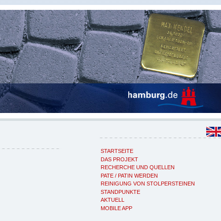
STARTSEITE
DAS PROJEKT
RECHERCHE UND QUELLEN
PATE / PATIN WERDEN
REINIGUNG VON STOLPERSTEINEN
STANDPUNKTE
AKTUELL
MOBILE APP