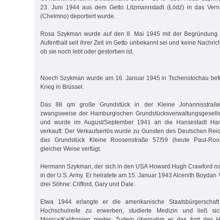
23. Juni 1944 aus dem Getto Litzmannstadt (Łódź) in das Vern
(Chelmno) deportiert wurde.
Rosa Szykman wurde auf den 8. Mai 1945 mit der Begründung für
Aufenthalt seit ihrer Zeit im Getto unbekannt sei und keine Nachric
ob sie noch lebt oder gestorben ist.
Noech Szykman wurde am 16. Januar 1945 in Tschenstochau befre
Krieg in Brüssel.
Das 88 qm große Grundstück in der Kleine Johannisstraße
zwangsweise der Hamburgischen Grundstücksverwaltungsgesells
und wurde im August/September 1941 an die Hansestadt Ha
verkauft. Der Verkaufserlös wurde zu Gunsten des Deutschen Re
das Grundstück Kleine Roosenstraße 57/59 (heute Paul-Roo
gleicher Weise verfügt.
Hermann Szykman, der sich in den USA Howard Hugh Crawford nan
in der U.S. Army. Er heiratete am 15. Januar 1943 Alcenith Boydan 
drei Söhne: Clifford, Gary und Dale.
Etwa 1944 erlangte er die amerikanische Staatsbürgerschaft.
Hochschulreife zu erwerben, studierte Medizin und ließ si
Monica/Kalifornien nieder. Zudem übernahm er das Amt des H