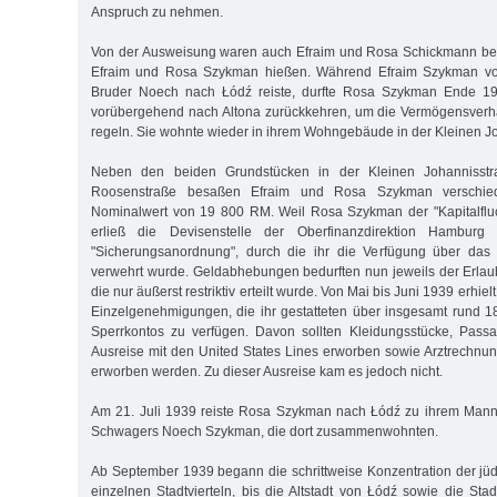
Anspruch zu nehmen.
Von der Ausweisung waren auch Efraim und Rosa Schickmann betrof
Efraim und Rosa Szykman hießen. Während Efraim Szykman v
Bruder Noech nach Łódź reiste, durfte Rosa Szykman Ende 1
vorübergehend nach Altona zurückkehren, um die Vermögensverhä
regeln. Sie wohnte wieder in ihrem Wohngebäude in der Kleinen J
Neben den beiden Grundstücken in der Kleinen Johannisstr
Roosenstraße besaßen Efraim und Rosa Szykman verschie
Nominalwert von 19 800 RM. Weil Rosa Szykman der "Kapitalfluc
erließ die Devisenstelle der Oberfinanzdirektion Hamburg
"Sicherungsanordnung", durch die ihr die Verfügung über das
verwehrt wurde. Geldabhebungen bedurften nun jeweils der Erlaub
die nur äußerst restriktiv erteilt wurde. Von Mai bis Juni 1939 erh
Einzelgenehmigungen, die ihr gestatteten über insgesamt rund 
Sperrkontos zu verfügen. Davon sollten Kleidungsstücke, Passa
Ausreise mit den United States Lines erworben sowie Arztrechn
erworben werden. Zu dieser Ausreise kam es jedoch nicht.
Am 21. Juli 1939 reiste Rosa Szykman nach Łódź zu ihrem Mann 
Schwagers Noech Szykman, die dort zusammenwohnten.
Ab September 1939 begann die schrittweise Konzentration der jü
einzelnen Stadtvierteln, bis die Altstadt von Łódź sowie die Stad