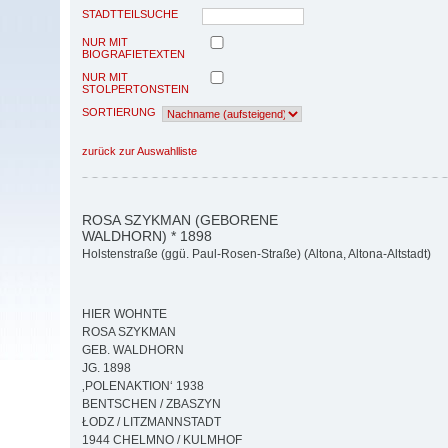
STADTTEILSUCHE
NUR MIT
BIOGRAFIETEXTEN
NUR MIT
STOLPERTONSTEIN
SORTIERUNG
zurück zur Auswahlliste
ROSA SZYKMAN (GEBORENE
WALDHORN) * 1898
Holstenstraße (ggü. Paul-Rosen-Straße) (Altona, Altona-Altstadt)
HIER WOHNTE
ROSA SZYKMAN
GEB. WALDHORN
JG. 1898
‚POLENAKTION‘ 1938
BENTSCHEN / ZBASZYN
ŁODZ / LITZMANNSTADT
1944 CHELMNO / KULMHOF