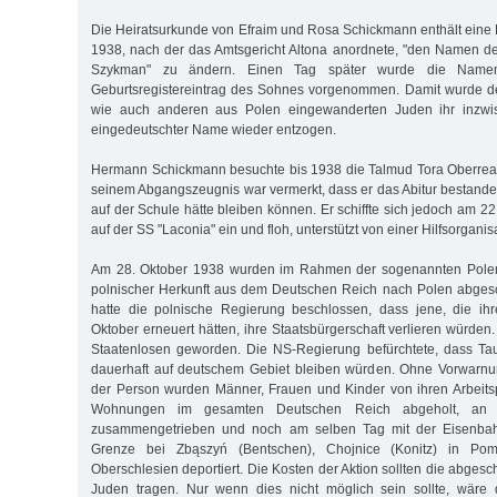
Die Heiratsurkunde von Efraim und Rosa Schickmann enthält eine
1938, nach der das Amtsgericht Altona anordnete, "den Namen d
Szykman" zu ändern. Einen Tag später wurde die Name
Geburtsregistereintrag des Sohnes vorgenommen. Damit wurde d
wie auch anderen aus Polen eingewanderten Juden ihr inzw
eingedeutschter Name wieder entzogen.
Hermann Schickmann besuchte bis 1938 die Talmud Tora Oberreal
seinem Abgangszeugnis war vermerkt, dass er das Abitur bestanden
auf der Schule hätte bleiben können. Er schiffte sich jedoch am 22.
auf der SS "Laconia" ein und floh, unterstützt von einer Hilfsorganis
Am 28. Oktober 1938 wurden im Rahmen der sogenannten Polen
polnischer Herkunft aus dem Deutschen Reich nach Polen abges
hatte die polnische Regierung beschlossen, dass jene, die ihr
Oktober erneuert hätten, ihre Staatsbürgerschaft verlieren würde
Staatenlosen geworden. Die NS-Regierung befürchtete, dass Ta
dauerhaft auf deutschem Gebiet bleiben würden. Ohne Vorwarn
der Person wurden Männer, Frauen und Kinder von ihren Arbeits
Wohnungen im gesamten Deutschen Reich abgeholt, an v
zusammengetrieben und noch am selben Tag mit der Eisenbah
Grenze bei Zbąszyń (Bentschen), Chojnice (Konitz) in P
Oberschlesien deportiert. Die Kosten der Aktion sollten die abge
Juden tragen. Nur wenn dies nicht möglich sein sollte, wäre 