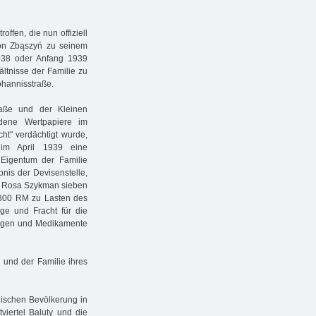
fen, die nun offiziell
on Zbąszyń zu seinem
938 oder Anfang 1939
ltnisse der Familie zu
ohannisstraße.
aße und der Kleinen
dene Wertpapiere im
ht" verdächtigt wurde,
 im April 1939 eine
 Eigentum der Familie
nis der Devisenstelle,
ielt Rosa Szykman sieben
1800 RM zu Lasten des
ge und Fracht für die
ungen und Medikamente
und der Familie ihres
dischen Bevölkerung in
tviertel Baluty und die