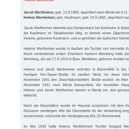
Helene Wertheimer
Jacob Wertheimer,
geb. 12.8.1885, deportiert nach Minsk am 8.11
Helene Wertheimer,
geb. Kaufmann, geb. 24.9.1885, deportiert na
Jacob Wertheimer stammte aus Gengenbach bei Karlsruhe in Baden
als Kaufmann im Tabakhandel tätig, er betrieb einen Zigarrenv
Helene, geborene Kaufmann, und er gehörten der jüdischen Geme
Helene Wertheimer wurde in Aachen als Tochter von Henrietta 
ihrem verstorbenen ersten Ehemann namens Weinberg hatte sie 
Weinberg, die am 17.6.1914 in Buer, Westfalen, geboren worden wa
Helene und Jacob Wertheimer wohnten in Bahrenfeld in der 
heutigen Von-Sauer-Straße, im zweiten Stock. An diese Adre
November 1941 den Deportationsbefehl. Beide wurden im Alter
November 1941 nach Minsk transportiert, der besetzten Haupt
Helene und Jacob Wertheimer kamen in Minsk um, das genaue 
bekannt.
Nach der Deportation wurde ihr Hausrat zusammen mit dem ihr
Dessauer versteigert. Wie die Dienststelle für die Verwertung 
verzeichnete, erbrachte die Versteigerung 691,35 Reichsmark.
Im Mai 1939 hatte Helene Wertheimers Tochter Irmgard We