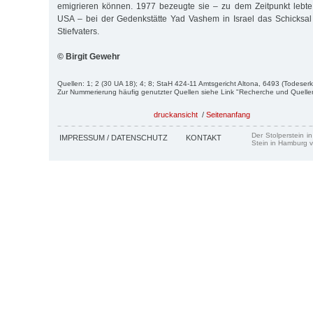
emigrieren können. 1977 bezeugte sie – zu dem Zeitpunkt lebte 
USA – bei der Gedenkstätte Yad Vashem in Israel das Schicksal 
Stiefvaters.
© Birgit Gewehr
Quellen: 1; 2 (30 UA 18); 4; 8; StaH 424-11 Amtsgericht Altona, 6493 (Todeser
Zur Nummerierung häufig genutzter Quellen siehe Link "Recherche und Quelle
druckansicht
/
Seitenanfang
Der Stolperstein i
IMPRESSUM / DATENSCHUTZ
KONTAKT
Stein in Hamburg v