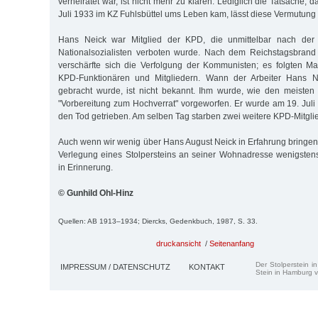
verheiratet war, ist nicht mehr zu klären. Lediglich die Tatsache,
Juli 1933 im KZ Fuhlsbüttel ums Leben kam, lässt diese Vermutung 
Hans Neick war Mitglied der KPD, die unmittelbar nach de
Nationalsozialisten verboten wurde. Nach dem Reichstagsbran
verschärfte sich die Verfolgung der Kommunisten; es folgten M
KPD-Funktionären und Mitgliedern. Wann der Arbeiter Hans Ne
gebracht wurde, ist nicht bekannt. Ihm wurde, wie den meisten p
"Vorbereitung zum Hochverrat" vorgeworfen. Er wurde am 19. Juli
den Tod getrieben. Am selben Tag starben zwei weitere KPD-Mitglie
Auch wenn wir wenig über Hans August Neick in Erfahrung bringen 
Verlegung eines Stolpersteins an seiner Wohnadresse wenigsten
in Erinnerung.
© Gunhild Ohl-Hinz
Quellen: AB 1913–1934; Diercks, Gedenkbuch, 1987, S. 33.
druckansicht
/
Seitenanfang
Der Stolperstein i
IMPRESSUM / DATENSCHUTZ
KONTAKT
Stein in Hamburg v