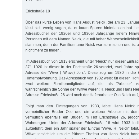
19.7.1933
Erichstraße 18
Über das kurze Leben von Hans August Neick, der am 23. Janua
lässt sich wenig sagen, da er kaum Spuren hinterlassen hat. L
Adressbücher der 1920er und 1930er Jahrgänge liefern Hinwe
Personen mit dem Namen Neick, die mit hoher Wahrscheinlichkeit 
stammen, denn der Familienname Neick war sehr selten und ist 
nicht mehr zu finden.
Im Adressbuch von 1913 erscheint unter "Neick" nur dieser Eintrag: 
37". 1920 ist dieser in der Erichstraße 26 verortet, zwei Jahre 
Adresse die "Wwe (=Witwe) Joh.". Diese zog um 1930 in die E
Hinterhofwohnung. Das Adressbuch von 1932 weist für diesen Hof
zwei weitere Familienmitglieder auf, die als "Arbeiter" 
wahrscheinlich die Söhne der Witwe waren: H. Neick und Hans Neic
Adresse Erichstraße 26 wird noch der Hafenarbeiter Otto Neick aufg
Folgt man den Eintragungen von 1933, lebte Hans Neick 
vermeintlicher Bruder Otto und ein weiterer Arbeiter mit de
vermutlich ebenfalls ein Bruder, im Hof Erichstraße 26, jedoc
Wohnungen. Unter der Adresse Erichstraße 18 wird 1933 ledig
aufgeführt, dem ein Jahr später der Eintrag "Wwe. H. Neick" folgt
Witwe tatsächlich um die frühere Ehefrau von Hans Neick hand