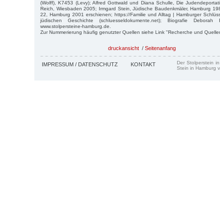
(Wolff), K7453 (Levy); Alfred Gottwald und Diana Schulle, Die Judendeport
Reich, Wiesbaden 2005; Irmgard Stein, Jüdische Baudenkmäler, Hamburg 198
22, Hamburg 2001 erschienen; https://Familie und Alltag | Hamburger Schlü
jüdischen Geschichte (schluesseldokumente.net); Biografie Deborah 
www.stolpersteine-hamburg.de.
Zur Nummerierung häufig genutzter Quellen siehe Link "Recherche und Quelle
druckansicht
/
Seitenanfang
Der Stolperstein i
IMPRESSUM / DATENSCHUTZ
KONTAKT
Stein in Hamburg v