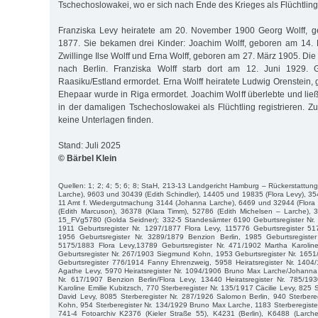
Tschechoslowakei, wo er sich nach Ende des Krieges als Flüchtling r
Franziska Levy heiratete am 20. November 1900 Georg Wolff, 
1877. Sie bekamen drei Kinder: Joachim Wolff, geboren am 14. 
Zwillinge Ilse Wolff und Erna Wolff, geboren am 27. März 1905. Die
nach Berlin. Franziska Wolff starb dort am 12. Juni 1929. 
Raasiku/Estland ermordet. Erna Wolff heiratete Ludwig Orenstein,
Ehepaar wurde in Riga ermordet. Joachim Wolff überlebte und lie
in der damaligen Tschechoslowakei als Flüchtling registrieren. Zu
keine Unterlagen finden.
Stand: Juli 2025
© Bärbel Klein
Quellen: 1; 2; 4; 5; 6; 8; StaH, 213-13 Landgericht Hamburg – Rückerstatt
Larche), 9603 und 30439 (Edith Schindler), 14405 und 19835 (Flora Levy), 35
11 Amt f. Wiedergutmachung 3144 (Johanna Larche), 6469 und 32944 (Flora B
(Edith Marcuson), 36378 (Klara Timm), 52786 (Edith Michelsen – Larche), 3
15_FVg5780 (Golda Seidner); 332-5 Standesämter 6190 Geburtsregister Nr
1911 Geburtsregister Nr. 1297/1877 Flora Levy, 115776 Geburtsregister 51
1956 Geburtsregister Nr. 3289/1879 Benzion Berlin, 1985 Geburtsregister
5175/1883 Flora Levy,13789 Geburtsregister Nr. 471/1902 Martha Karolin
Geburtsregister Nr. 267/1903 Siegmund Kohn, 1953 Geburtsregister Nr. 16
Geburtsregister 776/1914 Fanny Ehrenzweig, 5958 Heiratsregister Nr. 14
Agathe Levy, 5970 Heiratsregister Nr. 1094/1906 Bruno Max Larche/Johanna 
Nr. 617/1907 Benzion Berlin/Flora Levy, 13440 Heiratsregister Nr. 785/
Karoline Emilie Kubitzsch, 770 Sterberegister Nr. 135/1917 Cäcilie Levy, 825 
David Levy, 8085 Sterberegister Nr. 287/1926 Salomon Berlin, 940 Sterbere
Kohn, 954 Sterberegister Nr. 134/1929 Bruno Max Larche, 1183 Sterberegist
741-4 Fotoarchiv K2376 (Kieler Straße 55), K4231 (Berlin), K6488 (Larc