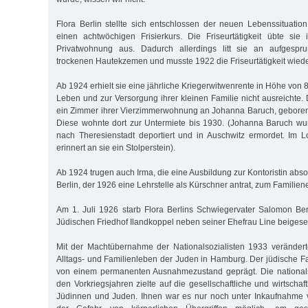
Flora Berlin stellte sich entschlossen der neuen Lebenssituation
einen achtwöchigen Frisierkurs. Die Friseurtätigkeit übte sie
Privatwohnung aus. Dadurch allerdings litt sie an aufges
trockenen Hautekzemen und musste 1922 die Friseurtätigkeit wied
Ab 1924 erhielt sie eine jährliche Kriegerwitwenrente in Höhe von
Leben und zur Versorgung ihrer kleinen Familie nicht ausreichte.
ein Zimmer ihrer Vierzimmerwohnung an Johanna Baruch, geboren
Diese wohnte dort zur Untermiete bis 1930. (Johanna Baruch w
nach Theresienstadt deportiert und in Auschwitz ermordet. Im 
erinnert an sie ein Stolperstein).
Ab 1924 trugen auch Irma, die eine Ausbildung zur Kontoristin abso
Berlin, der 1926 eine Lehrstelle als Kürschner antrat, zum Familie
Am 1. Juli 1926 starb Flora Berlins Schwiegervater Salomon Be
Jüdischen Friedhof Ilandkoppel neben seiner Ehefrau Line beigeset
Mit der Machtübernahme der Nationalsozialisten 1933 verändert
Alltags- und Familienleben der Juden in Hamburg. Der jüdische Fa
von einem permanenten Ausnahmezustand geprägt. Die nationalsoz
den Vorkriegsjahren zielte auf die gesellschaftliche und wirtscha
Jüdinnen und Juden. Ihnen war es nur noch unter Inkaufnahme