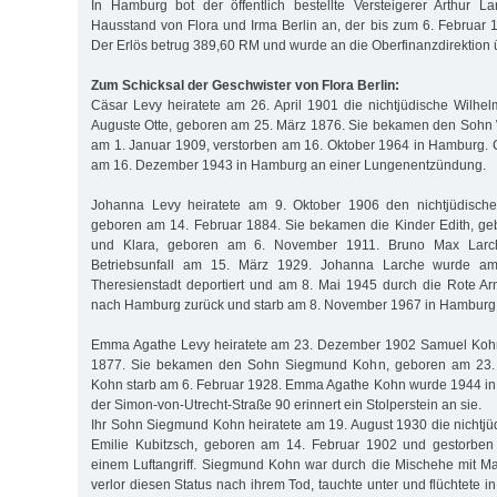
In Hamburg bot der öffentlich bestellte Versteigerer Arthur L
Hausstand von Flora und Irma Berlin an, der bis zum 6. Februar 1
Der Erlös betrug 389,60 RM und wurde an die Oberfinanzdirektion
Zum Schicksal der Geschwister von Flora Berlin:
Cäsar Levy heiratete am 26. April 1901 die nichtjüdische Wilhe
Auguste Otte, geboren am 25. März 1876. Sie bekamen den Sohn 
am 1. Januar 1909, verstorben am 16. Oktober 1964 in Hamburg. C
am 16. Dezember 1943 in Hamburg an einer Lungenentzündung.
Johanna Levy heiratete am 9. Oktober 1906 den nichtjüdisch
geboren am 14. Februar 1884. Sie bekamen die Kinder Edith, ge
und Klara, geboren am 6. November 1911. Bruno Max Larch
Betriebsunfall am 15. März 1929. Johanna Larche wurde am
Theresienstadt deportiert und am 8. Mai 1945 durch die Rote Arm
nach Hamburg zurück und starb am 8. November 1967 in Hamburg
Emma Agathe Levy heiratete am 23. Dezember 1902 Samuel Kohn
1877. Sie bekamen den Sohn Siegmund Kohn, geboren am 23.
Kohn starb am 6. Februar 1928. Emma Agathe Kohn wurde 1944 in 
der Simon-von-Utrecht-Straße 90 erinnert ein Stolperstein an sie.
Ihr Sohn Siegmund Kohn heiratete am 19. August 1930 die nichtj
Emilie Kubitzsch, geboren am 14. Februar 1902 und gestorben
einem Luftangriff. Siegmund Kohn war durch die Mischehe mit Ma
verlor diesen Status nach ihrem Tod, tauchte unter und flüchtete i