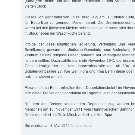
günstigere Bleibe und fand diese schließlich in dem Stiftshaus i
vierten Stock.
Dieses Stift, gegründet von Louis Isaac Levy am 11. Oktober 1898
für Bedürftige zu geringen Mieten bereit. Die Dreizimmerwoh
waren bei den jüdischen Mietern sehr beliebt, auch wenn sich das
4. Stock neben der Waschküche befand.
Infolge der gesellschaftlichen Isolierung, Verfolgung und Ve
Bevölkerung gewann die Jüdische Gemeinde neue Bedeutung. Sie
Zentrum für das religiöse Leben, sondern bot Versorgungseinrich
mildern sollten. Dazu zählte bis Ende November 1941 die Essen
Gemeindemitglieder im Heim Innocentiastraße und ab 1941 d
Schäferkampsallee 27. Wie weit Flora und Irma Berlin diese oder 
nutzten, wissen wir nicht.
Flora und Irma Berlin erhielten ihren Deportationsbefehl im Nove
sich einen Tag vor der Deportation im Logenhaus an der Moorweide
Mit dem aus Bremen kommenden Deportationszug wurden bei
Menschen am 18. November 1941 vom Hannoverschen Bahnhof (h
Minsk deportiert. Im Getto Minsk verliert sich ihre Spur.
Sie wurden am 8. Mai 1945 für tot erklärt.