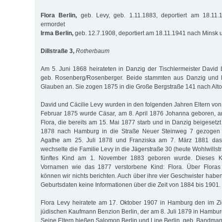
Flora Berlin,
geb. Levy, geb. 1.11.1883, deportiert am 18.11
ermordet
Irma Berlin,
geb. 12.7.1908, deportiert am 18.11.1941 nach Minsk 
Dillstraße 3,
Rotherbaum
Am 5. Juni 1868 heirateten in Danzig der Tischlermeister David 
geb. Rosenberg/Rosenberger. Beide stammten aus Danzig und 
Glauben an. Sie zogen 1875 in die Große Bergstraße 141 nach Alto
David und Cäcilie Levy wurden in den folgenden Jahren Eltern von
Februar 1875 wurde Cäsar, am 8. April 1876 Johanna geboren, am
Flora, die bereits am 15. Mai 1877 starb und in Danzig beigesetzt
1878 nach Hamburg in die Straße Neuer Steinweg 7 gezogen 
Agathe am 25. Juli 1878 und Franziska am 7. März 1881 das 
wechselte die Familie Levy in die Jägerstraße 30 (heute Wohlwillstra
fünftes Kind am 1. November 1883 geboren wurde. Dieses Ki
Vornamen wie das 1877 verstorbene Kind: Flora. Über Floras
können wir nichts berichten. Auch über ihre vier Geschwister hab
Geburtsdaten keine Informationen über die Zeit von 1884 bis 1901.
Flora Levy heiratete am 17. Oktober 1907 in Hamburg den im Zi
jüdischen Kaufmann Benzion Berlin, der am 8. Juli 1879 in Hambu
Seine Eltern hießen Salomon Berlin und Line Berlin, geb. Bandman