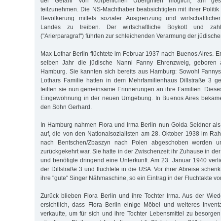
der Gefahr von körperlichen Übergriffen möglich, am gese
teilzunehmen. Die NS-Machthaber beabsichtigten mit ihrer Politik
Bevölkerung mittels sozialer Ausgrenzung und wirtschaftliche
Landes zu treiben. Der wirtschaftliche Boykott und zahlr
("Arierparagraf") führten zur schleichenden Verarmung der jüdisch
Max Lothar Berlin flüchtete im Februar 1937 nach Buenos Aires. Er
selben Jahr die jüdische Nanni Fanny Ehrenzweig, geboren 
Hamburg. Sie kannten sich bereits aus Hamburg: Sowohl Fannys
Lothars Familie hatten in dem Mehrfamilienhaus Dillstraße 3 g
teilten sie nun gemeinsame Erinnerungen an ihre Familien. Dieses
Eingewöhnung in der neuen Umgebung. In Buenos Aires bekame
den Sohn Gerhard.
In Hamburg nahmen Flora und Irma Berlin nun Golda Seidner als 
auf, die von den Nationalsozialisten am 28. Oktober 1938 im Ra
nach Bentschen/Zbaszyn nach Polen abgeschoben worden u
zurückgekehrt war. Sie hatte in der Zwischenzeit ihr Zuhause in de
und benötigte dringend eine Unterkunft. Am 23. Januar 1940 verl
der Dillstraße 3 und flüchtete in die USA. Vor ihrer Abreise schenk
ihre "gute" Singer Nähmaschine, so ein Eintrag in der Fluchtakte v
Zurück blieben Flora Berlin und ihre Tochter Irma. Aus der Wie
ersichtlich, dass Flora Berlin einige Möbel und weiteres Inve
verkaufte, um für sich und ihre Tochter Lebensmittel zu besorgen