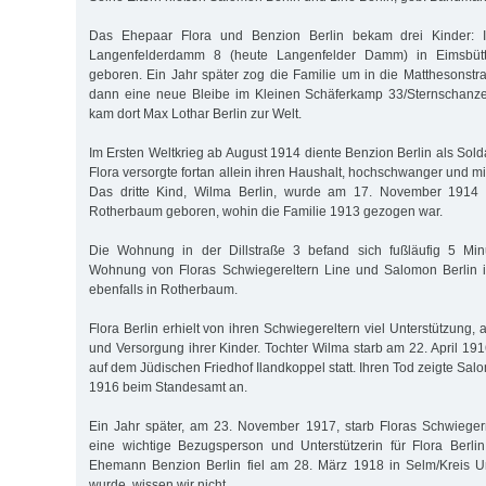
Das Ehepaar Flora und Benzion Berlin bekam drei Kinder: 
Langenfelderdamm 8 (heute Langenfelder Damm) in Eimsbütt
geboren. Ein Jahr später zog die Familie um in die Matthesonstr
dann eine neue Bleibe im Kleinen Schäferkamp 33/Sternschanz
kam dort Max Lothar Berlin zur Welt.
Im Ersten Weltkrieg ab August 1914 diente Benzion Berlin als Sold
Flora versorgte fortan allein ihren Haushalt, hochschwanger und mi
Das dritte Kind, Wilma Berlin, wurde am 17. November 1914 i
Rotherbaum geboren, wohin die Familie 1913 gezogen war.
Die Wohnung in der Dillstraße 3 befand sich fußläufig 5 Min
Wohnung von Floras Schwiegereltern Line und Salomon Berlin 
ebenfalls in Rotherbaum.
Flora Berlin erhielt von ihren Schwiegereltern viel Unterstützung,
und Versorgung ihrer Kinder. Tochter Wilma starb am 22. April 19
auf dem Jüdischen Friedhof Ilandkoppel statt. Ihren Tod zeigte Salo
1916 beim Standesamt an.
Ein Jahr später, am 23. November 1917, starb Floras Schwiegerm
eine wichtige Bezugsperson und Unterstützerin für Flora Berli
Ehemann Benzion Berlin fiel am 28. März 1918 in Selm/Kreis U
wurde, wissen wir nicht.