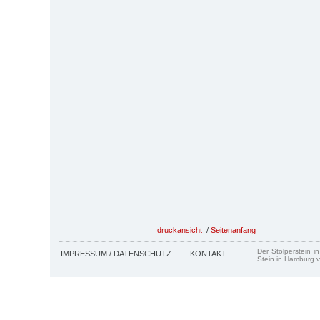
druckansicht
/
Seitenanfang
Der Stolperstein i
IMPRESSUM / DATENSCHUTZ
KONTAKT
Stein in Hamburg v