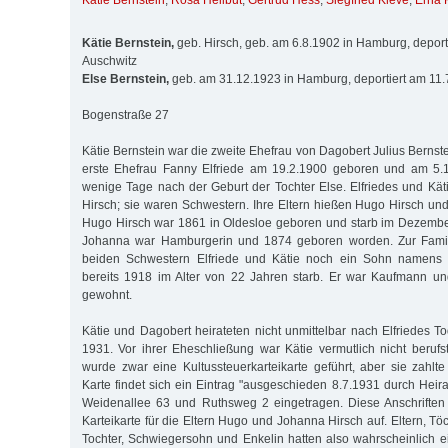
Kätie Bernstein
,
Rosa Heilbut
,
Gertrud Hess
,
Siegfried Kleve
,
Erna 
Kätie Bernstein,
geb. Hirsch, geb. am 6.8.1902 in Hamburg, deport
Auschwitz
Else Bernstein,
geb. am 31.12.1923 in Hamburg, deportiert am 11.
Bogenstraße 27
Kätie Bernstein war die zweite Ehefrau von Dagobert Julius Bernst
erste Ehefrau Fanny Elfriede am 19.2.1900 geboren und am 5.1
wenige Tage nach der Geburt der Tochter Else. Elfriedes und K
Hirsch; sie waren Schwestern. Ihre Eltern hießen Hugo Hirsch un
Hugo Hirsch war 1861 in Oldesloe geboren und starb im Dezembe
Jo­hanna war Hamburgerin und 1874 geboren worden. Zur Famil
beiden Schwestern Elfriede und Kätie noch ein Sohn namens 
bereits 1918 im Alter von 22 Jahren starb. Er war Kauf­mann un
gewohnt.
Kätie und Dagobert heirateten nicht un­mittelbar nach Elfriedes To
1931. Vor ihrer Eheschließung war Kätie vermutlich nicht berufs
wurde zwar eine Kultus­steuer­kartei­karte geführt, aber sie zahlt
Karte findet sich ein Eintrag "ausgeschieden 8.7.1931 durch Heir
Weidenallee 63 und Ruthsweg 2 eingetragen. Diese An­schrif­te
Kar­tei­karte für die Eltern Hugo und Johanna Hirsch auf. Eltern, Töc
Toch­ter, Schwie­ger­sohn und En­kelin hatten also wahr­scheinlich