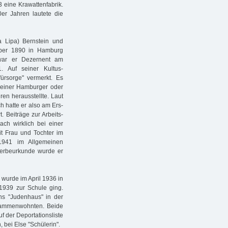
eine Kra­wat­­tenfa­brik.
er Jah­ren lautete die
 Lipa) Bern­stein und
ber 1890 in Ham­burg
war er De­zer­nent am
. Auf seiner Kultus­
­fürsorge" vermerkt. Es
 einer Ham­burger oder
en herausstellte. Laut
h hatte er also am Ers­
. Beiträge zur Arbeits­
ch wirklich bei einer
mit Frau und Tochter im
1941 im Allgemeinen
terbeurkunde wurde er
wurde im April 1936 in
1939 zur Schule ging.
s "Judenhaus" in der
usammenwohnten. Beide
f der Deportationsliste
 bei Else "Schülerin".