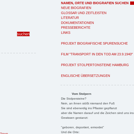
NAMEN, ORTE UND BIOGRAFIEN SUCHEN
NEUE BIOGRAFIEN
GLOSSAR UND ZEITLEISTEN
LITERATUR
DOKUMENTATIONEN
PRESSEBERICHTE
LINKS
PROJEKT BIOGRAFISCHE SPURENSUCHE
FILM "TRANSPORT IN DEN TOD AM 23.9.1940"
PROJEKT STOLPERTONSTEINE HAMBURG
ENGLISCHE ÜBERSETZUNGEN
Vom Stolpern
Die Stolpersteine?
Nein, an ihnen stößt niemand den Fuß
Sie sind ebenerdig ins Pflaster gepflanzt
aber die Namen darauf und die Zeichen sind uns ins
Gewissen gestanzt:
"geboren, deportiert, ermordet"
Und die Orte: