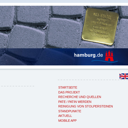
STARTSEITE
DAS PROJEKT
RECHERCHE UND QUELLEN
PATE / PATIN WERDEN
REINIGUNG VON STOLPERSTEINEN
STANDPUNKTE
AKTUELL
MOBILE APP