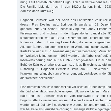
nung. Laut Adress­­buch be­­t­rieb Hugo Hirsch in der Wei­den­allee 63 
Die Fa­milie leb­te dort noch in den 1920er Jah­ren. In den 1930
Adresse dann Ruths­weg.
Dagobert Bernstein war der Sohn des Fa­brikanten Zelik (Zelka
dessen Frau Eweline, geb. Springer. Er wurde am 12. De­zem
geboren. Zur Zeit seiner Ehe­schlie­ßung mit Fanny Elfrie­de 
Fürsorgeamt und wohnte in der Eppen­­dorfer Landstraße 91
steuerkarteikarte war als Beruf "Dezernent der Hinter­blie­be­nen
finden sich aber in Hamburg keine Akten, die seine Tätigkeit bei
Altonaer Behörde belegen, wie sich im Wieder­gut­machungsverfahr
Karteikarte war er zu 70 Prozent kriegsschwerbeschädigt. Vermutlic
ten Weltkrieg teilgenommen. 1938 wurde er als "ar­beitslos" geführt
losen­versicherung sind nur bis 1922 nachgewiesen. Ob er dana
Behörde tätig oder arbeitslos war, ist unklar. Er wohnte zuletzt 
Ruthsweg 2. Dagobert Bernstein starb am 15. No­vember 
Krankenhaus Wandsbek an offener Lungentuberkulose. In der S
als "Rentner" bezeichnet.
Else Bernstein besuchte zunächst die Volksschule Rübenkamp und 
die Jüdische Mädchenschule umgeschult, wo sie bis zum März 
Kätie und Else Bernstein mussten vom Ruthsweg in Barmbek in
Bogenstraße 27 umziehen, wo sie mit einer Familie Hirschel z
wurden am 11. Juli 1942 nach Auschwitz deportiert und ermordet. Au
war bei Kätie als Berufsbezeichnung "Hausangestellte" eingetragen,