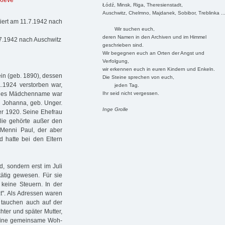
Kleve
Łódź, Minsk, Riga, Theresienstadt,
Auschwitz, Chelmno, Majdanek, Sobibor, Treblinka ..
iert am 11.7.1942 nach
Wir suchen euch,
deren Namen in den Archiven und im Himmel
7.1942 nach Auschwitz
geschrieben sind.
Wir begegnen euch an Orten der Angst und
Verfolgung,
wir erkennen euch in euren Kindern und Enkeln.
ein (geb. 1890), dessen
Die Steine sprechen von euch,
.1924 verstorben war,
jeden Tag.
Ihr seid nicht vergessen.
äties Mädchenname war
d Johanna, geb. Unger.
Inge Grolle
r 1920. Seine Ehefrau
ie gehörte außer den
Menni Paul, der aber
d hatte bei den Eltern
d, sondern erst im Juli
tätig gewesen. Für sie
e keine Steuern. In der
at". Als Adressen waren
n tauchen auch auf der
hter und später Mut­ter,
 eine ge­meinsame Woh­­