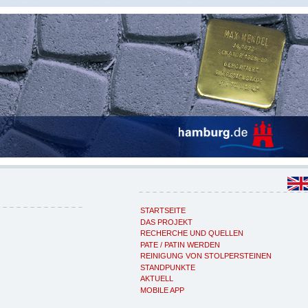
STARTSEITE
DAS PROJEKT
RECHERCHE UND QUELLEN
PATE / PATIN WERDEN
REINIGUNG VON STOLPERSTEINEN
STANDPUNKTE
AKTUELL
MOBILE APP