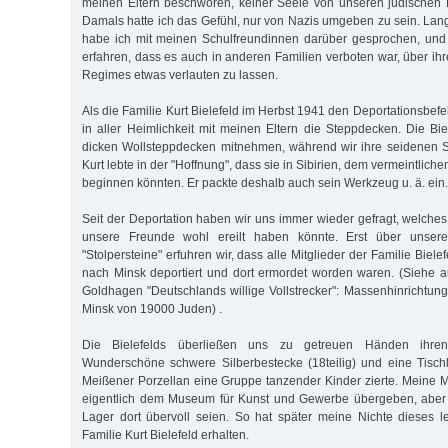
meinen Eltern beschworen, keiner Seele von unseren jüdischen 
Damals hatte ich das Gefühl, nur von Nazis umgeben zu sein. Lan
habe ich mit meinen Schulfreundinnen darüber gesprochen, und 
erfahren, dass es auch in anderen Familien verboten war, über ih
Regimes etwas verlauten zu lassen.
Als die Familie Kurt Bielefeld im Herbst 1941 den Deportationsbefeh
in aller Heimlichkeit mit meinen Eltern die Steppdecken. Die Bie
dicken Wollsteppdecken mitnehmen, während wir ihre seidenen
Kurt lebte in der "Hoffnung", dass sie in Sibirien, dem vermeintlich
beginnen könnten. Er packte deshalb auch sein Werkzeug u. ä. ein.
Seit der Deportation haben wir uns immer wieder gefragt, welches
unsere Freunde wohl ereilt haben könnte. Erst über unsere
"Stolpersteine" erfuhren wir, dass alle Mitglieder der Familie Bie
nach Minsk deportiert und dort ermordet worden waren. (Siehe 
Goldhagen "Deutschlands willige Vollstrecker": Massenhinrichtu
Minsk von 19000 Juden) .
Die Bielefelds überließen uns zu getreuen Händen ihren w
Wunderschöne schwere Silberbestecke (18teilig) und eine Tisc
Meißener Porzellan eine Gruppe tanzender Kinder zierte. Meine M
eigentlich dem Museum für Kunst und Gewerbe übergeben, aber w
Lager dort übervoll seien. So hat später meine Nichte dieses 
Familie Kurt Bielefeld erhalten.