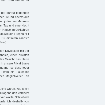
auszuwandern, hat er
der darauf folgenden
ser Freund nachts aus
ren jüdischen Männern
nen Tag und eine Nacht
ch Hause zurückkehren
 um wie die Fliegen." Er
 Du eintreten kannst!"
ront).
ben Davidstern mit der
ährlich, einen privaten
 das Gesicht des Herrn
 in unsere Privaträume
ingang, so dass jeder
ltern ein Paket mit
ch Möglichkeiten, an
suche waren. Wie leicht
lkragens den Verdacht
ken wollte. Schließlich
urde ich deshalb von