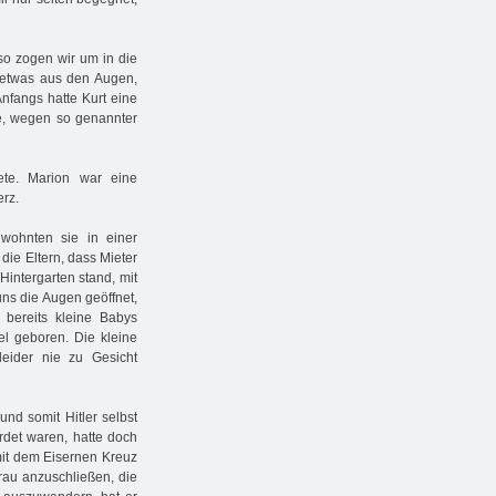
so zogen wir um in die
e etwas aus den Augen,
Anfangs hatte Kurt eine
te, wegen so genannter
ete. Marion war eine
erz.
wohnten sie in einer
die Eltern, dass Mieter
intergarten stand, mit
ns die Augen geöffnet,
ereits kleine Babys
l geboren. Die kleine
eider nie zu Gesicht
und somit Hitler selbst
hrdet waren, hatte doch
mit dem Eisernen Kreuz
rau anzuschließen, die