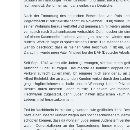
Schuten im Hamburger Hafen besaßen, und damit nach England 
nicht genutzt. Sie fühlten sich ganz einfach als Deutsche.
Nach der Ermordung des deutschen Botschafters von Rath und 
Pogromnacht ("Reichskristallnacht" im November 1938) wurde un
seiner Wohnung heraus verhaftet und gemeinsam mit vielen ande
vermutlich nach Sachsenhausen verfrachtet. Dort mussten sie ei
auf einem Kasernenhof stehend verbringen, bevor sie wieder na
durften. Wörtlich sagte er später meinen Eltern: "Die Männer fielen
war so geschockt, dass er meinen Vater beschwor: "Tritt ein, wo
Daraufhin wurde mein Vater Mitglied bei der DAF (Deutsche Arbeitsf
Seit Sept. 1941 waren alle Juden gezwungen, sichtbar einen gel
Aufschrift "Jude" zu tragen. Das machte es natürlich doppelt gef
Verkehr aufrecht zu erhalten. Ich erinnere mich sehr genau an
Alfred Bielefeld, der an wartenden Kunden vorbei durch den Laden
ging. Unglücklicherweise hatte unsere Wohnung keinen Private
Besuch durch unseren Laden musste. Er bekam von meinen E
Fischwaren zugesteckt, denn Juden hatten inzwischen kaum no
Lebensmittel heranzukommen.
Erst im Nachhinein ist mir klar geworden, wie gefährlich diese Be
hätte einer unserer Kunden wegen des hochgeschlossenem Mante
schöpfen können, dass da wohl ein Jude seinen Judenstern verstec
waren Denunziationen an der Tagesordnung. Immer wieder w