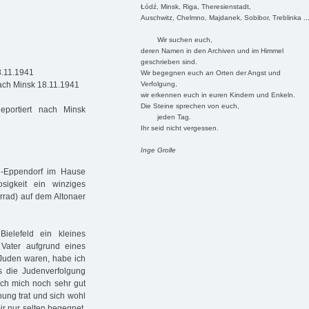
Łódź, Minsk, Riga, Theresienstadt,
Auschwitz, Chelmno, Majdanek, Sobibor, Treblinka ..
Wir suchen euch,
deren Namen in den Archiven und im Himmel
geschrieben sind.
8.11.1941
Wir begegnen euch an Orten der Angst und
Verfolgung,
nach Minsk 18.11.1941
wir erkennen euch in euren Kindern und Enkeln.
Die Steine sprechen von euch,
eportiert nach Minsk
jeden Tag.
Ihr seid nicht vergessen.
Inge Grolle
g-Eppendorf im Hause
sigkeit ein winziges
rrad) auf dem Altonaer
ielefeld ein kleines
 Vater aufgrund eines
Juden waren, habe ich
s die Judenverfolgung
ich mich noch sehr gut
nung trat und sich wohl
ir nur selten begegnet,