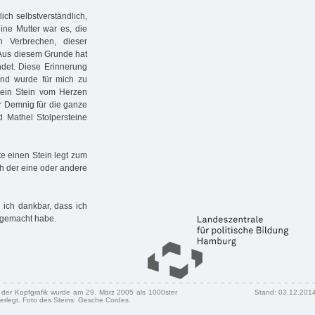
ich selbstverständlich,
ine Mutter war es, die
n Verbrechen, dieser
 Aus diesem Grunde hat
ndet. Diese Erinnerung
und wurde für mich zu
h ein Stein vom Herzen
er Demnig für die ganze
nd Mathel Stolpersteine
e einen Stein legt zum
ich der eine oder andere
 ich dankbar, dass ich
 gemacht habe.
n der Kopfgrafik wurde am 29. März 2005 als 1000ster
Stand: 03.12.201
erlegt. Foto des Steins: Gesche Cordes.