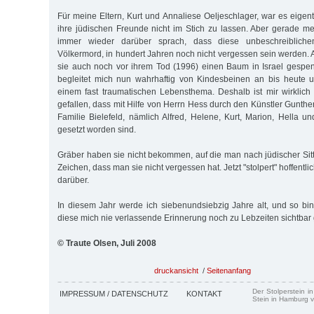
Für meine Eltern, Kurt und Annaliese Oeljeschlager, war es eigentl
ihre jüdischen Freunde nicht im Stich zu lassen. Aber gerade me
immer wieder darüber sprach, dass diese unbeschreibliche
Völkermord, in hundert Jahren noch nicht vergessen sein werden.
sie auch noch vor ihrem Tod (1996) einen Baum in Israel gespe
begleitet mich nun wahrhaftig von Kindesbeinen an bis heute 
einem fast traumatischen Lebensthema. Deshalb ist mir wirklic
gefallen, dass mit Hilfe von Herrn Hess durch den Künstler Gunth
Familie Bielefeld, nämlich Alfred, Helene, Kurt, Marion, Hella u
gesetzt worden sind.
Gräber haben sie nicht bekommen, auf die man nach jüdischer Sitt
Zeichen, dass man sie nicht vergessen hat. Jetzt "stolpert" hoffentl
darüber.
In diesem Jahr werde ich siebenundsiebzig Jahre alt, und so bin
diese mich nie verlassende Erinnerung noch zu Lebzeiten sichtbar
© Traute Olsen, Juli 2008
druckansicht
/
Seitenanfang
Der Stolperstein i
IMPRESSUM / DATENSCHUTZ
KONTAKT
Stein in Hamburg v