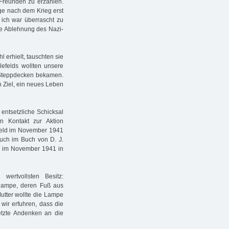
Freunden zu erzählen.
ge nach dem Krieg erst
ich war überrascht zu
re Ablehnung des Nazi-
l erhielt, tauschten sie
lefelds wollten unsere
 Steppdecken bekamen.
en Ziel, ein neues Leben
 entsetzliche Schicksal
n Kontakt zur Aktion
lefeld im November 1941
auch im Buch von D. J.
ng im November 1941 in
ertvollsten Besitz:
hlampe, deren Fuß aus
utter wollte die Lampe
ir erfuhren, dass die
letzte Andenken an die