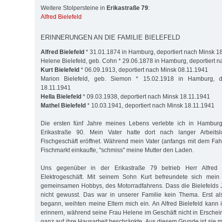
Weitere Stolpersteine in
Erikastraße 79
:
Alfred Bielefeld
ERINNERUNGEN AN DIE FAMILIE BIELEFELD
Alfred Bielefeld
* 31.01.1874 in Hamburg, deportiert nach Minsk 1
Helene Bielefeld, geb. Cohn * 29.06.1878 in Hamburg, deportiert 
Kurt Bielefeld
* 06.09.1913, deportiert nach Minsk 08.11.1941
Marion Bielefeld, geb. Siemon * 15.02.1918 in Hamburg, d
18.11.1941
Hella Bielefeld
* 09.03.1938, deportiert nach Minsk 18.11.1941
Mathel Bielefeld
* 10.03.1941, deportiert nach Minsk 18.11.1941
Die ersten fünf Jahre meines Lebens verlebte ich in Hambur
Erikastraße 90. Mein Vater hatte dort nach langer Arbeitslo
Fischgeschäft eröffnet. Während mein Vater (anfangs mit dem Fah
Fischmarkt einkaufte, "schmiss" meine Mutter den Laden.
Uns gegenüber in der Erikastraße 79 betrieb Herr Alfred B
Elektrogeschäft. Mit seinem Sohn Kurt befreundete sich mein
gemeinsamen Hobbys, des Motorradfahrens. Dass die Bielefelds 
nicht gewusst. Das war in unserer Familie kein Thema. Erst al
begann, weihten meine Eltern mich ein. An Alfred Bielefeld kann 
erinnern, während seine Frau Helene im Geschäft nicht in Erschei
ganz auf ihre Hausarbeit beschränkte. Aus diesem Grunde ist sie m