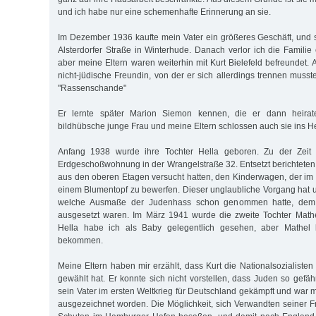
und ich habe nur eine schemenhafte Erinnerung an sie.
Im Dezember 1936 kaufte mein Vater ein größeres Geschäft, und 
Alsterdorfer Straße in Winterhude. Danach verlor ich die Famili
aber meine Eltern waren weiterhin mit Kurt Bielefeld befreundet. 
nicht-jüdische Freundin, von der er sich allerdings trennen muss
"Rassenschande"
Er lernte später Marion Siemon kennen, die er dann heirat
bildhübsche junge Frau und meine Eltern schlossen auch sie ins H
Anfang 1938 wurde ihre Tochter Hella geboren. Zu der Zeit 
Erdgeschoßwohnung in der Wrangelstraße 32. Entsetzt berichteten 
aus den oberen Etagen versucht hatten, den Kinderwagen, der im H
einem Blumentopf zu bewerfen. Dieser unglaubliche Vorgang hat u
welche Ausmaße der Judenhass schon genommen hatte, dem b
ausgesetzt waren. Im März 1941 wurde die zweite Tochter Mathe
Hella habe ich als Baby gelegentlich gesehen, aber Mathel l
bekommen.
Meine Eltern haben mir erzählt, dass Kurt die Nationalsozialisten 
gewählt hat. Er konnte sich nicht vorstellen, dass Juden so gefä
sein Vater im ersten Weltkrieg für Deutschland gekämpft und war 
ausgezeichnet worden. Die Möglichkeit, sich Verwandten seiner F