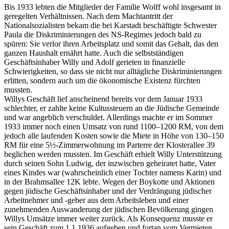
Bis 1933 lebten die Mitglieder der Familie Wolff wohl insgesamt in
geregelten Verhältnissen. Nach dem Machtantritt der
Nationalsozialisten bekam die bei Karstadt beschäftigte Schwester
Paula die Diskriminierungen des NS-Regimes jedoch bald zu
spüren: Sie verlor ihren Arbeitsplatz und somit das Gehalt, das den
ganzen Haushalt ernährt hatte. Auch die selbstständigen
Geschäftsinhaber Willy und Adolf gerieten in finanzielle
Schwierigkeiten, so dass sie nicht nur alltägliche Diskriminierungen
erlitten, sondern auch um die ökonomische Existenz fürchten
mussten.
Willys Geschäft lief anscheinend bereits vor dem Januar 1933
schlechter, er zahlte keine Kultussteuern an die Jüdische Gemeinde
und war angeblich verschuldet. Allerdings machte er im Sommer
1933 immer noch einen Umsatz von rund 1100–1200 RM, von dem
jedoch alle laufenden Kosten sowie die Miete in Höhe von 130–150
RM für eine 5½-Zimmerwohnung im Parterre der Klosterallee 39
beglichen werden mussten. Im Geschäft erhielt Willy Unterstützung
durch seinen Sohn Ludwig, der inzwischen geheiratet hatte, Vater
eines Kindes war (wahrscheinlich einer Tochter namens Karin) und
in der Brahmsallee 12K lebte. Wegen der Boykotte und Aktionen
gegen jüdische Geschäftsinhaber und der Verdrängung jüdischer
Arbeitnehmer und -geber aus dem Arbeitsleben und einer
zunehmenden Auswanderung der jüdischen Bevölkerung gingen
Willys Umsätze immer weiter zurück. Als Konsequenz musste er
sein Geschäft zum 1.1.1936 aufgeben und fortan vom Vermieten