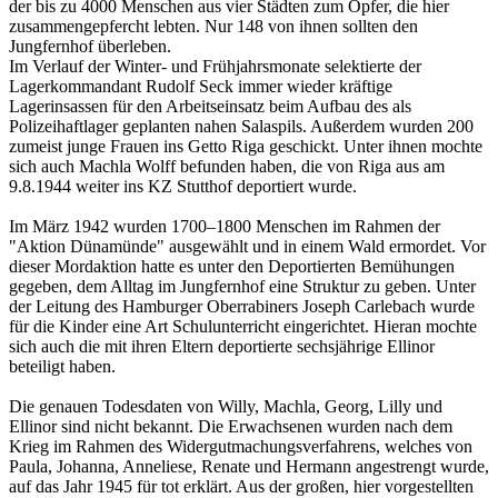
der bis zu 4000 Menschen aus vier Städten zum Opfer, die hier
zusammengepfercht lebten. Nur 148 von ihnen sollten den
Jungfernhof überleben.
Im Verlauf der Winter- und Frühjahrsmonate selektierte der
Lagerkommandant Rudolf Seck immer wieder kräftige
Lagerinsassen für den Arbeitseinsatz beim Aufbau des als
Polizeihaftlager geplanten nahen Salaspils. Außerdem wurden 200
zumeist junge Frauen ins Getto Riga geschickt. Unter ihnen mochte
sich auch Machla Wolff befunden haben, die von Riga aus am
9.8.1944 weiter ins KZ Stutthof deportiert wurde.
Im März 1942 wurden 1700–1800 Menschen im Rahmen der
"Aktion Dünamünde" ausgewählt und in einem Wald ermordet. Vor
dieser Mordaktion hatte es unter den Deportierten Bemühungen
gegeben, dem Alltag im Jungfernhof eine Struktur zu geben. Unter
der Leitung des Hamburger Oberrabiners Joseph Carlebach wurde
für die Kinder eine Art Schulunterricht eingerichtet. Hieran mochte
sich auch die mit ihren Eltern deportierte sechsjährige Ellinor
beteiligt haben.
Die genauen Todesdaten von Willy, Machla, Georg, Lilly und
Ellinor sind nicht bekannt. Die Erwachsenen wurden nach dem
Krieg im Rahmen des Widergutmachungsverfahrens, welches von
Paula, Johanna, Anneliese, Renate und Hermann angestrengt wurde,
auf das Jahr 1945 für tot erklärt. Aus der großen, hier vorgestellten