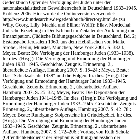
Gedenkbuch Opfer der Verfolgung der Juden unter der
nationalsozialistischen Gewaltherrschaft in Deutschland 1933–1945.
Koblenz 2006. Hier wurde die Onlineversion verwendet:
http://www.bundesarchiv.de/gedenkbuch/directory.html.de (zu
Willy, Georg, Lilly, Machla und Ellinor Wolff); Eliav, Mordechai:
Jüdische Erziehung in Deutschland im Zeitalter der Aufklärung und
Emanzipation. (Jüdische Bildungsgeschichte in Deutschland, Bd. 2)
Erstausgabe Jerusalem 1960, aus dem Hebräischen von Maike
Strobel, Berlin, Münster, München, New York 2001. S. 382 f.;
Meyer, Beate: Die Verfolgung der Hamburger Juden (1933–1938).
In: dies. (Hrsg.): Die Verfolgung und Ermordung der Hamburger
Juden 1933–1945. Geschichte. Zeugnis. Erinnerung. 2.,
überarbeitete Auflage, Hamburg 2007. S. 15–24.; Meyer, Beate:
Das "Schicksalsjahr 1938" und die Folgen. In: dies. (Hrsg): Die
Verfolgung und Ermordung der Hamburger Juden 1933–1945.
Geschichte. Zeugnis. Erinnerung. 2., überarbeitete Auflage,
Hamburg 2007. S. 25–32.; Meyer, Beate: Die Deportation der
Hamburger Juden 1941–1945. In: dies. (Hrsg.): Die Verfolgung und
Ermordung der Hamburger Juden 1933–1945. Geschichte. Zeugnis.
Erinnerung. 2., überarbeitete Auflage, Hamburg 2007. S. 42–78.;
Meyer, Beate: Rundgang: Stolpersteine im Grindelgebiet. In: dies.
(Hrsg.): Die Verfolgung und Ermordung der Hamburger Juden
1933–1945. Geschichte. Zeugnis. Erinnerung. 2., überarbeitete
Auflage, Hamburg 2007. S. 172–206.; Vortrag von Ruth Scholz
(Öffentlichkeitsdienst der Stephanus-Stiftung) anlässlich der