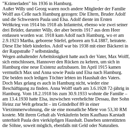
"Krämerladen" bis 1936 in Hamburg.
Außer Willy und Georg waren noch andere Mitglieder der Familie
Wolff aus Celle nach Hamburg gezogen: Die Eltern, Bruder Adolf
und die Schwestern Paula und Elsa. Adolf diente im Ersten
Weltkrieg von 1914 bis 1918 als Infanterist, ebenso wie zwei seiner
drei Brüder, darunter Willy, der aber bereits 1917 aus dem Heer
entlassen worden war. 1918 kam Adolf nach Hamburg, wo er am
2.9.1923 Martha, geborene Stiefel, geboren am 9.4.1887, heiratete.
Diese Ehe blieb kinderlos. Adolf war bis 1938 mit einer Bäckerei in
der Rappstraße 7 selbstständig.
Wegen anhaltender Arbeitslosigkeit hatte auch der Vater, Max Wolff,
sich entschlossen, Hannover den Rücken zu kehren, um sich in
Hamburg eine neue Existenz aufzubauen. Im April 1915 kamen
vermutlich Max und Anna sowie Paula und Elsa nach Hamburg.
Die beiden noch ledigen Töchter lebten im Haushalt des Vaters.
Doch Max gelang es auch in Hamburg nicht, wieder eine
Beschäftigung zu finden. Anna Wolff starb am 3.6.1928 72-jährig in
Hamburg. Vom 18.2.1918 bis zum 30.9.1933 wohnte die Familie –
am 13.4.1930 hatte Elsa, inzwischen verehelichte Dessau, ihre Sohn
Heinz zur Welt gebracht – im Grindelhof 89 in einer
Vierzimmerwohnung, die sie eine monatliche Miete von 53,30 RM
kostete. Mit ihrem Gehalt als Verkäuferin beim Kaufhaus Karstadt
unterhielt Paula den vierköpfigen Haushalt. Daneben unterstützten
die Söhne, soweit möglich, ebenfalls mit Geld oder Naturalien.