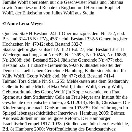
Familie Wolff überlebten nur die Geschwister Paula und Johanna
sowie Anneliese und Renate in England und Hermann Raphael
Wolff, der Enkelsohn von Julius Wolff aus Stettin.
© Anne Lena Meyer
Quellen: StaHH Bestand 241-1 Oberfinanzpräsident Nr. 722; ebd.
Bestand 314-15 Nr. FVg 4581; ebd. Bestand 332-5 Generalregister
Hochzeiten Nr. 47042; ebd. Bestand 332-7
Staatsangehörigkeitsaufsicht A III 21 Bd. 27; ebd. Bestand 351-11
Wiedergutmachungsamt Nr. 639, Nr. 13693, Nr. 10245, Nr. 16886,
Nr. 23838; ebd. Bestand 522-1 Jüdische Gemeinde Nr. 477; ebd.
Bestand 522-1 Jüdische Gemeinde, 992b Kultussteuerkartei der
Deutsch-Israelitischen Gemeinde Hamburg, Kultussteuerkarten für
Willy Wolff, Georg Wolff; ebd. Nr. 477; ebd. Bestand 741-4
Talmud-Tora-Schule Nr. Sa 1255; Meldekarten aus dem Stadtarchiv
Celle für Familie Michael Max Wolff, Julius Wolff, Georg Wolff,
Geburtsurkunde des Georg Wolff (In Kopie versendet von Frau
Sperac aus dem Stadtarchiv Celle an Frau Meyer ans Institut für die
Geschichte der deutschen Juden, 28.11.2013); Berth, Christiane: Die
Kindertransporte nach Großbritannien 1938/39. Exilerfahrungen im
Spiegel lebensgeschichtlicher Interviews. Hamburg 2005; Brämer,
Andreas: Judentum und religiöse Reform. Der Hamburger
Israelitische Tempel 1817–1938. (Studien zur Jüdischen Geschichte,
Bd. 8) Hamburg 2000; Veröffentlichung des Bundesarchives: