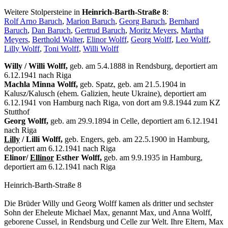
Weitere Stolpersteine in
Heinrich-Barth-Straße 8
:
Rolf Arno Baruch
,
Marion Baruch
,
Georg Baruch
,
Bernhard
Baruch
,
Dan Baruch
,
Gertrud Baruch
,
Moritz Meyers
,
Martha
Meyers
,
Berthold Walter
,
Elinor Wolff
,
Georg Wolff
,
Leo Wolff
,
Lilly Wolff
,
Toni Wolff
,
Willi Wolff
Willy / Willi Wolff,
geb. am 5.4.1888 in Rendsburg, deportiert am
6.12.1941 nach Riga
Machla Minna Wolff,
geb. Spatz, geb. am 21.5.1904 in
Kalusz/Kalusch (ehem. Galizien, heute Ukraine), deportiert am
6.12.1941 von Hamburg nach Riga, von dort am 9.8.1944 zum KZ
Stutthof
Georg Wolff,
geb. am 29.9.1894 in Celle, deportiert am 6.12.1941
nach Riga
Lilly
/ Lilli Wolff,
geb. Engers, geb. am 22.5.1900 in Hamburg,
deportiert am 6.12.1941 nach Riga
Elinor/
Ellinor
Esther Wolff,
geb. am 9.9.1935 in Hamburg,
deportiert am 6.12.1941 nach Riga
Heinrich-Barth-Straße 8
Die Brüder Willy und Georg Wolff kamen als dritter und sechster
Sohn der Eheleute Michael Max, genannt Max, und Anna Wolff,
geborene Cussel, in Rendsburg und Celle zur Welt. Ihre Eltern, Max