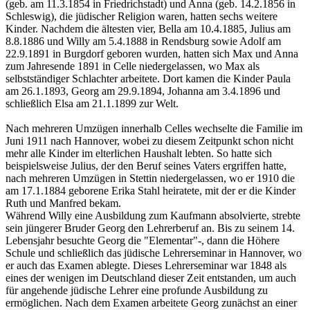
(geb. am 11.3.1854 in Friedrichstadt) und Anna (geb. 14.2.1856 in
Schleswig), die jüdischer Religion waren, hatten sechs weitere
Kinder. Nachdem die ältesten vier, Bella am 10.4.1885, Julius am
8.8.1886 und Willy am 5.4.1888 in Rendsburg sowie Adolf am
22.9.1891 in Burgdorf geboren wurden, hatten sich Max und Anna
zum Jahresende 1891 in Celle niedergelassen, wo Max als
selbstständiger Schlachter arbeitete. Dort kamen die Kinder Paula
am 26.1.1893, Georg am 29.9.1894, Johanna am 3.4.1896 und
schließlich Elsa am 21.1.1899 zur Welt.
Nach mehreren Umzügen innerhalb Celles wechselte die Familie im
Juni 1911 nach Hannover, wobei zu diesem Zeitpunkt schon nicht
mehr alle Kinder im elterlichen Haushalt lebten. So hatte sich
beispielsweise Julius, der den Beruf seines Vaters ergriffen hatte,
nach mehreren Umzügen in Stettin niedergelassen, wo er 1910 die
am 17.1.1884 geborene Erika Stahl heiratete, mit der er die Kinder
Ruth und Manfred bekam.
Während Willy eine Ausbildung zum Kaufmann absolvierte, strebte
sein jüngerer Bruder Georg den Lehrerberuf an. Bis zu seinem 14.
Lebensjahr besuchte Georg die "Elementar"-, dann die Höhere
Schule und schließlich das jüdische Lehrerseminar in Hannover, wo
er auch das Examen ablegte. Dieses Lehrerseminar war 1848 als
eines der wenigen im Deutschland dieser Zeit entstanden, um auch
für angehende jüdische Lehrer eine profunde Ausbildung zu
ermöglichen. Nach dem Examen arbeitete Georg zunächst an einer