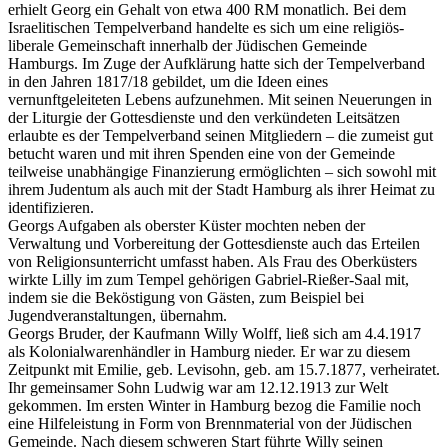
erhielt Georg ein Gehalt von etwa 400 RM monatlich. Bei dem
Israelitischen Tempelverband handelte es sich um eine religiös-
liberale Gemeinschaft innerhalb der Jüdischen Gemeinde
Hamburgs. Im Zuge der Aufklärung hatte sich der Tempelverband
in den Jahren 1817/18 gebildet, um die Ideen eines
vernunftgeleiteten Lebens aufzunehmen. Mit seinen Neuerungen in
der Liturgie der Gottesdienste und den verkündeten Leitsätzen
erlaubte es der Tempelverband seinen Mitgliedern – die zumeist gut
betucht waren und mit ihren Spenden eine von der Gemeinde
teilweise unabhängige Finanzierung ermöglichten – sich sowohl mit
ihrem Judentum als auch mit der Stadt Hamburg als ihrer Heimat zu
identifizieren.
Georgs Aufgaben als oberster Küster mochten neben der
Verwaltung und Vorbereitung der Gottesdienste auch das Erteilen
von Religionsunterricht umfasst haben. Als Frau des Oberküsters
wirkte Lilly im zum Tempel gehörigen Gabriel-Rießer-Saal mit,
indem sie die Beköstigung von Gästen, zum Beispiel bei
Jugendveranstaltungen, übernahm.
Georgs Bruder, der Kaufmann Willy Wolff, ließ sich am 4.4.1917
als Kolonialwarenhändler in Hamburg nieder. Er war zu diesem
Zeitpunkt mit Emilie, geb. Levisohn, geb. am 15.7.1877, verheiratet.
Ihr gemeinsamer Sohn Ludwig war am 12.12.1913 zur Welt
gekommen. Im ersten Winter in Hamburg bezog die Familie noch
eine Hilfeleistung in Form von Brennmaterial von der Jüdischen
Gemeinde. Nach diesem schweren Start führte Willy seinen