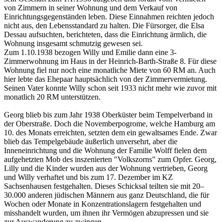
von Zimmern in seiner Wohnung und dem Verkauf von
Einrichtungsgegenständen leben. Diese Einnahmen reichten jedoch
nicht aus, den Lebensstandard zu halten. Die Fürsorger, die Elsa
Dessau aufsuchten, berichteten, dass die Einrichtung ärmlich, die
Wohnung insgesamt schmutzig gewesen sei.
Zum 1.10.1938 bezogen Willy und Emilie dann eine 3-
Zimmerwohnung im Haus in der Heinrich-Barth-Straße 8. Für diese
Wohnung fiel nur noch eine monatliche Miete von 60 RM an. Auch
hier lebte das Ehepaar hauptsächlich von der Zimmervermietung.
Seinen Vater konnte Willy schon seit 1933 nicht mehr wie zuvor mit
monatlich 20 RM unterstützen.
Georg blieb bis zum Jahr 1938 Oberküster beim Tempelverband in
der Oberstraße. Doch die Novemberpogrome, welche Hamburg am
10. des Monats erreichten, setzten dem ein gewaltsames Ende. Zwar
blieb das Tempelgebäude äußerlich unversehrt, aber die
Inneneinrichtung und die Wohnung der Familie Wolff fielen dem
aufgehetzten Mob des inszenierten "Volkszorns" zum Opfer. Georg,
Lilly und die Kinder wurden aus der Wohnung vertrieben, Georg
und Willy verhaftet und bis zum 17. Dezember im KZ
Sachsenhausen festgehalten. Dieses Schicksal teilten sie mit 20–
30.000 anderen jüdischen Männern aus ganz Deutschland, die für
Wochen oder Monate in Konzentrationslagern festgehalten und
misshandelt wurden, um ihnen ihr Vermögen abzupressen und sie
zur Auswanderung zu zwingen.