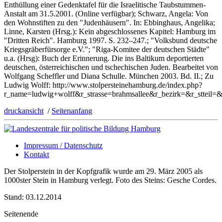
Enthüllung einer Gedenktafel für die Israelitische Taubstummen-
Anstalt am 31.5.2001. (Online verfügbar); Schwarz, Angela: Von
den Wohnstiften zu den "Judenhäusern". In: Ebbinghaus, Angelika;
Linne, Karsten (Hrsg.): Kein abgeschlossenes Kapitel: Hamburg im
"Dritten Reich". Hamburg 1997. S. 232–247.; "Volksbund deutsche
Kriegsgräberfürsorge e.V."; "Riga-Komitee der deutschen Städte"
u.a. (Hrsg): Buch der Erinnerung. Die ins Baltikum deportierten
deutschen, österreichischen und tschechischen Juden. Bearbeitet von
Wolfgang Scheffler und Diana Schulle. München 2003. Bd. II.; Zu
Ludwig Wolff: http://www.stolpersteinehamburg.de/index.php?
r_name=ludwig+wolff&r_strasse=brahmsallee&r_bezirk=&r_sttei
druckansicht
/
Seitenanfang
Impressum / Datenschutz
Kontakt
Der Stolperstein in der Kopfgrafik wurde am 29. März 2005 als
1000ster Stein in Hamburg verlegt. Foto des Steins: Gesche Cordes.
Stand: 03.12.2014
Seitenende