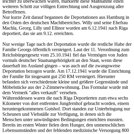
leichter zu überwachen waren, markierte diese Maßnahme einen
weiteren Schritt zur völligen Entrechtung und Ausgrenzung aller
Betroffenen.
Nur kurze Zeit darauf begannen die Deportationen aus Hamburg in
den Osten des deutschen Machtbereiches. Willy und seine Ehefrau
Machla, Georg, Lilly und Ellinor wurden am 6.12.1941 nach Riga
deportiert, das sie am 9.12. erreichten.
Nur wenige Tage nach der Deportation wurde die restliche Habe der
Familie Georgs öffentlich versteigert. Laut der 11. Verordnung zum
Reichsbürgergesetz vom 25.10.1941 fiel das Vermögen von Juden
vormals deutscher Staatsangehörigkeit an den Staat, wenn diese
dauerhaft ins Ausland gingen – was auch auf die zwangsweise
Deportation bezogen wurde. Am 17.12.1941 wurde die Einrichtung
der Familie für insgesamt gut 250 RM versteigert. Hierunter
befanden sich verschiedenste kleine und größere Gegenstände und
Möbelstücke aus der 2-Zimmerwohnung. Das Formular wurde mit
dem Vermerk "alles verkauft" versehen.
Währenddessen waren die nach Riga Deportierten zum etwa sechs
Kilometer von dort entfernten Jungfernhof gebracht worden, einem
heruntergekommenen Gutshof. Dort standen zur Unterbringung nur
Scheunen und Viehställe zur Verfügung, in denen sich die
Menschen unter unwürdigsten Bedingungen einrichten mussten.
Bereits im ersten Winter fielen dem Hunger, den unmenschlichen
Lebensumständen und der fehlenden medizinische Versorgung 800