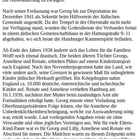
Nach seiner Freilassung war Georg bis zur Deportation im
Dezember 1941 als Sekretär beim Hilfsverein der Jüdischen
Gemeinde angestellt. Da der Tempel in der Oberstraße nicht mehr
zur Verfügung stand, wurden die Gottesdienste des Verbandes fortan
in einem jüdischen Gemeinschaftshaus in der Hartungstraße 9–11
abgehalten, wo sich heute die Hamburger Kammerspiele befinden.
Ab Ende des Jahres 1938 änderte sich das Leben für die Familien
Wolff noch einmal drastisch. Die beiden älteren Töchter Georgs,
Anneliese und Renate, erhielten Plätze auf einem Kindertransport
nach England. Nach den Novemberpogromen hatte das Land, wie
viele andere auch, seine Grenzen in gewissem Maß für unbegleitete
Kinder jüdischer Herkunft geöffnet. Bis Kriegsbeginn nahm
England ca. 10.000 deutsche, österreichische und tschechische
Kinder auf. Renate und Anneliese verließen Hamburg am
16.1.1939, nachdem ihre Mutter beim zuständigen Amt alle
Formalitäten erledigt hatte. Georg musste einer Vorladung zum
Oberfinanzpräsidenten Folge leisten, ehe für Anneliese die
Unbedenklichkeitsbescheinigung, welche zur Auswanderung nötig
war, erteilt wurde. Laut vorliegenden Angaben reiste sie ohne
Verwandte und ohne jegliches Vermögen aus. Wie für viele Eltern-
Kind-Paare war es für Georg und Lilly, Anneliese und Renate ein
Abschied für immer. Die Mädchen waren zu diesem Zeitpunkt zehn