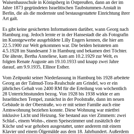
Waisenhausschule in Königsberg in Ostpreußen, dann an der im
Jahre 1873 gegründeten Israelitischen Taubstummen-Anstalt in
Berlin, die als die modernste und bestausgestattete Einrichtung ihrer
Art galt.
Es gibt keine gesicherten Informationen darüber, wann Georg nach
Hamburg zog. Jedoch lernte er in der Hansestadt die als Fotografin
im Kunstgewerbe ausgebildete Lilly Engers kennen, die hier am
22.5.1900 zur Welt gekommen war. Die beiden heirateten am
4.5.1928 im Standesamt 3 in Hamburg und bekamen drei Töchter.
Die älteste, Bertha Anneliese, kam am 10.2.1929 zur Welt, es
folgten Renate Auguste am 19.10.1933 und knapp zwei Jahre
darauf, am 9.9.1935, Ellinor Esther.
Vom Zeitpunkt seiner Niederlassung in Hamburg bis 1928 arbeitete
Georg an der Talmud-Tora-Realschule am Grindel, wo er ein
jährliches Gehalt von 2400 RM für die Erteilung von wöchentlich
28 Unterrichtsstunden bezog. Von 1928 bis 1938 wirkte er am
Israelitischen Tempel, zunächst in der Poolstraße, dann im neuen
Gebäude in der Oberstraße, wo er mit seiner Familie auch eine
Amtswohnung beziehen konnte. Diese Wohnung war mietfrei
inklusive Licht und Heizung. Sie bestand aus vier Zimmern: zwei
Schlaf-, einem Wohn-, einem Speisezimmer und zusätzlich der
Küche und war gehoben ausgestattet, unter anderem mit einem
Klavier und einem Ölgemälde aus dem 18. Jahrhundert. Außerdem