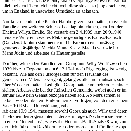
und sechs Jahre alt. Die kleine, knapp vierjährige Schwester Ellinor
blieb bei den Eltern, vielleicht, weil diese sie als zu jung erachteten,
um in England in ungewisse Umstände zu gelangen.
Nur kurz nachdem die Kinder Hamburg verlassen hatten, musste die
Familie einen weiteren Schicksalsschlag hinnehmen, den Tod der
Ehefrau Willys, Emilie. Sie verstarb am 2.4.1939. Am 20.9.1940
heiratete Willy ein zweites Mal, die gebürtig aus Kalusz/Kalusch
(Galizien/Ukraine) stammende und in Bremerhaven ansässig
gewesene 36-jährige Machla Minna Spatz. Machla war wie ihr
Mann Jüdin und arbeitete als Hausangestellte.
Darüber, wie es den Familien von Georg und Willy Wolff zwischen
1939 bis zur Deportation am 6.12.1941 nach Riga erging, ist wenig
bekannt. Wie aus den Fürsorgeakten für den Haushalt des
gemeinsamen Vaters hervorgeht, gelang es allen nur mühsam, sich
über Wasser zu halten. Lediglich Georg hatte eine mehr oder minder
sichere Arbeitsstelle bei der Jüdischen Gemeinde, wobei auch er im
Januar 1939 kein Gehalt bezogen haben soll. Ab März schien er
jedoch wieder über ein Einkommen zu verfügen, von dem er seinem
Vater 10 RM als Unterstützung gab.
Ab dem 19.9.1941 mussten sowohl Georg als auch Willy und deren
Ehefrauen den sogenannten Judenstern tragen. Nachdem sie bereits
in einem "Judenhaus", wie es die Heinrich-Barth-Straße 8 war, von
der nichtjüdischen Bevölkerung isoliert worden und für die Gestapo