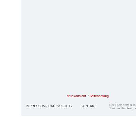
druckansicht
/
Seitenanfang
Der Stolperstein i
IMPRESSUM / DATENSCHUTZ
KONTAKT
Stein in Hamburg v