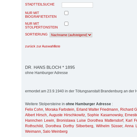
STADTTEILSUCHE
NUR MIT
BIOGRAFIETEXTEN
NUR MIT
STOLPERTONSTEIN
SORTIERUNG
zurück zur Auswahlliste
DR. HANS BLOCH * 1895
ohne Hamburger Adresse
ermordet am 23.9.1940 in der Tötungsanstalt Brandenburg an der 
Weitere Stolpersteine in
ohne Hamburger Adresse
:
Felix Cohn
,
Moraka Farbstein
,
Erland Walter Friedmann
,
Richard G
Albert Hirsch
,
Auguste Hirschkowitz
,
Sophie Kasarnowsky
,
Ernest
Hannchen Lewin
,
Bronislawa Luise Dorothea Mattersdorf
,
Karl F
Rothschild
,
Dorothea Dorthy Silberberg
,
Wilhelm Süsser
,
Anna L
Weimann
,
Salo Weinberg