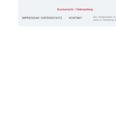
druckansicht
/
Seitenanfang
Der Stolperstein i
IMPRESSUM / DATENSCHUTZ
KONTAKT
Stein in Hamburg v