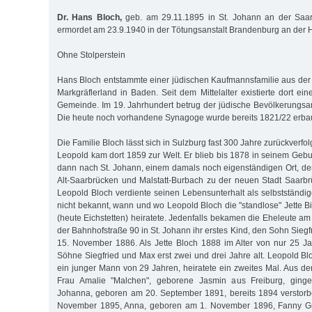
Dr. Hans Bloch,
geb. am 29.11.1895 in St. Johann an der Saar
ermordet am 23.9.1940 in der Tötungsanstalt Brandenburg an der 
Ohne Stolperstein
Hans Bloch entstammte einer jüdischen Kaufmannsfamilie aus der 
Markgräflerland in Baden. Seit dem Mittelalter existierte dort e
Gemeinde. Im 19. Jahrhundert betrug der jüdische Bevölkerungsant
Die heute noch vorhandene Synagoge wurde bereits 1821/22 erbau
Die Familie Bloch lässt sich in Sulzburg fast 300 Jahre zurückverfo
Leopold kam dort 1859 zur Welt. Er blieb bis 1878 in seinem Gebu
dann nach St. Johann, einem damals noch eigenständigen Ort, de
Alt-Saarbrücken und Malstatt-Burbach zu der neuen Stadt Saarbr
Leopold Bloch verdiente seinen Lebensunterhalt als selbstständig
nicht bekannt, wann und wo Leopold Bloch die "standlose" Jette B
(heute Eichstetten) heiratete. Jedenfalls bekamen die Eheleute a
der Bahnhofstraße 90 in St. Johann ihr erstes Kind, den Sohn Siegf
15. November 1886. Als Jette Bloch 1888 im Alter von nur 25 Ja
Söhne Siegfried und Max erst zwei und drei Jahre alt. Leopold B
ein junger Mann von 29 Jahren, heiratete ein zweites Mal. Aus de
Frau Amalie "Malchen", geborene Jasmin aus Freiburg, gingen
Johanna, geboren am 20. September 1891, bereits 1894 verstorb
November 1895, Anna, geboren am 1. November 1896, Fanny Gr