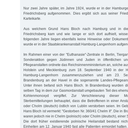
Nur zwei Jahre später, im Jahre 1924, wurde er in der Hamburge
Friedrichsberg aufgenommen. Dies ergibt sich aus seiner Fried
Karteikarte.
Aus welchem Grund Hans Bloch nach Hamburg und in die S
Friedrichsberg kam und wie lange er sich dort aufhielt, wisse
folgenden Jahre liegen ebenfalls keine Hinweise oder Dokument
wurde er in der Staatskrankenanstalt Hamburg-Langenhorn aufg
Im Rahmen einer von der "Euthanasie"-Zentrale in Berlin, Tiergar
Sonderaktion gegen Jüdinnen und Juden in öffentlichen un
Pflegeanstalten ordnete das Reichsinnenministerium an, solche a
Holstein und Mecklenburg zum 18. September 1940 in der Hei
Hamburg-Langenhorn zusammenzuziehen und am 23. Se
Brandenburg an der Havel in die sogenannte Landes-Pflegeansta
Unter ihnen befand sich Hans Bloch. In Brandenburg wurden 
selben Tag in dem zur Gasmordanstalt umgebauten Teil des ehem
Kohlenmonoxyd vergiftet. Zur Verschleierung dieser M
Sterbemitteilungen behauptet, dass die Betroffenen in einer Anst
oder Cholm (deutsch) östlich von Lublin verstorben seien. Im Geb
Hans Bloch ist vermerkt: "Gestorben Nr. 360/41 Chelm II". Die in
waren jedoch nie in Chelm (polnisch) oder Cholm (deutsch), einer St
Die dort früher existierende polnische Heilanstalt bestand ni
Einheiten am 12. Januar 1940 fast alle Patienten ermordet hatten