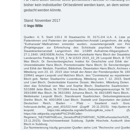
bisher kein individueller Ort bestimmt werden kann, an dem seiner
gedacht werden könnte.
Stand: November 2017
© Ingo Wille
Quellen: 4; 5; StaH 133-1 III Staatsarchiv III, 3171-2/4 U.A. 4, Liste ps
Patientinnen und Patienten der psychiatrischen Anstalt Langenhorn, die aufgr
"Euthanasie"-Maßnahmen ermordet wurden, zusammengestellt von P
(Projektgruppe zur Erforschung des Schicksals psychisch Kranker 
Staatskrankenanstalt Langenhorn Abl. 1/1995 Aufnahme-/Abgangsbuc
27.1.1940; UKE/IGEM, Archiv, Patienten-Karteikarte Hans Bloch der Staatskran
Landesarchiv Freiburg, B 725_1 Nr 11523 2015_10_26 Leopold Bloch, B 7
Max Bloch; Dr. Senckenbergisches Institut für Geschichte und Ethik der Me
Universitätsakte Hans Bloch, Promotionsakte Hans Bloch; Dr. Senckenbergisch
und Ethik der Medizin, Frankfurt, Bibliothek, Dissertation Hans Bloch, Archive
Mitteilung vom 23. 10. 2015 über Inhalt der Akten der Fremdenpolizei Nr. 1
229941 wegen Leopold und Malchen Bloch, des "Commisariat au repatrieme
Bloch geb. Netter; Stadtarchiv Luxemburg, Mitteilung vom 7. 12. 2015, Ste
und Lisel Bloch; Gedenkstätte Kazerne Dossin, Mechelen, Mitteilung Dorie
über das Schicksal von Max und Sophie Bloch; Stadtarchiv Saarbrücken S
52/1888 Jette Bloch, Nr. 57/1894 Anna Bloch, Geburtsregisterauszüge Nr. 507
393/1886 Max Bloch, Nr. 362/1891 Johanna Bloch, Nr. 492/1895 Hans Bloch, 
Meldekartei Leopold Bloch; Standesamt Saarbrücken, Geburtsregisterau
Grethe Bloch, Nr. 400/1906 Lisel Bloch; Statistik und Deportation der jüd
Deutschen Reich, Baden – Pfalz – Saarland nach Gurs, http:
holocaust.de/list_ger_swd_401022.html (Zugriff 20.11.2015); http://juden-in
leopold; https://de.wikipedia.org/wiki/Sulzburg#cite_note-5 
https://de.wikipedia.org/wiki/F%C3%BCsilier-
Regiment_%E2%80%9Evon_Gersdorff%E2%80%9C_%28Kurhessische
23.11.2015); Geschichtswerkstatt Sulzburg, Sybille Höschele, Auskunft ü
Bloch in Sulzburg.
Zur Nummerierung häufig genutzter Quellen siehe Link "Recherche und Quelle