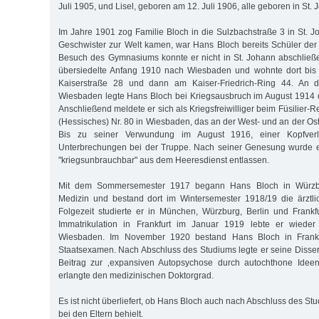
Juli 1905, und Lisel, geboren am 12. Juli 1906, alle geboren in St. 
Im Jahre 1901 zog Familie Bloch in die Sulzbachstraße 3 in St. J
Geschwister zur Welt kamen, war Hans Bloch bereits Schüler de
Besuch des Gymnasiums konnte er nicht in St. Johann abschließ
übersiedelte Anfang 1910 nach Wiesbaden und wohnte dort bis 
Kaiserstraße 28 und dann am Kaiser-Friedrich-Ring 44. An d
Wiesbaden legte Hans Bloch bei Kriegsausbruch im August 1914 d
Anschließend meldete er sich als Kriegsfreiwilliger beim Füsilier-R
(Hessisches) Nr. 80 in Wiesbaden, das an der West- und an der Ost
Bis zu seiner Verwundung im August 1916, einer Kopfverle
Unterbrechungen bei der Truppe. Nach seiner Genesung wurde e
"kriegsunbrauchbar" aus dem Heeresdienst entlassen.
Mit dem Sommersemester 1917 begann Hans Bloch in Würzb
Medizin und bestand dort im Wintersemester 1918/19 die ärztli
Folgezeit studierte er in München, Würzburg, Berlin und Frankf
Immatrikulation in Frankfurt im Januar 1919 lebte er wieder
Wiesbaden. Im November 1920 bestand Hans Bloch in Frankf
Staatsexamen. Nach Abschluss des Studiums legte er seine Disse
Beitrag zur ‚expansiven Autopsychose durch autochthone Ideen
erlangte den medizinischen Doktorgrad.
Es ist nicht überliefert, ob Hans Bloch auch nach Abschluss des S
bei den Eltern behielt.