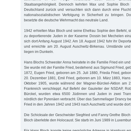
Staatsangehörigkeit. Dennoch kehrten Max und Sophie Bloc
Deutschland zurück und versuchten sich dann durch eine Flucht
nationalsozialistischen Verfolgung in Sicherheit zu bringen.
besetzte die deutsche Wehrmacht das neutrale Land.
1942 erhielten Max Bloch und seine Ehefrau Sophie den Befehl, s
zu deportierende Juden in der Kaserne Dossin bei Mechelen ein
sich dort Anfang August 1942. Am 18. August 1942 fuhr ihr Deport
und erreichte am 20. August Auschwitz-Birkenau. Umstände und 
liegen im Dunkeln.
Hans Blochs Schwester Anna heiratete in die Familie Fried ein un
Sie wurde mit der Familie Fried, bestehend aus Sigmund Fried, g
1872, Eugen Fried, geboren am 25. Juli 1880, Frieda Fried, geb
20. Dezember 1881, Emil Fried, geboren am 10. März 1883, Hans
Oktober 1905, wurde während der Wagner-Bürckel-Aktion am 2
Frankreich verschleppt. Auf Befehl der Gauleiter der NSDAP, R
Bürckel, wurden etwa 6500 Jüdinnen und Juden in zwei Tran
nördlich der Pyrenäen verbracht. Über das Sammellager Drancy bei
Fried in den Jahren 1942 und 1943 nach Auschwitz und wurde dort
Die Schicksale der Geschwister Siegfried und Fanny Grethe Bloch 
Bloch überlebte den Holocaust. Sie starb im Juni 1989 in Luxembur
Für Hans Bloch konnte keine persönliche Adresse in Hamburg erm