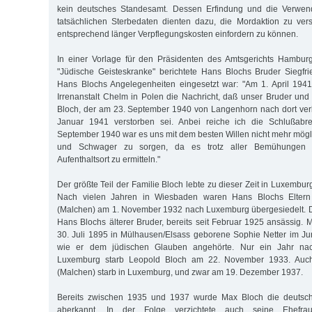
kein deutsches Standesamt. Dessen Erfindung und die Verwend
tatsächlichen Sterbedaten dienten dazu, die Mordaktion zu ver
entsprechend länger Verpflegungskosten einfordern zu können.
In einer Vorlage für den Präsidenten des Amtsgerichts Hambu
"Jüdische Geisteskranke" berichtete Hans Blochs Bruder Siegfrie
Hans Blochs Angelegenheiten eingesetzt war: "Am 1. April 1941
Irrenanstalt Chelm in Polen die Nachricht, daß unser Bruder un
Bloch, der am 23. September 1940 von Langenhorn nach dort verl
Januar 1941 verstorben sei. Anbei reiche ich die Schlußabre
September 1940 war es uns mit dem besten Willen nicht mehr mögli
und Schwager zu sorgen, da es trotz aller Bemühungen n
Aufenthaltsort zu ermitteln."
Der größte Teil der Familie Bloch lebte zu dieser Zeit in Luxemb
Nach vielen Jahren in Wiesbaden waren Hans Blochs Eltern
(Malchen) am 1. November 1932 nach Luxemburg übergesiedelt. D
Hans Blochs älterer Bruder, bereits seit Februar 1925 ansässig. 
30. Juli 1895 in Mülhausen/Elsass geborene Sophie Netter im Jun
wie er dem jüdischen Glauben angehörte. Nur ein Jahr 
Luxemburg starb Leopold Bloch am 22. November 1933. Auch
(Malchen) starb in Luxemburg, und zwar am 19. Dezember 1937.
Bereits zwischen 1935 und 1937 wurde Max Bloch die deutsche
aberkannt. In der Folge verzichtete auch seine Ehefra