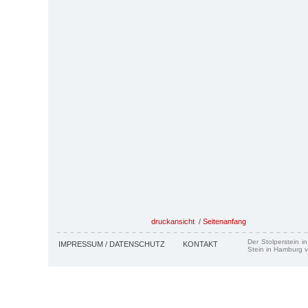
druckansicht
/
Seitenanfang
Der Stolperstein i
IMPRESSUM / DATENSCHUTZ
KONTAKT
Stein in Hamburg v